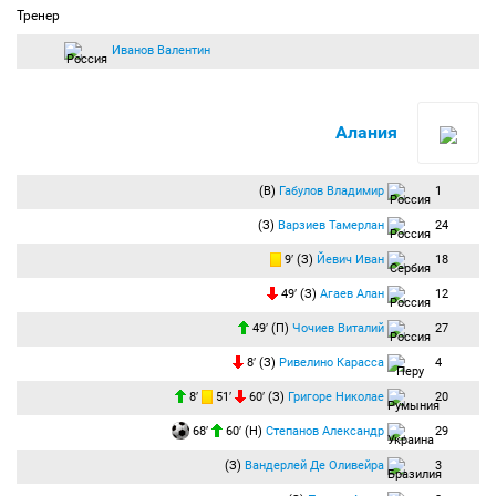
Тренер
Иванов Валентин
Алания
(В)
Габулов Владимир
1
(З)
Варзиев Тамерлан
24
9′ (З)
Йевич Иван
18
49′ (З)
Агаев Алан
12
49′ (П)
Чочиев Виталий
27
8′ (З)
Ривелино Карасса
4
8′
51′
60′ (З)
Григоре Николае
20
68′
60′ (Н)
Степанов Александр
29
(З)
Вандерлей Де Оливейра
3