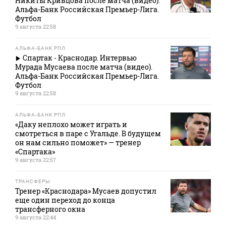
Никиты Кривцова после матча (видео).
Альфа-Банк Российская Премьер-Лига.
Футбол
9 августа 22:58
АЛЬФА-БАНК РПЛ
Спартак - Краснодар. Интервью
Мурада Мусаева после матча (видео).
Альфа-Банк Российская Премьер-Лига.
Футбол
9 августа 22:58
АЛЬФА-БАНК РПЛ
«Даку неплохо может играть и
смотреться в паре с Угальде. В будущем
он нам сильно поможет» — тренер
«Спартака»
9 августа 22:57
ТРАНСФЕРЫ
Тренер «Краснодара» Мусаев допустил
еще один переход до конца
трансферного окна
9 августа 22:44