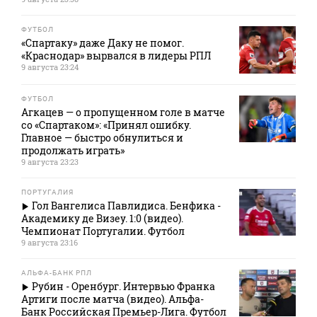
ФУТБОЛ
«Спартаку» даже Даку не помог.
«Краснодар» вырвался в лидеры РПЛ
9 августа 23:24
ФУТБОЛ
Агкацев — о пропущенном голе в матче
со «Спартаком»: «Принял ошибку.
Главное — быстро обнулиться и
продолжать играть»
9 августа 23:23
ПОРТУГАЛИЯ
Гол Вангелиса Павлидиса. Бенфика -
Академику де Визеу. 1:0 (видео).
Чемпионат Португалии. Футбол
9 августа 23:16
АЛЬФА-БАНК РПЛ
Рубин - Оренбург. Интервью Франка
Артиги после матча (видео). Альфа-
Банк Российская Премьер-Лига. Футбол