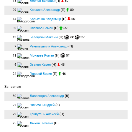
15
Леонов Валерий
(П)
80′
29
Ковалев Александр
(П)
80′
14
Корытько Владимир
(П)
65′
32
Славнов Роман
(П)
65′
13
Белецкий Максим
(П)
24′
35′
7
Рехвиашвили Александр
(П)
11
Монарев Роман
(Н)
51′
9
Оганян Карен
(Н)
46′
24
Горовой Борис
(П)
46′
Запасные
30
Лавренцов Александр
(В)
27
Никитин Андрей
(З)
22
Трипутень Алексей
(П)
25
Лыхин Виталий
(Н)