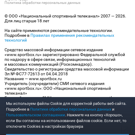
Политика обработки персональных данных
© ООО «Национальный спортивный телеканал» 2007 — 2026.
Для лиц старше 18 лет
На сайте применяются рекомендательные технологии.
Подробнее в
Правилах применения рекомендательных
технологий
Средство массовой информации сетевое издание
«www.sportbox.ru» зарегистрировано Федеральной службой
по надзору в сфере связи, информационных технологий
и массовых коммуникаций (Роскомнадзор).
Свидетельство о регистрации средства массовой информации
Эл № ФС77-72613 от 04.04.2018
Название — www.sportbox.ru
Учредитель (соучредители) СМИ сетевого издания
«www.sportbox.ru»: ООО «Национальный спортивный
телеканал»
Главный редактор СМИ сетевого издания «www.sportbox.ru»:
Конов В.А.
Мы используем файлы Сookie для корректной работы веб-сайта.
Номер телефона редакции СМИ сетевого издания
Подробнее в
Политике обработки персональных данных
и
«www.sportbox.ru»: +7 (495) 653 8419
Пользовательском соглашении
. Нажмите на кнопку «Хорошо»,
Адрес электронной почты редакции СМИ сетевого издания
если Вы согласны на использование файлов cookie. Если нет, то
«www.sportbox.ru»: editor@sportbox.ru
отключите Cookies в настройках браузера