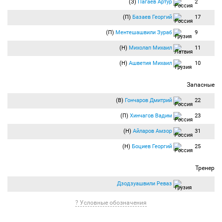
(З)
Пагаев Артур
2
(П)
Базаев Георгий
17
(П)
Ментешашвили Зураб
9
(Н)
Михолап Михаил
11
(Н)
Ашветия Михаил
10
Запасные
(В)
Гончаров Дмитрий
22
(П)
Хинчагов Вадим
23
(Н)
Айларов Амзор
31
(Н)
Боциев Георгий
25
Тренер
Дзодзуашвили Реваз
? Условные обозначения