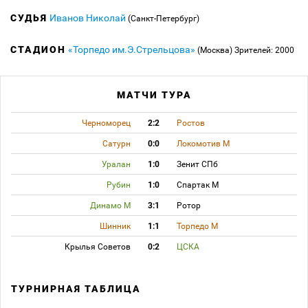
СУДЬЯ
Иванов Николай
(Санкт-Петербург)
СТАДИОН
«Торпедо им.Э.Стрельцова»
(Москва)
Зрителей: 2000
МАТЧИ ТУРА
Черноморец
2:2
Ростов
Сатурн
0:0
Локомотив М
Уралан
1:0
Зенит СПб
Рубин
1:0
Спартак М
Динамо М
3:1
Ротор
Шинник
1:1
Торпедо М
Крылья Советов
0:2
ЦСКА
ТУРНИРНАЯ ТАБЛИЦА