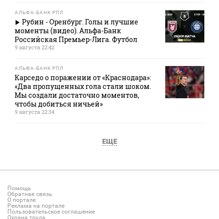
АЛЬФА-БАНК РПЛ
Рубин - Оренбург. Голы и лучшие
моменты (видео). Альфа-Банк
Российская Премьер-Лига. Футбол
9 августа 22:42
АЛЬФА-БАНК РПЛ
Карседо о поражении от «Краснодара»:
«Два пропущенных гола стали шоком.
Мы создали достаточно моментов,
чтобы добиться ничьей»
9 августа 22:34
ЕЩЕ
Помощь
Обратная связь
О портале
Реклама на портале
Пользовательское соглашение
Охрана труда