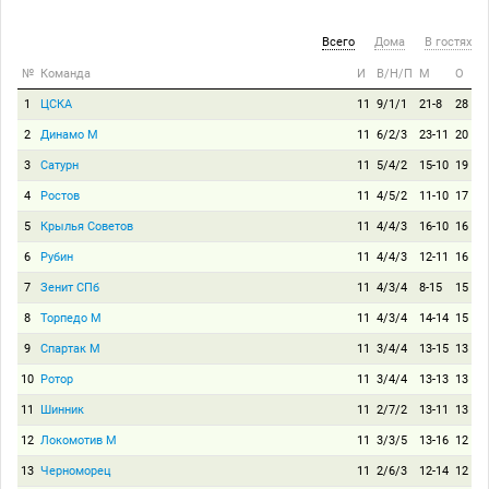
Всего
Дома
В гостях
№
Команда
И
В/Н/П
М
О
1
ЦСКА
11
9/1/1
21-8
28
2
Динамо М
11
6/2/3
23-11
20
3
Сатурн
11
5/4/2
15-10
19
4
Ростов
11
4/5/2
11-10
17
5
Крылья Советов
11
4/4/3
16-10
16
6
Рубин
11
4/4/3
12-11
16
7
Зенит СПб
11
4/3/4
8-15
15
8
Торпедо М
11
4/3/4
14-14
15
9
Спартак М
11
3/4/4
13-15
13
10
Ротор
11
3/4/4
13-13
13
11
Шинник
11
2/7/2
13-11
13
12
Локомотив М
11
3/3/5
13-16
12
13
Черноморец
11
2/6/3
12-14
12