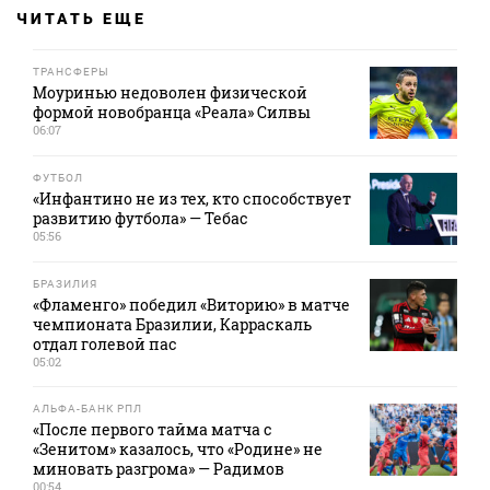
ЧИТАТЬ ЕЩЕ
ТРАНСФЕРЫ
Моуринью недоволен физической
формой новобранца «Реала» Силвы
06:07
ФУТБОЛ
«Инфантино не из тех, кто способствует
развитию футбола» — Тебас
05:56
БРАЗИЛИЯ
«Фламенго» победил «Виторию» в матче
чемпионата Бразилии, Карраскаль
отдал голевой пас
05:02
АЛЬФА-БАНК РПЛ
«После первого тайма матча с
«Зенитом» казалось, что «Родине» не
миновать разгрома» — Радимов
00:54