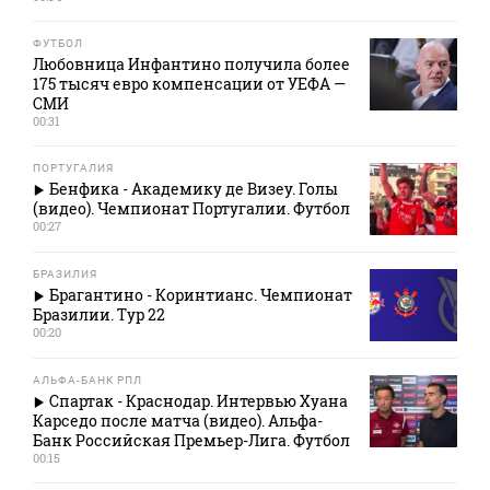
ФУТБОЛ
Любовница Инфантино получила более
175 тысяч евро компенсации от УЕФА —
СМИ
00:31
ПОРТУГАЛИЯ
Бенфика - Академику де Визеу. Голы
(видео). Чемпионат Португалии. Футбол
00:27
БРАЗИЛИЯ
Брагантино - Коринтианс. Чемпионат
Бразилии. Тур 22
00:20
АЛЬФА-БАНК РПЛ
Спартак - Краснодар. Интервью Хуана
Карседо после матча (видео). Альфа-
Банк Российская Премьер-Лига. Футбол
00:15