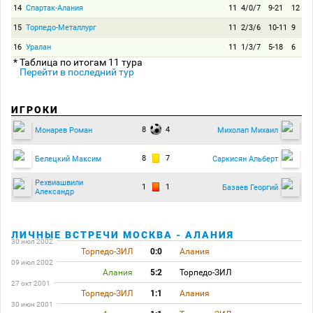
14
Спартак-Алания
11
4/0/7
9-21
12
15
Торпедо-Металлург
11
2/3/6
10-11
9
16
Уралан
11
1/3/7
5-18
6
* Таблица по итогам 11 тура
Перейти в последний тур
ИГРОКИ
8
4
Монарев Роман
Михолап Михаил
8
7
Белецкий Максим
Саркисян Альберт
Рехвиашвили
1
1
Базаев Георгий
Александр
ЛИЧНЫЕ ВСТРЕЧИ МОСКВА - АЛАНИЯ
30 июл 2002
Торпедо-ЗИЛ
0:0
Алания
09 июл 2002
Алания
5:2
Торпедо-ЗИЛ
27 окт 2001
Торпедо-ЗИЛ
1:1
Алания
30 июн 2001