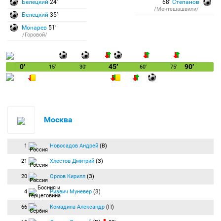
Белецкий
24′
68′
Степанов
/Ментешашвили/
Белецкий
35′
Монарев
51′
/Горовой/
0′
45′
90′
15′
30′
60′
75′
Москва
1
Новосадов Андрей
(В)
21
Хлестов Дмитрий
(З)
20
Орлов Кирилл
(З)
4
Ризвич Муневер
(З)
66
Комадина Александр
(П)