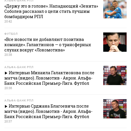
АЛЬФА-БАНК РПЛ
«Держу это в голове». Нападающий «Зенита»
Соболев рассказал о цели стать лучшим
бомбардиром РПЛ
20:42
ФУТБОЛ
«Все новости не добавляют позитива
команде». Галактионов — о трансферных
слухах вокруг «Локомотива»
20:38
АЛЬФА-БАНК РПЛ
Интервью Михаила Галактионова после
матча (видео). Локомотив - Акрон. Альфа-
Банк Российская Премьер-Лига. Футбол
20:38
АЛЬФА-БАНК РПЛ
Интервью Срджана Благоевича после
матча (видео). Локомотив - Акрон. Альфа-
Банк Российская Премьер-Лига. Футбол
20:37