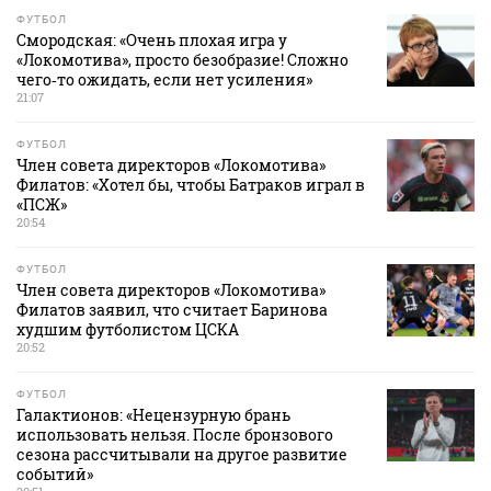
ФУТБОЛ
Смородская: «Очень плохая игра у
«Локомотива», просто безобразие! Сложно
чего‑то ожидать, если нет усиления»
21:07
ФУТБОЛ
Член совета директоров «Локомотива»
Филатов: «Хотел бы, чтобы Батраков играл в
«ПСЖ»
20:54
ФУТБОЛ
Член совета директоров «Локомотива»
Филатов заявил, что считает Баринова
худшим футболистом ЦСКА
20:52
ФУТБОЛ
Галактионов: «Нецензурную брань
использовать нельзя. После бронзового
сезона рассчитывали на другое развитие
событий»