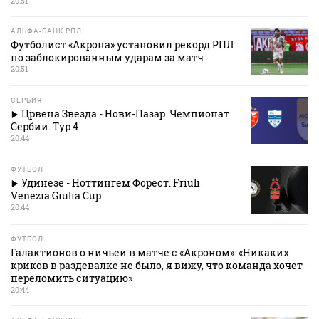
20:51
АЛЬФА-БАНК РПЛ
Футболист «Акрона» установил рекорд РПЛ
по заблокированным ударам за матч
20:51
СЕРБИЯ
Црвена Звезда - Нови-Пазар. Чемпионат
Сербии. Тур 4
20:44
ФУТБОЛ
Удинезе - Ноттингем Форест. Friuli
Venezia Giulia Cup
20:44
ФУТБОЛ
Галактионов о ничьей в матче с «Акроном»: «Никаких
криков в раздевалке не было, я вижу, что команда хочет
переломить ситуацию»
20:44