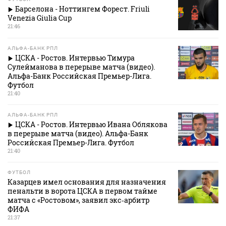
Барселона - Ноттингем Форест. Friuli
Venezia Giulia Cup
21:46
АЛЬФА-БАНК РПЛ
ЦСКА - Ростов. Интервью Тимура
Сулейманова в перерыве матча (видео).
Альфа-Банк Российская Премьер-Лига.
Футбол
21:40
АЛЬФА-БАНК РПЛ
ЦСКА - Ростов. Интервью Ивана Облякова
в перерыве матча (видео). Альфа-Банк
Российская Премьер-Лига. Футбол
21:40
ФУТБОЛ
Казарцев имел основания для назначения
пенальти в ворота ЦСКА в первом тайме
матча с «Ростовом», заявил экс‑арбитр
ФИФА
21:37