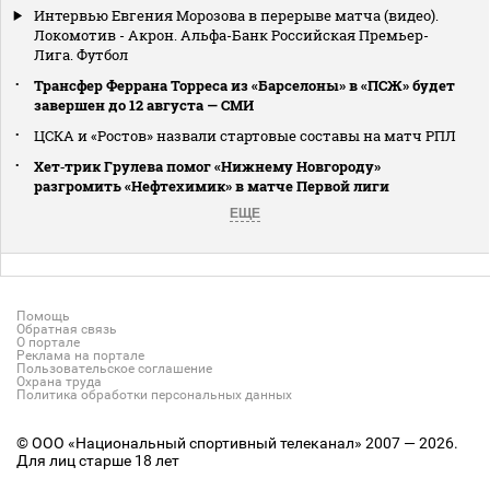
Интервью Евгения Морозова в перерыве матча (видео).
Локомотив - Акрон. Альфа-Банк Российская Премьер-
Лига. Футбол
Трансфер Феррана Торреса из «Барселоны» в «ПСЖ» будет
завершен до 12 августа — СМИ
ЦСКА и «Ростов» назвали стартовые составы на матч РПЛ
Хет‑трик Грулева помог «Нижнему Новгороду»
разгромить «Нефтехимик» в матче Первой лиги
ЕЩЕ
Помощь
Обратная связь
О портале
Реклама на портале
Пользовательское соглашение
Охрана труда
Политика обработки персональных данных
© ООО «Национальный спортивный телеканал» 2007 — 2026.
Для лиц старше 18 лет