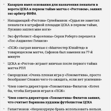
Казарцев имел основания для назначения пенальти в
ворота ЦСКА в первом тайме матча с «Ростовом», заявил
экс‑арбитр ФИФА
Нападающий «Ростова» Сулейманов: «Судья не заметил
пенальти в штрафной площади ЦСКА в первом тайме,
Лусиано заплел мне ноги»
Экс‑футболист «Барселоны» Серхи Роберто перешел в
«Лос‑Анджелес Гэлакси»
«ПСЖ» сыграл вничью с «Манчестер Юнайтед» в
товарищеском матче, Сафонов был заменен на 77‑й
минуте
ЦСКА и «Ростов» играют вничью после первого тайма
матча РПЛ
Смородская: «Очень плохая игра у «Локомотива», просто
безобразие! Сложно чего‑то ожидать, если нет усиления»
Член совета директоров «Локомотива» Филатов: «Хотел
бы, чтобы Батраков играл в «ПСЖ»
Член совета директоров «Локомотива» Филатов заявил,
что считает Баринова худшим футболистом ЦСКА
Галактионов: «Нецензурную брань использовать нельзя.