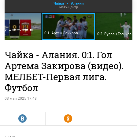
Чайка
-
Алания
матч-центр
и лучшие моменты
0:1. Артём Закиров
о)
0:2. Руслан Гогниев
Чайка - Алания. 0:1. Гол
Артема Закирова (видео).
МЕЛБЕТ-Первая лига.
Футбол
03 мая 2025 17:48
R
Y