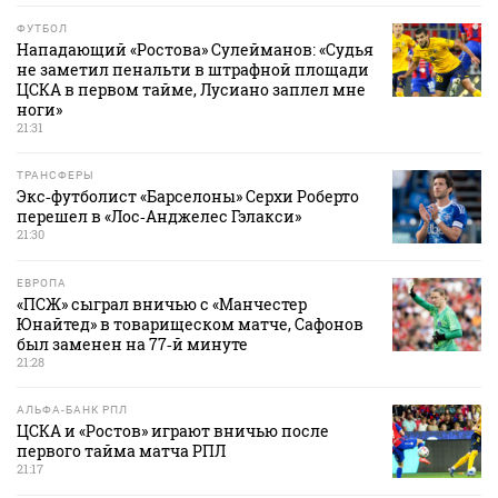
ФУТБОЛ
Нападающий «Ростова» Сулейманов: «Судья
не заметил пенальти в штрафной площади
ЦСКА в первом тайме, Лусиано заплел мне
ноги»
21:31
ТРАНСФЕРЫ
Экс‑футболист «Барселоны» Серхи Роберто
перешел в «Лос‑Анджелес Гэлакси»
21:30
ЕВРОПА
«ПСЖ» сыграл вничью с «Манчестер
Юнайтед» в товарищеском матче, Сафонов
был заменен на 77‑й минуте
21:28
АЛЬФА-БАНК РПЛ
ЦСКА и «Ростов» играют вничью после
первого тайма матча РПЛ
21:17