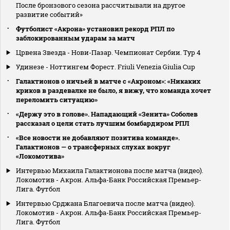
После бронзового сезона рассчитывали на другое
развитие событий»
Футболист «Акрона» установил рекорд РПЛ по
заблокированным ударам за матч
Црвена Звезда - Нови-Пазар. Чемпионат Сербии. Тур 4
Удинезе - Ноттингем Форест. Friuli Venezia Giulia Cup
Галактионов о ничьей в матче с «Акроном»: «Никаких
криков в раздевалке не было, я вижу, что команда хочет
переломить ситуацию»
«Держу это в голове». Нападающий «Зенита» Соболев
рассказал о цели стать лучшим бомбардиром РПЛ
«Все новости не добавляют позитива команде».
Галактионов — о трансферных слухах вокруг
«Локомотива»
Интервью Михаила Галактионова после матча (видео).
Локомотив - Акрон. Альфа-Банк Российская Премьер-
Лига. Футбол
Интервью Срджана Благоевича после матча (видео).
Локомотив - Акрон. Альфа-Банк Российская Премьер-
Лига. Футбол