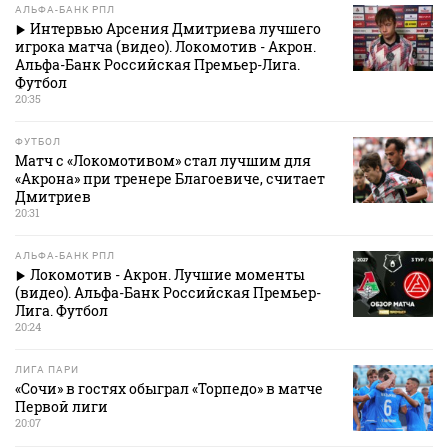
АЛЬФА-БАНК РПЛ
Интервью Арсения Дмитриева лучшего
игрока матча (видео). Локомотив - Акрон.
Альфа-Банк Российская Премьер-Лига.
Футбол
20:35
ФУТБОЛ
Матч с «Локомотивом» стал лучшим для
«Акрона» при тренере Благоевиче, считает
Дмитриев
20:31
АЛЬФА-БАНК РПЛ
Локомотив - Акрон. Лучшие моменты
(видео). Альфа-Банк Российская Премьер-
Лига. Футбол
20:24
ЛИГА ПАРИ
«Сочи» в гостях обыграл «Торпедо» в матче
Первой лиги
20:07