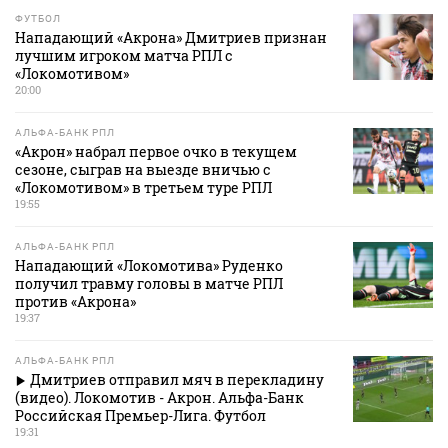
ФУТБОЛ
Нападающий «Акрона» Дмитриев признан
лучшим игроком матча РПЛ с
«Локомотивом»
20:00
АЛЬФА-БАНК РПЛ
«Акрон» набрал первое очко в текущем
сезоне, сыграв на выезде вничью с
«Локомотивом» в третьем туре РПЛ
19:55
АЛЬФА-БАНК РПЛ
Нападающий «Локомотива» Руденко
получил травму головы в матче РПЛ
против «Акрона»
19:37
АЛЬФА-БАНК РПЛ
Дмитриев отправил мяч в перекладину
(видео). Локомотив - Акрон. Альфа-Банк
Российская Премьер-Лига. Футбол
19:31