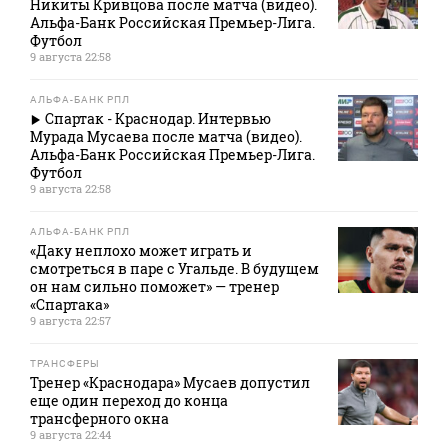
Никиты Кривцова после матча (видео).
Альфа-Банк Российская Премьер-Лига.
Футбол
9 августа 22:58
АЛЬФА-БАНК РПЛ
Спартак - Краснодар. Интервью
Мурада Мусаева после матча (видео).
Альфа-Банк Российская Премьер-Лига.
Футбол
9 августа 22:58
АЛЬФА-БАНК РПЛ
«Даку неплохо может играть и
смотреться в паре с Угальде. В будущем
он нам сильно поможет» — тренер
«Спартака»
9 августа 22:57
ТРАНСФЕРЫ
Тренер «Краснодара» Мусаев допустил
еще один переход до конца
трансферного окна
9 августа 22:44