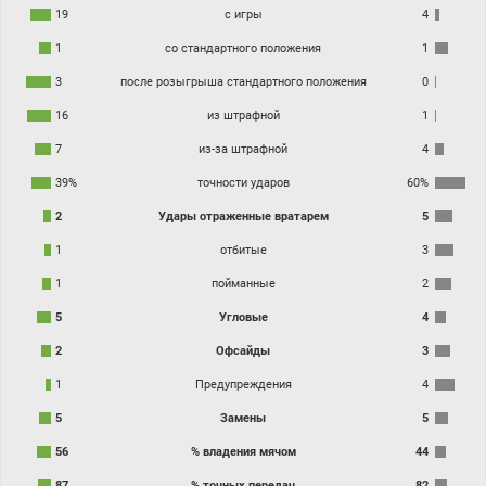
19
с игры
4
1
со стандартного положения
1
3
после розыгрыша стандартного положения
0
16
из штрафной
1
7
из-за штрафной
4
39%
точности ударов
60%
2
Удары отраженные вратарем
5
1
отбитые
3
1
пойманные
2
5
Угловые
4
2
Офсайды
3
1
Предупреждения
4
5
Замены
5
56
% владения мячом
44
87
% точных передач
82