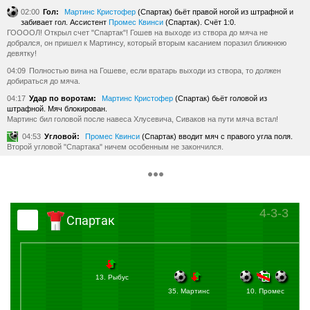
02:00
Гол:
Мартинс Кристофер
(Спартак) бьёт правой ногой из штрафной и
забивает гол. Ассистент
Промес Квинси
(Спартак). Счёт 1:0.
ГООООЛ! Открыл счет "Спартак"! Гошев на выходе из створа до мяча не
добрался, он пришел к Мартинсу, который вторым касанием поразил ближнюю
девятку!
04:09
Полностью вина на Гошеве, если вратарь выходи из створа, то должен
добираться до мяча.
04:17
Удар по воротам:
Мартинс Кристофер
(Спартак) бьёт головой из
штрафной. Мяч блокирован.
Мартинс бил головой после навеса Хлусевича, Сиваков на пути мяча встал!
04:53
Угловой:
Промес Квинси
(Спартак) вводит мяч с правого угла поля.
Второй угловой "Спартака" ничем особенным не закончился.
06:27
Угловой:
Промес Квинси
(Спартак) вводит мяч с правого угла поля.
Промес на дальнюю штангу грузит с углового теперь.
06:28
Удар по воротам:
Соболев Александр
(Спартак) бьёт головой из
штрафной. Мяч летит мимо ворот.
4-3-3
Соболев головой наносит удар в отклонении, неточно.
Спартак
07:46
Офсайд:
Воробьёв Дмитрий
(Оренбург) попадает в офсайд.
12:00
Гол:
Соболев Александр
(Спартак) бьёт головой из штрафной и
забивает гол. Ассистент
Промес Квинси
(Спартак). Счёт 2:0.
ГООООЛ! Второй. Промес с левого края штрафной сделал навес в центр, а там
13. Рыбус
Соболев красиво пробил точно в угол.
35. Мартинс
10. Промес
13:21
Удар по воротам:
Промес Квинси
(Спартак) бьёт левой ногой из
штрафной. Мяч блокирован.