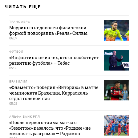
ЧИТАТЬ ЕЩЕ
ТРАНСФЕРЫ
Моуринью недоволен физической
формой новобранца «Реала» Силвы
06:07
ФУТБОЛ
«Инфантино не из тех, кто способствует
развитию футбола» — Тебас
05:56
БРАЗИЛИЯ
«Фламенго» победил «Виторию» в матче
чемпионата Бразилии, Карраскаль
отдал голевой пас
05:02
АЛЬФА-БАНК РПЛ
«После первого тайма матча с
«Зенитом» казалось, что «Родине» не
миновать разгрома» — Радимов