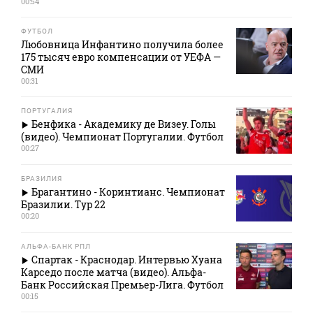
00:54
ФУТБОЛ
Любовница Инфантино получила более
175 тысяч евро компенсации от УЕФА —
СМИ
00:31
ПОРТУГАЛИЯ
Бенфика - Академику де Визеу. Голы
(видео). Чемпионат Португалии. Футбол
00:27
БРАЗИЛИЯ
Брагантино - Коринтианс. Чемпионат
Бразилии. Тур 22
00:20
АЛЬФА-БАНК РПЛ
Спартак - Краснодар. Интервью Хуана
Карседо после матча (видео). Альфа-
Банк Российская Премьер-Лига. Футбол
00:15