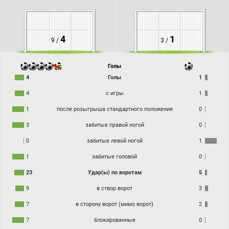
4
1
9 /
3 /
Голы
4
Голы
1
4
с игры
1
1
после розыгрыша стандартного положения
0
3
забитые правой ногой
0
0
забитые левой ногой
1
1
забитые головой
0
23
Удар(ы) по воротам
5
9
в створ ворот
3
7
в сторону ворот (мимо ворот)
2
7
блокированные
0