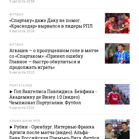
9 августа 23:58
ФУТБОЛ
«Спартаку» даже Даку не помог.
«Краснодар» вырвался в лидеры РПЛ
9 августа 23:24
ФУТБОЛ
Агкацев — о пропущенном голе в матче
со «Спартаком»: «Принял ошибку.
Главное — быстро обнулиться и
продолжать играть»
9 августа 23:23
ПОРТУГАЛИЯ
Гол Вангелиса Павлидиса. Бенфика -
Академику де Визеу. 1:0 (видео).
Чемпионат Португалии. Футбол
9 августа 23:16
АЛЬФА-БАНК РПЛ
Рубин - Оренбург. Интервью Франка
Артиги после матча (видео). Альфа-
Банк Российская Премьер-Лига. Футбол