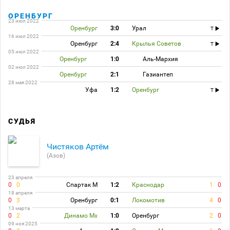
ОРЕНБУРГ
23 июл 2022
Оренбург
3:0
Урал
T
16 июл 2022
Оренбург
2:4
Крылья Советов
T
05 июл 2022
Оренбург
1:0
Аль-Мархия
02 июл 2022
Оренбург
2:1
Газиантеп
28 мая 2022
Уфа
1:2
Оренбург
T
СУДЬЯ
Чистяков Артём
(Азов)
23 апреля
0
0
Спартак М
1:2
Краснодар
1
0
18 апреля
0
3
Оренбург
0:1
Локомотив
4
0
13 марта
0
2
Динамо Мх
1:0
Оренбург
2
0
09 ноя 2025