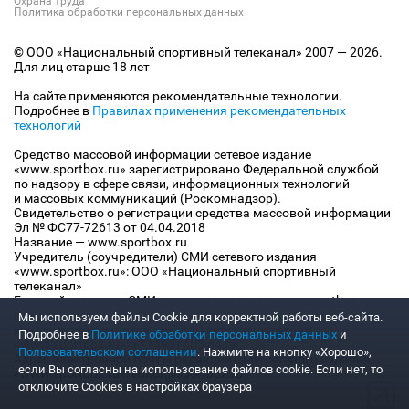
Охрана труда
Политика обработки персональных данных
© ООО «Национальный спортивный телеканал» 2007 — 2026.
Для лиц старше 18 лет
На сайте применяются рекомендательные технологии.
Подробнее в
Правилах применения рекомендательных
технологий
Средство массовой информации сетевое издание
«www.sportbox.ru» зарегистрировано Федеральной службой
по надзору в сфере связи, информационных технологий
и массовых коммуникаций (Роскомнадзор).
Свидетельство о регистрации средства массовой информации
Эл № ФС77-72613 от 04.04.2018
Название — www.sportbox.ru
Учредитель (соучредители) СМИ сетевого издания
«www.sportbox.ru»: ООО «Национальный спортивный
телеканал»
Главный редактор СМИ сетевого издания «www.sportbox.ru»:
Конов В.А.
Мы используем файлы Сookie для корректной работы веб-сайта.
Номер телефона редакции СМИ сетевого издания
Подробнее в
Политике обработки персональных данных
и
«www.sportbox.ru»: +7 (495) 653 8419
Пользовательском соглашении
. Нажмите на кнопку «Хорошо»,
Адрес электронной почты редакции СМИ сетевого издания
если Вы согласны на использование файлов cookie. Если нет, то
«www.sportbox.ru»: editor@sportbox.ru
отключите Cookies в настройках браузера