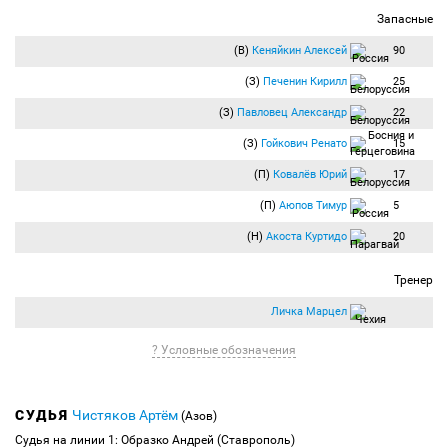
Итоговый счёт 4:1.
Запасные
Финальный свисток. "Спартак" - "Оренбург", 4:1. Все, пока.
(В)
Кеняйкин Алексей
90
(З)
Печенин Кирилл
25
(З)
Павловец Александр
22
(З)
Гойкович Ренато
15
(П)
Ковалёв Юрий
17
(П)
Аюпов Тимур
5
(Н)
Акоста Куртидо
20
Тренер
Личка Марцел
? Условные обозначения
СУДЬЯ
Чистяков Артём
(Азов)
Судья на линии 1: Образко Андрей (Ставрополь)