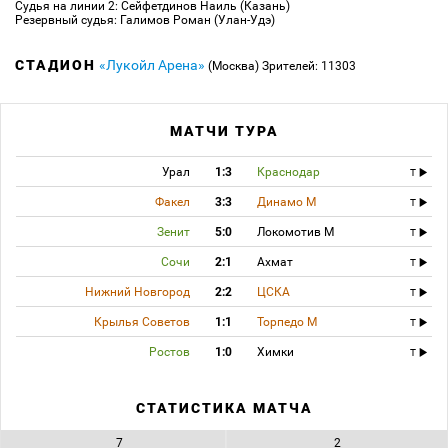
Судья на линии 2: Сейфетдинов Наиль (Казань)
Резервный судья: Галимов Роман (Улан-Удэ)
СТАДИОН
«Лукойл Арена»
(Москва)
Зрителей: 11303
МАТЧИ ТУРА
Урал
1:3
Краснодар
T
Факел
3:3
Динамо М
T
Зенит
5:0
Локомотив М
T
Сочи
2:1
Ахмат
T
Нижний Новгород
2:2
ЦСКА
T
Крылья Советов
1:1
Торпедо М
T
Ростов
1:0
Химки
T
СТАТИСТИКА МАТЧА
7
2