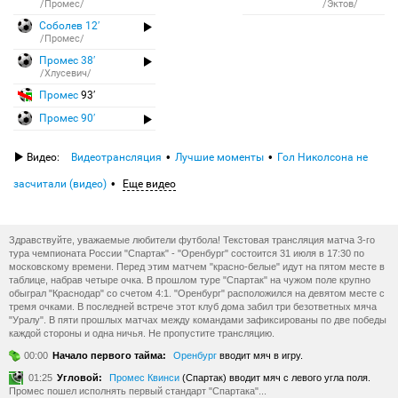
/Промес/
/Эктов/
Соболев 12′
/Промес/
Промес 38′
/Хлусевич/
Промес
93′
Промес 90′
Видео:
Видеотрансляция
Лучшие моменты
Гол Николсона не
засчитали (видео)
Еще видео
Здравствуйте, уважаемые любители футбола! Текстовая трансляция матча 3-го
тура чемпионата России "Спартак" - "Оренбург" состоится 31 июля в 17:30 по
московскому времени. Перед этим матчем "красно-белые" идут на пятом месте в
таблице, набрав четыре очка. В прошлом туре "Спартак" на чужом поле крупно
обыграл "Краснодар" со счетом 4:1. "Оренбург" расположился на девятом месте с
тремя очками. В последней встрече этот клуб дома забил три безответных мяча
"Уралу". В пяти прошлых матчах между командами зафиксированы по две победы
каждой стороны и одна ничья. Не пропустите трансляцию.
00:00
Начало первого тайма:
Оренбург
вводит мяч в игру.
01:25
Угловой:
Промес Квинси
(Спартак) вводит мяч с левого угла поля.
Промес пошел исполнять первый стандарт "Спартака"...