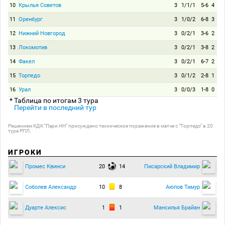
10
Крылья Советов
3
1/1/1
5-6
4
11
Оренбург
3
1/0/2
6-8
3
12
Нижний Новгород
3
0/2/1
3-6
2
13
Локомотив
3
0/2/1
3-8
2
14
Факел
3
0/2/1
6-7
2
15
Торпедо
3
0/1/2
2-8
1
16
Урал
3
0/0/3
1-8
0
* Таблица по итогам 3 тура
Перейти в последний тур
Решением КДК "Пари НН" присуждено техническое поражение в матче с "Торпедо" в 20
туре РПЛ.
ИГРОКИ
20
14
Промес Квинси
Писарский Владимир
10
8
Соболев Александр
Аюпов Тимур
1
1
Дуарте Алексис
Мансилья Брайан