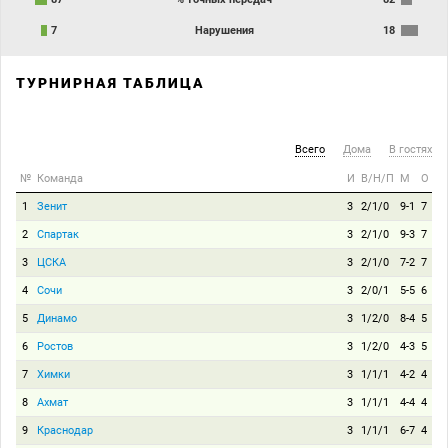
7
Нарушения
18
ТУРНИРНАЯ ТАБЛИЦА
Всего
Дома
В гостях
№
Команда
И
В/Н/П
М
О
1
Зенит
3
2/1/0
9-1
7
2
Спартак
3
2/1/0
9-3
7
3
ЦСКА
3
2/1/0
7-2
7
4
Сочи
3
2/0/1
5-5
6
5
Динамо
3
1/2/0
8-4
5
6
Ростов
3
1/2/0
4-3
5
7
Химки
3
1/1/1
4-2
4
8
Ахмат
3
1/1/1
4-4
4
9
Краснодар
3
1/1/1
6-7
4