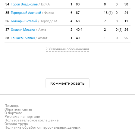
34
Тороп Владислав
/
ЦСКА
1
90
0
0
30
35
Городовой Алексей
/
Факел
6
87
13 (1)
0
24
36
Ботнарь Виталий
/
Торпедо М
4
68
7
0
11
37
Опарин Михаил
/
Ахмат
2
40.4
2
0 (1)
24
38
Ташаев Ризван
/
Ахмат
1
40
1
0
25
? Условные обозначения
Комментировать
Помощь
Обратная связь
О портале
Реклама на портале
Пользовательское соглашение
Охрана труда
Политика обработки персональных данных