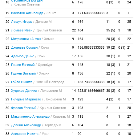
Овсянников Богдан
18
6
176
8 (3)
0
24
/
Крылья Советов
19
Васютин Александр
/
Зенит
3
171.63333333333
3
0
11
20
Лещук Игорь
/
Динамо М
6
164
11
0
25
21
Ломаев Иван
/
Крылья Советов
22
164
35 (5)
3
10
22
Митрюшкин Антон
/
Химки
9
164
20 (3)
0
22
23
Джанаев Сослан
/
Сочи
9
156.08333333333
19 (2)
0 (1)
21
24
Адамов Денис
/
Сочи
17
156
30 (1)
0
12
25
Гошев Евгений
/
Оренбург
9
148
18 (3)
1
21
26
Гудиев Виталий
/
Химки
8
136
22 (1)
0
20
27
Гойло Никита
/
Нижний Новгород
11
133.73333333333
18 (3)
0
17
28
Худяков Даниил
/
Локомотив М
14
123.81666666667
30 (2)
0
17
29
Гилерме Маринато
/
Локомотив М
3
123
4 (2)
0
17
30
Фролов Евгений
/
Крылья Советов
3
123
2
1
28
31
Максименко Александр
/
Спартак М
3
115
4
1
27
32
Довбня Александр
/
Торпедо М
6
104
8
0
18
33
Алексеев Никита
/
Урал
1
90
0
0
10