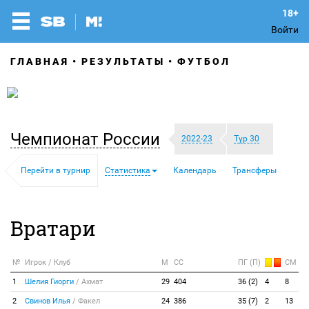
Войти
ГЛАВНАЯ
РЕЗУЛЬТАТЫ
ФУТБОЛ
Чемпионат России
2022-23
Тур 30
Перейти в турнир
Статистика
Календарь
Трансферы
Вратари
№
Игрок / Клуб
М
СС
ПГ (П)
СМ
1
Шелия Гиорги
/
Ахмат
29
404
36 (2)
4
8
2
Свинов Илья
/
Факел
24
386
35 (7)
2
13