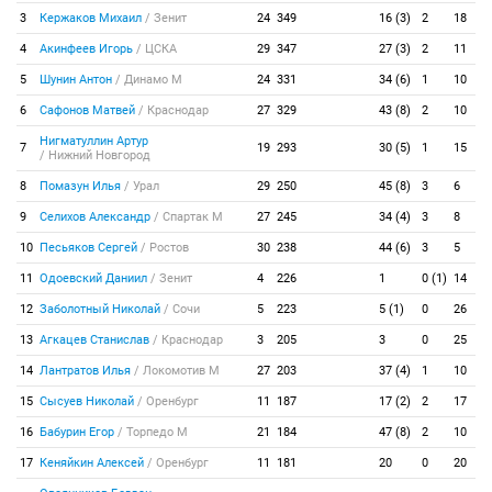
3
Кержаков Михаил
/
Зенит
24
349
16 (3)
2
18
4
Акинфеев Игорь
/
ЦСКА
29
347
27 (3)
2
11
5
Шунин Антон
/
Динамо М
24
331
34 (6)
1
10
6
Сафонов Матвей
/
Краснодар
27
329
43 (8)
2
10
Нигматуллин Артур
7
19
293
30 (5)
1
15
/
Нижний Новгород
8
Помазун Илья
/
Урал
29
250
45 (8)
3
6
9
Селихов Александр
/
Спартак М
27
245
34 (4)
3
8
10
Песьяков Сергей
/
Ростов
30
238
44 (6)
3
5
11
Одоевский Даниил
/
Зенит
4
226
1
0 (1)
14
12
Заболотный Николай
/
Сочи
5
223
5 (1)
0
26
13
Агкацев Станислав
/
Краснодар
3
205
3
0
25
14
Лантратов Илья
/
Локомотив М
27
203
37 (4)
1
10
15
Сысуев Николай
/
Оренбург
11
187
17 (2)
2
17
16
Бабурин Егор
/
Торпедо М
21
184
47 (8)
2
10
17
Кеняйкин Алексей
/
Оренбург
11
181
20
0
20