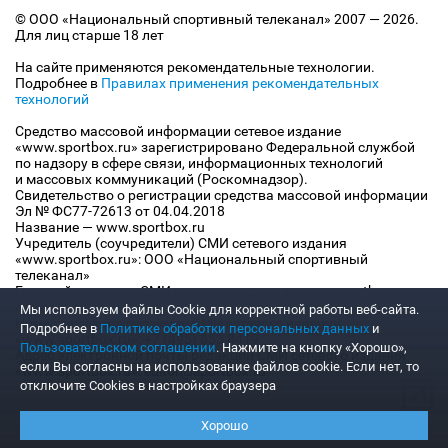
© ООО «Национальный спортивный телеканал» 2007 — 2026.
Для лиц старше 18 лет
На сайте применяются рекомендательные технологии.
Подробнее в
Правилах применения рекомендательных
технологий
Средство массовой информации сетевое издание
«www.sportbox.ru» зарегистрировано Федеральной службой
по надзору в сфере связи, информационных технологий
и массовых коммуникаций (Роскомнадзор).
Свидетельство о регистрации средства массовой информации
Эл № ФС77-72613 от 04.04.2018
Название — www.sportbox.ru
Учредитель (соучредители) СМИ сетевого издания
«www.sportbox.ru»: ООО «Национальный спортивный
телеканал»
Главный редактор СМИ сетевого издания «www.sportbox.ru»:
Конов В.А.
Мы используем файлы Сookie для корректной работы веб-сайта.
Номер телефона редакции СМИ сетевого издания
Подробнее в
Политике обработки персональных данных
и
«www.sportbox.ru»: +7 (495) 653 8419
Пользовательском соглашении
. Нажмите на кнопку «Хорошо»,
Адрес электронной почты редакции СМИ сетевого издания
если Вы согласны на использование файлов cookie. Если нет, то
«www.sportbox.ru»: editor@sportbox.ru
отключите Cookies в настройках браузера
Хорошо