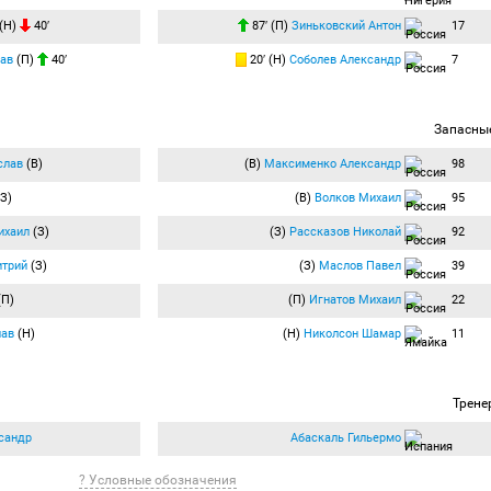
(Н)
40′
87′ (П)
Зиньковский Антон
17
ав
(П)
40′
20′ (Н)
Соболев Александр
7
Запасны
слав
(В)
(В)
Максименко Александр
98
З)
(В)
Волков Михаил
95
ихаил
(З)
(З)
Рассказов Николай
92
итрий
(З)
(З)
Маслов Павел
39
(П)
(П)
Игнатов Михаил
22
лав
(Н)
(Н)
Николсон Шамар
11
Трене
сандр
Абаскаль Гильермо
? Условные обозначения