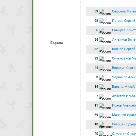
39
Сафонов Матв
98
Петров Сергей
6
Рамирес Крист
84
Литвинов Вяче
Европа
82
Волков Сергей
93
Сулейманов М
44
Бородин Серге
8
Черников Алек
14
Баньяц Михай
7
Ахметов Ильза
11
Ионов Алексей
69
Манелов Ирак
10
Сперцян Эдуар
40
Олусегун Олак