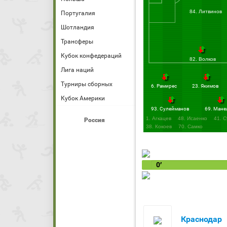
84. Литвинов
Португалия
Шотландия
Трансферы
Кубок конфедераций
82. Волков
Лига наций
Турниры сборных
6. Рамирес
23. Якимов
Кубок Америки
93. Сулейманов
69. Мане
1. Агкацев
48. Исаенко
41. 
Россия
38. Кокоев
70. Самко
0′
Краснодар