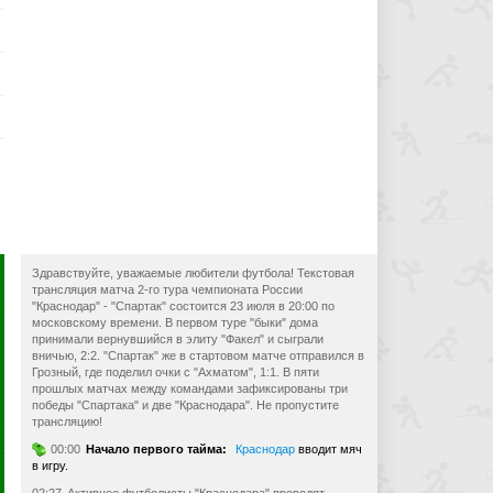
Здравствуйте, уважаемые любители футбола! Текстовая
трансляция матча 2-го тура чемпионата России
"Краснодар" - "Спартак" состоится 23 июля в 20:00 по
московскому времени. В первом туре "быки" дома
принимали вернувшийся в элиту "Факел" и сыграли
вничью, 2:2. "Спартак" же в стартовом матче отправился в
Грозный, где поделил очки с "Ахматом", 1:1. В пяти
прошлых матчах между командами зафиксированы три
победы "Спартака" и две "Краснодара". Не пропустите
трансляцию!
00:00
Начало первого тайма:
Краснодар
вводит мяч
в игру.
в