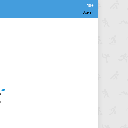
Войти
а