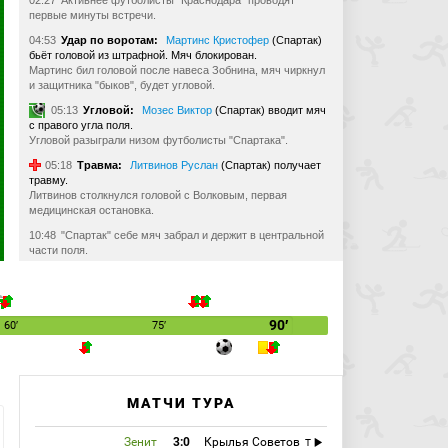
02:27
Активнее футболисты "Краснодара" проводят
первые минуты встречи.
04:53
Удар по воротам:
Мартинс Кристофер
(Спартак)
бьёт головой из штрафной. Мяч блокирован.
Мартинс бил головой после навеса Зобнина, мяч чиркнул
и защитника "быков", будет угловой.
05:13
Угловой:
Мозес Виктор
(Спартак) вводит мяч
с правого угла поля.
Угловой разыграли низом футболисты "Спартака".
05:18
Травма:
Литвинов Руслан
(Спартак) получает
травму.
Литвинов столкнулся головой с Волковым, первая
медицинская остановка.
10:48
"Спартак" себе мяч забрал и держит в центральной
части поля.
11:31
Удар по воротам:
Сперцян Эдуард
(Краснодар)
бьёт левой ногой из-за пределов штрафной. Мяч
блокирован.
Дальний удар Сперцяна и мяч попадает в защитника
90′
60′
75′
"Спартака".
12:07
Угловой:
Баньяц Михайло
(Краснодар) вводит
мяч с левого угла поля.
Баньяц угловой решил разыграть низом со Сперцяном.
МАТЧИ ТУРА
12:27
Угловой:
Баньяц Михайло
(Краснодар) вводит
мяч с левого угла поля.
Зенит
3:0
Крылья Советов
T
Второй стандарт "быки" тоже разыграли, после чего