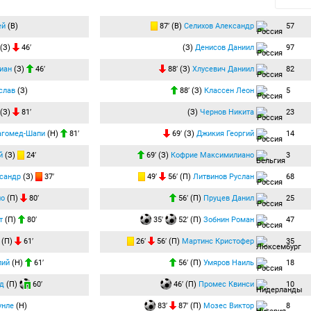
ей
(В)
87′ (В)
Селихов Александр
57
(З)
46′
(З)
Денисов Даниил
97
иан
(З)
46′
88′ (З)
Хлусевич Даниил
82
слав
(З)
88′ (З)
Классен Леон
5
(З)
81′
(З)
Чернов Никита
23
агомед-Шапи
(Н)
81′
69′ (З)
Джикия Георгий
14
й
(З)
24′
69′ (З)
Кофрие Максимилиано
3
сандр
(З)
37′
49′
56′ (П)
Литвинов Руслан
68
ло
(П)
80′
56′ (П)
Пруцев Данил
25
т
(П)
80′
35′
52′ (П)
Зобнин Роман
47
(П)
61′
26′
56′ (П)
Мартинс Кристофер
35
лий
(Н)
61′
56′ (П)
Умяров Наиль
18
д
(П)
60′
46′ (П)
Промес Квинси
10
унле
(Н)
83′
87′ (П)
Мозес Виктор
8