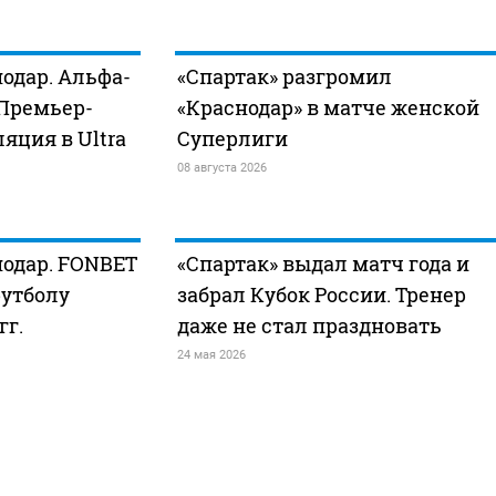
нодар. Альфа-
«Спартак» разгромил
 Премьер-
«Краснодар» в матче женской
ляция в Ultra
Суперлиги
08 августа 2026
нодар. FONBET
«Спартак» выдал матч года и
футболу
забрал Кубок России. Тренер
гг.
даже не стал праздновать
24 мая 2026