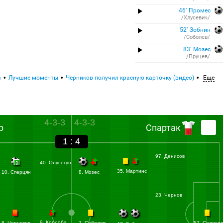
46′ Промес
/Хлусевич/
52′ Зобнин
/Соболев/
83′ Мозес
/Пруцев/
я
Лучшие моменты
Черников получил красную карточку (видео)
Еще
4-3-3
4-3-3
р
Спартак
1 : 4
97. Денисов
40. Олусегун
35. Мартинс
10. Сперцян
8. Мозес
23. Чернов
9. Кордоба
8. Черников
7. Соболев
57. Селихо