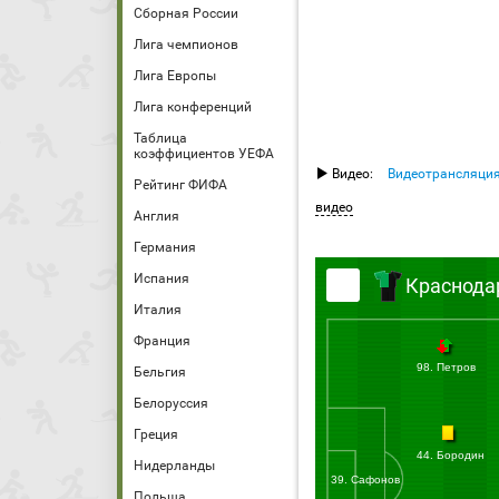
Сборная России
Лига чемпионов
Лига Европы
Лига конференций
Таблица
коэффициентов УЕФА
Видео:
Видеотрансляци
Рейтинг ФИФА
видео
Англия
Германия
Испания
Краснода
Италия
Франция
98. Петров
Бельгия
Белоруссия
Греция
44. Бородин
Нидерланды
39. Сафонов
Польша