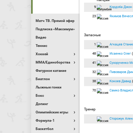
9
Кордоба Джон
23
Якимов Вячесл
Матч ТВ. Прямой эфир
Подписка «Максимум»
Запасные
Видео
1
Агкацев Стани
Теннис
48
Исаенко Олег
(
Хоккей
MMA/Единоборства
41
Сухорученко М
Фигурное катание
32
Пивоваров Дм
Биатлон
38
Кокоев Давид
Лыжные гонки
70
Самко Владис
Бокс
Допинг
Тренер
Олимпийские игры
Сторожук Алек
Формула-1
Баскетбол