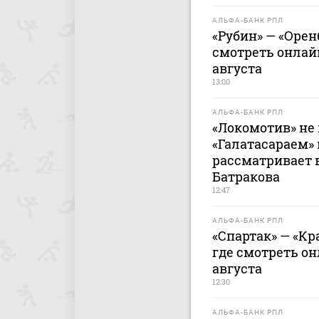
АЛЬФА-БАНК РПЛ
«Рубин» — «Оренб
смотреть онлайн
августа
13:00
АЛЬФА-БАНК РПЛ
«Локомотив» не 
«Галатасараем»
рассматривает 
Батракова
12:47
АЛЬФА-БАНК РПЛ
«Спартак» — «Кр
где смотреть он
августа
12:30
АЛЬФА-БАНК РПЛ