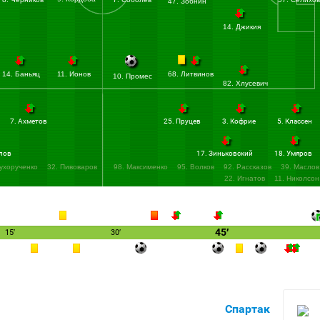
47. Зобнин
14. Джикия
14. Баньяц
11. Ионов
68. Литвинов
10. Промес
82. Хлусевич
7. Ахметов
25. Пруцев
3. Кофрие
5. Классен
лов
17. Зиньковский
18. Умяров
Сухорученко
32. Пивоваров
98. Максименко
95. Волков
92. Рассказов
39. Маслов
22. Игнатов
11. Николсон
45′
15′
30′
Спартак