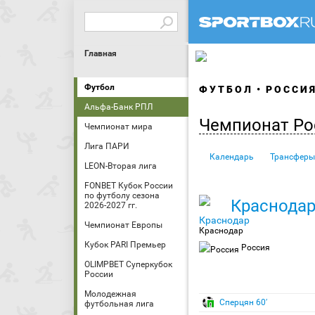
Главная
Футбол
ФУТБОЛ
РОССИ
Альфа-Банк РПЛ
Чемпионат Ро
Чемпионат мира
Лига ПАРИ
Календарь
Трансферы
LEON-Вторая лига
FONBET Кубок России
по футболу сезона
Краснода
2026-2027 гг.
Чемпионат Европы
Краснодар
Кубок PARI Премьер
Россия
OLIMPBET Суперкубок
России
Молодежная
Сперцян 60′
футбольная лига