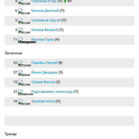
9
Стрелков Игорь
(Н)
80′
6
Мичков Дмитрий
(П)
5
Скобляков Сергей
(П)
3
Климов Валерий
(П)
11
Мазнов Горан
(Н)
Запасные
25
Парейко Сергей
(В)
37
Йокич Джордже
(З)
15
Строев Виктор
(З)
23
Радосавлевич Александр
(П)
10
Архипов Антон
(Н)
Тренер