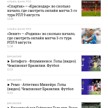
АЛЬФА-БАНК РПЛ
«Спартак» — «Краснодар»: во сколько
начало, где смотреть онлайн матча 3‑го
тура РПЛ 9 августа
12:30
АЛЬФА-БАНК РПЛ
«Зенит» — «Родина»: во сколько начало,
где смотреть онлайн матча 3‑го тура
РПЛ 9 августа
11:38
БРАЗИЛИЯ
Ботафого - Флуминенсе. Голы (видео).
Чемпионат Бразилии. Футбол
11:13
БРАЗИЛИЯ
Ремо - Атлетико Минейро. Голы
(видео). Чемпионат Бразилии. Футбол
11:12
БРАЗИЛИЯ
Красивый гол Габриэля Тальяри. Ремо