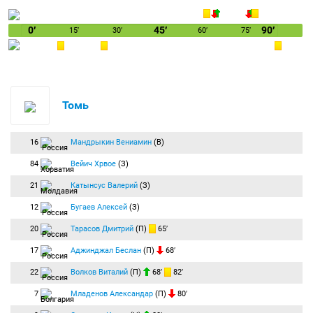
0′
45′
90′
15′
30′
60′
75′
Томь
16
Мандрыкин Вениамин
(В)
84
Вейич Хрвое
(З)
21
Катынсус Валерий
(З)
12
Бугаев Алексей
(З)
20
Тарасов Дмитрий
(П)
65′
17
Аджинджал Беслан
(П)
68′
22
Волков Виталий
(П)
68′
82′
7
Младенов Александар
(П)
80′