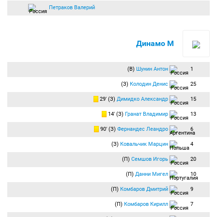
Петраков Валерий
Динамо М
(В)
Шунин Антон
1
(З)
Колодин Денис
25
29′ (З)
Димидко Александр
15
14′ (З)
Гранат Владимир
13
90′ (З)
Фернандес Леандро
6
(З)
Ковальчик Марцин
4
(П)
Семшов Игорь
20
(П)
Данни Мигел
10
(П)
Комбаров Дмитрий
9
(П)
Комбаров Кирилл
7