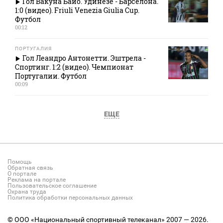
Гол Вакуна Байо. Удинезе - Барселона.
1:0 (видео). Friuli Venezia Giulia Cup.
Футбол
00:12
ПОРТУГАЛИЯ
Гол Леандро Антонетти. Эштрела -
Спортинг. 1:2 (видео). Чемпионат
Португалии. Футбол
00:09
ЕЩЕ
Помощь
Обратная связь
О портале
Реклама на портале
Пользовательское соглашение
Охрана труда
Политика обработки персональных данных
© ООО «Национальный спортивный телеканал» 2007 — 2026.