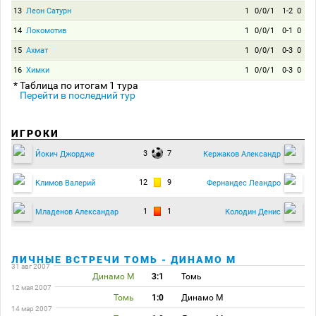
13
Леон Сатурн
1
0/0/1
1-2
0
14
Локомотив
1
0/0/1
0-1
0
15
Ахмат
1
0/0/1
0-3
0
16
Химки
1
0/0/1
0-3
0
* Таблица по итогам 1 тура
Перейти в последний тур
ИГРОКИ
3
7
Йокич Джордже
Кержаков Александр
12
9
Климов Валерий
Фернандес Леандро
1
1
Младенов Александар
Колодин Денис
ЛИЧНЫЕ ВСТРЕЧИ ТОМЬ - ДИНАМО М
31 авг 2007
Динамо М
3:1
Томь
12 мая 2007
Томь
1:0
Динамо М
14 мар 2007