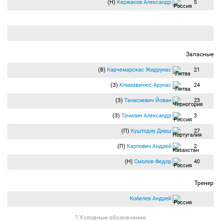
(Н)
Кержаков Александр
5
Запасные
(В)
Карчемарскас Жидрунас
21
(З)
Климавичюс Арунас
24
(З)
Танасиевич Йован
23
(З)
Точилин Александр
3
(П)
Куштодиу Диаш
27
(П)
Карпович Андрей
2
(Н)
Смолов Федор
40
Тренер
Кобелев Андрей
? Условные обозначения