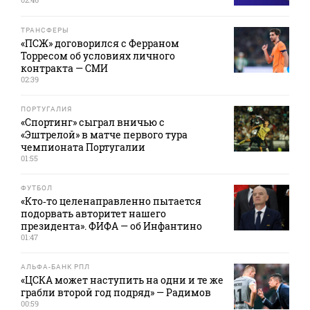
ТРАНСФЕРЫ
«ПСЖ» договорился с Ферраном
Торресом об условиях личного
контракта — СМИ
02:39
ПОРТУГАЛИЯ
«Спортинг» сыграл вничью с
«Эштрелой» в матче первого тура
чемпионата Португалии
01:55
ФУТБОЛ
«Кто‑то целенаправленно пытается
подорвать авторитет нашего
президента». ФИФА — об Инфантино
01:47
АЛЬФА-БАНК РПЛ
«ЦСКА может наступить на одни и те же
грабли второй год подряд» — Радимов
00:59