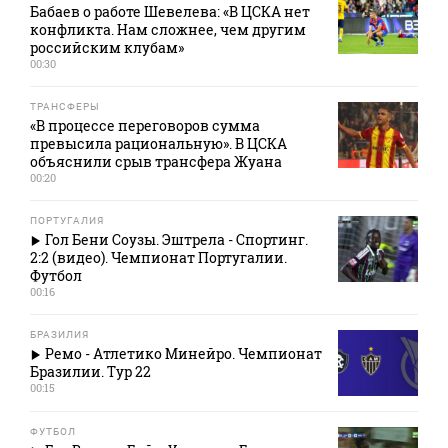
Бабаев о работе Шевелева: «В ЦСКА нет
конфликта. Нам сложнее, чем другим
российским клубам»
00:30
ТРАНСФЕРЫ
«В процессе переговоров сумма
превысила рациональную». В ЦСКА
объяснили срыв трансфера Жуана
00:20
ПОРТУГАЛИЯ
Гол Бени Соузы. Эштрела - Спортинг.
2:2 (видео). Чемпионат Португалии.
Футбол
00:16
БРАЗИЛИЯ
Ремо - Атлетико Минейро. Чемпионат
Бразилии. Тур 22
00:15
ФУТБОЛ