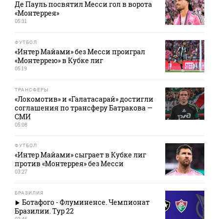
Де Пауль посвятил Месси гол в ворота
«Монтеррея»
05:31
ФУТБОЛ
«Интер Майами» без Месси проиграл
«Монтеррею» в Кубке лиг
05:19
ТРАНСФЕРЫ
«Локомотив» и «Галатасарай» достигли
соглашения по трансферу Батракова —
СМИ
05:08
ФУТБОЛ
«Интер Майами» сыграет в Кубке лиг
против «Монтеррея» без Месси
03:27
БРАЗИЛИЯ
Ботафого - Флуминенсе. Чемпионат
Бразилии. Тур 22
02:46