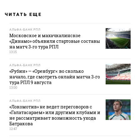
ЧИТАТЬ ЕЩЕ
АЛЬФА-БАНК РПЛ
Московское и махачкалинское
«Динамо» объявили стартовые составы
на матч 3‑го тура РПЛ
13:15
АЛЬФА-БАНК РПЛ
«Рубин» — «Оренбург»: во сколько
начало, где смотреть онлайн матча 3‑го
тура РПЛ 9 августа
13:00
АЛЬФА-БАНК РПЛ
«Локомотив» не ведет переговоров с
«Галатасараем» или другими клубами и
не рассматривает возможность ухода
Батракова
12:47