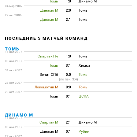
Томь
1:0
Динамо М
04 мар 2007
Динамо М
2:0
Томь
27 авг 2006
Динамо М
2:1
Томь
ПОСЛЕДНИЕ 5 МАТЧЕЙ КОМАНД
ТОМЬ
11 ноя 2007
Спартак Нч
1:0
Томь
03 ноя 2007
Томь
3:1
Химки
31 окт 2007
Зенит СПб
0:0
Томь
(по пен. 3:4)
28 окт 2007
Локомотив М
0:0
Томь
20 окт 2007
Томь
0:1
ЦСКА
ДИНАМО М
11 ноя 2007
Спартак М
2:1
Динамо М
03 ноя 2007
Динамо М
0:1
Рубин
27 окт 2007