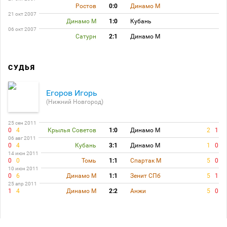
Ростов
0:0
Динамо М
21 окт 2007
Динамо М
1:0
Кубань
06 окт 2007
Сатурн
2:1
Динамо М
СУДЬЯ
Егоров Игорь
(Нижний Новгород)
25 сен 2011
0
4
Крылья Советов
1:0
Динамо М
2
1
06 авг 2011
0
4
Кубань
3:1
Динамо М
1
0
14 июн 2011
0
0
Томь
1:1
Спартак М
5
0
10 июн 2011
0
6
Динамо М
1:1
Зенит СПб
5
1
25 апр 2011
1
4
Динамо М
2:2
Анжи
5
0