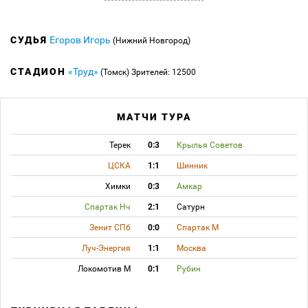
СУДЬЯ
Егоров Игорь
(Нижний Новгород)
СТАДИОН
«Труд»
(Томск)
Зрителей: 12500
МАТЧИ ТУРА
Терек
0:3
Крылья Советов
ЦСКА
1:1
Шинник
Химки
0:3
Амкар
Спартак Нч
2:1
Сатурн
Зенит СПб
0:0
Спартак М
Луч-Энергия
1:1
Москва
Локомотив М
0:1
Рубин