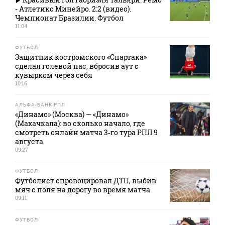
- Атлетико Минейро. 2:2 (видео).
Чемпионат Бразилии. Футбол
11:04
ФУТБОЛ
Защитник костромского «Спартака»
сделал голевой пас, вбросив аут с
кувырком через себя
10:16
АЛЬФА-БАНК РПЛ
«Динамо» (Москва) — «Динамо»
(Махачкала): во сколько начало, где
смотреть онлайн матча 3‑го тура РПЛ 9
августа
09:27
ФУТБОЛ
Футболист спровоцировал ДТП, выбив
мяч с поля на дорогу во время матча
09:11
ФУТБОЛ