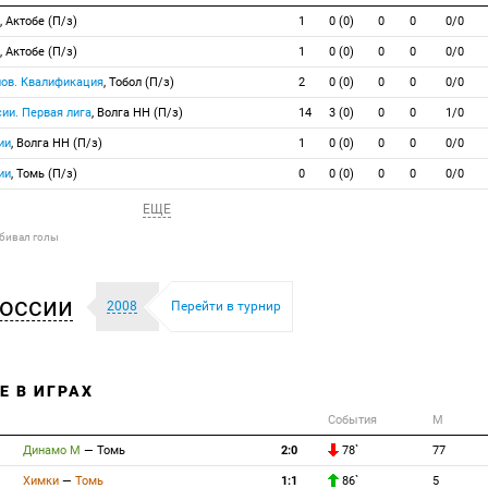
, Актобе (П/з)
1
0 (0)
0
0
0/0
, Актобе (П/з)
1
0 (0)
0
0
0/0
нов. Квалификация
, Тобол (П/з)
2
0 (0)
0
0
0/0
ии. Первая лига
, Волга НН (П/з)
14
3 (0)
0
0
1/0
ии
, Волга НН (П/з)
1
0 (0)
0
0
0/0
ии
, Томь (П/з)
0
0 (0)
0
0
0/0
ЕЩЕ
абивал голы
оссии
2008
Перейти в турнир
Е В ИГРАХ
События
М
Динамо М
—
Томь
2:0
78`
77
Химки
—
Томь
1:1
86`
5