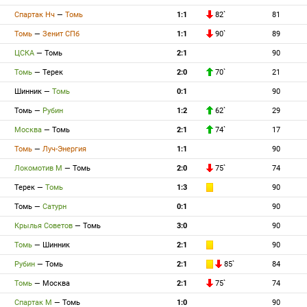
Спартак Нч
—
Томь
1:1
82`
81
Томь
—
Зенит СПб
1:1
90`
89
ЦСКА
—
Томь
2:1
90
Томь
—
Терек
2:0
70`
21
Шинник
—
Томь
0:1
90
Томь
—
Рубин
1:2
62`
29
Москва
—
Томь
2:1
74`
17
Томь
—
Луч-Энергия
1:1
90
Локомотив М
—
Томь
2:0
75`
74
Терек
—
Томь
1:3
90
Томь
—
Сатурн
0:1
90
Крылья Советов
—
Томь
3:0
90
Томь
—
Шинник
2:1
90
Рубин
—
Томь
2:1
85`
84
Томь
—
Москва
2:1
75`
74
Спартак М
—
Томь
1:0
90