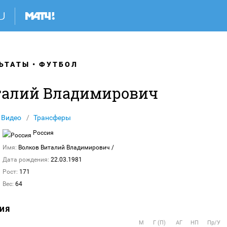
ЬТАТЫ
ФУТБОЛ
талий Владимирович
Видео
Трансферы
Россия
Имя:
Волков Виталий Владимирович
/
Дата рождения:
22.03.1981
Рост:
171
Вес:
64
ИЯ
М
Г (П)
АГ
НП
Пр/У