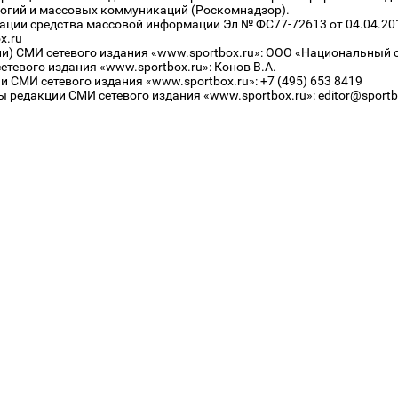
огий и массовых коммуникаций (Роскомнадзор).
рации средства массовой информации Эл № ФС77-72613 от 04.04.20
x.ru
ли) СМИ сетевого издания «www.sportbox.ru»: ООО «Национальный 
тевого издания «www.sportbox.ru»: Конов В.А.
 СМИ сетевого издания «www.sportbox.ru»: +7 (495) 653 8419
 редакции СМИ сетевого издания «www.sportbox.ru»: editor@sportb