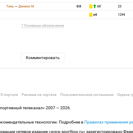
Томь
—
Динамо М
0:0
68`
23
x4
1294
? Условные обозначения
Комментировать
О портале
Реклама на портале
Пользовательское соглашение
Охрана т
ортивный телеканал» 2007 — 2026.
екомендательные технологии. Подробнее в
Правилах применения р
рмации сетевое издание «www.sportbox.ru» зарегистрировано Феде