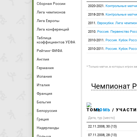
Сборная России
2020-2021.
Контрольные матчи
Лига чемпионов
2018-2019.
Контрольные матчи
Лига Европы
2011.
Еврокубки. Лига чемпио
Лига конференций
2010.
Россия. Первенство Росс
Таблица
2010-2011.
Россия. Кубок Росс
коэффициентов УЕФА
2010-2011.
Россия. Кубок Росс
Рейтинг ФИФА
Англия
* Только матчи, в которых игрок з
Германия
Испания
Чемпионат Р
Италия
Франция
Бельгия
ТОМЬ
/ УЧАСТИ
Белоруссия
Дата, тур (место)
Греция
22.11.2008, 30 (13)
Нидерланды
07.11.2008, 28 (13)
Польша