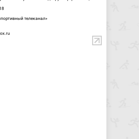
18
спортивный телеканал»
ox.ru