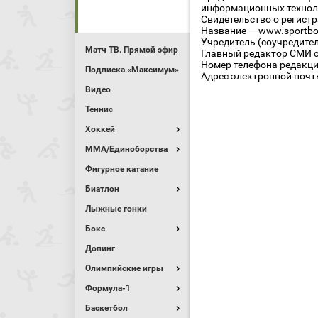
информационных технол
Свидетельство о регист
Название — www.sportbo
Учредитель (соучредите
Матч ТВ. Прямой эфир
Главный редактор СМИ се
Номер телефона редакции
Подписка «Максимум»
Адрес электронной почты
Видео
Теннис
Хоккей
MMA/Единоборства
Фигурное катание
Биатлон
Лыжные гонки
Бокс
Допинг
Олимпийские игры
Формула-1
Баскетбол