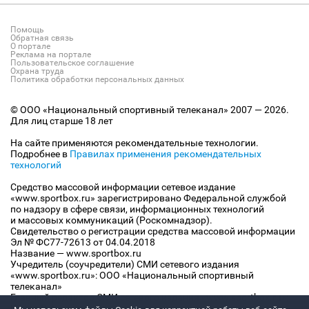
Помощь
Обратная связь
О портале
Реклама на портале
Пользовательское соглашение
Охрана труда
Политика обработки персональных данных
© ООО «Национальный спортивный телеканал» 2007 — 2026.
Для лиц старше 18 лет
На сайте применяются рекомендательные технологии.
Подробнее в
Правилах применения рекомендательных
технологий
Средство массовой информации сетевое издание
«www.sportbox.ru» зарегистрировано Федеральной службой
по надзору в сфере связи, информационных технологий
и массовых коммуникаций (Роскомнадзор).
Свидетельство о регистрации средства массовой информации
Эл № ФС77-72613 от 04.04.2018
Название — www.sportbox.ru
Учредитель (соучредители) СМИ сетевого издания
«www.sportbox.ru»: ООО «Национальный спортивный
телеканал»
Главный редактор СМИ сетевого издания «www.sportbox.ru»:
Конов В.А.