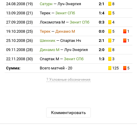
24.08.2008 (19)
Сатурн
—
Луч-Энергия
2:1
8
13.09.2008 (21)
Терек
—
Зенит СПб
1:4
5
27.09.2008 (23)
Локомотив М
—
Зенит СПб
0:3
4
19.10.2008 (25)
Терек
—
Динамо М
0:0
5
1
25.10.2008 (26)
Шинник
—
Спартак Нч
2:1
7
1
09.11.2008 (28)
Динамо М
—
Луч-Энергия
2:0
8
22.11.2008 (30)
Спартак М
—
Зенит СПб
1:3
3
Сумма:
Всего матчей - 20
125
5
? Условные обозначения
Комментировать