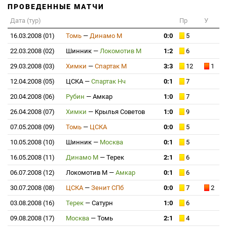
ПРОВЕДЕННЫЕ МАТЧИ
Дата (тур)
Пр
У
16.03.2008 (01)
Томь
—
Динамо М
0:0
5
22.03.2008 (02)
Шинник
—
Локомотив М
1:2
6
29.03.2008 (03)
Химки
—
Спартак М
3:3
12
1
12.04.2008 (05)
ЦСКА
—
Спартак Нч
0:1
7
20.04.2008 (06)
Рубин
—
Амкар
1:0
7
26.04.2008 (07)
Химки
—
Крылья Советов
1:0
9
07.05.2008 (09)
Томь
—
ЦСКА
0:0
5
10.05.2008 (10)
Шинник
—
Москва
0:1
5
16.05.2008 (11)
Динамо М
—
Терек
2:1
6
06.07.2008 (12)
Локомотив М
—
Амкар
0:1
6
30.07.2008 (08)
ЦСКА
—
Зенит СПб
0:0
7
2
03.08.2008 (16)
Терек
—
Сатурн
1:0
6
09.08.2008 (17)
Москва
—
Томь
2:1
4