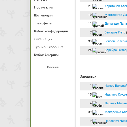
21
Харитонов Але
Португалия
10
Монтенегро Да
Шотландия
Трансферы
11
Дельгадо Папа
Кубок конфедераций
7
Быстров Петр
Лига наций
33
Есипов Валери
Турниры сборных
24
Барейро Гамар
Кубок Америки
Россия
Запасные
1
Чижов Валери
15
Идальго Конде
4
Лешняк Милан
39
Макаренко Ал
9
Павлович Нико