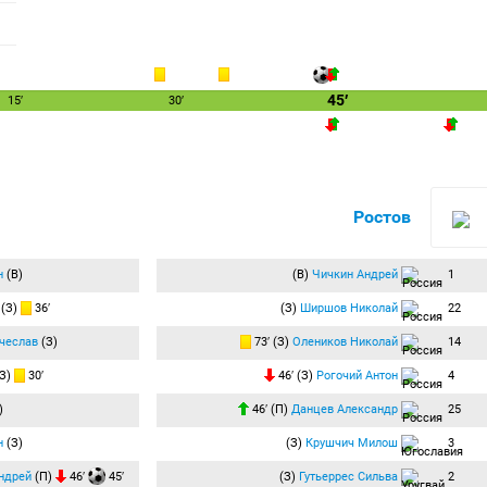
45′
15′
30′
Ростов
н
(В)
(В)
Чичкин Андрей
1
(З)
36′
(З)
Ширшов Николай
22
чеслав
(З)
73′ (З)
Олеников Николай
14
З)
30′
46′ (З)
Рогочий Антон
4
)
46′ (П)
Данцев Александр
25
н
(З)
(З)
Крушчич Милош
3
ндрей
(П)
46′
45′
(З)
Гутьеррес Сильва
2