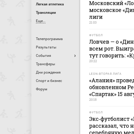
Московский «Ло
Легкая атлетика
московское «Ди
Трансляции
лиги
Еще...
21:03
ФУТБОЛ
Телепрограмма
Ловчев — о «Дин
всем рот. Выигр
Результаты
тут говорить: «
События
20:22
Трансферы
Дни рождения
LEON-ВТОРАЯ ЛИГА
«Алания» прове
Спорт и бизнес
обновленном Ре
Форум
«Спартак» 15 авг
20:18
ФУТБОЛ
Экс‑футболист 
рассказал, что 
серебряную меда