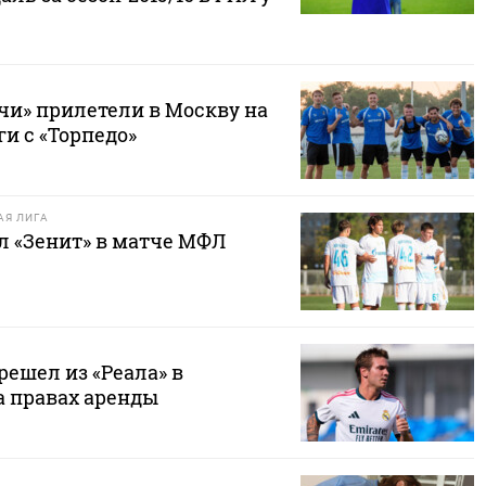
чи» прилетели в Москву на
и с «Торпедо»
Я ЛИГА
л «Зенит» в матче МФЛ
ешел из «Реала» в
а правах аренды