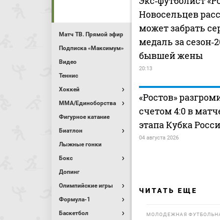
Экс‑футболист «Р
Новосельцев расс
может забрать с
Матч ТВ. Прямой эфир
медаль за сезон‑2
Подписка «Максимум»
бывшей жены
Видео
20:13
Теннис
Хоккей
«Ростов» разгром
MMA/Единоборства
счетом 4:0 в матч
Фигурное катание
этапа Кубка Росс
Биатлон
04 августа 2026
Лыжные гонки
Бокс
Допинг
Олимпийские игры
ЧИТАТЬ ЕЩЕ
Формула-1
Баскетбол
МОЛОДЕЖНАЯ ФУТБОЛЬНА