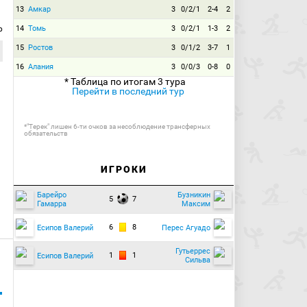
13
Амкар
3
0/2/1
2-4
2
р
14
Томь
3
0/2/1
1-3
2
15
Ростов
3
0/1/2
3-7
1
16
Алания
3
0/0/3
0-8
0
* Таблица по итогам 3 тура
Перейти в последний тур
*"Терек" лишен 6-ти очков за несоблюдение трансферных
обязательств
ИГРОКИ
Барейро
Бузникин
5
7
Гамарра
Максим
6
8
Есипов Валерий
Перес Агуадо
Гутьеррес
1
1
Есипов Валерий
Сильва