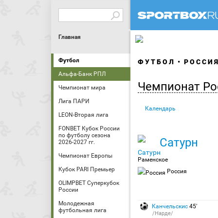
Главная
Футбол
ФУТБОЛ
РОССИ
Альфа-Банк РПЛ
Чемпионат Ро
Чемпионат мира
Лига ПАРИ
Календарь
LEON-Вторая лига
FONBET Кубок России
по футболу сезона
Сатурн
2026-2027 гг.
Чемпионат Европы
Раменское
Кубок PARI Премьер
Россия
OLIMPBET Суперкубок
России
Молодежная
Канчельскис
45′
футбольная лига
/Нарде/