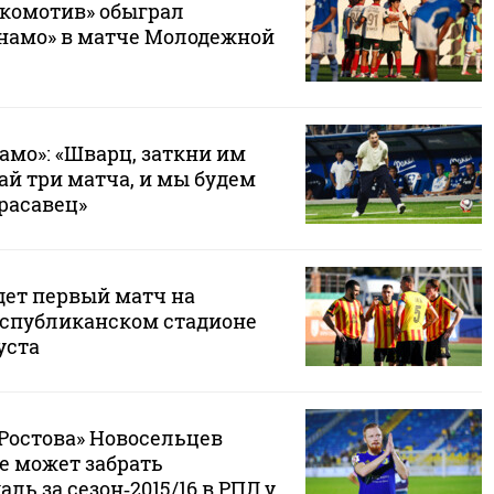
комотив» обыграл
намо» в матче Молодежной
амо»: «Шварц, заткни им
ай три матча, и мы будем
Красавец»
дет первый матч на
спубликанском стадионе
уста
«Ростова» Новосельцев
не может забрать
ль за сезон‑2015/16 в РПЛ у