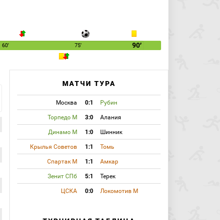
90′
60′
75′
МАТЧИ ТУРА
Москва
0:1
Рубин
Торпедо М
3:0
Алания
Динамо М
1:0
Шинник
Крылья Советов
1:1
Томь
Спартак М
1:1
Амкар
Зенит СПб
5:1
Терек
ЦСКА
0:0
Локомотив М