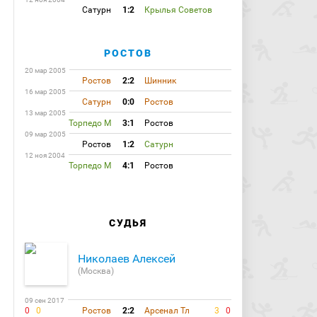
Сатурн
1:2
Крылья Советов
РОСТОВ
20 мар 2005
Ростов
2:2
Шинник
16 мар 2005
Сатурн
0:0
Ростов
13 мар 2005
Торпедо М
3:1
Ростов
09 мар 2005
Ростов
1:2
Сатурн
12 ноя 2004
Торпедо М
4:1
Ростов
СУДЬЯ
Николаев Алексей
(Москва)
09 сен 2017
0
0
Ростов
2:2
Арсенал Тл
3
0