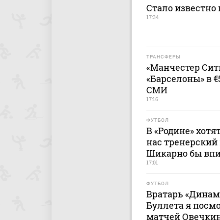
Стало известно
17:34
ТРАНСФЕРЫ
«Манчестер Сит
«Барселоны» в €
СМИ
17:16
ФУТБОЛ
В «Родине» хотя
нас тренерский 
Шикарно бы впи
17:01
ФУТБОЛ
Вратарь «Динам
Буллета я посм
матчей Овечки