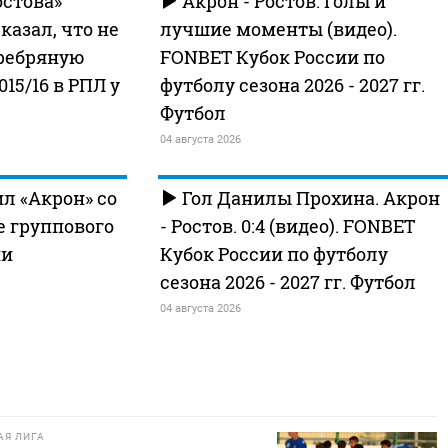
остова»
Акрон - Ростов. Голы и
казал, что не
лучшие моменты (видео).
еребряную
FONBET Кубок России по
015/16 в РПЛ у
футболу сезона 2026 - 2027 гг.
Футбол
04 августа 2026
ил «Акрон» со
Гол Данилы Прохина. Акрон
е группового
- Ростов. 0:4 (видео). FONBET
ии
Кубок России по футболу
сезона 2026 - 2027 гг. Футбол
04 августа 2026
Я ЛИГА