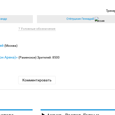
Трене
сандр
Стёпушкин Геннадий
? Условные обозначения
сей
(Москва)
он Арена)»
(Раменское)
Зрителей: 8500
Комментировать