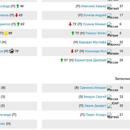
ксандр
(П)
46′
(П)
Манчини Хавьер
37
ниэль
(П)
65′
(П)
Бочков Андрей
17
риелло
(П)
65′
73′ (П)
Осинов Михаил
6
(П)
88′
73′ (Н)
Римкус Витас
5
й
(Н)
(Н)
Бидодан Мустафа
32
ра
(Н)
78′
57′ (Н)
Каньенда Исо
10
57′ (Н)
Бурмистров Дмитрий
26
Запасны
й
(В)
(В)
Савченко Михаил
16
(З)
(З)
Бендзь Сергей
23
(З)
(П)
Зване Джафет
33
ександр
(П)
(П)
Перес Агуадо
21
лас
(Н)