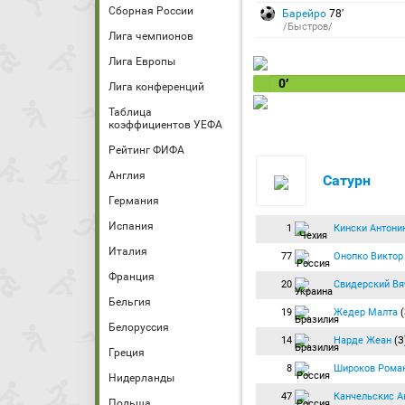
Сборная России
Барейро
78′
/Быстров/
Лига чемпионов
Лига Европы
0′
Лига конференций
Таблица
коэффициентов УЕФА
Рейтинг ФИФА
Англия
Сатурн
Германия
Испания
1
Кински Антони
Италия
77
Онопко Виктор
Франция
20
Свидерский Вя
Бельгия
19
Жедер Малта
(
Белоруссия
14
Нарде Жеан
(З
Греция
8
Широков Рома
Нидерланды
47
Канчельскис А
Польша