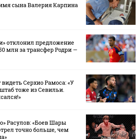
 имя сына Валерия Карпина
и» отклонил предложение
50 млн за трансфер Родри —
т видеть Серхио Рамоса: «У
штаб тоже из Севильи.
сался!»
о» Расулов: «Боев Шары
отрел точно больше, чем
на»