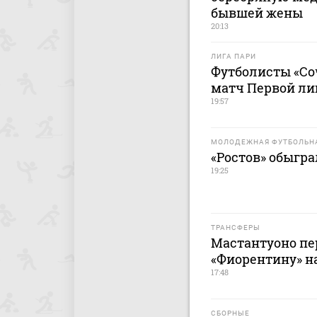
бывшей жены
20:13
ЛИГА ПАРИ
Футболисты «Со
матч Первой лиг
19:57
МОЛОДЕЖНАЯ ФУТБОЛЬНА
«Ростов» обыгра
19:25
ТРАНСФЕРЫ
Мастантуоно пер
«Фиорентину» н
17:48
СБОРНЫЕ