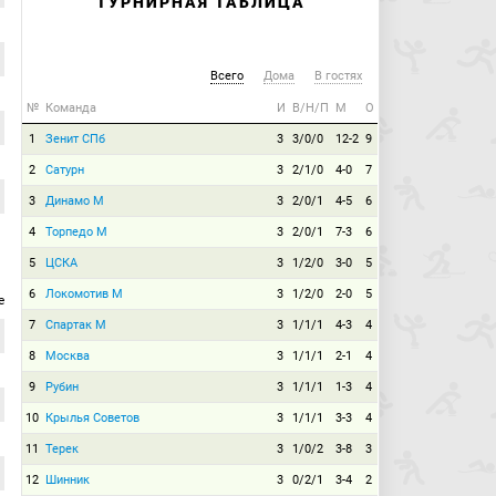
ТУРНИРНАЯ ТАБЛИЦА
Всего
Дома
В гостях
№
Команда
И
В/Н/П
М
О
1
Зенит СПб
3
3/0/0
12-2
9
2
Сатурн
3
2/1/0
4-0
7
3
Динамо М
3
2/0/1
4-5
6
4
Торпедо М
3
2/0/1
7-3
6
5
ЦСКА
3
1/2/0
3-0
5
6
Локомотив М
3
1/2/0
2-0
5
е
7
Спартак М
3
1/1/1
4-3
4
8
Москва
3
1/1/1
2-1
4
9
Рубин
3
1/1/1
1-3
4
10
Крылья Советов
3
1/1/1
3-3
4
11
Терек
3
1/0/2
3-8
3
12
Шинник
3
0/2/1
3-4
2