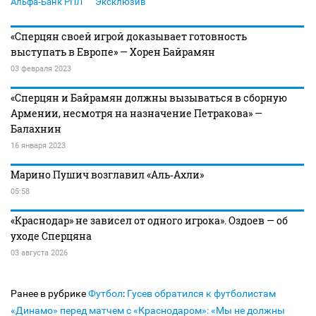
Альфа-Банк РПЛ
Эксклюзив
«Сперцян своей игрой доказывает готовность
выступать в Европе» — Хорен Байрамян
03 февраля 2023
«Сперцян и Байрамян должны вызываться в сборную
Армении, несмотря на назначение Петракова» —
Балахнин
16 января 2023
Марино Пушич возглавил «Аль‑Ахли»
05:58
«Краснодар» не зависел от одного игрока». Оздоев — об
уходе Сперцяна
03 августа 2026
Ранее в рубрике
Футбол
:
Гусев обратился к футболистам
«Динамо» перед матчем с «Краснодаром»: «Мы не должны