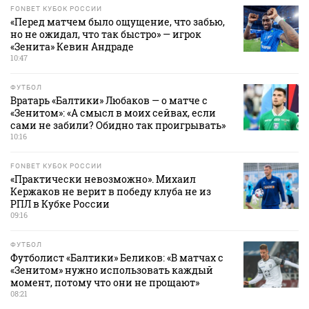
FONBET КУБОК РОССИИ
«Перед матчем было ощущение, что забью,
но не ожидал, что так быстро» — игрок
«Зенита» Кевин Андраде
10:47
ФУТБОЛ
Вратарь «Балтики» Любаков — о матче с
«Зенитом»: «А смысл в моих сейвах, если
сами не забили? Обидно так проигрывать»
10:16
FONBET КУБОК РОССИИ
«Практически невозможно». Михаил
Кержаков не верит в победу клуба не из
РПЛ в Кубке России
09:16
ФУТБОЛ
Футболист «Балтики» Беликов: «В матчах с
«Зенитом» нужно использовать каждый
момент, потому что они не прощают»
08:21