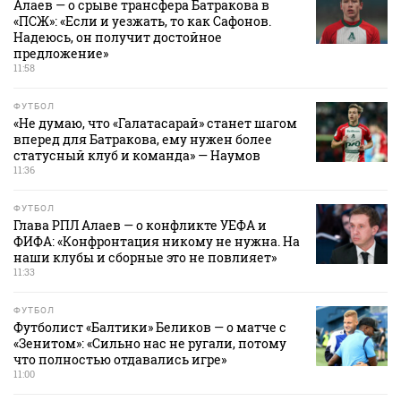
Алаев — о срыве трансфера Батракова в
«ПСЖ»: «Если и уезжать, то как Сафонов.
Надеюсь, он получит достойное
предложение»
11:58
ФУТБОЛ
«Не думаю, что «Галатасарай» станет шагом
вперед для Батракова, ему нужен более
статусный клуб и команда» — Наумов
11:36
ФУТБОЛ
Глава РПЛ Алаев — о конфликте УЕФА и
ФИФА: «Конфронтация никому не нужна. На
наши клубы и сборные это не повлияет»
11:33
ФУТБОЛ
Футболист «Балтики» Беликов — о матче с
«Зенитом»: «Сильно нас не ругали, потому
что полностью отдавались игре»
11:00