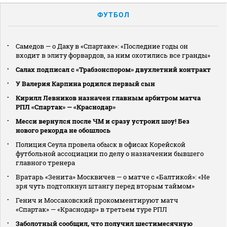
ФУТБОЛ
Самедов — о Даку в «Спартаке»: «Последние годы он
входит в элиту форвардов, за ним охотились все гранды»
Салах подписал с «Трабзонспором» двухлетний контракт
У Валерия Карпина родился первый сын
Кирилл Левников назначен главным арбитром матча
РПЛ «Спартак» — «Краснодар»
Месси вернулся после ЧМ и сразу устроил шоу! Без
нового рекорда не обошлось
Полиция Сеула провела обыск в офисах Корейской
футбольной ассоциации по делу о назначении бывшего
главного тренера
Вратарь «Зенита» Москвичев — о матче с «Балтикой»: «Не
зря чуть подтолкнул штангу перед вторым таймом»
Генич и Моссаковский прокомментируют матч
«Спартак» — «Краснодар» в третьем туре РПЛ
Заболотный сообщил, что получил шестимесячную