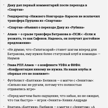
Даку дал первый комментарий после перехода в
«Спартак»
Гендиректор «Нижнего Новгорода» Карасев не исключил
трансфера Пруцева из «Спартака»
«Спартак» объявил о переходе Даку из «Рубина»
Алаев — о срыве трансфера Батракова в «ПСЖ»: «Если и
уезжать, то как Сафонов. Надеюсь, он получит достойное
предложение»
«Не думаю, что «Галатасарай» станет шагом вперед для
Батракова, ему нужен более статусный клуб и команда» —
Наумов
Глава РПЛ Алаев — о конфликте УЕФА и ФИФА:
«Конфронтация никому не нужна. На наши клубы и
сборные это не повлияет»
Футболист «Балтики» Беликов — о матче с «Зенитом»:
«Сильно нас не ругали, потому что полностью
отдавались игре»
«Перед матчем было ощущение, что забью, но не ожидал,
что так быстро» — игрок «Зенита» Кевин Андраде
Вратарь «Балтики» Любаков — о матче с «Зенитом»: «А