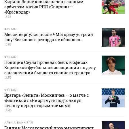
Кирилл Левников назначен главным
арбитром матча РПЛ «Спартак» —
«Краснодар»
15:15
ФУТБОЛ
Месси вернулся после ЧМ и сразу устроил
шоу! Без нового рекорда не обошлось
15:05
ФУТБОЛ
Полиция Сеула провела обыск в офисах
Корейской футбольной ассоциации по делу
о назначении бывшего главного тренера
14:55
ФУТБОЛ
Вратарь «Зенита» Москвичев — о матче с
«Балтикой»: «Не зря чуть подтолкнул
штангу перед вторым таймом»
14:46
АЛЬФА-БАНК РПЛ
Генич и Моссаковский прокомментируют