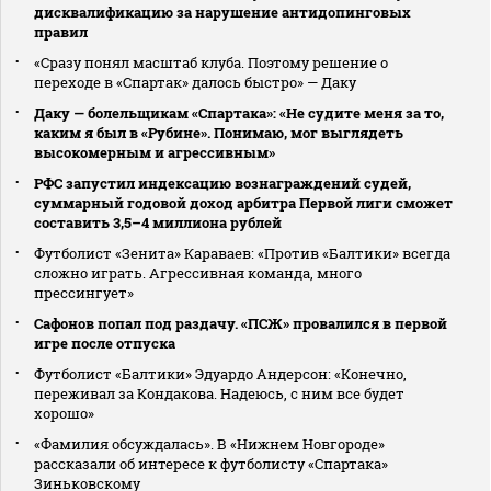
дисквалификацию за нарушение антидопинговых
правил
«Сразу понял масштаб клуба. Поэтому решение о
переходе в «Спартак» далось быстро» — Даку
Даку — болельщикам «Спартака»: «Не судите меня за то,
каким я был в «Рубине». Понимаю, мог выглядеть
высокомерным и агрессивным»
РФС запустил индексацию вознаграждений судей,
суммарный годовой доход арбитра Первой лиги сможет
составить 3,5–4 миллиона рублей
Футболист «Зенита» Караваев: «Против «Балтики» всегда
сложно играть. Агрессивная команда, много
прессингует»
Сафонов попал под раздачу. «ПСЖ» провалился в первой
игре после отпуска
Футболист «Балтики» Эдуардо Андерсон: «Конечно,
переживал за Кондакова. Надеюсь, с ним все будет
хорошо»
«Фамилия обсуждалась». В «Нижнем Новгороде»
рассказали об интересе к футболисту «Спартака»
Зиньковскому