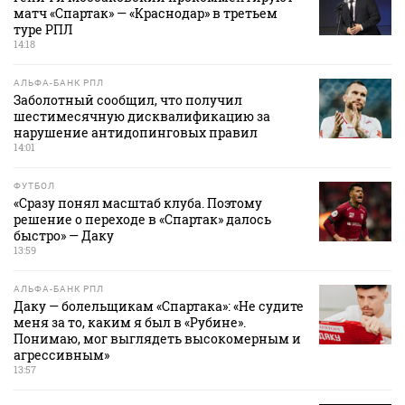
матч «Спартак» — «Краснодар» в третьем
туре РПЛ
14:18
АЛЬФА-БАНК РПЛ
Заболотный сообщил, что получил
шестимесячную дисквалификацию за
нарушение антидопинговых правил
14:01
ФУТБОЛ
«Сразу понял масштаб клуба. Поэтому
решение о переходе в «Спартак» далось
быстро» — Даку
13:59
АЛЬФА-БАНК РПЛ
Даку — болельщикам «Спартака»: «Не судите
меня за то, каким я был в «Рубине».
Понимаю, мог выглядеть высокомерным и
агрессивным»
13:57