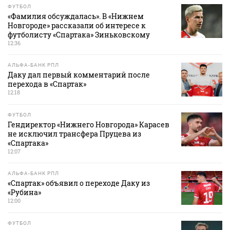
ФУТБОЛ
«Фамилия обсуждалась». В «Нижнем
Новгороде» рассказали об интересе к
футболисту «Спартака» Зиньковскому
12:36
АЛЬФА-БАНК РПЛ
Даку дал первый комментарий после
перехода в «Спартак»
12:18
ФУТБОЛ
Гендиректор «Нижнего Новгорода» Карасев
не исключил трансфера Пруцева из
«Спартака»
12:07
АЛЬФА-БАНК РПЛ
«Спартак» объявил о переходе Даку из
«Рубина»
12:00
ФУТБОЛ