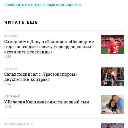
позволить им стать с нами чемпионами»
ЧИТАТЬ ЕЩЕ
ФУТБОЛ
Самедов — о Даку в «Спартаке»: «Последние
годы он входит в элиту форвардов, за ним
охотились все гранды»
15:51
ТУРЦИЯ
Салах подписал с «Трабзонспором»
двухлетний контракт
15:47
СБОРНЫЕ
У Валерия Карпина родился первый сын
15:43
АЛЬФА-БАНК РПЛ