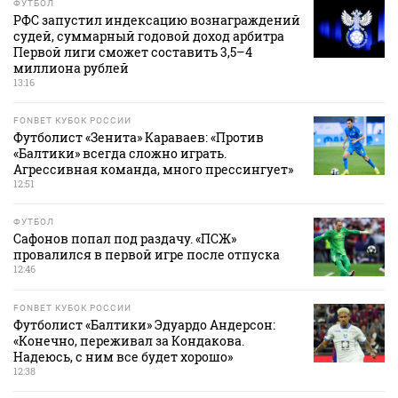
ФУТБОЛ
РФС запустил индексацию вознаграждений
судей, суммарный годовой доход арбитра
Первой лиги сможет составить 3,5–4
миллиона рублей
13:16
FONBET КУБОК РОССИИ
Футболист «Зенита» Караваев: «Против
«Балтики» всегда сложно играть.
Агрессивная команда, много прессингует»
12:51
ФУТБОЛ
Сафонов попал под раздачу. «ПСЖ»
провалился в первой игре после отпуска
12:46
FONBET КУБОК РОССИИ
Футболист «Балтики» Эдуардо Андерсон:
«Конечно, переживал за Кондакова.
Надеюсь, с ним все будет хорошо»
12:38