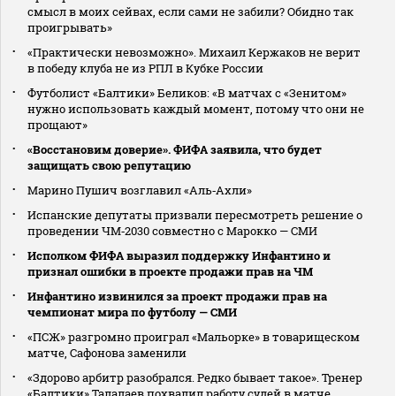
смысл в моих сейвах, если сами не забили? Обидно так
проигрывать»
«Практически невозможно». Михаил Кержаков не верит
в победу клуба не из РПЛ в Кубке России
Футболист «Балтики» Беликов: «В матчах с «Зенитом»
нужно использовать каждый момент, потому что они не
прощают»
«Восстановим доверие». ФИФА заявила, что будет
защищать свою репутацию
Марино Пушич возглавил «Аль‑Ахли»
Испанские депутаты призвали пересмотреть решение о
проведении ЧМ‑2030 совместно с Марокко — СМИ
Исполком ФИФА выразил поддержку Инфантино и
признал ошибки в проекте продажи прав на ЧМ
Инфантино извинился за проект продажи прав на
чемпионат мира по футболу — СМИ
«ПСЖ» разгромно проиграл «Мальорке» в товарищеском
матче, Сафонова заменили
«Здорово арбитр разобрался. Редко бывает такое». Тренер
«Балтики» Талалаев похвалил работу судей в матче