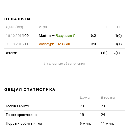
ПЕНАЛЬТИ
Дата (тур)
Игра
П
Н
16.10.2015
09
Майнц
—
Боруссия Д
0:2
1(0)
31.10.2015
11
Аугсбург
—
Майнц
3:3
1(1)
Итого:
0(0)
2(1)
? Условные обозначения
ОБЩАЯ СТАТИСТИКА
Дома
В гостях
Голов забито
23
23
Голов пропущено
18
24
Первый забитый гол
5 мин.
11 мин.