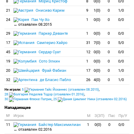
8
Мориц Кристоф
8
0(0)
0
0/0
21
Онисиво Карим
9
1(0)
0
1/0
24
Пак Чу-Хо
1
0(0)
0
0/0
↔ отзаявлен 08.2015
29
Паркер Деванте
1
0(0)
0
0/0
17
Самперио Хайро
31
7(0)
0
5/0
45
Сердар Суат
12
0(0)
0
0/0
19
Сото Элкин
1
0(0)
0
0/0
20
Фрай Фабиан
17
0(0)
0
1/0
32
де Бласис Пабло
26
4(0)
0
1/0
Не играли:
5
Гайс Йоханнес (отзаявлен 08.2015)
,
28
Неделев Тодор (отзаявлен 01.2016)
,
30
Флюке Патрик
,
25
Цимлинг Ники (отзаявлен 02.2016)
Нападающие
№
Игрок
M
З(ЗП)
Пас
Пр/У
11
Байстер Максимилиан
1
0(0)
0
0/0
↔ отзаявлен 02.2016