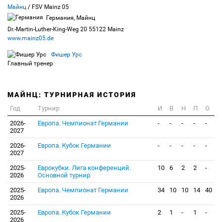
Майнц
/ FSV Mainz 05
Германия, Майнц
Dr.-Martin-Luther-King-Weg 20 55122 Mainz
www.mainz05.de
Фишер Урс
Главный тренер
МАЙНЦ: ТУРНИРНАЯ ИСТОРИЯ
Год
Турнир
И
В
Н
П
О
2026-
Европа. Чемпионат Германии
-
-
-
-
-
2027
2026-
Европа. Кубок Германии
-
-
-
-
-
2027
2025-
Еврокубки. Лига конференций.
10
6
2
2
-
2026
Основной турнир
2025-
Европа. Чемпионат Германии
34
10
10
14
40
2026
2025-
Европа. Кубок Германии
2
1
-
1
-
2026