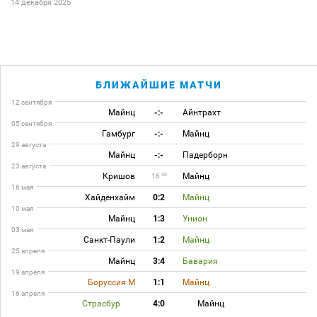
14 декабря 2025
БЛИЖАЙШИЕ МАТЧИ
12 сентября
Майнц
-:-
Айнтрахт
05 сентября
Гамбург
-:-
Майнц
29 августа
Майнц
-:-
Падерборн
23 августа
Кришов
Майнц
30
16
16 мая
Хайденхайм
0:2
Майнц
10 мая
Майнц
1:3
Унион
03 мая
Санкт-Паули
1:2
Майнц
25 апреля
Майнц
3:4
Бавария
19 апреля
Боруссия М
1:1
Майнц
16 апреля
Страсбур
4:0
Майнц