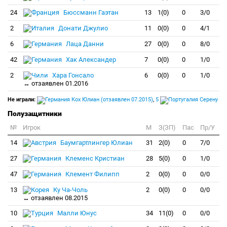
24
Бюссманн Гаэтан
13
1(0)
0
3/0
2
Донати Джулио
11
0(0)
0
4/1
6
Лаца Данни
27
0(0)
0
8/0
42
Хак Александер
7
0(0)
0
1/0
2
Хара Гонсало
6
0(0)
0
1/0
↔ отзаявлен 01.2016
Не играли:
Кох Юлиан (отзаявлен 07.2015)
,
5
Серену
Полузащитники
№
Игрок
M
З(ЗП)
Пас
Пр/У
14
Баумгартлингер Юлиан
31
2(0)
0
7/0
27
Клеменс Кристиан
28
5(0)
0
1/0
47
Клемент Филипп
2
0(0)
0
0/0
13
Ку Ча-Чоль
2
0(0)
0
0/0
↔ отзаявлен 08.2015
10
Малли Юнус
34
11(0)
0
0/0