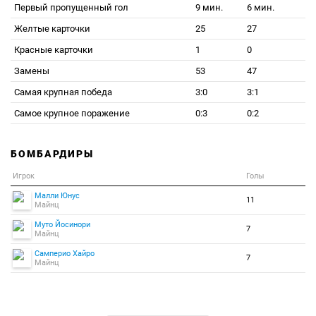
Первый пропущенный гол
9 мин.
6 мин.
Желтые карточки
25
27
Красные карточки
1
0
Замены
53
47
Самая крупная победа
3:0
3:1
Самое крупное поражение
0:3
0:2
БОМБАРДИРЫ
Игрок
Голы
Малли Юнус
11
Майнц
Муто Йосинори
7
Майнц
Самперио Хайро
7
Майнц