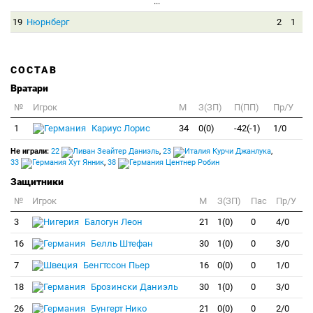
...
19
Нюрнберг
2
1
СОСТАВ
Вратари
№
Игрок
M
З(ЗП)
П(ПП)
Пр/У
1
Кариус Лорис
34
0(0)
-42(-1)
1/0
Не играли:
22
Зеайтер Даниэль
,
23
Курчи Джанлука
,
33
Хут Янник
,
38
Центнер Робин
Защитники
№
Игрок
M
З(ЗП)
Пас
Пр/У
3
Балогун Леон
21
1(0)
0
4/0
16
Белль Штефан
30
1(0)
0
3/0
7
Бенгтссон Пьер
16
0(0)
0
1/0
18
Брозински Даниэль
30
1(0)
0
3/0
26
Бунгерт Нико
21
0(0)
0
2/0