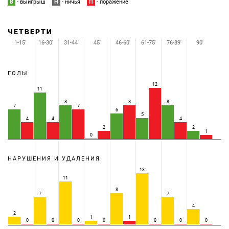
В
- выигрыш
Н
- ничья
П
- поражение
ЧЕТВЕРТИ
1-15'
16-30'
31-44'
45'
46-60'
61-75'
76-89'
90'
ГОЛЫ
12
11
8
8
8
7
7
6
5
4
4
4
2
2
1
0
НАРУШЕНИЯ И УДАЛЕНИЯ
13
11
8
7
7
4
2
1
1
0
0
0
0
0
0
0