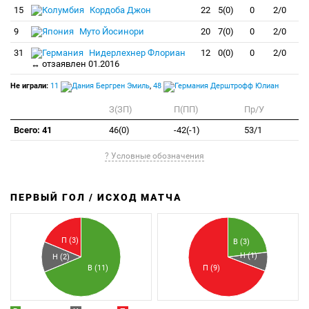
15
Кордоба Джон
22
5(0)
0
2/0
9
Муто Йосинори
20
7(0)
0
2/0
31
Нидерлехнер Флориан
12
0(0)
0
2/0
↔ отзаявлен 01.2016
Не играли:
11
Бергрен Эмиль
,
48
Дерштрофф Юлиан
З(ЗП)
П(ПП)
Пр/У
Всего: 41
46(0)
-42(-1)
53/1
? Условные обозначения
ПЕРВЫЙ ГОЛ / ИСХОД МАТЧА
З
П
П (3)
В (3)
Н (1)
Н (2)
В (11)
П (9)