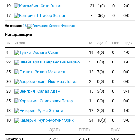
19
Сото Элкин
31
1(0)
0
2/0
17
Штибер Золтан
7
0(0)
0
0/0
Не играли:
16
Хеллер Флориан
Нападающие
№
Игрок
M
З(ЗП)
Пас
Пр/У
9
Аллаги Сами
19
4(0)
0
4/0
22
Гавранович Марио
5
0(0)
0
1/0
35
Зидан Мохамед
12
7(0)
0
0/0
30
Йылмаз Дениз
2
0(0)
0
0/0
28
Салаи Адам
15
3(0)
0
3/1
35
Слискович Петар
1
0(0)
0
0/0
13
Уджа Энтони
12
2(0)
0
1/0
10
Чупо-Мотинг Эрик
34
10(0)
0
3/0
З(ЗП)
П(ПП)
Пр/У
Всего: 31
46(5)
-51(-3)
50/2