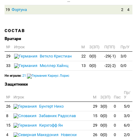
...
19
Фортуна
2
4
СОСТАВ
Вратари
№
Игрок
M
З(ЗП)
П(ПП)
Пр/У
29
Веткло Кристиан
22
0(0)
-29(-1)
3/0
33
Мюллер Хайнц
13
0(0)
-22(-2)
0/0
Не играли:
21
Кариус Лорис
Защитники
Пр/
№
Игрок
M
З(ЗП)
Пас
У
26
Бунгерт Нико
29
3(0)
0
5/0
8
Забавник Радослав
15
0(0)
0
3/0
15
Кирхгофф Ян
29
0(0)
0
6/0
4
Новески
26
0(0)
0
2/0