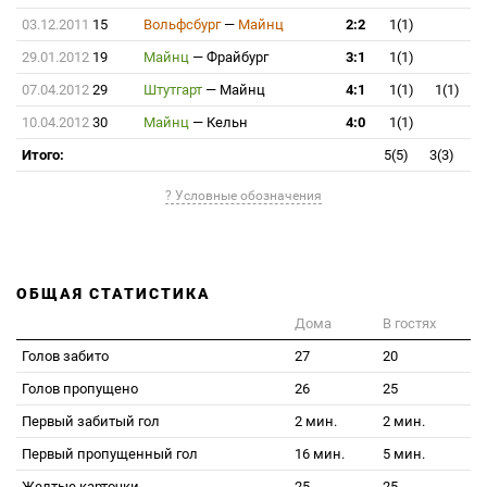
03.12.2011
15
Вольфсбург
—
Майнц
2:2
1(1)
29.01.2012
19
Майнц
—
Фрайбург
3:1
1(1)
07.04.2012
29
Штутгарт
—
Майнц
4:1
1(1)
1(1)
10.04.2012
30
Майнц
—
Кельн
4:0
1(1)
Итого:
5(5)
3(3)
? Условные обозначения
ОБЩАЯ СТАТИСТИКА
Дома
В гостях
Голов забито
27
20
Голов пропущено
26
25
Первый забитый гол
2 мин.
2 мин.
Первый пропущенный гол
16 мин.
5 мин.
Желтые карточки
25
25