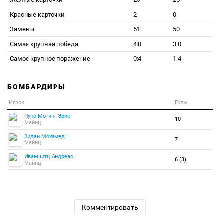
Красные карточки
2
0
Замены
51
50
Самая крупная победа
4:0
3:0
Самое крупное поражение
0:4
1:4
БОМБАРДИРЫ
Игрок
Голы
Чупо-Мотинг Эрик
10
Майнц
Зидан Мохамед
7
Майнц
Иваншитц Андреас
6 (3)
Майнц
Комментировать