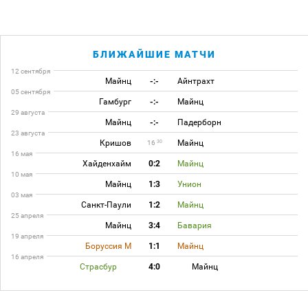
БЛИЖАЙШИЕ МАТЧИ
12 сентября
Майнц
-:-
Айнтрахт
05 сентября
Гамбург
-:-
Майнц
29 августа
Майнц
-:-
Падерборн
23 августа
Кришов
Майнц
30
16
16 мая
Хайденхайм
0:2
Майнц
10 мая
Майнц
1:3
Унион
03 мая
Санкт-Паули
1:2
Майнц
25 апреля
Майнц
3:4
Бавария
19 апреля
Боруссия М
1:1
Майнц
16 апреля
Страсбур
4:0
Майнц