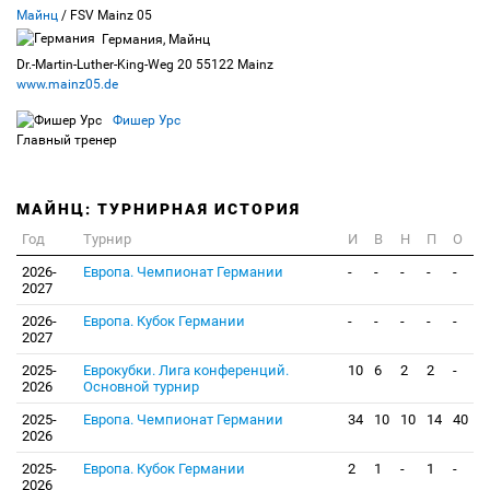
Майнц
/ FSV Mainz 05
Германия, Майнц
Dr.-Martin-Luther-King-Weg 20 55122 Mainz
www.mainz05.de
Фишер Урс
Главный тренер
МАЙНЦ: ТУРНИРНАЯ ИСТОРИЯ
Год
Турнир
И
В
Н
П
О
2026-
Европа. Чемпионат Германии
-
-
-
-
-
2027
2026-
Европа. Кубок Германии
-
-
-
-
-
2027
2025-
Еврокубки. Лига конференций.
10
6
2
2
-
2026
Основной турнир
2025-
Европа. Чемпионат Германии
34
10
10
14
40
2026
2025-
Европа. Кубок Германии
2
1
-
1
-
2026