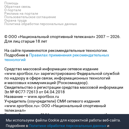
Помощь
Обратная связь
О портале
Реклама на портале
Пользовательское соглашение
Охрана труда
Политика обработки персональных данных
© ООО «Национальный спортивный телеканал» 2007 — 2026.
Для лиц старше 18 лет
На сайте применяются рекомендательные технологии.
Подробнее в
Правилах применения рекомендательных
технологий
Средство массовой информации сетевое издание
«www.sportbox.ru» зарегистрировано Федеральной службой
по надзору в сфере связи, информационных технологий
и массовых коммуникаций (Роскомнадзор).
Свидетельство о регистрации средства массовой информации
Эл № ФС77-72613 от 04.04.2018
Название — www.sportbox.ru
Учредитель (соучредители) СМИ сетевого издания
«www.sportbox.ru»: ООО «Национальный спортивный
телеканал»
Главный редактор СМИ сетевого издания «www.sportbox.ru»:
Конов В.А.
Мы используем файлы Сookie для корректной работы веб-сайта.
Номер телефона редакции СМИ сетевого издания
Подробнее в
Политике обработки персональных данных
и
«www.sportbox.ru»: +7 (495) 653 8419