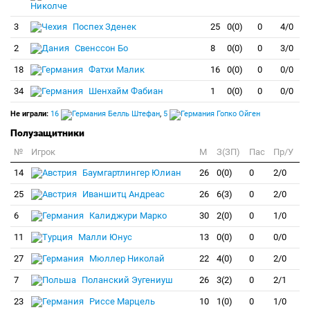
Николче
3
Поспех Зденек
25
0(0)
0
4/0
2
Свенссон Бо
8
0(0)
0
3/0
18
Фатхи Малик
16
0(0)
0
0/0
34
Шенхайм Фабиан
1
0(0)
0
0/0
Не играли:
16
Белль Штефан
,
5
Гопко Ойген
Полузащитники
№
Игрок
M
З(ЗП)
Пас
Пр/У
14
Баумгартлингер Юлиан
26
0(0)
0
2/0
25
Иваншитц Андреас
26
6(3)
0
2/0
6
Калиджури Марко
30
2(0)
0
1/0
11
Малли Юнус
13
0(0)
0
0/0
27
Мюллер Николай
22
4(0)
0
2/0
7
Поланский Эугениуш
26
3(2)
0
2/1
23
Риссе Марцель
10
1(0)
0
1/0