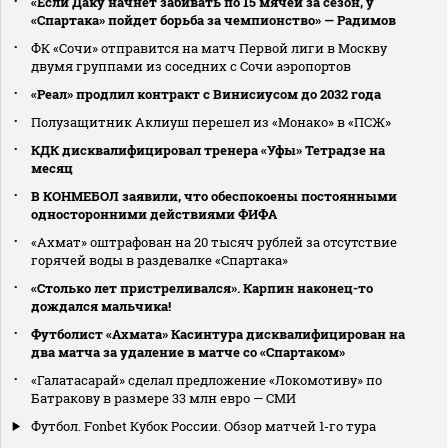
«Если Даку начнет забивать по 15 мячей за сезон, у
«Спартака» пойдет борьба за чемпионство» — Радимов
ФК «Сочи» отправится на матч Первой лиги в Москву
двумя группами из соседних с Сочи аэропортов
«Реал» продлил контракт с Винисиусом до 2032 года
Полузащитник Аклиуш перешел из «Монако» в «ПСЖ»
КДК дисквалифицировал тренера «Уфы» Тетрадзе на
месяц
В КОНМЕБОЛ заявили, что обеспокоены постоянными
односторонними действиями ФИФА
«Ахмат» оштрафован на 20 тысяч рублей за отсутствие
горячей воды в раздевалке «Спартака»
«Столько лет пристреливался». Карпин наконец-то
дождался мальчика!
Футболист «Ахмата» Касинтура дисквалифицирован на
два матча за удаление в матче со «Спартаком»
«Галатасарай» сделал предложение «Локомотиву» по
Батракову в размере 33 млн евро — СМИ
Футбол. Fonbet Кубок России. Обзор матчей 1-го тура