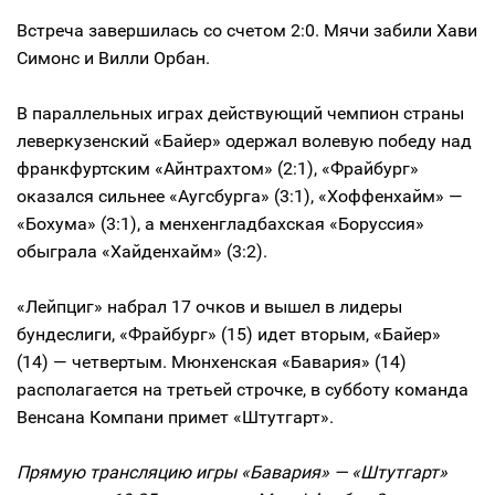
Встреча завершилась со счетом 2:0. Мячи забили Хави
Симонс и Вилли Орбан.
В параллельных играх действующий чемпион страны
леверкузенский «Байер» одержал волевую победу над
франкфуртским «Айнтрахтом» (2:1), «Фрайбург»
оказался сильнее «Аугсбурга» (3:1), «Хоффенхайм» —
«Бохума» (3:1), а менхенгладбахская «Боруссия»
обыграла «Хайденхайм» (3:2).
«Лейпциг» набрал 17 очков и вышел в лидеры
бундеслиги, «Фрайбург» (15) идет вторым, «Байер»
(14) — четвертым. Мюнхенская «Бавария» (14)
располагается на третьей строчке, в субботу команда
Венсана Компани примет «Штутгарт».
Прямую трансляцию игры «Бавария» — «Штутгарт»