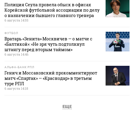
Полиция Сеула провела обыск в офисах
Корейской футбольной ассоциации по делу
о назначении бывшего главного тренера
6 августа 14:55
ФУТБОЛ
Вратарь «Зенита» Москвичев — о матче с
«Балтикой»: «Не зря чуть подтолкнул
штангу перед вторым таймом»
6 августа 14:46
АЛЬФА-БАНК РПЛ
Генич и Моссаковский прокомментируют
матч «Спартак» — «Краснодар» в третьем
туре РПЛ
6 августа 14:18
ЕЩЕ