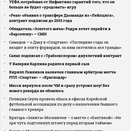
УЕФА потребовал от Инфантино гарантий того, что он
больше не будет «уродовать» игру
«Реал» объявил о трансфере Дьоманде из «Лейпцига»,
контракт подписан до 2033 года
Обладатель «Золотого мяча» Родри хочет перейти в
«Барселону» — СМИ
Самедов — о Даку в «Спартаке»: «Последние годы он
входит в элиту форвардов, за ним охотились все гранды»
Салах подписал с «Трабзонспором» двухлетний контракт
У Валерия Карпина родился первый сын
Кирилл Левников назначен главным арбитром матча
РПЛ «Спартак» — «Краснодар»
Месси вернулся после ЧМ и сразу устроил шоу! Без
нового рекорда не обошлось
Полиция Сеула провела обыск в офисах Корейской
футбольной ассоциации по делу о назначении бывшего
главного тренера
Вратарь «Зенита» Москвичев — о матче с «Балтикой»: «Не
зря чуть подтолкнул штангу перед вторым таймом»
Генич и Моссаковский прокомментируют матч