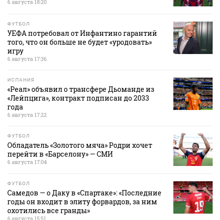
6 августа 18:20
ФУТБОЛ
УЕФА потребовал от Инфантино гарантий
того, что он больше не будет «уродовать»
игру
6 августа 17:36
ИСПАНИЯ
«Реал» объявил о трансфере Дьоманде из
«Лейпцига», контракт подписан до 2033
года
6 августа 17:22
ФУТБОЛ
Обладатель «Золотого мяча» Родри хочет
перейти в «Барселону» — СМИ
6 августа 17:04
ФУТБОЛ
Самедов — о Даку в «Спартаке»: «Последние
годы он входит в элиту форвардов, за ним
охотились все гранды»
6 августа 15:51