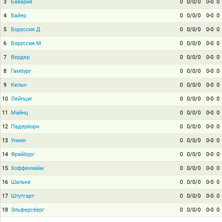
3
Бавария
0
0/0/0
0-0
0
4
Байер
0
0/0/0
0-0
0
5
Боруссия Д
0
0/0/0
0-0
0
6
Боруссия М
0
0/0/0
0-0
0
7
Вердер
0
0/0/0
0-0
0
8
Гамбург
0
0/0/0
0-0
0
9
Кельн
0
0/0/0
0-0
0
10
Лейпциг
0
0/0/0
0-0
0
11
Майнц
0
0/0/0
0-0
0
12
Падерборн
0
0/0/0
0-0
0
13
Унион
0
0/0/0
0-0
0
14
Фрайбург
0
0/0/0
0-0
0
15
Хоффенхайм
0
0/0/0
0-0
0
16
Шальке
0
0/0/0
0-0
0
17
Штутгарт
0
0/0/0
0-0
0
18
Эльферсберг
0
0/0/0
0-0
0