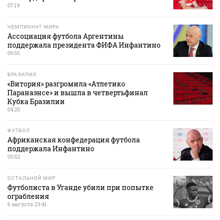
07:19
ЧЕМПИОНАТ МИРА
Ассоциация футбола Аргентины
поддержала президента ФИФА Инфантино
06:55
БРАЗИЛИЯ
«Витория» разгромила «Атлетико
Паранаэнсе» и вышла в четвертьфинал
Кубка Бразилии
04:25
ФУТБОЛ
Африканская конфедерация футбола
поддержала Инфантино
00:52
ОСТАЛЬНОЙ МИР
Футболиста в Уганде убили при попытке
ограбления
6 августа 23:41