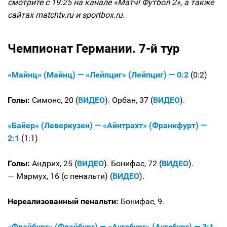
смотрите с 19:25 на канале «Матч! Футбол 2», а также
сайтах matchtv.ru и sportbox.ru.
Чемпионат Германии. 7-й тур
«Майнц» (Майнц) — «Лейпциг» (Лейпциг) — 0:2
(0:2)
Голы:
Симонс, 20 (
ВИДЕО
). Орбан, 37 (
ВИДЕО
).
«Байер» (Леверкузен) — «Айнтрахт» (Франкфурт) —
2:1
(1:1)
Голы:
Андрих, 25 (
ВИДЕО
). Бонифас, 72 (
ВИДЕО
).
— Мармух, 16 (с пенальти) (
ВИДЕО
).
Нереализованный пенальти:
Бонифас, 9.
«Фрайбург» (Фрайбург) — «Аугсбург» (Аугсбург) — 3:1