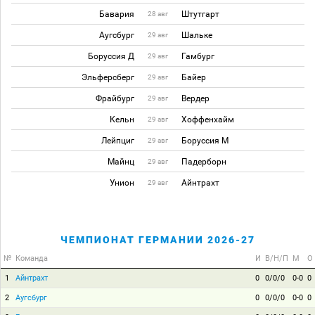
Бавария
Штутгарт
28 авг
Аугсбург
Шальке
29 авг
Боруссия Д
Гамбург
29 авг
Эльферсберг
Байер
29 авг
Фрайбург
Вердер
29 авг
Кельн
Хоффенхайм
29 авг
Лейпциг
Боруссия М
29 авг
Майнц
Падерборн
29 авг
Унион
Айнтрахт
29 авг
ЧЕМПИОНАТ ГЕРМАНИИ 2026-27
№
Команда
И
В/Н/П
М
О
1
Айнтрахт
0
0/0/0
0-0
0
2
Аугсбург
0
0/0/0
0-0
0