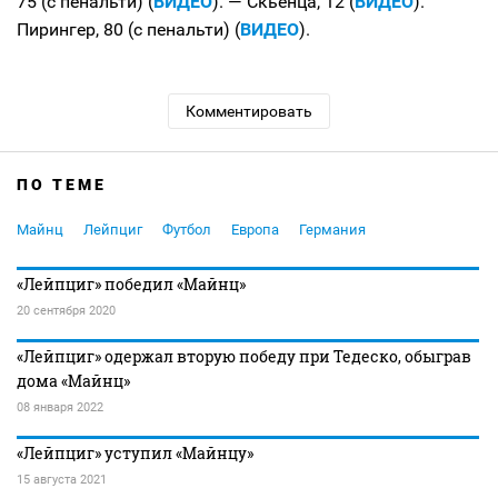
75 (с пенальти) (
ВИДЕО
). — Скьенца, 12 (
ВИДЕО
).
Пирингер, 80 (с пенальти) (
ВИДЕО
).
Комментировать
ПО ТЕМЕ
Майнц
Лейпциг
Футбол
Европа
Германия
«Лейпциг» победил «Майнц»
20 сентября 2020
«Лейпциг» одержал вторую победу при Тедеско, обыграв
дома «Майнц»
08 января 2022
«Лейпциг» уступил «Майнцу»
15 августа 2021