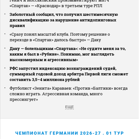
«Спартак» — «Краснодар» в третьем туре РПЛ
Заболотный сообщил, что получил шестимесячную
дисквалификацию за нарушение антидопинговых
правил
«Сразу понял масштаб клуба. Поэтому решение о
переходе в «Спартак» далось быстро» — Даку
Даку — болельщикам «Спартака»: «Не судите меня за то,
каким я был в «Рубине». Понимаю, мог выглядеть
высокомерным и агрессивным»
РФС запустил индексацию вознаграждений судей,
суммарный годовой доход арбитра Первой лиги сможет
составить 3,5–4 миллиона рублей
Футболист «Зенита» Караваев: «Против «Балтики» всегда
сложно играть. Агрессивная команда, много
прессингует»
ЕЩЕ
ЧЕМПИОНАТ ГЕРМАНИИ 2026-27 . 01 ТУР