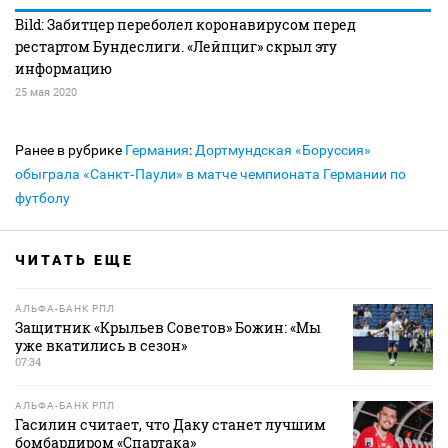
Bild: Забитцер переболел коронавирусом перед
рестартом Бундеслиги. «Лейпциг» скрыл эту
информацию
25 мая 2020
Ранее в рубрике
Германия
:
Дортмундская «Боруссия»
обыграла «Санкт‑Паули» в матче чемпионата Германии по
футболу
ЧИТАТЬ ЕЩЕ
АЛЬФА-БАНК РПЛ
Защитник «Крыльев Советов» Божин: «Мы
уже вкатились в сезон»
07:34
АЛЬФА-БАНК РПЛ
Гасилин считает, что Даку станет лучшим
бомбардиром «Спартака»