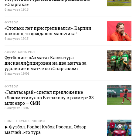
«Спартака»
6 августа 19:18
ФУТБОЛ
«Столько лет пристреливался». Карпин
наконец-то дождался мальчика!
6 августа 19:15
АЛЬФА-БАНК РПЛ
Футболист «Ахмата» Касинтура
дисквалифицирован на два матча за
удаление в матче со «Спартаком»
6 августа 19:04
ФУТБОЛ
«Галатасарай» сделал предложение
«Локомотиву» по Батракову в размере 33
млн евро — СМИ
6 августа 18:36
FONBET КУБОК РОССИИ
Футбол. Fonbet Кубок России. Обзор
матчей 1-го тура