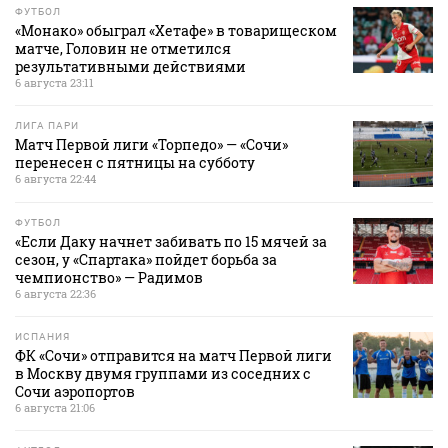
ФУТБОЛ
«Монако» обыграл «Хетафе» в товарищеском
матче, Головин не отметился
результативными действиями
6 августа 23:11
ЛИГА ПАРИ
Матч Первой лиги «Торпедо» — «Сочи»
перенесен с пятницы на субботу
6 августа 22:44
ФУТБОЛ
«Если Даку начнет забивать по 15 мячей за
сезон, у «Спартака» пойдет борьба за
чемпионство» — Радимов
6 августа 22:36
ИСПАНИЯ
ФК «Сочи» отправится на матч Первой лиги
в Москву двумя группами из соседних с
Сочи аэропортов
6 августа 21:06