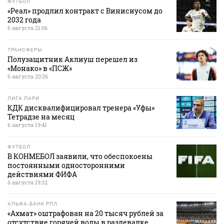
ФУТБОЛ
«Реал» продлил контракт с Винисиусом до
2032 года
6 августа 21:06
ТРАНСФЕРЫ
Полузащитник Аклиуш перешел из
«Монако» в «ПСЖ»
6 августа 20:36
ЛИГА ПАРИ
КДК дисквалифицировал тренера «Уфы»
Тетрадзе на месяц
6 августа 19:41
ФУТБОЛ
В КОНМЕБОЛ заявили, что обеспокоены
постоянными односторонними
действиями ФИФА
6 августа 19:32
АЛЬФА-БАНК РПЛ
«Ахмат» оштрафован на 20 тысяч рублей за
отсутствие горячей воды в раздевалке