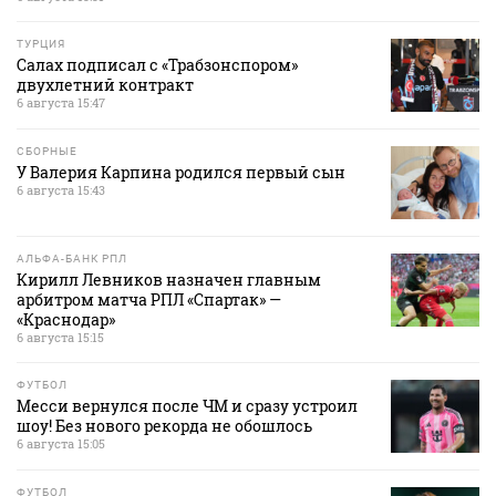
ТУРЦИЯ
Салах подписал с «Трабзонспором»
двухлетний контракт
6 августа 15:47
СБОРНЫЕ
У Валерия Карпина родился первый сын
6 августа 15:43
АЛЬФА-БАНК РПЛ
Кирилл Левников назначен главным
арбитром матча РПЛ «Спартак» —
«Краснодар»
6 августа 15:15
ФУТБОЛ
Месси вернулся после ЧМ и сразу устроил
шоу! Без нового рекорда не обошлось
6 августа 15:05
ФУТБОЛ