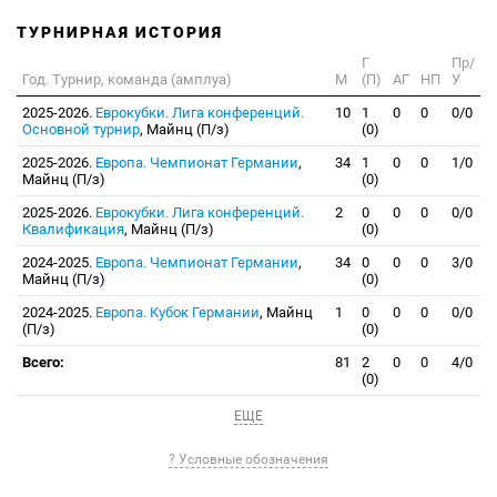
ТУРНИРНАЯ ИСТОРИЯ
Г
Пр/
Год. Турнир, команда (амплуа)
М
(П)
АГ
НП
У
2025-2026.
Еврокубки. Лига конференций.
10
1
0
0
0/0
Основной турнир
, Майнц (П/з)
(0)
2025-2026.
Европа. Чемпионат Германии
,
34
1
0
0
1/0
Майнц (П/з)
(0)
2025-2026.
Еврокубки. Лига конференций.
2
0
0
0
0/0
Квалификация
, Майнц (П/з)
(0)
2024-2025.
Европа. Чемпионат Германии
,
34
0
0
0
3/0
Майнц (П/з)
(0)
2024-2025.
Европа. Кубок Германии
, Майнц
1
0
0
0
0/0
(П/з)
(0)
Всего:
81
2
0
0
4/0
(0)
ЕЩЕ
? Условные обозначения