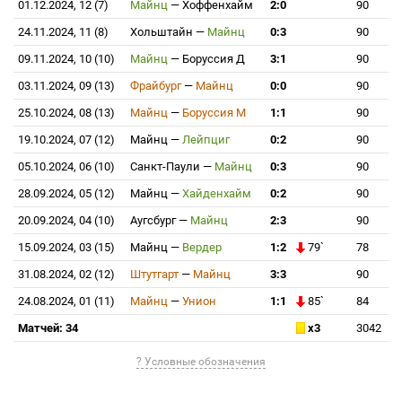
01.12.2024, 12 (7)
Майнц
—
Хоффенхайм
2:0
90
24.11.2024, 11 (8)
Хольштайн
—
Майнц
0:3
90
09.11.2024, 10 (10)
Майнц
—
Боруссия Д
3:1
90
03.11.2024, 09 (13)
Фрайбург
—
Майнц
0:0
90
25.10.2024, 08 (13)
Майнц
—
Боруссия М
1:1
90
19.10.2024, 07 (12)
Майнц
—
Лейпциг
0:2
90
05.10.2024, 06 (10)
Санкт-Паули
—
Майнц
0:3
90
28.09.2024, 05 (12)
Майнц
—
Хайденхайм
0:2
90
20.09.2024, 04 (10)
Аугсбург
—
Майнц
2:3
90
15.09.2024, 03 (15)
Майнц
—
Вердер
1:2
79`
78
31.08.2024, 02 (12)
Штутгарт
—
Майнц
3:3
90
24.08.2024, 01 (11)
Майнц
—
Унион
1:1
85`
84
Матчей: 34
x3
3042
? Условные обозначения