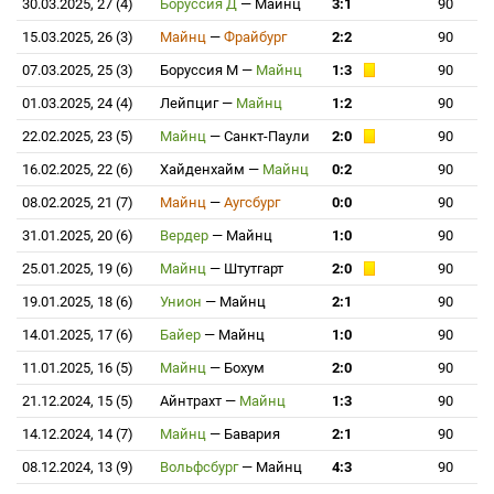
30.03.2025, 27 (4)
Боруссия Д
—
Майнц
3:1
90
15.03.2025, 26 (3)
Майнц
—
Фрайбург
2:2
90
07.03.2025, 25 (3)
Боруссия М
—
Майнц
1:3
90
01.03.2025, 24 (4)
Лейпциг
—
Майнц
1:2
90
22.02.2025, 23 (5)
Майнц
—
Санкт-Паули
2:0
90
16.02.2025, 22 (6)
Хайденхайм
—
Майнц
0:2
90
08.02.2025, 21 (7)
Майнц
—
Аугсбург
0:0
90
31.01.2025, 20 (6)
Вердер
—
Майнц
1:0
90
25.01.2025, 19 (6)
Майнц
—
Штутгарт
2:0
90
19.01.2025, 18 (6)
Унион
—
Майнц
2:1
90
14.01.2025, 17 (6)
Байер
—
Майнц
1:0
90
11.01.2025, 16 (5)
Майнц
—
Бохум
2:0
90
21.12.2024, 15 (5)
Айнтрахт
—
Майнц
1:3
90
14.12.2024, 14 (7)
Майнц
—
Бавария
2:1
90
08.12.2024, 13 (9)
Вольфсбург
—
Майнц
4:3
90