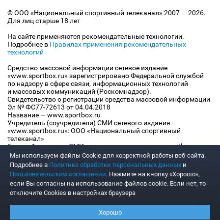
© ООО «Национальный спортивный телеканал» 2007 — 2026.
Для лиц старше 18 лет
На сайте применяются рекомендательные технологии.
Подробнее в
Правилах применения рекомендательных
технологий
Средство массовой информации сетевое издание
«www.sportbox.ru» зарегистрировано Федеральной службой
по надзору в сфере связи, информационных технологий
и массовых коммуникаций (Роскомнадзор).
Свидетельство о регистрации средства массовой информации
Эл № ФС77-72613 от 04.04.2018
Название — www.sportbox.ru
Учредитель (соучредители) СМИ сетевого издания
«www.sportbox.ru»: ООО «Национальный спортивный
телеканал»
Главный редактор СМИ сетевого издания «www.sportbox.ru»:
Конов В.А.
Мы используем файлы Сookie для корректной работы веб-сайта.
Номер телефона редакции СМИ сетевого издания
Подробнее в
Политике обработки персональных данных
и
«www.sportbox.ru»: +7 (495) 653 8419
Пользовательском соглашении
. Нажмите на кнопку «Хорошо»,
Адрес электронной почты редакции СМИ сетевого издания
если Вы согласны на использование файлов cookie. Если нет, то
«www.sportbox.ru»: editor@sportbox.ru
отключите Cookies в настройках браузера
Хорошо