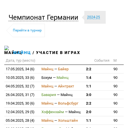
Чемпионат Германии
2024-25
Перейти в турнир
МАЙНЦ
/ УЧАСТИЕ В ИГРАХ
Дата, тур (место)
События
М
17.05.2025, 34 (6)
Майнц
—
Байер
2:2
90
10.05.2025, 33 (6)
Бохум
—
Майнц
1:4
90
04.05.2025, 32 (7)
Майнц
—
Айнтрахт
1:1
90
26.04.2025, 31 (7)
Бавария
—
Майнц
3:0
90
19.04.2025, 30 (6)
Майнц
—
Вольфсбург
2:2
90
12.04.2025, 29 (5)
Хоффенхайм
—
Майнц
2:0
90
05.04.2025, 28 (4)
Майнц
—
Хольштайн
1:1
90