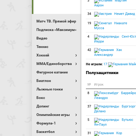
3
Мартин
Аарон
34
Немет Давид
Матч ТВ. Прямой эфир
19
Ниакате
Мусса
Подписка «Максимум»
4
Сент-Юс
Видео
Йерри
Теннис
42
Хак
Александер
Хоккей
MMA/Единоборства
Не играли:
17
Майе
Фигурное катание
Полузащитники
Биатлон
№
Игрок
Лыжные гонки
8
Баррейро
Бокс
Леандро
Допинг
37
Бургзорг
Делано
Олимпийские игры
5
Бутьюс
Формула-1
Ян-Паул
Баскетбол
31
Кор