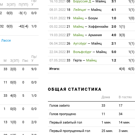
Пр/
16.10.2021
08
Боруссия Д
—
Майнц
3:1
1(1)
M
З(ЗП)
П(ПП)
У
08.01.2022
18
Лейпциг
—
Майнц
4:1
1(1)
2
0(0)
-3(-1)
0/0
15.01.2022
19
Майнц
—
Бохум
1:0
1(0)
32
0(0)
-42(-4)
1/0
05.02.2022
21
Майнц
—
Хоффенхайм
2:0
1(1)
19.03.2022
27
Майнц
—
Арминия
4:0
3(3)
 Лассе
06.04.2022
26
Аугсбург
—
Майнц
2:1
1(1)
22.04.2022
31
Вольфсбург
—
Майнц
5:0
1(1)
Пр/
07.05.2022
33
Герта
—
Майнц
1:2
1(1)
M
З(ЗП)
Пас
У
Итого:
4(4)
6(5)
33
2(0)
0
9/0
11
0(0)
0
0/0
ОБЩАЯ СТАТИСТИКА
33
4(0)
5
1/0
Дома
В гостях
Голов забито
33
17
1
0(0)
0
0/0
Голов пропущено
11
34
13
1(0)
0
2/0
Первый забитый гол
1 мин.
14 мин.
Первый пропущенный гол
25 мин.
3 мин.