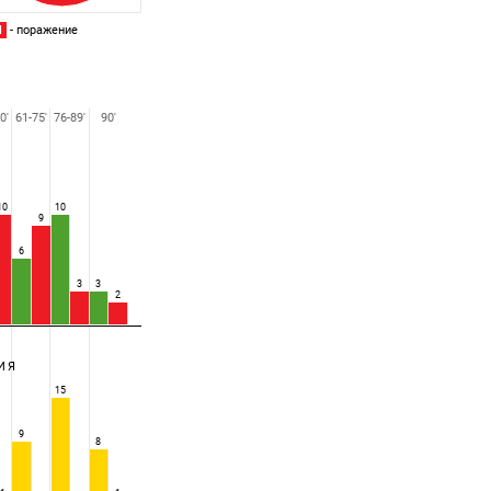
П
- поражение
0'
61-75'
76-89'
90'
10
10
9
6
3
3
2
ИЯ
15
9
8