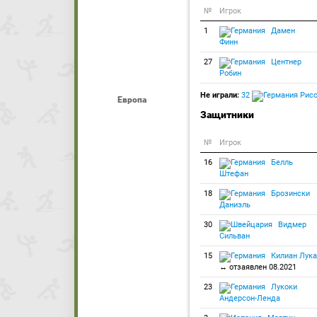
№
Игрок
1
Дамен
Финн
27
Центнер
Робин
Не играли:
32
Рисс
Европа
Защитники
№
Игрок
16
Белль
Штефан
18
Брозински
Даниэль
30
Видмер
Сильван
15
Килиан Лука
↔ отзаявлен 08.2021
23
Лукоки
Андерсон-Ленда