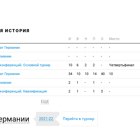
Я ИСТОРИЯ
И
В
Н
П
О
Место
ат Германии
-
-
-
-
-
-
ермании
-
-
-
-
-
-
 конференций. Основной турнир
10
6
2
2
-
Четвертьфинал
ат Германии
34
10
10
14
40
10
ермании
2
1
-
1
-
-
 конференций. Квалификация
2
1
-
1
3
-
ЕЩЕ
ермании
2021-22
Перейти в турнир