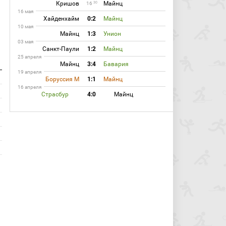
Кришов
Майнц
30
16
16 мая
Хайденхайм
0:2
Майнц
10 мая
Майнц
1:3
Унион
03 мая
Санкт-Паули
1:2
Майнц
25 апреля
Майнц
3:4
Бавария
19 апреля
Боруссия М
1:1
Майнц
16 апреля
Страсбур
4:0
Майнц