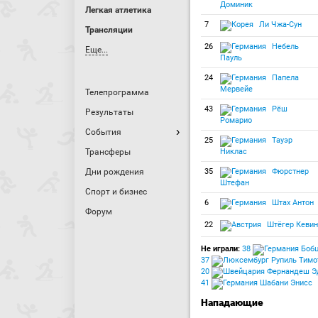
Доминик
Легкая атлетика
7
Ли Чжа-Сун
Трансляции
26
Небель
Еще...
Пауль
24
Папела
Мервейе
Телепрограмма
43
Рёш
Результаты
Ромарио
События
25
Тауэр
Трансферы
Никлас
Дни рождения
35
Фюрстнер
Штефан
Спорт и бизнес
6
Штах Антон
Форум
22
Штёгер Кевин
Не играли:
38
Бобц
37
Рупиль Тимо
20
Фернандеш Эд
41
Шабани Энисс
Нападающие