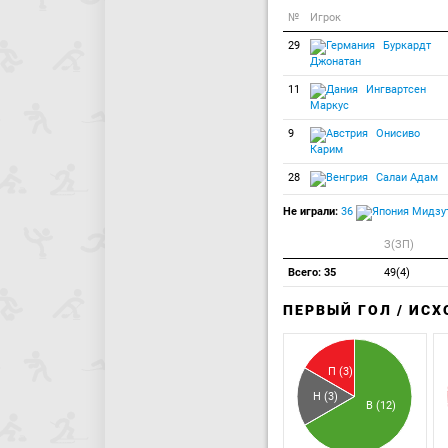
№
Игрок
29
Буркардт
Джонатан
11
Ингвартсен
Маркус
9
Онисиво
Карим
28
Салаи Адам
Не играли:
36
Мидзут
З(ЗП)
Всего: 35
49(4)
ПЕРВЫЙ ГОЛ / ИС
П (3)
Н (3)
В (12)