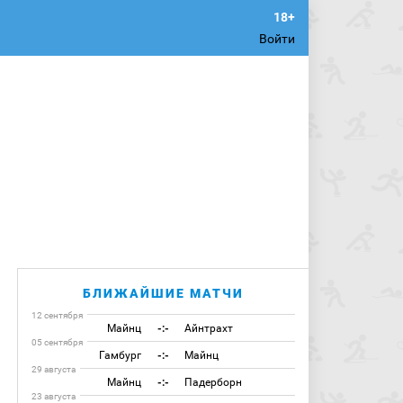
Войти
БЛИЖАЙШИЕ МАТЧИ
12 сентября
Майнц
-:-
Айнтрахт
05 сентября
Гамбург
-:-
Майнц
29 августа
Майнц
-:-
Падерборн
23 августа