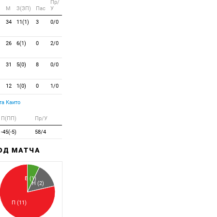
Пр/
M
З(ЗП)
Пас
У
34
11(1)
3
0/0
26
6(1)
0
2/0
31
5(0)
8
0/0
12
1(0)
0
1/0
а Каито
П(ПП)
Пр/У
-45(-5)
58/4
ХОД МАТЧА
Забитый
Пропущенный
В (1)
Н (2)
П (11)