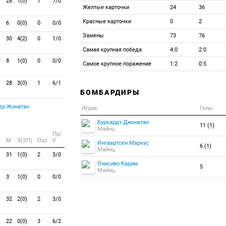
28
1(0)
1
7/0
Желтые карточки
24
36
Красные карточки
0
2
6
0(0)
0
0/0
Замены
73
76
30
4(2)
0
1/0
Самая крупная победа
4:0
2:0
т
8
1(0)
0
0/0
Самое крупное поражение
1:2
0:5
28
3(0)
1
6/1
БОМБАРДИРЫ
р Жонатан
Игрок
Голы
Буркардт Джонатан
11 (1)
Майнц
Пр/
M
З(ЗП)
Пас
У
Ингвартсен Маркус
6 (1)
Майнц
31
1(0)
2
3/0
Онисиво Карим
5
Майнц
3
1(0)
0
0/0
32
2(0)
2
3/0
22
0(0)
3
6/2