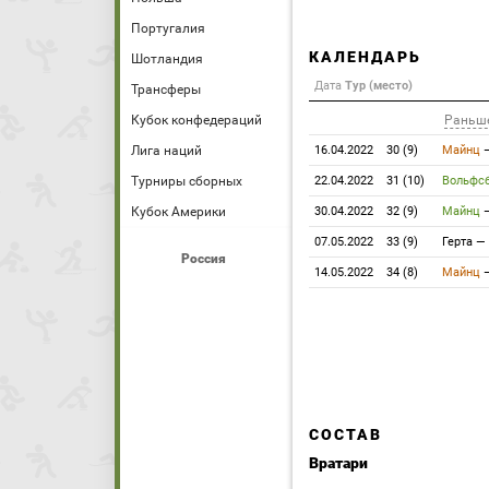
Португалия
КАЛЕНДАРЬ
Шотландия
Дата
Тур (место)
Трансферы
Кубок конфедераций
Раньш
Лига наций
16.04.2022
30 (9)
Майнц
Турниры сборных
22.04.2022
31 (10)
Вольфсб
Кубок Америки
30.04.2022
32 (9)
Майнц
07.05.2022
33 (9)
Герта
—
Россия
14.05.2022
34 (8)
Майнц
СОСТАВ
Вратари