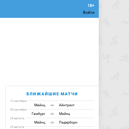
Войти
БЛИЖАЙШИЕ МАТЧИ
12 сентября
Майнц
-:-
Айнтрахт
05 сентября
Гамбург
-:-
Майнц
29 августа
Майнц
-:-
Падерборн
23 августа