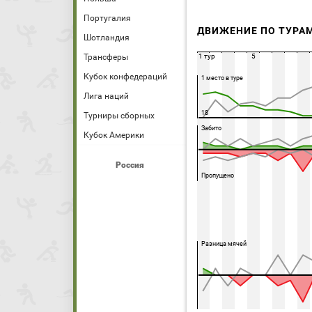
Португалия
ДВИЖЕНИЕ ПО ТУРА
Шотландия
Трансферы
1 тур
5
Кубок конфедераций
1 место в туре
Лига наций
18
Турниры сборных
Забито
Кубок Америки
Россия
Пропущено
Разница мячей