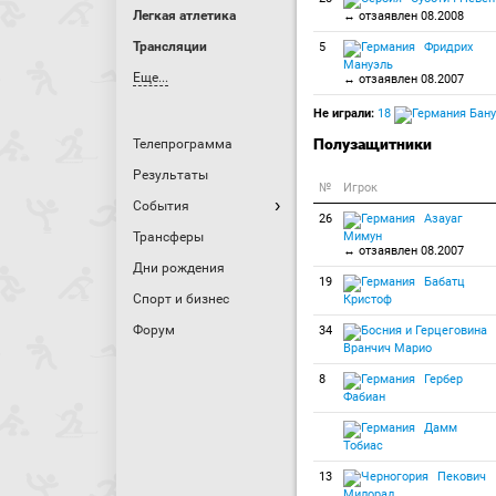
Легкая атлетика
↔ отзаявлен 08.2008
Трансляции
5
Фридрих
Мануэль
Еще...
↔ отзаявлен 08.2007
Не играли:
18
Бану
Полузащитники
Телепрограмма
Результаты
№
Игрок
События
26
Азауаг
Трансферы
Мимун
↔ отзаявлен 08.2007
Дни рождения
19
Бабатц
Спорт и бизнес
Кристоф
Форум
34
Вранчич Марио
8
Гербер
Фабиан
Дамм
Тобиас
13
Пекович
Милорад