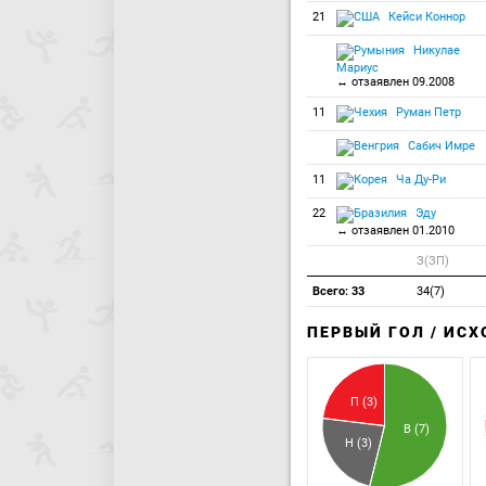
21
Кейси Коннор
Никулае
Мариус
↔ отзаявлен 09.2008
11
Руман Петр
Сабич Имре
11
Ча Ду-Ри
22
Эду
↔ отзаявлен 01.2010
З(ЗП)
Всего: 33
34(7)
ПЕРВЫЙ ГОЛ / ИС
П (3)
В (7)
Н (3)