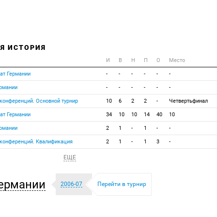
Я ИСТОРИЯ
И
В
Н
П
О
Место
ат Германии
-
-
-
-
-
-
ермании
-
-
-
-
-
-
 конференций. Основной турнир
10
6
2
2
-
Четвертьфинал
ат Германии
34
10
10
14
40
10
ермании
2
1
-
1
-
-
 конференций. Квалификация
2
1
-
1
3
-
ЕЩЕ
ермании
2006-07
Перейти в турнир