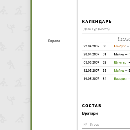
КАЛЕНДАРЬ
Дата
Тур (место)
Раньш
Европа
22.04.2007
30
Гамбург
28.04.2007
31
Майнц
—
05.05.2007
32
Штутгарт
12.05.2007
33
Майнц
—
19.05.2007
34
Бавария
СОСТАВ
Вратари
№
Игрок