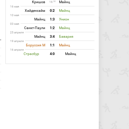
Кришов
Майнц
30
16
16 мая
Хайденхайм
0:2
Майнц
10 мая
Майнц
1:3
Унион
03 мая
Санкт-Паули
1:2
Майнц
25 апреля
Майнц
3:4
Бавария
19 апреля
Боруссия М
1:1
Майнц
16 апреля
Страсбур
4:0
Майнц