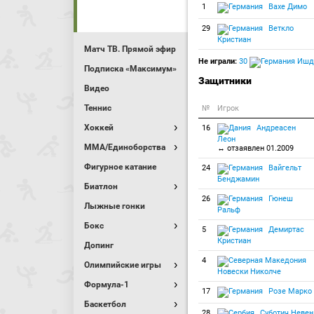
1
Вахе Димо
29
Веткло
Кристиан
Матч ТВ. Прямой эфир
Не играли:
30
Ишдо
Подписка «Максимум»
Защитники
Видео
Теннис
№
Игрок
Хоккей
16
Андреасен
Леон
MMA/Единоборства
↔ отзаявлен 01.2009
Фигурное катание
24
Вайгельт
Бенджамин
Биатлон
26
Гюнеш
Лыжные гонки
Ральф
Бокс
5
Демиртас
Кристиан
Допинг
4
Олимпийские игры
Новески Николче
Формула-1
17
Розе Марко
Баскетбол
28
Суботич Невен