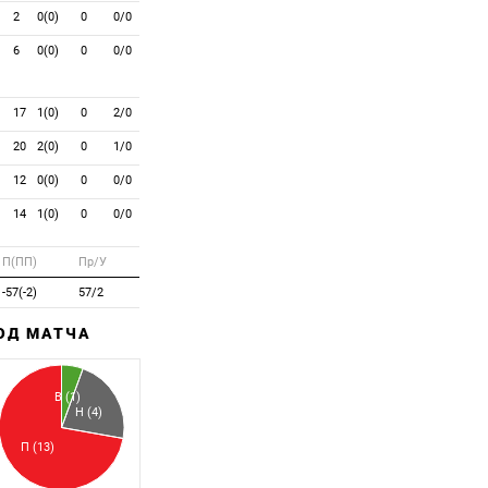
2
0(0)
0
0/0
6
0(0)
0
0/0
17
1(0)
0
2/0
20
2(0)
0
1/0
12
0(0)
0
0/0
14
1(0)
0
0/0
П(ПП)
Пр/У
-57(-2)
57/2
ХОД МАТЧА
Забитый
Пропущенный
В (1)
Н (4)
П (13)