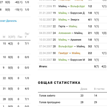
27
0(0)
-42(-1)
1/0
07.11.2006
11
Майнц
—
Вольфсбург
1:2
1(1)
8
0(0)
-15(-1)
1/0
31.01.2007
19
Майнц
—
Боруссия Д
1:0
1(1)
10.02.2007
21
Майнц
—
Энерги
4:1
1(1)
нат Даниэль
17.02.2007
22
Герта
—
Майнц
1:2
1(1)
04.03.2007
24
Алемания
—
Майнц
2:1
1(0)
1(0)
Пр/
M
З(ЗП)
Пас
У
10.03.2007
25
Майнц
—
Арминия
1:0
1(1)
15
4(2)
0
7/1
07.04.2007
28
Вольфсбург
—
Майнц
3:2
1(1)
22.04.2007
30
Гамбург
—
Майнц
2:2
1(1)
10
0(0)
0
0/0
12.05.2007
33
Майнц
—
Боруссия М
3:0
1(1)
Итого:
8(7)
4(2)
9
0(0)
0
0/0
22
0(0)
0
1/0
ОБЩАЯ СТАТИСТИКА
31
0(0)
0
4/0
Дома
В гостях
Голов забито
20
14
28
2(0)
0
7/1
Голов пропущено
28
29
1
0(0)
0
0/0