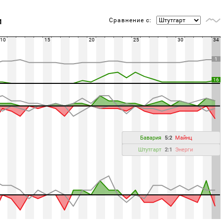
Сравнение с:
М
10
15
20
25
30
34
1
16
Бавария
5:2
Майнц
Штутгарт
2:1
Энерги