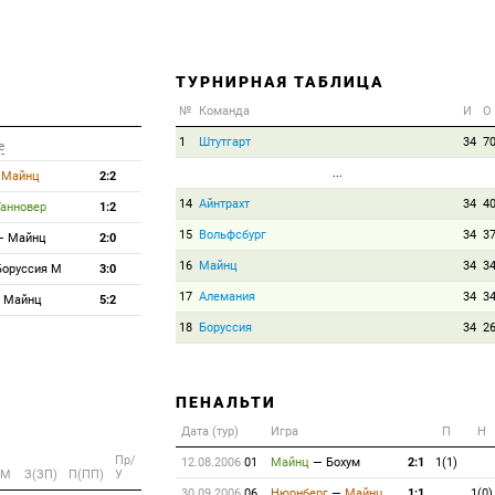
ТУРНИРНАЯ ТАБЛИЦА
№
Команда
И
О
1
Штутгарт
34
7
е
...
—
Майнц
2:2
14
Айнтрахт
34
4
Ганновер
1:2
15
Вольфсбург
34
3
—
Майнц
2:0
16
Майнц
34
3
Боруссия М
3:0
17
Алемания
34
3
—
Майнц
5:2
18
Боруссия
34
2
ПЕНАЛЬТИ
Дата (тур)
Игра
П
Н
Пр/
12.08.2006
01
Майнц
—
Бохум
2:1
1(1)
M
З(ЗП)
П(ПП)
У
30.09.2006
06
Нюрнберг
—
Майнц
1:1
1(0)