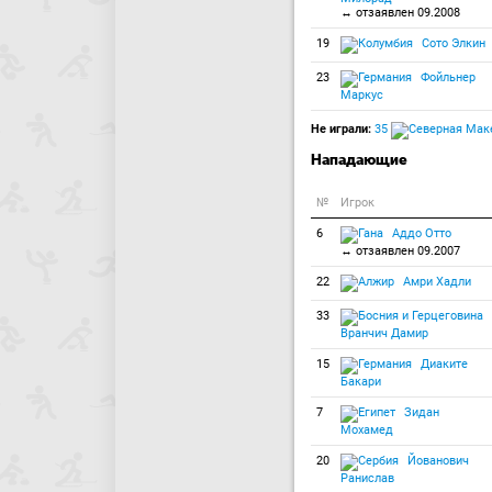
↔ отзаявлен 09.2008
19
Сото Элкин
23
Фойльнер
Маркус
Не играли:
35
Нападающие
№
Игрок
6
Аддо Отто
↔ отзаявлен 09.2007
22
Амри Хадли
33
Вранчич Дамир
15
Диаките
Бакари
7
Зидан
Мохамед
20
Йованович
Ранислав