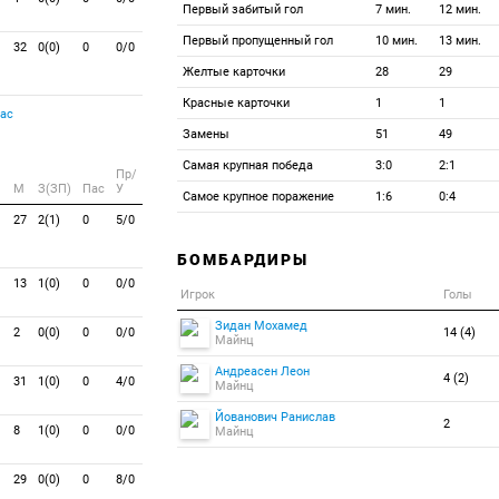
Первый забитый гол
7 мин.
12 мин.
Первый пропущенный гол
10 мин.
13 мин.
32
0(0)
0
0/0
Желтые карточки
28
29
Красные карточки
1
1
ас
Замены
51
49
Самая крупная победа
3:0
2:1
Пр/
M
З(ЗП)
Пас
У
Самое крупное поражение
1:6
0:4
27
2(1)
0
5/0
БОМБАРДИРЫ
13
1(0)
0
0/0
Игрок
Голы
Зидан Мохамед
2
0(0)
0
0/0
14 (4)
Майнц
Андреасен Леон
4 (2)
31
1(0)
0
4/0
Майнц
Йованович Ранислав
2
8
1(0)
0
0/0
Майнц
29
0(0)
0
8/0