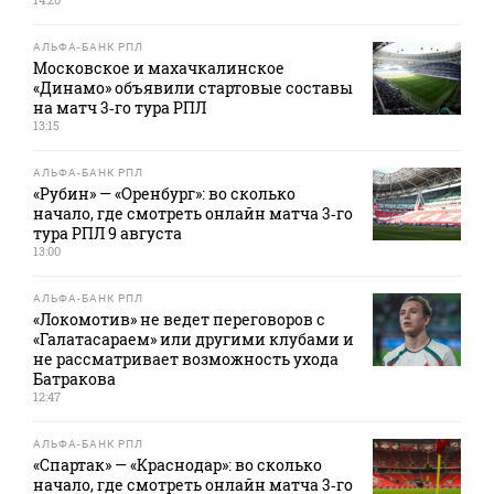
АЛЬФА-БАНК РПЛ
Московское и махачкалинское
«Динамо» объявили стартовые составы
на матч 3‑го тура РПЛ
13:15
АЛЬФА-БАНК РПЛ
«Рубин» — «Оренбург»: во сколько
начало, где смотреть онлайн матча 3‑го
тура РПЛ 9 августа
13:00
АЛЬФА-БАНК РПЛ
«Локомотив» не ведет переговоров с
«Галатасараем» или другими клубами и
не рассматривает возможность ухода
Батракова
12:47
АЛЬФА-БАНК РПЛ
«Спартак» — «Краснодар»: во сколько
начало, где смотреть онлайн матча 3‑го