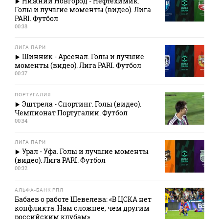
Нижний Новгород - Нефтехимик.
Голы и лучшие моменты (видео). Лига
PARI. Футбол
00:38
ЛИГА ПАРИ
Шинник - Арсенал. Голы и лучшие
моменты (видео). Лига PARI. Футбол
00:37
ПОРТУГАЛИЯ
Эштрела - Спортинг. Голы (видео).
Чемпионат Португалии. Футбол
00:34
ЛИГА ПАРИ
Урал - Уфа. Голы и лучшие моменты
(видео). Лига PARI. Футбол
00:32
АЛЬФА-БАНК РПЛ
Бабаев о работе Шевелева: «В ЦСКА нет
конфликта. Нам сложнее, чем другим
российским клубам»