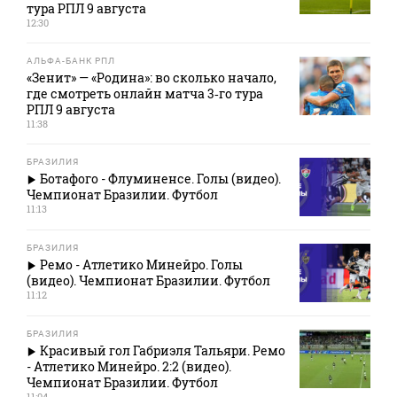
тура РПЛ 9 августа
12:30
АЛЬФА-БАНК РПЛ
«Зенит» — «Родина»: во сколько начало,
где смотреть онлайн матча 3‑го тура
РПЛ 9 августа
11:38
БРАЗИЛИЯ
Ботафого - Флуминенсе. Голы (видео).
Чемпионат Бразилии. Футбол
11:13
БРАЗИЛИЯ
Ремо - Атлетико Минейро. Голы
(видео). Чемпионат Бразилии. Футбол
11:12
БРАЗИЛИЯ
Красивый гол Габриэля Тальяри. Ремо
- Атлетико Минейро. 2:2 (видео).
Чемпионат Бразилии. Футбол
11:04