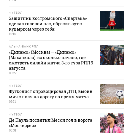
ФУТБОЛ
Защитник костромского «Спартака»
сделал голевой пас, вбросив аут с
кувырком через себя
10:16
АЛЬФА-БАНК РПЛ
«Динамо» (Москва) — «Динамо»
(Махачкала): во сколько начало, где
смотреть онлайн матча 3‑го тура РПЛ 9
августа
09:27
ФУТБОЛ
Футболист спровоцировал ДТП, выбив
мяч с поля на дорогу во время матча
09:11
ФУТБОЛ
Де Пауль посвятил Месси гол в ворота
«Монтеррея»
05:31