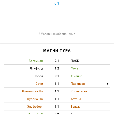
0:1
? Условные обозначения
МАТЧИ ТУРА
Богемиан
2:1
ПАОК
Линфилд
1:2
Фола
Тобол
0:1
Жилина
Сочи
1:1
Партизан
T
Локомотив Пл
1:1
Копенгаген
Куопио ПС
1:1
Астана
Эльфсборг
1:1
Вележ