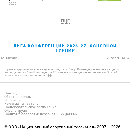
00:30
ЕЩЕ
ЛИГА КОНФЕРЕНЦИЙ 2026-27. ОСНОВНОЙ
ТУРНИР
№
Команда
И
В/Н/П
М
О
В рамках группового этапа клубы проведут по 6 игр. Команды, занявшие в сводной
таблице места с 1 по 8, попадают в 1/8 финала, команды, занявшие места с 9 по 24,
играют стыковые матчи плей-офф.
Помощь
Обратная связь
О портале
Реклама на портале
Пользовательское соглашение
Охрана труда
Политика обработки персональных данных
© ООО «Национальный спортивный телеканал» 2007 — 2026.