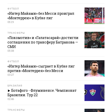
ФУТБОЛ
«Интер Майами» без Месси проиграл
«Монтеррею» в Кубке лиг
05:19
ТРАНСФЕРЫ
«Локомотив» и «Галатасарай» достигли
соглашения по трансферу Батракова —
СМИ
05:08
ФУТБОЛ
«Интер Майами» сыграет в Кубке лиг
против «Монтеррея» без Месси
03:27
БРАЗИЛИЯ
Ботафого - Флуминенсе. Чемпионат
Бразилии. Тур 22
02:46
ТРАНСФЕРЫ