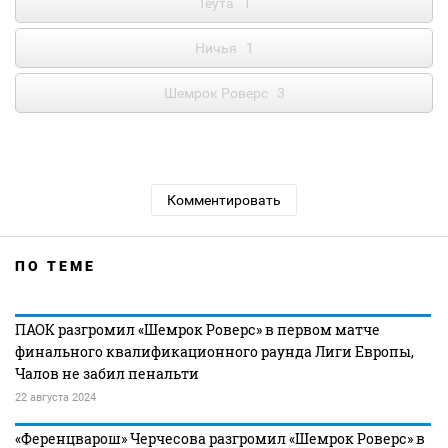
Теута
1
Ничья
1
Шемрок Роверс
3
Комментировать
ПО ТЕМЕ
ПАОК разгромил «Шемрок Роверс» в первом матче
финального квалификационного раунда Лиги Европы,
Чалов не забил пенальти
22 августа 2024
«Ференцварош» Черчесова разгромил «Шемрок Роверс» в