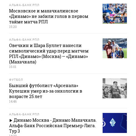
АЛЬФА-БАНК РПЛ
Московское и махачкалинское
«Динамо» не забили голов в первом
тайме матча РПЛ
15:20
АЛЬФА-БАНК РПЛ
Овечкин и Шара Буллет нанесли
символический удар перед матчем
РПЛ «Динамо» (Москва) — «Динамо»
(Махачкала)
15:01
ФУТБОЛ
Бывший футболист «Арсенала»
Кулешин умер из‑за онкологии в
возрасте 25 лет
14:46
АЛЬФА-БАНК РПЛ
Динамо Москва - Динамо Махачкала.
Альфа-Банк Российская Премьер-Лига.
Тур 3
14:20