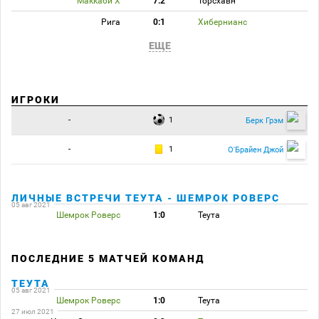
Маккаби Х
7:2
Торсхавн
Рига
0:1
Хибернианс
ЕЩЕ
ИГРОКИ
-
1
Берк Грэм
-
1
О'Брайен Джой
ЛИЧНЫЕ ВСТРЕЧИ ТЕУТА - ШЕМРОК РОВЕРС
05 авг 2021
Шемрок Роверс
1:0
Теута
ПОСЛЕДНИЕ 5 МАТЧЕЙ КОМАНД
ТЕУТА
05 авг 2021
Шемрок Роверс
1:0
Теута
27 июл 2021