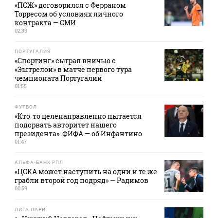
«ПСЖ» договорился с Ферраном
Торресом об условиях личного
контракта — СМИ
02:39
ПОРТУГАЛИЯ
«Спортинг» сыграл вничью с
«Эштрелой» в матче первого тура
чемпионата Португалии
01:55
ФУТБОЛ
«Кто‑то целенаправленно пытается
подорвать авторитет нашего
президента». ФИФА — об Инфантино
01:47
АЛЬФА-БАНК РПЛ
«ЦСКА может наступить на одни и те же
грабли второй год подряд» — Радимов
00:59
ЛИГА ПАРИ