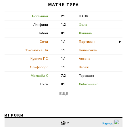
МАТЧИ ТУРА
Богемиан
2:1
ПАОК
Линфилд
1:2
Фола
Тобол
0:1
Жилина
Сочи
1:1
Партизан
T
Локомотив Пл
1:1
Копенгаген
Куопио ПС
1:1
Астана
Эльфсборг
1:1
Вележ
Маккаби Х
7:2
Торсхавн
Рига
0:1
Хибернианс
ЕЩЕ
ИГРОКИ
-
2
Карлос