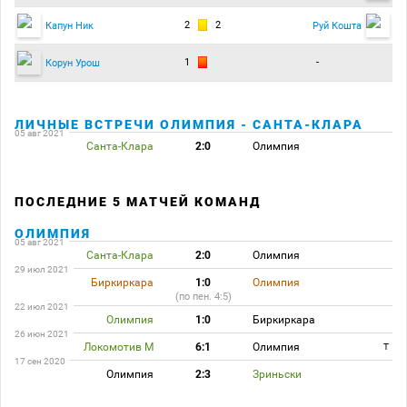
2
2
Капун Ник
Руй Кошта
1
-
Корун Урош
ЛИЧНЫЕ ВСТРЕЧИ ОЛИМПИЯ - САНТА-КЛАРА
05 авг 2021
Санта-Клара
2:0
Олимпия
ПОСЛЕДНИЕ 5 МАТЧЕЙ КОМАНД
ОЛИМПИЯ
05 авг 2021
Санта-Клара
2:0
Олимпия
29 июл 2021
Биркиркара
1:0
Олимпия
(по пен. 4:5)
22 июл 2021
Олимпия
1:0
Биркиркара
26 июн 2021
Локомотив М
6:1
Олимпия
T
17 сен 2020
Олимпия
2:3
Зриньски