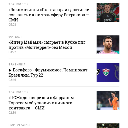
ТРАНСФЕРЫ
«Локомотив» и «Галатасарай» достигли
соглашения по трансферу Батракова —
СМИ
05:08
ФУТБОЛ
«Интер Майами» сыграет в Кубке лиг
против «Монтеррея» без Месси
03:27
БРАЗИЛИЯ
Ботафого - Флуминенсе. Чемпионат
Бразилии. Тур 22
02:46
ТРАНСФЕРЫ
«ПСЖ» договорился с Ферраном
Торресом об условиях личного
контракта — СМИ
02:39
ПОРТУГАЛИЯ