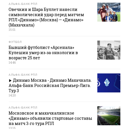
АЛЬФА-БАНК РПЛ
Овечкин и Шара Буллет нанесли
символический удар перед матчем
РПЛ «Динамо» (Москва) — «Динамо»
(Махачкала)
15:01
ФУТБОЛ
Бывший футболист «Арсенала»
Кулешин умер из‑за онкологии в
возрасте 25 лет
14:46
АЛЬФА-БАНК РПЛ
Динамо Москва - Динамо Махачкала.
Альфа-Банк Российская Премьер-Лига.
Тур 3
14:20
АЛЬФА-БАНК РПЛ
Московское и махачкалинское
«Динамо» объявили стартовые составы
на матч 3‑го тура РПЛ
13:15