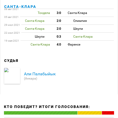
САНТА-КЛАРА
08 авг 2021
Тондела
3:0
Санта-Клара
05 авг 2021
Санта-Клара
2:0
Олимпия
29 июл 2021
Санта-Клара
2:0
Шкупи
22 июл 2021
Шкупи
0:3
Санта-Клара
19 мая 2021
Санта-Клара
4:0
Фаренсе
СУДЬЯ
Али Палабыйык
(Анкара)
КТО ПОБЕДИТ? ИТОГИ ГОЛОСОВАНИЯ: