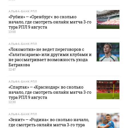
АЛЬФА-БАНК РПЛ
«Рубин» — «Оренбург»: во сколько
начало, где смотреть онлайн матча 3‑го
тура РПЛ 9 августа
13:00
АЛЬФА-БАНК РПЛ
«Локомотив» не ведет переговоров с
«Галатасараем» или другими клубами и
не рассматривает возможность ухода
Батракова
12:47
АЛЬФА-БАНК РПЛ
«Спартак» — «Краснодар»: во сколько
начало, где смотреть онлайн матча 3‑го
тура РПЛ 9 августа
12:30
АЛЬФА-БАНК РПЛ
«Зенит» — «Родина»: во сколько начало,
где смотреть онлайн матча 3‑го тура