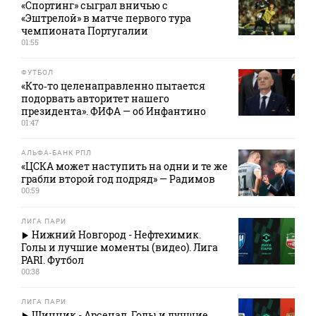
«Спортинг» сыграл вничью с
«Эштрелой» в матче первого тура
чемпионата Португалии
01:55
ФУТБОЛ
«Кто‑то целенаправленно пытается
подорвать авторитет нашего
президента». ФИФА — об Инфантино
01:47
АЛЬФА-БАНК РПЛ
«ЦСКА может наступить на одни и те же
грабли второй год подряд» — Радимов
00:59
ЛИГА ПАРИ
Нижний Новгород - Нефтехимик.
Голы и лучшие моменты (видео). Лига
PARI. Футбол
00:38
ЛИГА ПАРИ
Шинник - Арсенал. Голы и лучшие