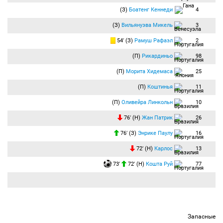
(З)
Боатенг Кеннеди
4
(З)
Вильянуэва Микель
3
54′ (З)
Рамуш Рафаэл
2
(П)
Рикардиньо
98
(П)
Морита Хидемаса
25
(П)
Коштинья
11
(П)
Оливейра Линкольн
10
76′ (Н)
Жан Патрик
26
76′ (З)
Энрике Паулу
16
72′ (Н)
Карлос
13
73′
72′ (Н)
Кошта Руй
77
Запасные