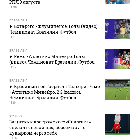
РПЛ 9 августа
11:38
БРАЗИЛИЯ
Ботафого - Флуминенсе. Голы (видео).
Чемпионат Бразилии. Футбол
11:13
БРАЗИЛИЯ
Ремо - Атлетико Минейро. Голы
(видео). Чемпионат Бразилии. Футбол
11:12
БРАЗИЛИЯ
Красивый гол Габриэля Тальяри. Ремо
- Атлетико Минейро. 2:2 (видео).
Чемпионат Бразилии. Футбол
11:04
ФУТБОЛ
Защитник костромского «Спартака»
сделал голевой пас, вбросив аут с
кувырком через себя
10:16