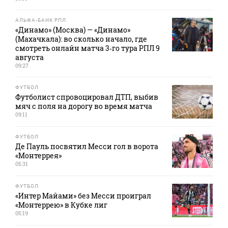
АЛЬФА-БАНК РПЛ
«Динамо» (Москва) — «Динамо»
(Махачкала): во сколько начало, где
смотреть онлайн матча 3‑го тура РПЛ 9
августа
09:27
ФУТБОЛ
Футболист спровоцировал ДТП, выбив
мяч с поля на дорогу во время матча
09:11
ФУТБОЛ
Де Пауль посвятил Месси гол в ворота
«Монтеррея»
05:31
ФУТБОЛ
«Интер Майами» без Месси проиграл
«Монтеррею» в Кубке лиг
05:19