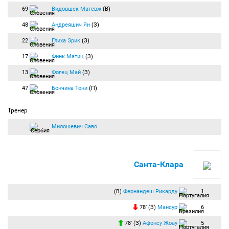
69
Видовшек Матевж
(В)
48
Андреяшич Ян
(З)
22
Глиха Эрик
(З)
17
Финк Матиц
(З)
13
Фогец Май
(З)
47
Бончина Тони
(П)
Тренер
Милошевич Саво
Санта-Клара
(В)
Фернандеш Рикарду
1
78′ (З)
Мансур
6
78′ (З)
Афонсу Жоау
5