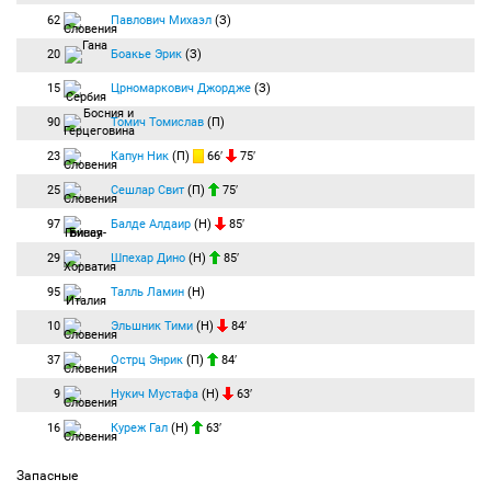
62
Павлович Михаэл
(З)
20
Боакье Эрик
(З)
15
Црномаркович Джордже
(З)
90
Томич Томислав
(П)
23
Капун Ник
(П)
66′
75′
25
Сешлар Свит
(П)
75′
97
Балде Алдаир
(Н)
85′
29
Шпехар Дино
(Н)
85′
95
Талль Ламин
(Н)
10
Эльшник Тими
(Н)
84′
37
Острц Энрик
(П)
84′
9
Нукич Мустафа
(Н)
63′
16
Куреж Гал
(Н)
63′
Запасные