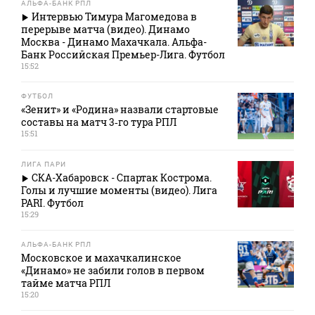
АЛЬФА-БАНК РПЛ
Интервью Тимура Магомедова в
перерыве матча (видео). Динамо
Москва - Динамо Махачкала. Альфа-
Банк Российская Премьер-Лига. Футбол
15:52
ФУТБОЛ
«Зенит» и «Родина» назвали стартовые
составы на матч 3‑го тура РПЛ
15:51
ЛИГА ПАРИ
СКА-Хабаровск - Спартак Кострома.
Голы и лучшие моменты (видео). Лига
PARI. Футбол
15:29
АЛЬФА-БАНК РПЛ
Московское и махачкалинское
«Динамо» не забили голов в первом
тайме матча РПЛ
15:20