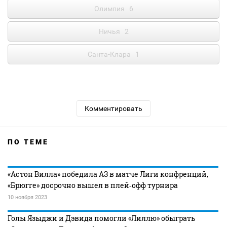
Олимпия
6
Ничья
2
Санта-Клара
1
Комментировать
ПО ТЕМЕ
«Астон Вилла» победила АЗ в матче Лиги конфренций,
«Брюгге» досрочно вышел в плей‑офф турнира
10 ноября 2023
Голы Языджи и Дэвида помогли «Лиллю» обыграть