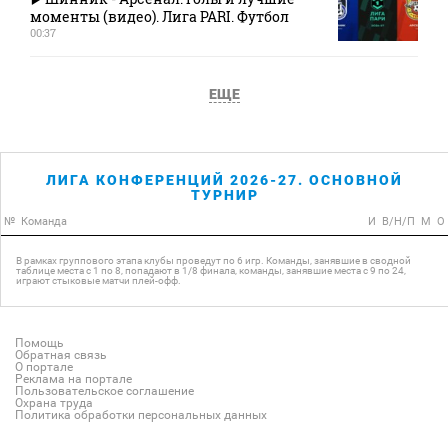
моменты (видео). Лига PARI. Футбол
00:37
ЕЩЕ
ЛИГА КОНФЕРЕНЦИЙ 2026-27. ОСНОВНОЙ
ТУРНИР
№
Команда
И
В/Н/П
М
О
В рамках группового этапа клубы проведут по 6 игр. Команды, занявшие в сводной
таблице места с 1 по 8, попадают в 1/8 финала, команды, занявшие места с 9 по 24,
играют стыковые матчи плей-офф.
Помощь
Обратная связь
О портале
Реклама на портале
Пользовательское соглашение
Охрана труда
Политика обработки персональных данных