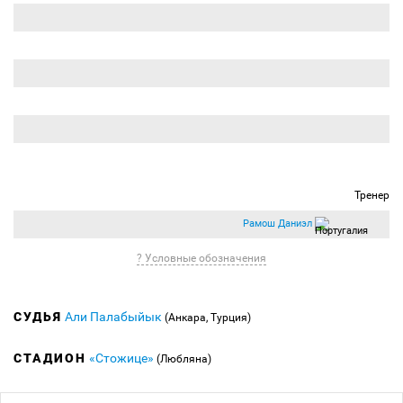
Тренер
Рамош Даниэл
? Условные обозначения
СУДЬЯ
Али Палабыйык
(Анкара, Турция)
СТАДИОН
«Стожице»
(Любляна)