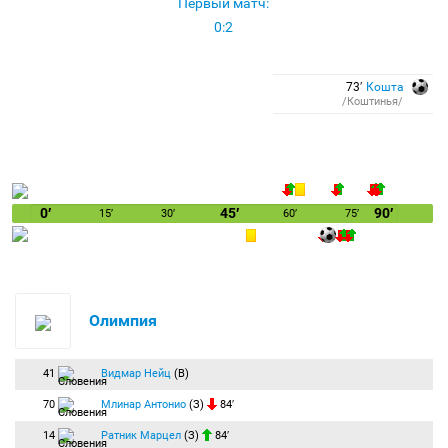
Первый матч:
0:2
73′
Кошта
/Коштинья/
0′
45′
90′
15′
30′
60′
75′
Олимпия
41
Видмар Нейц
(В)
70
Млинар Антонио
(З)
84′
14
Ратник Марцел
(З)
84′