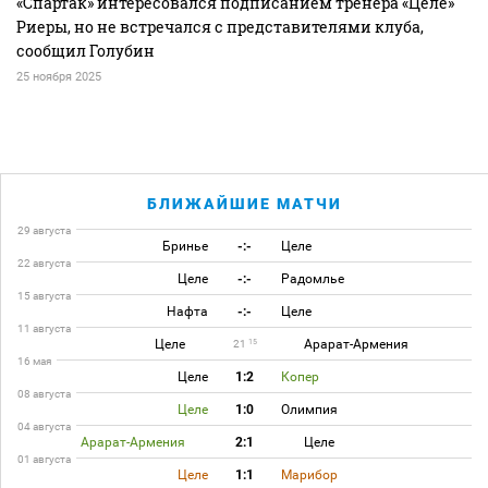
«Спартак» интересовался подписанием тренера «Целе»
Риеры, но не встречался с представителями клуба,
сообщил Голубин
25 ноября 2025
БЛИЖАЙШИЕ МАТЧИ
29 августа
Бринье
-:-
Целе
22 августа
Целе
-:-
Радомлье
15 августа
Нафта
-:-
Целе
11 августа
Целе
Арарат-Армения
15
21
16 мая
Целе
1:2
Копер
08 августа
Целе
1:0
Олимпия
04 августа
Арарат-Армения
2:1
Целе
01 августа
Целе
1:1
Марибор