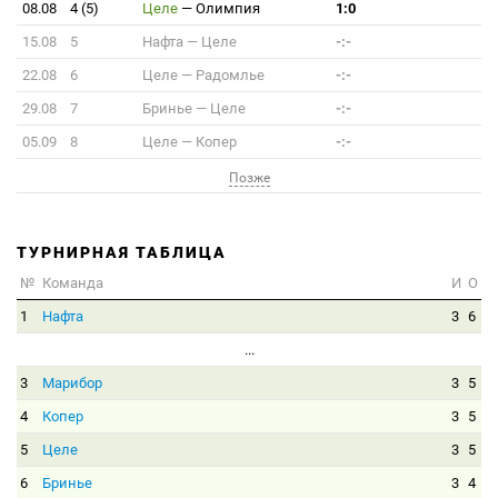
08.08
4 (5)
Целе
—
Олимпия
1:0
15.08
5
Нафта
—
Целе
-:-
22.08
6
Целе
—
Радомлье
-:-
29.08
7
Бринье
—
Целе
-:-
05.09
8
Целе
—
Копер
-:-
Позже
ТУРНИРНАЯ ТАБЛИЦА
№
Команда
И
О
1
Нафта
3
6
...
3
Марибор
3
5
4
Копер
3
5
5
Целе
3
5
6
Бринье
3
4