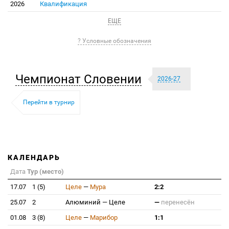
2026
Квалификация
ЕЩЕ
? Условные обозначения
Чемпионат Словении
2026-27
Перейти в турнир
КАЛЕНДАРЬ
Дата
Тур (место)
17.07
1 (5)
Целе
—
Мура
2:2
25.07
2
Алюминий
—
Целе
—
перенесён
01.08
3 (8)
Целе
—
Марибор
1:1