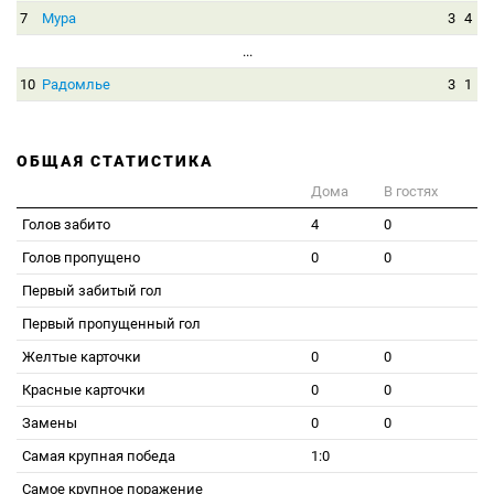
7
Мура
3
4
...
10
Радомлье
3
1
ОБЩАЯ СТАТИСТИКА
Дома
В гостях
Голов забито
4
0
Голов пропущено
0
0
Первый забитый гол
Первый пропущенный гол
Желтые карточки
0
0
Красные карточки
0
0
Замены
0
0
Самая крупная победа
1:0
Самое крупное поражение