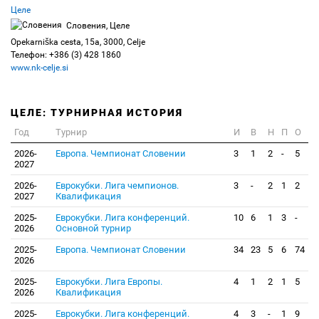
Целе
Словения, Целе
Opekarniška cesta, 15a, 3000, Celje
Телефон: +386 (3) 428 1860
www.nk-celje.si
ЦЕЛЕ: ТУРНИРНАЯ ИСТОРИЯ
Год
Турнир
И
В
Н
П
О
2026-
Европа. Чемпионат Словении
3
1
2
-
5
2027
2026-
Еврокубки. Лига чемпионов.
3
-
2
1
2
2027
Квалификация
2025-
Еврокубки. Лига конференций.
10
6
1
3
-
2026
Основной турнир
2025-
Европа. Чемпионат Словении
34
23
5
6
74
2026
2025-
Еврокубки. Лига Европы.
4
1
2
1
5
2026
Квалификация
2025-
Еврокубки. Лига конференций.
4
3
-
1
9