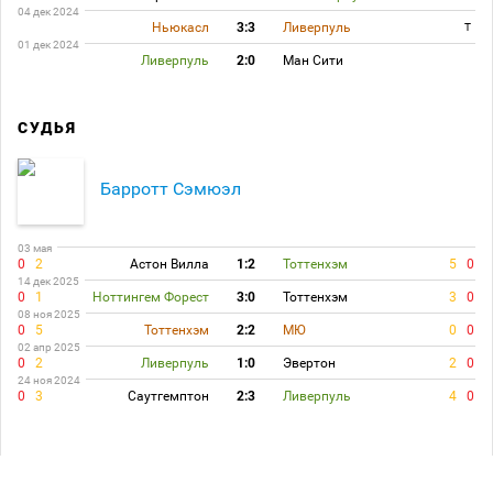
04 дек 2024
Ньюкасл
3:3
Ливерпуль
T
01 дек 2024
Ливерпуль
2:0
Ман Сити
СУДЬЯ
Барротт Сэмюэл
03 мая
0
2
Астон Вилла
1:2
Тоттенхэм
5
0
14 дек 2025
0
1
Ноттингем Форест
3:0
Тоттенхэм
3
0
08 ноя 2025
0
5
Тоттенхэм
2:2
МЮ
0
0
02 апр 2025
0
2
Ливерпуль
1:0
Эвертон
2
0
24 ноя 2024
0
3
Саутгемптон
2:3
Ливерпуль
4
0