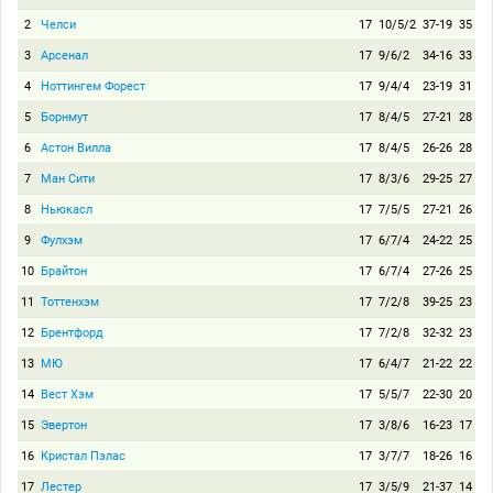
2
Челси
17
10/5/2
37-19
35
3
Арсенал
17
9/6/2
34-16
33
4
Ноттингем Форест
17
9/4/4
23-19
31
5
Борнмут
17
8/4/5
27-21
28
6
Астон Вилла
17
8/4/5
26-26
28
7
Ман Сити
17
8/3/6
29-25
27
8
Ньюкасл
17
7/5/5
27-21
26
9
Фулхэм
17
6/7/4
24-22
25
10
Брайтон
17
6/7/4
27-26
25
11
Тоттенхэм
17
7/2/8
39-25
23
12
Брентфорд
17
7/2/8
32-32
23
13
МЮ
17
6/4/7
21-22
22
14
Вест Хэм
17
5/5/7
22-30
20
15
Эвертон
17
3/8/6
16-23
17
16
Кристал Пэлас
17
3/7/7
18-26
16
17
Лестер
17
3/5/9
21-37
14