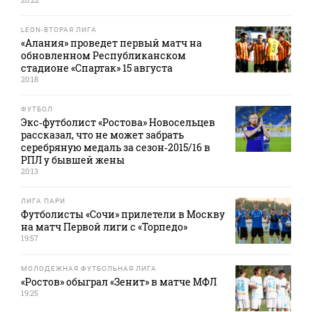
LEON-ВТОРАЯ ЛИГА
«Алания» проведет первый матч на
обновленном Республиканском
стадионе «Спартак» 15 августа
20:18
ФУТБОЛ
Экс‑футболист «Ростова» Новосельцев
рассказал, что не может забрать
серебряную медаль за сезон‑2015/16 в
РПЛ у бывшей жены
20:13
ЛИГА ПАРИ
Футболисты «Сочи» прилетели в Москву
на матч Первой лиги с «Торпедо»
19:57
МОЛОДЕЖНАЯ ФУТБОЛЬНАЯ ЛИГА
«Ростов» обыграл «Зенит» в матче МФЛ
19:25