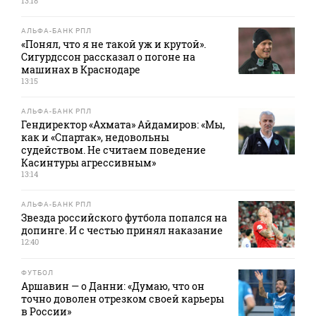
13:18
АЛЬФА-БАНК РПЛ
«Понял, что я не такой уж и крутой».
Сигурдссон рассказал о погоне на
машинах в Краснодаре
13:15
АЛЬФА-БАНК РПЛ
Гендиректор «Ахмата» Айдамиров: «Мы,
как и «Спартак», недовольны
судейством. Не считаем поведение
Касинтуры агрессивным»
13:14
АЛЬФА-БАНК РПЛ
Звезда российского футбола попался на
допинге. И с честью принял наказание
12:40
ФУТБОЛ
Аршавин — о Данни: «Думаю, что он
точно доволен отрезком своей карьеры
в России»