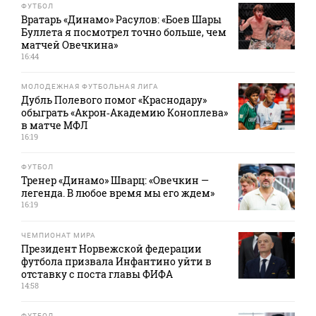
ФУТБОЛ
Вратарь «Динамо» Расулов: «Боев Шары
Буллета я посмотрел точно больше, чем
матчей Овечкина»
16:44
МОЛОДЕЖНАЯ ФУТБОЛЬНАЯ ЛИГА
Дубль Полевого помог «Краснодару»
обыграть «Акрон‑Академию Коноплева»
в матче МФЛ
16:19
ФУТБОЛ
Тренер «Динамо» Шварц: «Овечкин —
легенда. В любое время мы его ждем»
16:19
ЧЕМПИОНАТ МИРА
Президент Норвежской федерации
футбола призвала Инфантино уйти в
отставку с поста главы ФИФА
14:58
ФУТБОЛ