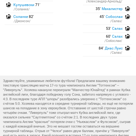
/Александер-Арнольд/
Кулушевски
71′
35′
Макалистер
/Соланке/
Соланке
82′
45′
Собослаи
/Джонсон/
/Салах/
53′
Салах
60′
Салах
/Собослаи/
84′
Диас Луис
/Салах/
Здравствуйте, уважаемые любители футбола! Предлагаем вашему вниманию
текстовую трансляцию матча 17-го тура чемпионата Англии "Тоттенхэм" –
"Ливерпуль". Хозяева накануне переиграли "Манчестер Юнайтед" в рамках Кубка
английской лиги, благодаря победному голу Сона, забитого напрямую с углового -
4:3. В последнем туре АПЛ "шпоры" разобрались уверенно с "Тоттенхэмом" со
счётом 5:0. Хозяева находятся в середине турнирной таблицы, но ещё не потеряли
шансов на попадание в зону еврокубков. Отставание от шестой строчки равно
четырём очкам. "Ливерпуль" тоже отыграл матч Кубка английской лиги, где
оказался сильнее "Саутгемптона" со счётом 2:1. В последних двух турах
чемпионата Англии "красные" потеряли очки с "Ньюкаслом" и Фулхэмом", сыграв
с каждой командой вничью. Это не мешает гостям оставаться на вершине
турнирной таблицы. Отрыв от "Челси" равен двум баллам, причём у "Ливерпуля"
ещё есть матч в запасе. Какой получится встреча 17-го тура чемпионата Англии,