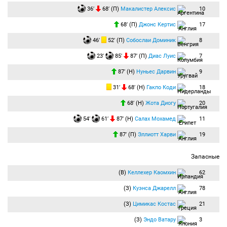
67:20
Замена:
Макалистер Алексис
(Ливерпуль) заменён на
Джонс Кертис
36′
68′ (П)
Макалистер Алексис
10
(Ливерпуль).
68′ (П)
Джонс Кертис
17
71:42
Гол:
Кулушевски Деян
(Тоттенхэм Хотспур) бьёт левой ногой из
штрафной и забивает гол. Ассистент
Соланке Доминик
(Тоттенхэм Хотспур).
46′
52′ (П)
Собослаи Доминик
8
Счёт 2:5.
ГОООООООЛ!!! Соланке сделал мягкий заброс в штрафную. Ван Дейк слегка
23′
85′
87′ (П)
Диас Луис
7
коснулся мяча, но перехватить передачу не смог. Кулушевски в касание поразил
ближний угол ворот "Ливерпуля!"
87′ (Н)
Нуньес Дарвин
9
74:22
Угловой:
Сон Хын-Мин
(Тоттенхэм Хотспур) вводит мяч с левого угла
поля.
31′
68′ (Н)
Гакпо Коди
18
Подача на ближнюю штангу. Жота играет на перехвате.
68′ (Н)
Жота Диогу
20
75:46
Удар по воротам:
Диас Маруланда
(Ливерпуль) бьёт правой ногой из-за
пределов штрафной. Мяч летит мимо ворот.
54′
61′
87′ (Н)
Салах Мохамед
11
Диас получил передачу от Жоты, приблизился к штрафной и перекинул Форстера.
Мяч приземлился на ворота!
87′ (П)
Эллиотт Харви
19
78:30
Наказание:
Бергваль Лукас
(Тоттенхэм Хотспур) получает
предупреждение.
Бергваль поставил заслон Жоте в виде ноги и получил "горчичник!"
Запасные
79:13
Удар по воротам:
Собослаи Доминик
(Ливерпуль) бьёт головой из
(В)
Келлехер Каомхин
62
штрафной. Мяч летит мимо ворот.
Подача Трента с правого фланга в центр штрафной. Собослаи пробил головой
(З)
Куэнса Джарелл
78
неудачно!
79:59
Прострел Трента из штрафной справа. Грэй сыграл на перехвате и мяч
(З)
Цимикас Костас
21
полетел в ближний угол. Форстер среагировал вовремя! Угловой.
(З)
Эндо Ватару
3
80:39
Угловой:
Макалистер Алексис
(Ливерпуль) вводит мяч с правого угла