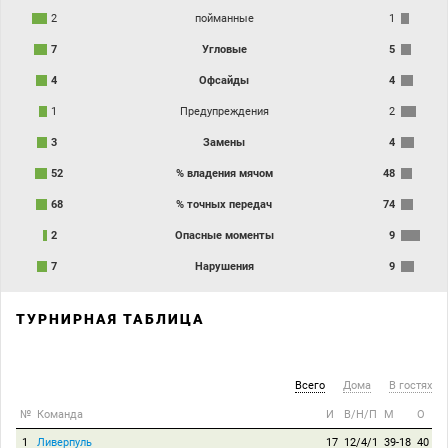
2
пойманные
1
7
Угловые
5
4
Офсайды
4
1
Предупреждения
2
3
Замены
4
52
% владения мячом
48
68
% точных передач
74
2
Опасные моменты
9
7
Нарушения
9
ТУРНИРНАЯ ТАБЛИЦА
Всего
Дома
В гостях
№
Команда
И
В/Н/П
М
О
1
Ливерпуль
17
12/4/1
39-18
40