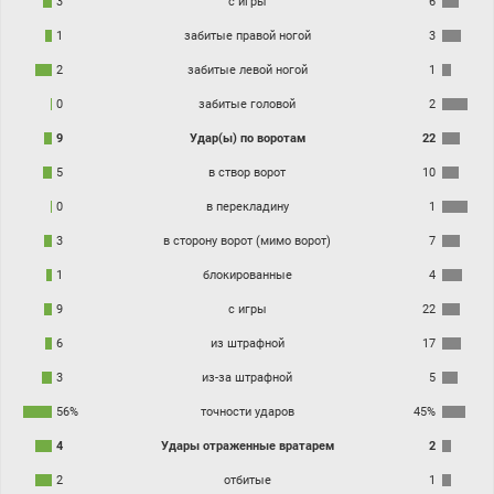
3
с игры
6
1
забитые правой ногой
3
2
забитые левой ногой
1
0
забитые головой
2
9
Удар(ы) по воротам
22
5
в створ ворот
10
0
в перекладину
1
3
в сторону ворот (мимо ворот)
7
1
блокированные
4
9
с игры
22
6
из штрафной
17
3
из-за штрафной
5
56%
точности ударов
45%
4
Удары отраженные вратарем
2
2
отбитые
1