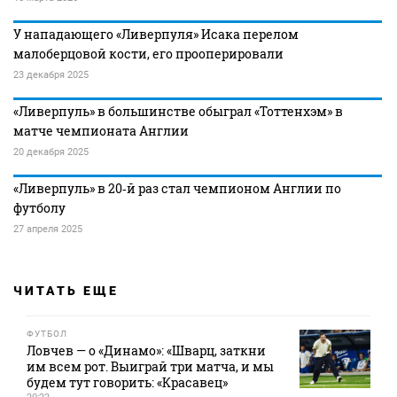
У нападающего «Ливерпуля» Исака перелом
малоберцовой кости, его прооперировали
23 декабря 2025
«Ливерпуль» в большинстве обыграл «Тоттенхэм» в
матче чемпионата Англии
20 декабря 2025
«Ливерпуль» в 20‑й раз стал чемпионом Англии по
футболу
27 апреля 2025
ЧИТАТЬ ЕЩЕ
ФУТБОЛ
Ловчев — о «Динамо»: «Шварц, заткни
им всем рот. Выиграй три матча, и мы
будем тут говорить: «Красавец»
20:22