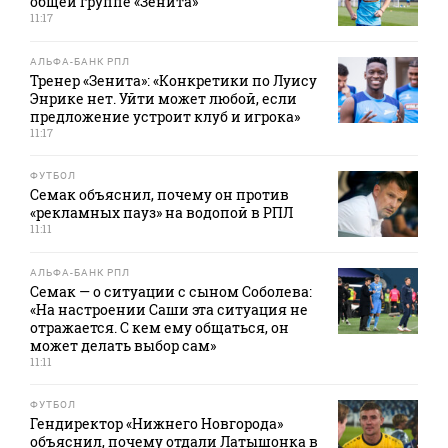
общей группе «Зенита»
11:17
АЛЬФА-БАНК РПЛ
Тренер «Зенита»: «Конкретики по Луису
Энрике нет. Уйти может любой, если
предложение устроит клуб и игрока»
11:17
ФУТБОЛ
Семак объяснил, почему он против
«рекламных пауз» на водопой в РПЛ
11:11
АЛЬФА-БАНК РПЛ
Семак — о ситуации с сыном Соболева:
«На настроении Саши эта ситуация не
отражается. С кем ему общаться, он
может делать выбор сам»
11:11
ФУТБОЛ
Гендиректор «Нижнего Новгорода»
объяснил, почему отдали Латышонка в