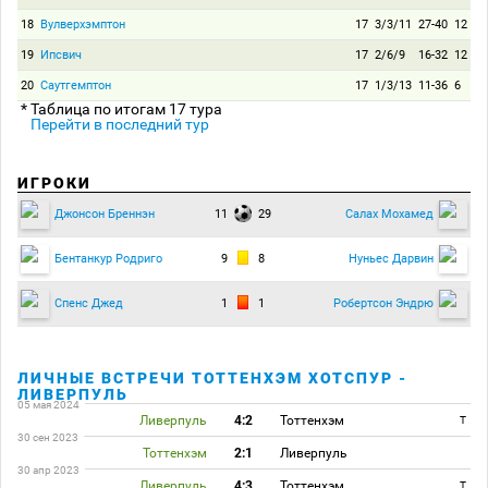
18
Вулверхэмптон
17
3/3/11
27-40
12
19
Ипсвич
17
2/6/9
16-32
12
20
Саутгемптон
17
1/3/13
11-36
6
* Таблица по итогам 17 тура
Перейти в последний тур
ИГРОКИ
11
29
Джонсон Бреннэн
Салах Мохамед
9
8
Бентанкур Родриго
Нуньес Дарвин
1
1
Спенс Джед
Робертсон Эндрю
ЛИЧНЫЕ ВСТРЕЧИ ТОТТЕНХЭМ ХОТСПУР -
ЛИВЕРПУЛЬ
05 мая 2024
Ливерпуль
4:2
Тоттенхэм
T
30 сен 2023
Тоттенхэм
2:1
Ливерпуль
30 апр 2023
Ливерпуль
4:3
Тоттенхэм
T