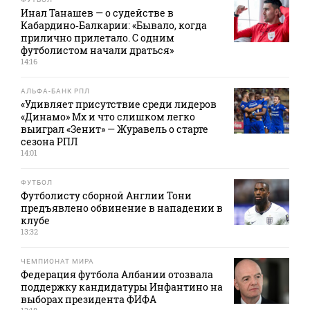
Инал Танашев — о судействе в
Кабардино‑Балкарии: «Бывало, когда
прилично прилетало. С одним
футболистом начали драться»
14:16
АЛЬФА-БАНК РПЛ
«Удивляет присутствие среди лидеров
«Динамо» Мх и что слишком легко
выиграл «Зенит» — Журавель о старте
сезона РПЛ
14:01
ФУТБОЛ
Футболисту сборной Англии Тони
предъявлено обвинение в нападении в
клубе
13:32
ЧЕМПИОНАТ МИРА
Федерация футбола Албании отозвала
поддержку кандидатуры Инфантино на
выборах президента ФИФА