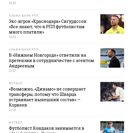
12:31
АЛЬФА-БАНК РПЛ
Экс‑игрок «Краснодара» Сигурдссон:
«Все знают, что в РПЛ футболистам
много платили»
12:16
АЛЬФА-БАНК РПЛ
В «Нижнем Новгороде» ответили на
претензии в сотрудничестве с агентом
Андреевым
11:57
ФУТБОЛ
«Возможно, «Динамо» не совершает
трансферы, потому что Шварца
устраивает нынешний состав» —
Корнеев
11:18
ФУТБОЛ
Футболист Кондаков занимается в