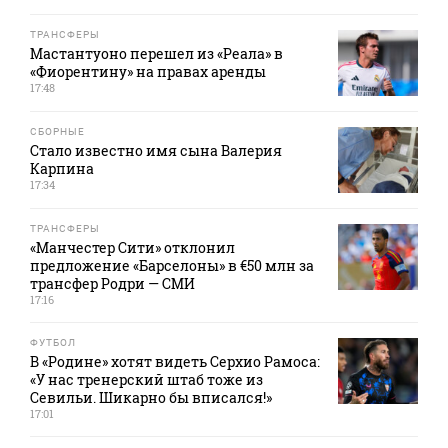
ТРАНСФЕРЫ
Мастантуоно перешел из «Реала» в
«Фиорентину» на правах аренды
17:48
СБОРНЫЕ
Стало известно имя сына Валерия
Карпина
17:34
ТРАНСФЕРЫ
«Манчестер Сити» отклонил
предложение «Барселоны» в €50 млн за
трансфер Родри — СМИ
17:16
ФУТБОЛ
В «Родине» хотят видеть Серхио Рамоса:
«У нас тренерский штаб тоже из
Севильи. Шикарно бы вписался!»
17:01