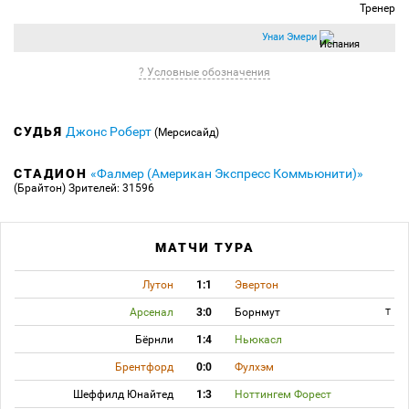
Тренер
Унаи Эмери
? Условные обозначения
СУДЬЯ
Джонс Роберт
(Мерсисайд)
СТАДИОН
«Фалмер (Американ Экспресс Коммьюнити)»
(Брайтон)
Зрителей: 31596
МАТЧИ ТУРА
Лутон
1:1
Эвертон
Арсенал
3:0
Борнмут
T
Бёрнли
1:4
Ньюкасл
Брентфорд
0:0
Фулхэм
Шеффилд Юнайтед
1:3
Ноттингем Форест