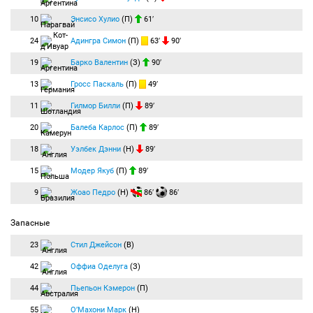
10
Энсисо Хулио
(П)
61′
24
Адингра Симон
(П)
63′
90′
19
Барко Валентин
(З)
90′
13
Гросс Паскаль
(П)
49′
11
Гилмор Билли
(П)
89′
20
Балеба Карлос
(П)
89′
18
Уэлбек Дэнни
(Н)
89′
15
Модер Якуб
(П)
89′
9
Жоао Педро
(Н)
86′
86′
Запасные
23
Стил Джейсон
(В)
42
Оффиа Оделуга
(З)
44
Пьепьон Кэмерон
(П)
55
О’Махони Марк
(Н)