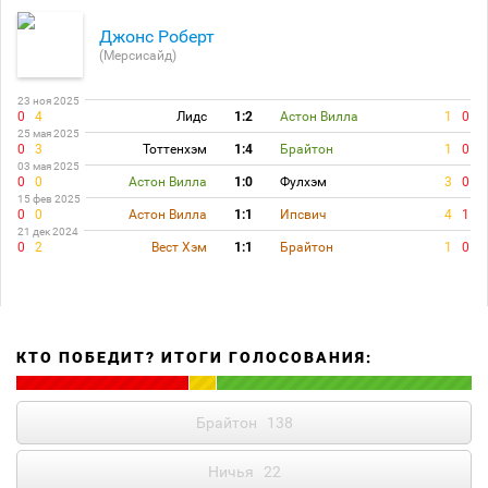
Джонс Роберт
(Мерсисайд)
23 ноя 2025
0
4
Лидс
1:2
Астон Вилла
1
0
25 мая 2025
0
3
Тоттенхэм
1:4
Брайтон
1
0
03 мая 2025
0
0
Астон Вилла
1:0
Фулхэм
3
0
15 фев 2025
0
0
Астон Вилла
1:1
Ипсвич
4
1
21 дек 2024
0
2
Вест Хэм
1:1
Брайтон
1
0
КТО ПОБЕДИТ? ИТОГИ ГОЛОСОВАНИЯ:
Брайтон
138
Ничья
22