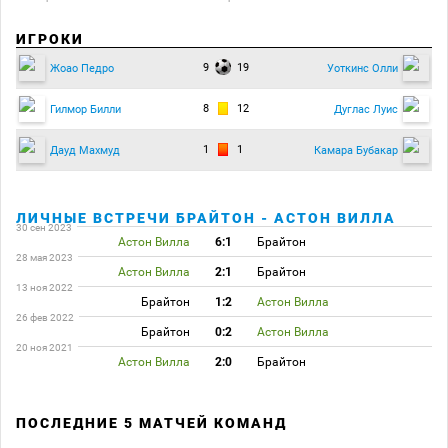
ИГРОКИ
9
19
Жоао Педро
Уоткинс Олли
8
12
Гилмор Билли
Дуглас Луис
1
1
Дауд Махмуд
Камара Бубакар
ЛИЧНЫЕ ВСТРЕЧИ БРАЙТОН - АСТОН ВИЛЛА
30 сен 2023
Астон Вилла
6:1
Брайтон
28 мая 2023
Астон Вилла
2:1
Брайтон
13 ноя 2022
Брайтон
1:2
Астон Вилла
26 фев 2022
Брайтон
0:2
Астон Вилла
20 ноя 2021
Астон Вилла
2:0
Брайтон
ПОСЛЕДНИЕ 5 МАТЧЕЙ КОМАНД