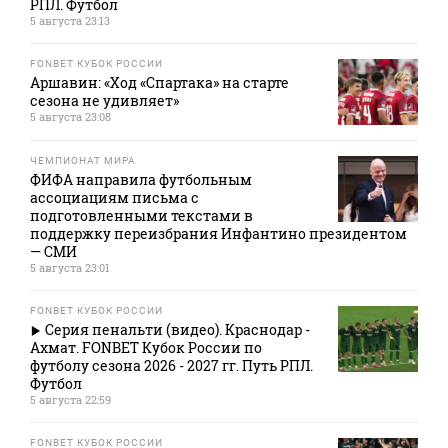
РПЛ. Футбол
5 августа 23:13
FONBET КУБОК РОССИИ
Аршавин: «Ход «Спартака» на старте
сезона не удивляет»
5 августа 23:08
ЧЕМПИОНАТ МИРА
ФИФА направила футбольным
ассоциациям письма с
подготовленными текстами в
поддержку переизбрания Инфантино президентом
— СМИ
5 августа 23:01
FONBET КУБОК РОССИИ
Серия пенальти (видео). Краснодар -
Ахмат. FONBET Кубок России по
футболу сезона 2026 - 2027 гг. Путь РПЛ.
Футбол
5 августа 22:59
FONBET КУБОК РОССИИ