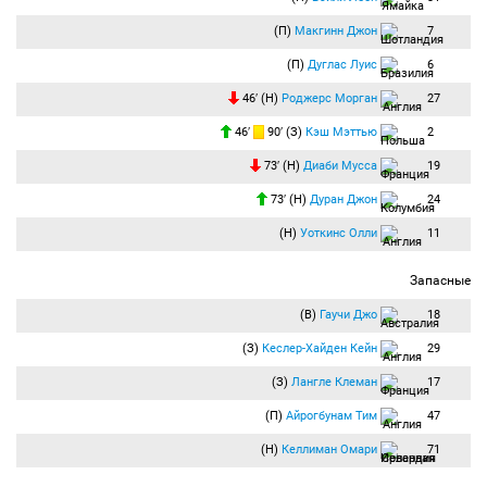
(П)
Макгинн Джон
7
(П)
Дуглас Луис
6
46′ (Н)
Роджерс Морган
27
46′
90′ (З)
Кэш Мэттью
2
73′ (Н)
Диаби Мусса
19
73′ (Н)
Дуран Джон
24
(Н)
Уоткинс Олли
11
Запасные
(В)
Гаучи Джо
18
(З)
Кеслер-Хайден Кейн
29
(З)
Лангле Клеман
17
(П)
Айрогбунам Тим
47
(Н)
Келлиман Омари
71