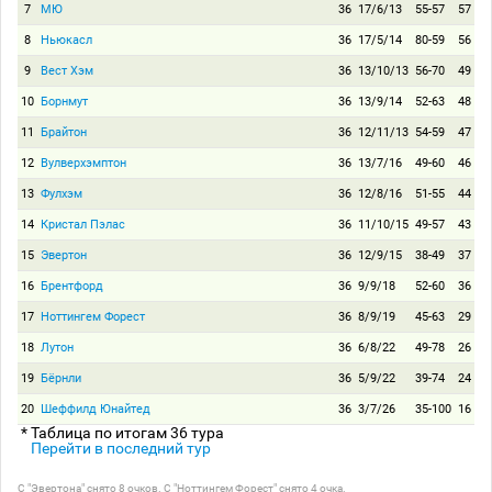
7
МЮ
36
17/6/13
55-57
57
8
Ньюкасл
36
17/5/14
80-59
56
9
Вест Хэм
36
13/10/13
56-70
49
10
Борнмут
36
13/9/14
52-63
48
11
Брайтон
36
12/11/13
54-59
47
12
Вулверхэмптон
36
13/7/16
49-60
46
13
Фулхэм
36
12/8/16
51-55
44
14
Кристал Пэлас
36
11/10/15
49-57
43
15
Эвертон
36
12/9/15
38-49
37
16
Брентфорд
36
9/9/18
52-60
36
17
Ноттингем Форест
36
8/9/19
45-63
29
18
Лутон
36
6/8/22
49-78
26
19
Бёрнли
36
5/9/22
39-74
24
20
Шеффилд Юнайтед
36
3/7/26
35-100
16
* Таблица по итогам 36 тура
Перейти в последний тур
С "Эвертона" снято 8 очков. С "Ноттингем Форест" снято 4 очка.