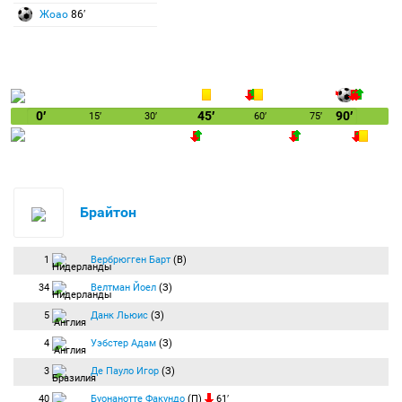
Жоао
86′
0′
45′
90′
15′
30′
60′
75′
Брайтон
1
Вербрюгген Барт
(В)
34
Велтман Йоел
(З)
5
Данк Льюис
(З)
4
Уэбстер Адам
(З)
3
Де Пауло Игор
(З)
40
Буонанотте Факундо
(П)
61′