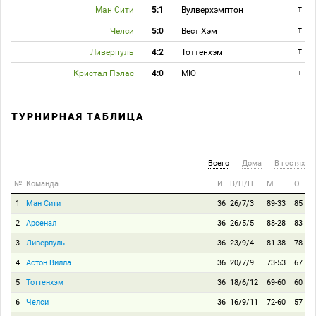
Ман Сити
5:1
Вулверхэмптон
T
Челси
5:0
Вест Хэм
T
Ливерпуль
4:2
Тоттенхэм
T
Кристал Пэлас
4:0
МЮ
T
ТУРНИРНАЯ ТАБЛИЦА
Всего
Дома
В гостях
№
Команда
И
В/Н/П
М
О
1
Ман Сити
36
26/7/3
89-33
85
2
Арсенал
36
26/5/5
88-28
83
3
Ливерпуль
36
23/9/4
81-38
78
4
Астон Вилла
36
20/7/9
73-53
67
5
Тоттенхэм
36
18/6/12
69-60
60
6
Челси
36
16/9/11
72-60
57