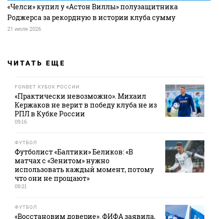
«Челси» купил у «Астон Виллы» полузащитника
Роджерса за рекордную в истории клуба сумму
21 июля 2026
ЧИТАТЬ ЕЩЕ
FONBET КУБОК РОССИИ
«Практически невозможно». Михаил
Кержаков не верит в победу клуба не из
РПЛ в Кубке России
09:16
ФУТБОЛ
Футболист «Балтики» Беликов: «В
матчах с «Зенитом» нужно
использовать каждый момент, потому
что они не прощают»
08:21
ФУТБОЛ
«Восстановим доверие». ФИФА заявила,