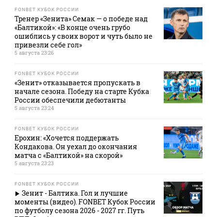
FONBET КУБОК РОССИИ
Тренер «Зенита» Семак — о победе над
«Балтикой»: «В конце очень грубо
ошиблись у своих ворот и чуть было не
привезли себе гол»
5 августа 23:26
FONBET КУБОК РОССИИ
«Зенит» отказывается пропускать в
начале сезона. Победу на старте Кубка
России обеспечили дебютанты
5 августа 23:24
FONBET КУБОК РОССИИ
Ерохин: «Хочется поддержать
Кондакова. Он уехал до окончания
матча с «Балтикой» на скорой»
5 августа 23:23
FONBET КУБОК РОССИИ
Зенит - Балтика. Гол и лучшие
моменты (видео). FONBET Кубок России
по футболу сезона 2026 - 2027 гг. Путь