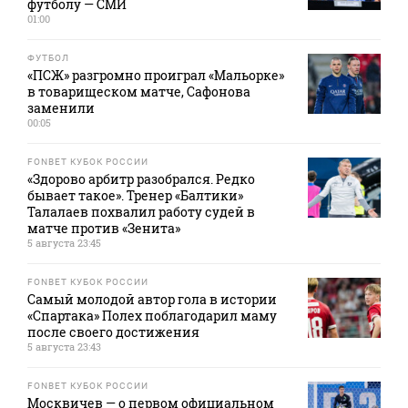
футболу — СМИ
01:00
ФУТБОЛ
«ПСЖ» разгромно проиграл «Мальорке»
в товарищеском матче, Сафонова
заменили
00:05
FONBET КУБОК РОССИИ
«Здорово арбитр разобрался. Редко
бывает такое». Тренер «Балтики»
Талалаев похвалил работу судей в
матче против «Зенита»
5 августа 23:45
FONBET КУБОК РОССИИ
Самый молодой автор гола в истории
«Спартака» Полех поблагодарил маму
после своего достижения
5 августа 23:43
FONBET КУБОК РОССИИ
Москвичев — о первом официальном