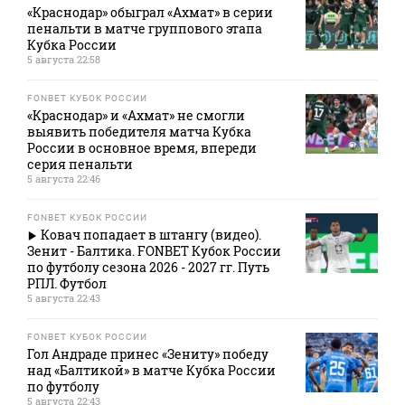
«Краснодар» обыграл «Ахмат» в серии
пенальти в матче группового этапа
Кубка России
5 августа 22:58
FONBET КУБОК РОССИИ
«Краснодар» и «Ахмат» не смогли
выявить победителя матча Кубка
России в основное время, впереди
серия пенальти
5 августа 22:46
FONBET КУБОК РОССИИ
Ковач попадает в штангу (видео).
Зенит - Балтика. FONBET Кубок России
по футболу сезона 2026 - 2027 гг. Путь
РПЛ. Футбол
5 августа 22:43
FONBET КУБОК РОССИИ
Гол Андраде принес «Зениту» победу
над «Балтикой» в матче Кубка России
по футболу
5 августа 22:43