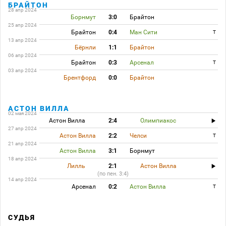
БРАЙТОН
28 апр 2024
Борнмут
3:0
Брайтон
25 апр 2024
Брайтон
0:4
Ман Сити
T
13 апр 2024
Бёрнли
1:1
Брайтон
06 апр 2024
Брайтон
0:3
Арсенал
T
03 апр 2024
Брентфорд
0:0
Брайтон
АСТОН ВИЛЛА
02 мая 2024
Астон Вилла
2:4
Олимпиакос
27 апр 2024
Астон Вилла
2:2
Челси
T
21 апр 2024
Астон Вилла
3:1
Борнмут
18 апр 2024
Лилль
2:1
Астон Вилла
(по пен. 3:4)
14 апр 2024
Арсенал
0:2
Астон Вилла
T
СУДЬЯ