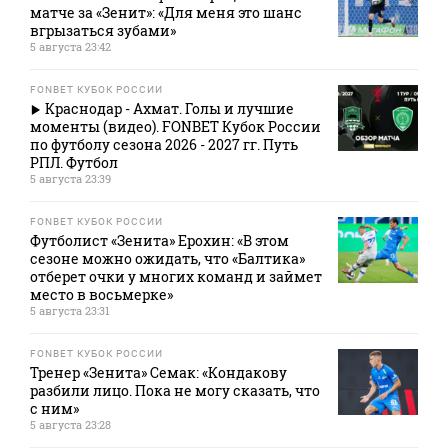
матче за «Зенит»: «Для меня это шанс
вгрызаться зубами»
5 августа 23:42
FONBET КУБОК РОССИИ
Краснодар - Ахмат. Голы и лучшие
моменты (видео). FONBET Кубок России
по футболу сезона 2026 - 2027 гг. Путь
РПЛ. Футбол
5 августа 23:39
FONBET КУБОК РОССИИ
Футболист «Зенита» Ерохин: «В этом
сезоне можно ожидать, что «Балтика»
отберет очки у многих команд и займет
место в восьмерке»
5 августа 23:31
FONBET КУБОК РОССИИ
Тренер «Зенита» Семак: «Кондакову
разбили лицо. Пока не могу сказать, что
с ним»
5 августа 23:28