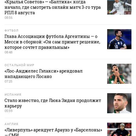
«Крылья Советов» — «Балтика»: когда
начало, где смотреть онлайн матч 3‑го тура
РПЛ 8 августа
08:56
ФУТБОЛ
Глава Ассоциации футбола Аргентины — о
Месси в сборной: «Он сам примет решение,
которое сочтет правильным»
08:48
ОСТАЛЬНОЙ МИР
«Лос‑Анджелес Гэлакси» арендовал
нападающего Лосано
07:25
ИСПАНИЯ
Стало известно, где Люка Зидан продолжит
карьеру
05:59
АНГЛИЯ
«Ливерпуль» арендует Араухо у «Барселоны»
— СМИ