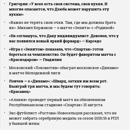
Григорян: «У всех есть своя система, своя кухня. И
многие опасаются, что Дзюба может нарушить эту
кухню»
«Важно не терять свои очки. Там, где мы должны брать
их». Михаил Кержаков — о матче «Зенита» с «Родиной»
«Не соглашусь, что Даку индивидуалист. Доволен, что у
нас появился новый яркий форвард» — Карседо
«Игра с «Зенитом» показала, что «Спартак» готов
бороться за чемпионство. Он будет фаворитом матча с
«Краснодаром» — Гладилин
Московский «Локомотив» обыграл московское «Динамо»
в матче Молодежной лиги
Ловчев — о «Динамо»: «Шварц, заткни им всем рот.
Выиграй три матча, и мы будем тут говорить:
«Красавец»
«Алания» проведет первый матч на обновленном
Республиканском стадионе «Спартак» 15 августа
Экс‑футболист «Ростова» Новосельцев рассказал, что не
может забрать серебряную медаль за сезон‑2015/16 в РПЛ
у бывшей жены