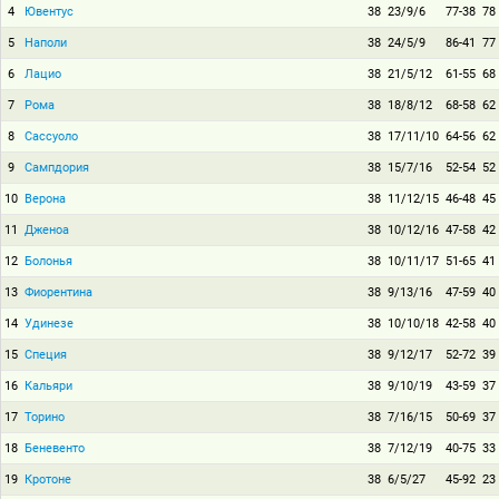
4
Ювентус
38
23/9/6
77-38
78
5
Наполи
38
24/5/9
86-41
77
6
Лацио
38
21/5/12
61-55
68
7
Рома
38
18/8/12
68-58
62
8
Сассуоло
38
17/11/10
64-56
62
9
Сампдория
38
15/7/16
52-54
52
10
Верона
38
11/12/15
46-48
45
11
Дженоа
38
10/12/16
47-58
42
12
Болонья
38
10/11/17
51-65
41
13
Фиорентина
38
9/13/16
47-59
40
14
Удинезе
38
10/10/18
42-58
40
15
Специя
38
9/12/17
52-72
39
16
Кальяри
38
9/10/19
43-59
37
17
Торино
38
7/16/15
50-69
37
18
Беневенто
38
7/12/19
40-75
33
19
Кротоне
38
6/5/27
45-92
23