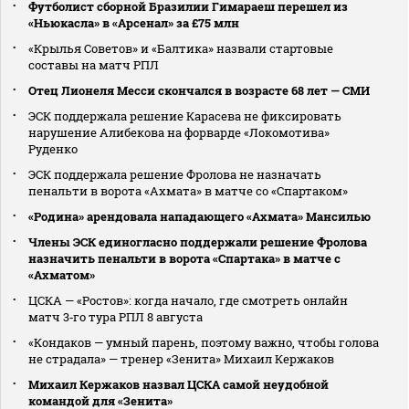
Футболист сборной Бразилии Гимараеш перешел из
«Ньюкасла» в «Арсенал» за £75 млн
«Крылья Советов» и «Балтика» назвали стартовые
составы на матч РПЛ
Отец Лионеля Месси скончался в возрасте 68 лет — СМИ
ЭСК поддержала решение Карасева не фиксировать
нарушение Алибекова на форварде «Локомотива»
Руденко
ЭСК поддержала решение Фролова не назначать
пенальти в ворота «Ахмата» в матче со «Спартаком»
«Родина» арендовала нападающего «Ахмата» Мансилью
Члены ЭСК единогласно поддержали решение Фролова
назначить пенальти в ворота «Спартака» в матче с
«Ахматом»
ЦСКА — «Ростов»: когда начало, где смотреть онлайн
матч 3‑го тура РПЛ 8 августа
«Кондаков — умный парень, поэтому важно, чтобы голова
не страдала» — тренер «Зенита» Михаил Кержаков
Михаил Кержаков назвал ЦСКА самой неудобной
командой для «Зенита»