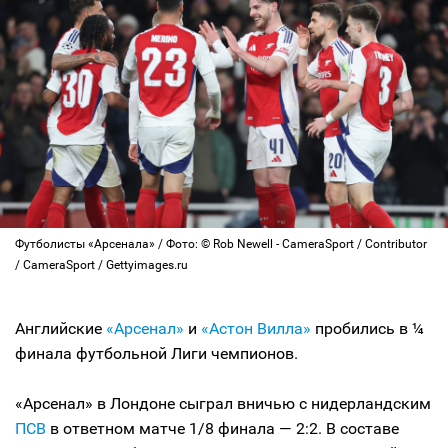
Футболисты «Арсенала» / Фото: © Rob Newell - CameraSport / Contributor
/ CameraSport / Gettyimages.ru
Английские
«Арсенал»
и
«Астон Вилла»
пробились в ¼
финала футбольной Лиги чемпионов.
«Арсенал» в Лондоне сыграл вничью с нидерландским
ПСВ
в ответном матче 1/8 финала — 2:2. В составе