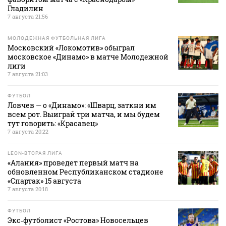
Гладилин
7 августа 21:56
МОЛОДЕЖНАЯ ФУТБОЛЬНАЯ ЛИГА
Московский «Локомотив» обыграл
московское «Динамо» в матче Молодежной
лиги
7 августа 21:03
ФУТБОЛ
Ловчев — о «Динамо»: «Шварц, заткни им
всем рот. Выиграй три матча, и мы будем
тут говорить: «Красавец»
7 августа 20:22
LEON-ВТОРАЯ ЛИГА
«Алания» проведет первый матч на
обновленном Республиканском стадионе
«Спартак» 15 августа
7 августа 20:18
ФУТБОЛ
Экс‑футболист «Ростова» Новосельцев