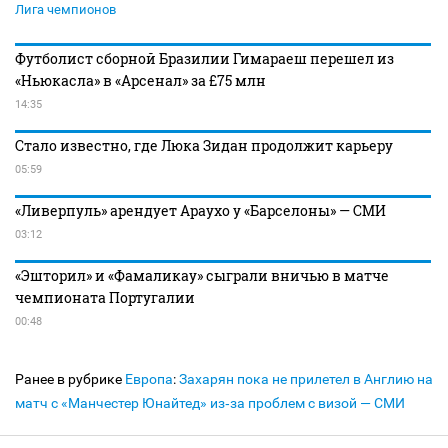
Лига чемпионов
Футболист сборной Бразилии Гимараеш перешел из
«Ньюкасла» в «Арсенал» за £75 млн
14:35
Стало известно, где Люка Зидан продолжит карьеру
05:59
«Ливерпуль» арендует Араухо у «Барселоны» — СМИ
03:12
«Эшторил» и «Фамаликау» сыграли вничью в матче
чемпионата Португалии
00:48
Ранее в рубрике
Европа
:
Захарян пока не прилетел в Англию на
матч с «Манчестер Юнайтед» из‑за проблем с визой — СМИ