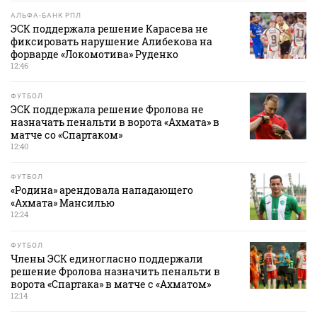
АЛЬФА-БАНК РПЛ
ЭСК поддержала решение Карасева не
фиксировать нарушение Алибекова на
форварде «Локомотива» Руденко
12:46
ФУТБОЛ
ЭСК поддержала решение Фролова не
назначать пенальти в ворота «Ахмата» в
матче со «Спартаком»
12:40
ФУТБОЛ
«Родина» арендовала нападающего
«Ахмата» Мансилью
12:24
ФУТБОЛ
Члены ЭСК единогласно поддержали
решение Фролова назначить пенальти в
ворота «Спартака» в матче с «Ахматом»
12:14