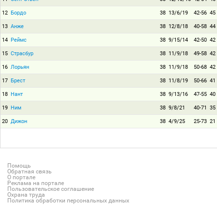
12
Бордо
38
13/6/19
42-56
45
13
Анже
38
12/8/18
40-58
44
14
Реймс
38
9/15/14
42-50
42
15
Страсбур
38
11/9/18
49-58
42
16
Лорьян
38
11/9/18
50-68
42
17
Брест
38
11/8/19
50-66
41
18
Нант
38
9/13/16
47-55
40
19
Ним
38
9/8/21
40-71
35
20
Дижон
38
4/9/25
25-73
21
Помощь
Обратная связь
О портале
Реклама на портале
Пользовательское соглашение
Охрана труда
Политика обработки персональных данных