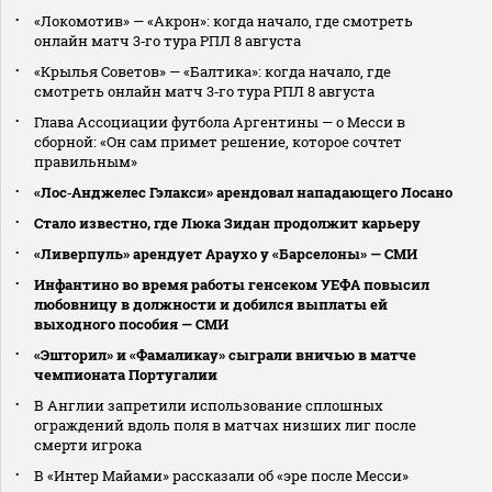
«Локомотив» — «Акрон»: когда начало, где смотреть
онлайн матч 3‑го тура РПЛ 8 августа
«Крылья Советов» — «Балтика»: когда начало, где
смотреть онлайн матч 3‑го тура РПЛ 8 августа
Глава Ассоциации футбола Аргентины — о Месси в
сборной: «Он сам примет решение, которое сочтет
правильным»
«Лос‑Анджелес Гэлакси» арендовал нападающего Лосано
Стало известно, где Люка Зидан продолжит карьеру
«Ливерпуль» арендует Араухо у «Барселоны» — СМИ
Инфантино во время работы генсеком УЕФА повысил
любовницу в должности и добился выплаты ей
выходного пособия — СМИ
«Эшторил» и «Фамаликау» сыграли вничью в матче
чемпионата Португалии
В Англии запретили использование сплошных
ограждений вдоль поля в матчах низших лиг после
смерти игрока
В «Интер Майами» рассказали об «эре после Месси»