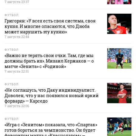
7 августа 23:37
ФУТБОЛ
Григорян: «У всех есть своя система, своя
кухня. И многие опасаются, что Дзюба
может нарушить эту кухню»
7 августа 22:44
ФУТБОЛ
«Важно не терять свои очки. Там, где мы
должны брать их». Михаил Кержаков — о
матче «Зенита» с «Родиной»
7 августа 22:31
ФУТБОЛ
«Не соглашусь, что Даку индивидуалист.
Доволен, что у нас появился новый яркий
форвард» — Карседо
7 августа 22:06
ФУТБОЛ
«Игра с «Зенитом» показала, что «Спартак»
готов бороться за чемпионство. Он будет
фаворитом матча с «Краснодаром» —