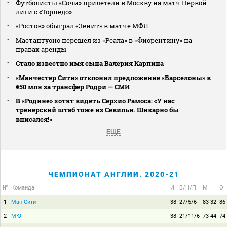
Футболисты «Сочи» прилетели в Москву на матч Первой
лиги с «Торпедо»
«Ростов» обыграл «Зенит» в матче МФЛ
Мастантуоно перешел из «Реала» в «Фиорентину» на
правах аренды
Стало известно имя сына Валерия Карпина
«Манчестер Сити» отклонил предложение «Барселоны» в
€50 млн за трансфер Родри — СМИ
В «Родине» хотят видеть Серхио Рамоса: «У нас
тренерский штаб тоже из Севильи. Шикарно бы
вписался!»
ЕЩЕ
ЧЕМПИОНАТ АНГЛИИ. 2020-21
№
Команда
И
В/Н/П
М
О
1
Ман Сити
38
27/5/6
83-32
86
2
МЮ
38
21/11/6
73-44
74