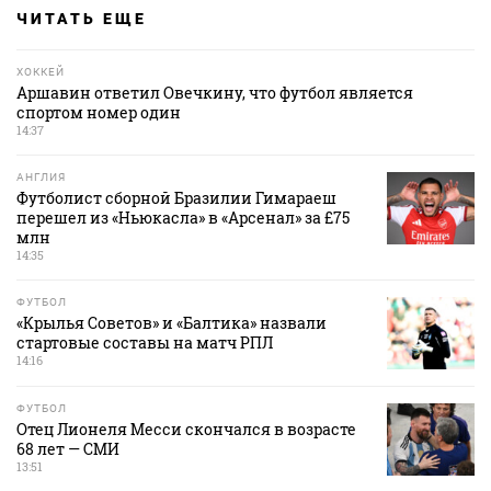
ЧИТАТЬ ЕЩЕ
ХОККЕЙ
Аршавин ответил Овечкину, что футбол является
спортом номер один
14:37
АНГЛИЯ
Футболист сборной Бразилии Гимараеш
перешел из «Ньюкасла» в «Арсенал» за £75
млн
14:35
ФУТБОЛ
«Крылья Советов» и «Балтика» назвали
стартовые составы на матч РПЛ
14:16
ФУТБОЛ
Отец Лионеля Месси скончался в возрасте
68 лет — СМИ
13:51