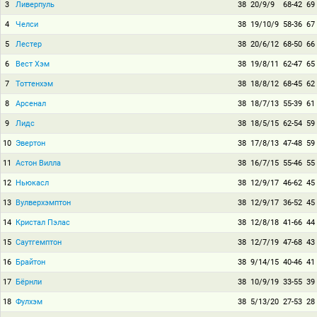
3
Ливерпуль
38
20/9/9
68-42
69
4
Челси
38
19/10/9
58-36
67
5
Лестер
38
20/6/12
68-50
66
6
Вест Хэм
38
19/8/11
62-47
65
7
Тоттенхэм
38
18/8/12
68-45
62
8
Арсенал
38
18/7/13
55-39
61
9
Лидс
38
18/5/15
62-54
59
10
Эвертон
38
17/8/13
47-48
59
11
Астон Вилла
38
16/7/15
55-46
55
12
Ньюкасл
38
12/9/17
46-62
45
13
Вулверхэмптон
38
12/9/17
36-52
45
14
Кристал Пэлас
38
12/8/18
41-66
44
15
Саутгемптон
38
12/7/19
47-68
43
16
Брайтон
38
9/14/15
40-46
41
17
Бёрнли
38
10/9/19
33-55
39
18
Фулхэм
38
5/13/20
27-53
28