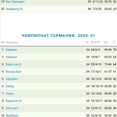
19
Вест Бромвич
38
5/11/22
35-76
26
20
Шеффилд Ю
38
7/2/29
20-63
23
ЧЕМПИОНАТ ГЕРМАНИИ. 2020-21
№
Команда
И
В/Н/П
М
О
1
Бавария
34
24/6/4
99-44
78
2
Лейпциг
34
19/8/7
60-32
65
3
Боруссия Д
34
20/4/10
75-46
64
4
Вольфсбург
34
17/10/7
61-37
61
5
Айнтрахт
34
16/12/6
69-53
60
6
Байер
34
14/10/10
53-39
52
7
Унион
34
12/14/8
50-43
50
8
Боруссия М
34
13/10/11
64-56
49
9
Штутгарт
34
12/9/13
56-55
45
10
Фрайбург
34
12/9/13
52-52
45