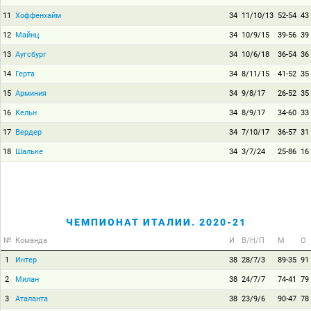
11
Хоффенхайм
34
11/10/13
52-54
43
12
Майнц
34
10/9/15
39-56
39
13
Аугсбург
34
10/6/18
36-54
36
14
Герта
34
8/11/15
41-52
35
15
Арминия
34
9/8/17
26-52
35
16
Кельн
34
8/9/17
34-60
33
17
Вердер
34
7/10/17
36-57
31
18
Шальке
34
3/7/24
25-86
16
ЧЕМПИОНАТ ИТАЛИИ. 2020-21
№
Команда
И
В/Н/П
М
О
1
Интер
38
28/7/3
89-35
91
2
Милан
38
24/7/7
74-41
79
3
Аталанта
38
23/9/6
90-47
78