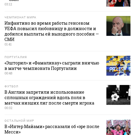
03:12
ЧЕМПИОНАТ МИРА
Инфантино во время работы генсеком
УЕФА повысил любовницу в должности и
добился выплаты ей выходного пособия —
СМИ
01:41
ПОРТУГАЛИЯ
«Эшторил» и «Фамаликау» сыграли вничью
в матче чемпионата Португалии
00:48
ФУТБОЛ
В Англии запретили использование
сплошных ограждений вдоль поля в
матчах низших лиг после смерти игрока
00:32
ОСТАЛЬНОЙ МИР
В «Интер Майами» рассказали об «эре после
Месси»