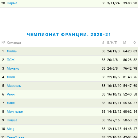
20
Парма
38
3/11/24
39-83
20
ЧЕМПИОНАТ ФРАНЦИИ. 2020-21
№
Команда
И
В/Н/П
М
О
1
Лилль
38
24/11/3
64-23
83
2
ПСЖ
38
26/4/8
86-28
82
3
Монако
38
24/6/8
76-42
78
4
Лион
38
22/10/6
81-43
76
5
Марсель
38
16/12/10
54-47
60
6
Ренн
38
16/10/12
52-40
58
7
Ланс
38
15/12/11
55-54
57
8
Монпелье
38
14/12/12
60-62
54
9
Ницца
38
15/7/16
50-53
52
10
Мец
38
12/11/15
44-48
47
11
Сент-Этьен
38
12/10/16
42-54
46