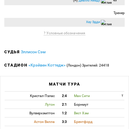
(Н)
Диалло Амаду
49
Тренер
Хау Эдди
? Условные обозначения
СУДЬЯ
Эллисон Сэм
СТАДИОН
«Крэйвен Коттедж»
(Лондон)
Зрителей: 24418
МАТЧИ ТУРА
Кристал Пэлас
2:4
Ман Сити
T
Лутон
2:1
Борнмут
Вулверхэмптон
1:2
Вест Хэм
Астон Вилла
3:3
Брентфорд