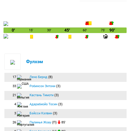
0′
45′
90′
15′
30′
60′
75′
Фулхэм
17
Лено Бернд
(В)
33
Робинсон Энтони
(З)
21
Кастань Тимоти
(З)
4
Адарабиойо Тосин
(З)
3
Бэйсси Кэлвин
(З)
26
Палинья Жоау
(П)
85′