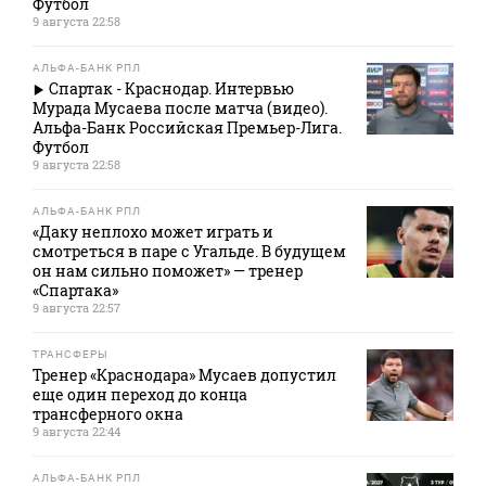
Футбол
9 августа 22:58
АЛЬФА-БАНК РПЛ
Спартак - Краснодар. Интервью
Мурада Мусаева после матча (видео).
Альфа-Банк Российская Премьер-Лига.
Футбол
9 августа 22:58
АЛЬФА-БАНК РПЛ
«Даку неплохо может играть и
смотреться в паре с Угальде. В будущем
он нам сильно поможет» — тренер
«Спартака»
9 августа 22:57
ТРАНСФЕРЫ
Тренер «Краснодара» Мусаев допустил
еще один переход до конца
трансферного окна
9 августа 22:44
АЛЬФА-БАНК РПЛ