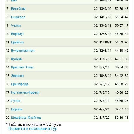
6
МЮ
32
16/4/12
49-48
52
7
Вест Хэм
32
13/9/10
52-56
48
8
Ньюкасл
32
14/5/13
65-54
47
9
Челси
32
13/8/11
57-57
47
10
Борнмут
32
12/8/12
46-55
44
11
Брайтон
32
11/10/11
51-53
43
12
Вулверхэмптон
32
12/6/14
44-50
42
13
Фулхэм
32
11/6/15
47-51
39
14
Кристал Пэлас
32
8/9/15
38-54
33
15
Эвертон
32
10/8/14
34-42
30
16
Брентфорд
32
7/8/17
45-58
29
17
Ноттингем Форест
32
7/8/17
40-56
25
18
Лутон
32
6/7/19
45-65
25
19
Бёрнли
32
4/7/21
32-67
19
20
Шеффилд Юнайтед
32
3/7/22
32-86
16
* Таблица по итогам 32 тура
Перейти в последний тур