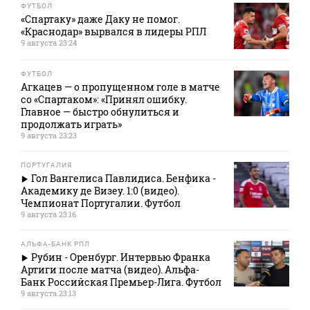
ФУТБОЛ
«Спартаку» даже Даку не помог.
«Краснодар» вырвался в лидеры РПЛ
9 августа 23:24
ФУТБОЛ
Агкацев — о пропущенном голе в матче
со «Спартаком»: «Принял ошибку.
Главное — быстро обнулиться и
продолжать играть»
9 августа 23:23
ПОРТУГАЛИЯ
Гол Вангелиса Павлидиса. Бенфика -
Академику де Визеу. 1:0 (видео).
Чемпионат Португалии. Футбол
9 августа 23:16
АЛЬФА-БАНК РПЛ
Рубин - Оренбург. Интервью Франка
Артиги после матча (видео). Альфа-
Банк Российская Премьер-Лига. Футбол
9 августа 23:13