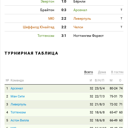
Эвертон
1:0
Бёрнли
Брайтон
0:3
Арсенал
T
МЮ
2:2
Ливерпуль
T
Шеффилд Юнайтед
2:2
Челси
T
Тоттенхэм
3:1
Ноттингем Форест
ТУРНИРНАЯ ТАБЛИЦА
Всего
Дома
В гостях
№
Команда
И
В/Н/П
М
О
1
Арсенал
32
23/5/4
80-24
74
2
Ман Сити
32
22/7/3
75-31
73
3
Ливерпуль
32
21/8/3
72-32
71
4
Тоттенхэм
32
18/6/8
65-47
60
5
Астон Вилла
32
18/6/8
66-49
60