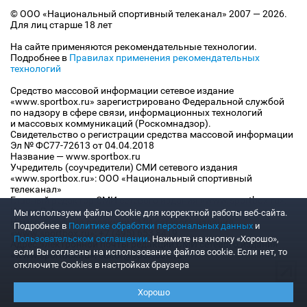
© ООО «Национальный спортивный телеканал» 2007 — 2026.
Для лиц старше 18 лет
На сайте применяются рекомендательные технологии.
Подробнее в
Правилах применения рекомендательных
технологий
Средство массовой информации сетевое издание
«www.sportbox.ru» зарегистрировано Федеральной службой
по надзору в сфере связи, информационных технологий
и массовых коммуникаций (Роскомнадзор).
Свидетельство о регистрации средства массовой информации
Эл № ФС77-72613 от 04.04.2018
Название — www.sportbox.ru
Учредитель (соучредители) СМИ сетевого издания
«www.sportbox.ru»: ООО «Национальный спортивный
телеканал»
Главный редактор СМИ сетевого издания «www.sportbox.ru»:
Конов В.А.
Мы используем файлы Сookie для корректной работы веб-сайта.
Номер телефона редакции СМИ сетевого издания
Подробнее в
Политике обработки персональных данных
и
«www.sportbox.ru»: +7 (495) 653 8419
Пользовательском соглашении
. Нажмите на кнопку «Хорошо»,
Адрес электронной почты редакции СМИ сетевого издания
если Вы согласны на использование файлов cookie. Если нет, то
«www.sportbox.ru»: editor@sportbox.ru
отключите Cookies в настройках браузера
Хорошо