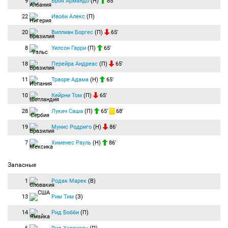
9
Броя Армандо
(Н)
85′
22
Ивоби Алекс
(П)
20
Виллиан Боргес
(П)
65′
8
Уилсон Гарри
(П)
65′
18
Перейра Андреас
(П)
65′
11
Траоре Адама
(Н)
65′
10
Кейрни Том
(П)
65′
28
Лукич Саша
(П)
65′
68′
19
Мунис Родриго
(Н)
86′
7
Хименес Рауль
(Н)
86′
Запасные
1
Родак Марек
(В)
13
Рим Тим
(З)
14
Рид Бобби
(П)