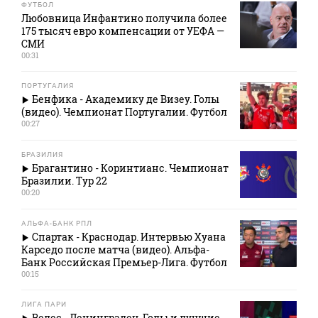
ФУТБОЛ
Любовница Инфантино получила более
175 тысяч евро компенсации от УЕФА —
СМИ
00:31
ПОРТУГАЛИЯ
Бенфика - Академику де Визеу. Голы
(видео). Чемпионат Португалии. Футбол
00:27
БРАЗИЛИЯ
Брагантино - Коринтианс. Чемпионат
Бразилии. Тур 22
00:20
АЛЬФА-БАНК РПЛ
Спартак - Краснодар. Интервью Хуана
Карседо после матча (видео). Альфа-
Банк Российская Премьер-Лига. Футбол
00:15
ЛИГА ПАРИ
Велес - Ленинградец. Голы и лучшие