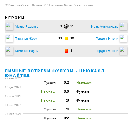
С "Эвертона" снято 8 очков. С "Ноттингем Форест" снято 4 очка.
ИГРОКИ
9
21
Мунис Родриго
Исак Александер
13
10
Палинья Жоау
Гордон Энтони
1
1
Хименес Рауль
Гордон Энтони
ЛИЧНЫЕ ВСТРЕЧИ ФУЛХЭМ - НЬЮКАСЛ
ЮНАЙТЕД
27 янв 2024
Фулхэм
0:2
Ньюкасл
16 дек 2023
Ньюкасл
3:0
Фулхэм
15 янв 2023
Ньюкасл
1:0
Фулхэм
01 окт 2022
Фулхэм
1:4
Ньюкасл
23 мая 2021
Фулхэм
0:2
Ньюкасл