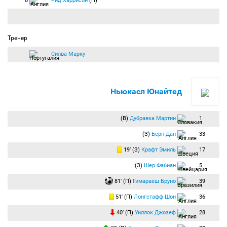
6
Рид Харрисон
(П)
Тренер
Силва Марку
Ньюкасл Юнайтед
(В)
Дубравка Мартин
1
(З)
Берн Дан
33
19′ (З)
Крафт Эмиль
17
(З)
Шер Фабиан
5
81′ (П)
Гимараеш Бруно
39
51′ (П)
Лонгстафф Шон
36
40′ (П)
Уиллок Джозеф
28