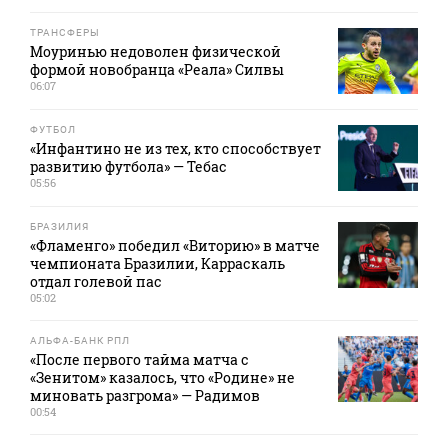
ТРАНСФЕРЫ
Моуринью недоволен физической
формой новобранца «Реала» Силвы
06:07
ФУТБОЛ
«Инфантино не из тех, кто способствует
развитию футбола» — Тебас
05:56
БРАЗИЛИЯ
«Фламенго» победил «Виторию» в матче
чемпионата Бразилии, Карраскаль
отдал голевой пас
05:02
АЛЬФА-БАНК РПЛ
«После первого тайма матча с
«Зенитом» казалось, что «Родине» не
миновать разгрома» — Радимов
00:54