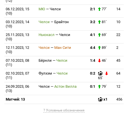
(12)
06.12.2023, 15
МЮ
—
Челси
2:1
77`
14
(10)
03.12.2023, 14
Челси
—
Брайтон
3:2
81`
10
(10)
25.11.2023, 13
Ньюкасл
—
Челси
4:1
69`
22
(10)
12.11.2023, 12
Челси
—
Ман Сити
4:4
89`
2
(10)
07.10.2023, 08
Бёрнли
—
Челси
1:4
46`
45
(11)
02.10.2023, 07
Фулхэм
—
Челси
0:2
64
(11)
65`
24.09.2023, 06
Челси
—
Астон Вилла
0:1
79`
12
(13)
Матчей: 13
x1
456
? Условные обозначения