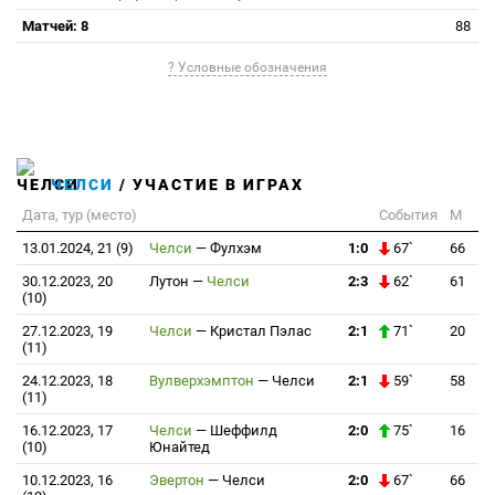
Матчей: 8
88
? Условные обозначения
ЧЕЛСИ
/ УЧАСТИЕ В ИГРАХ
Дата, тур (место)
События
М
13.01.2024, 21 (9)
Челси
—
Фулхэм
1:0
67`
66
30.12.2023, 20
Лутон
—
Челси
2:3
62`
61
(10)
27.12.2023, 19
Челси
—
Кристал Пэлас
2:1
71`
20
(11)
24.12.2023, 18
Вулверхэмптон
—
Челси
2:1
59`
58
(11)
16.12.2023, 17
Челси
—
Шеффилд
2:0
75`
16
(10)
Юнайтед
10.12.2023, 16
Эвертон
—
Челси
2:0
67`
66