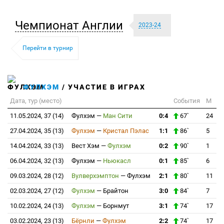
Чемпионат Англии
2023-24
Перейти в турнир
ФУЛХЭМ
/ УЧАСТИЕ В ИГРАХ
Дата, тур (место)
События
М
11.05.2024, 37 (14)
Фулхэм
—
Ман Сити
0:4
67`
24
27.04.2024, 35 (13)
Фулхэм
—
Кристал Пэлас
1:1
86`
5
14.04.2024, 33 (13)
Вест Хэм
—
Фулхэм
0:2
90`
1
06.04.2024, 32 (13)
Фулхэм
—
Ньюкасл
0:1
85`
6
09.03.2024, 28 (12)
Вулверхэмптон
—
Фулхэм
2:1
80`
11
02.03.2024, 27 (12)
Фулхэм
—
Брайтон
3:0
84`
7
10.02.2024, 24 (13)
Фулхэм
—
Борнмут
3:1
74`
17
03.02.2024, 23 (13)
Бёрнли
—
Фулхэм
2:2
74`
17