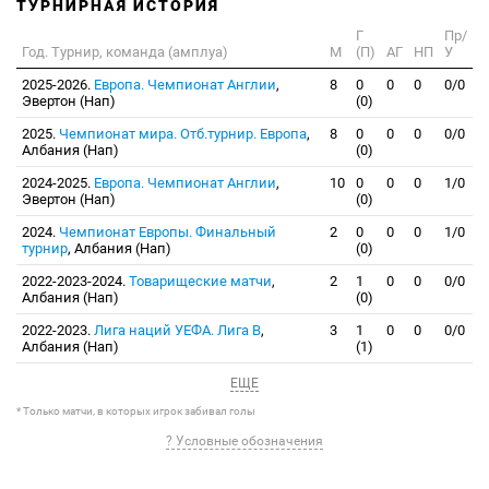
ТУРНИРНАЯ ИСТОРИЯ
Г
Пр/
Год. Турнир, команда (амплуа)
М
(П)
АГ
НП
У
2025-2026.
Европа. Чемпионат Англии
,
8
0
0
0
0/0
Эвертон (Нап)
(0)
2025.
Чемпионат мира. Отб.турнир. Европа
,
8
0
0
0
0/0
Албания (Нап)
(0)
2024-2025.
Европа. Чемпионат Англии
,
10
0
0
0
1/0
Эвертон (Нап)
(0)
2024.
Чемпионат Европы. Финальный
2
0
0
0
1/0
турнир
, Албания (Нап)
(0)
2022-2023-2024.
Товарищеские матчи
,
2
1
0
0
0/0
Албания (Нап)
(0)
2022-2023.
Лига наций УЕФА. Лига B
,
3
1
0
0
0/0
Албания (Нап)
(1)
ЕЩЕ
* Только матчи, в которых игрок забивал голы
? Условные обозначения