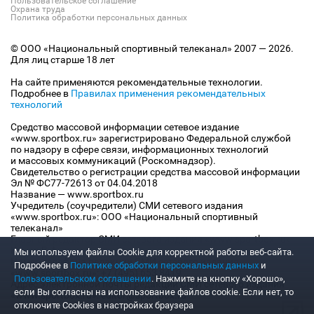
Пользовательское соглашение
Охрана труда
Политика обработки персональных данных
© ООО «Национальный спортивный телеканал» 2007 — 2026.
Для лиц старше 18 лет
На сайте применяются рекомендательные технологии.
Подробнее в
Правилах применения рекомендательных
технологий
Средство массовой информации сетевое издание
«www.sportbox.ru» зарегистрировано Федеральной службой
по надзору в сфере связи, информационных технологий
и массовых коммуникаций (Роскомнадзор).
Свидетельство о регистрации средства массовой информации
Эл № ФС77-72613 от 04.04.2018
Название — www.sportbox.ru
Учредитель (соучредители) СМИ сетевого издания
«www.sportbox.ru»: ООО «Национальный спортивный
телеканал»
Главный редактор СМИ сетевого издания «www.sportbox.ru»:
Конов В.А.
Мы используем файлы Сookie для корректной работы веб-сайта.
Номер телефона редакции СМИ сетевого издания
Подробнее в
Политике обработки персональных данных
и
«www.sportbox.ru»: +7 (495) 653 8419
Пользовательском соглашении
. Нажмите на кнопку «Хорошо»,
Адрес электронной почты редакции СМИ сетевого издания
если Вы согласны на использование файлов cookie. Если нет, то
«www.sportbox.ru»: editor@sportbox.ru
отключите Cookies в настройках браузера