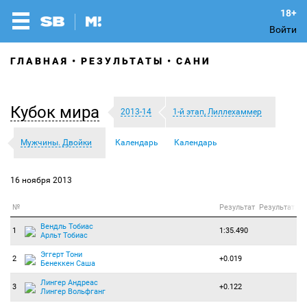
Войти
ГЛАВНАЯ
РЕЗУЛЬТАТЫ
САНИ
Кубок мира
2013-14
1-й этап, Лиллехаммер
Мужчины. Двойки
Календарь
Календарь
16 ноября 2013
№
Результат
Результат
Вендль Тобиас
1
1:35.490
Арльт Тобиас
Эггерт Тони
2
+0.019
Бенеккен Саша
Лингер Андреас
3
+0.122
Лингер Вольфганг