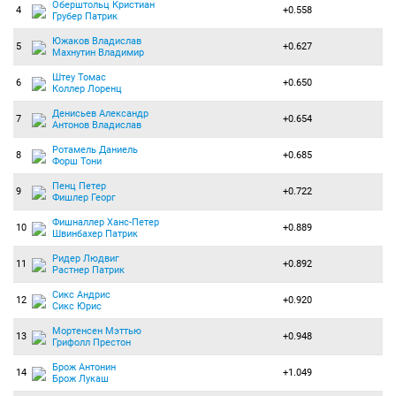
Оберштольц Кристиан
4
+0.558
Грубер Патрик
Южаков Владислав
5
+0.627
Махнутин Владимир
Штеу Томас
6
+0.650
Коллер Лоренц
Денисьев Александр
7
+0.654
Антонов Владислав
Ротамель Даниель
8
+0.685
Форш Тони
Пенц Петер
9
+0.722
Фишлер Георг
Фишналлер Ханс-Петер
10
+0.889
Швинбахер Патрик
Ридер Людвиг
11
+0.892
Растнер Патрик
Сикс Андрис
12
+0.920
Сикс Юрис
Мортенсен Мэттью
13
+0.948
Грифолл Престон
Брож Антонин
14
+1.049
Брож Лукаш