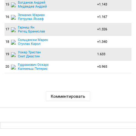
Богданов Андрей
15
+1.143
Медведев Андрей
Земаник Мариан
16
+1.167
Петрулак Йозеф
Гарниш Ян
17
+1.326
Регец Бранислав
Сольцански Марек
18
+1.340
Стухлак Карол
Уокер Тристан
19
1.633
Снит Джастин
Гудрамович Оскарс
20
+5.965
Калниньш Петерис
Комментировать