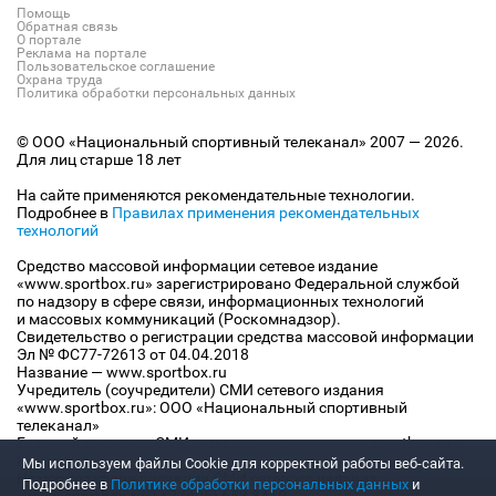
Помощь
Обратная связь
О портале
Реклама на портале
Пользовательское соглашение
Охрана труда
Политика обработки персональных данных
© ООО «Национальный спортивный телеканал» 2007 — 2026.
Для лиц старше 18 лет
На сайте применяются рекомендательные технологии.
Подробнее в
Правилах применения рекомендательных
технологий
Средство массовой информации сетевое издание
«www.sportbox.ru» зарегистрировано Федеральной службой
по надзору в сфере связи, информационных технологий
и массовых коммуникаций (Роскомнадзор).
Свидетельство о регистрации средства массовой информации
Эл № ФС77-72613 от 04.04.2018
Название — www.sportbox.ru
Учредитель (соучредители) СМИ сетевого издания
«www.sportbox.ru»: ООО «Национальный спортивный
телеканал»
Главный редактор СМИ сетевого издания «www.sportbox.ru»:
Конов В.А.
Мы используем файлы Сookie для корректной работы веб-сайта.
Номер телефона редакции СМИ сетевого издания
Подробнее в
Политике обработки персональных данных
и