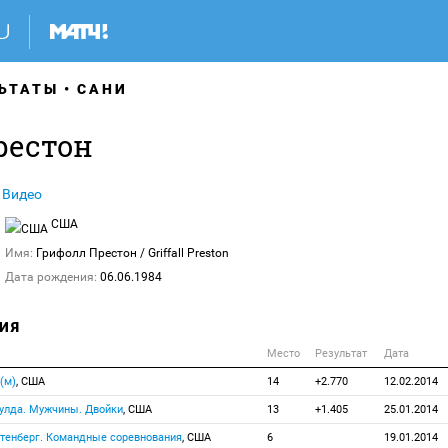
ЬТАТЫ
САНИ
рестон
Видео
США
Имя:
Грифолл Престон
/ Griffall Preston
Дата рождения:
06.06.1984
ИЯ
Место
Результат
Дата
(м)
, США
14
+2.770
12.02.2014
игулда. Мужчины. Двойки
, США
13
+1.405
25.01.2014
льтенберг. Командные соревнования
, США
6
19.01.2014