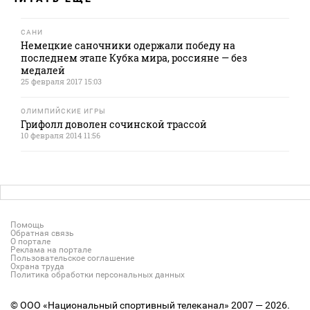
САНИ
Немецкие саночники одержали победу на
последнем этапе Кубка мира, россияне — без
медалей
25 февраля 2017 15:03
ОЛИМПИЙСКИЕ ИГРЫ
Грифолл доволен сочинской трассой
10 февраля 2014 11:56
Помощь
Обратная связь
О портале
Реклама на портале
Пользовательское соглашение
Охрана труда
Политика обработки персональных данных
© ООО «Национальный спортивный телеканал» 2007 — 2026.