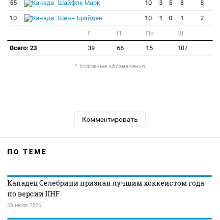
55
Шайфле Марк
10
3
5
8
8
10
Шенн Брэйден
10
1
0
1
2
Г
П
Пр
Ш
Всего: 23
39
66
15
107
? Условные обозначения
Комментировать
ПО ТЕМЕ
Канадец Селебрини признан лучшим хоккеистом года
по версии IIHF
09 июля 2026