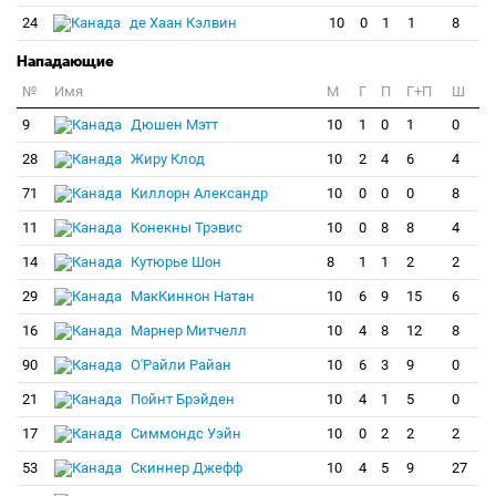
24
де Хаан Кэлвин
10
0
1
1
8
Нападающие
№
Имя
M
Г
П
Г+П
Ш
9
Дюшен Мэтт
10
1
0
1
0
28
Жиру Клод
10
2
4
6
4
71
Киллорн Александр
10
0
0
0
8
11
Конекны Трэвис
10
0
8
8
4
14
Кутюрье Шон
8
1
1
2
2
29
МакКиннон Натан
10
6
9
15
6
16
Марнер Митчелл
10
4
8
12
8
90
О'Райли Райан
10
6
3
9
0
21
Пойнт Брэйден
10
4
1
5
0
17
Симмондс Уэйн
10
0
2
2
2
53
Скиннер Джефф
10
4
5
9
27