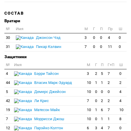
СОСТАВ
Вратари
№
Имя
M
Г
П
Пр
Ш
30
Джонсон Чэд
3
0
0
4
0
31
Пикар Кэлвин
7
0
0
11
0
Защитники
№
Имя
M
Г
П
Г+П
Ш
4
Бэрри Тайсон
3
2
5
7
0
44
Власик Марк-Эдуард
10
1
1
2
2
5
Демерс Джейсон
10
0
0
0
4
42
Ли Крис
7
0
2
2
4
19
Матесон Майк
10
1
6
7
10
7
Моррисcи Джош
10
0
1
1
8
12
Парэйко Колтон
6
3
4
7
0