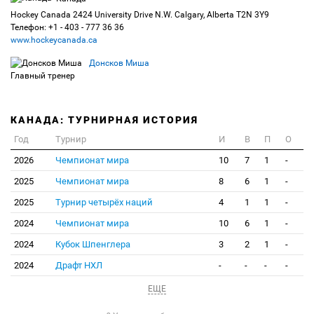
Hockey Canada 2424 University Drive N.W. Calgary, Alberta T2N 3Y9
Телефон: +1 - 403 - 777 36 36
www.hockeycanada.ca
Донсков Миша
Главный тренер
КАНАДА: ТУРНИРНАЯ ИСТОРИЯ
Год
Турнир
И
В
П
О
2026
Чемпионат мира
10
7
1
-
2025
Чемпионат мира
8
6
1
-
2025
Турнир четырёх наций
4
1
1
-
2024
Чемпионат мира
10
6
1
-
2024
Кубок Шпенглера
3
2
1
-
2024
Драфт НХЛ
-
-
-
-
ЕЩЕ