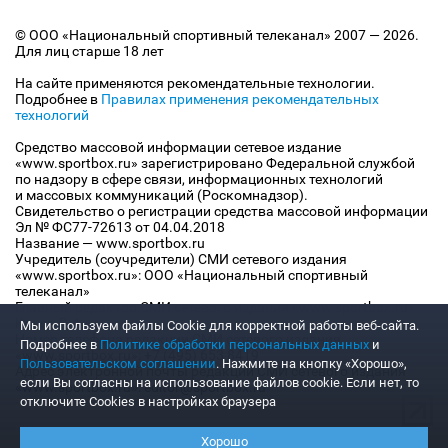
© ООО «Национальный спортивный телеканал» 2007 — 2026.
Для лиц старше 18 лет
На сайте применяются рекомендательные технологии.
Подробнее в
Правилах применения рекомендательных
технологий
Средство массовой информации сетевое издание
«www.sportbox.ru» зарегистрировано Федеральной службой
по надзору в сфере связи, информационных технологий
и массовых коммуникаций (Роскомнадзор).
Свидетельство о регистрации средства массовой информации
Эл № ФС77-72613 от 04.04.2018
Название — www.sportbox.ru
Учредитель (соучредители) СМИ сетевого издания
«www.sportbox.ru»: ООО «Национальный спортивный
телеканал»
Главный редактор СМИ сетевого издания «www.sportbox.ru»:
Конов В.А.
Мы используем файлы Сookie для корректной работы веб-сайта.
Номер телефона редакции СМИ сетевого издания
Подробнее в
Политике обработки персональных данных
и
«www.sportbox.ru»: +7 (495) 653 8419
Пользовательском соглашении
. Нажмите на кнопку «Хорошо»,
Адрес электронной почты редакции СМИ сетевого издания
если Вы согласны на использование файлов cookie. Если нет, то
«www.sportbox.ru»: editor@sportbox.ru
отключите Cookies в настройках браузера
Хорошо