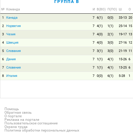
ГРУППА B
№
Команда
И
В(ВО)
П(ПО)
Ш
О
1
Канада
7
6(1)
0(0)
33-13
20
2
Норвегия
7
4(1)
1(1)
25-14
15
3
Чехия
7
4(0)
2(1)
19-17
13
4
Швеция
7
4(0)
3(0)
27-16
12
5
Словакия
7
3(1)
3(0)
21-19
11
6
Дания
7
1(1)
4(1)
15-26
6
7
Словения
7
1(1)
4(1)
13-25
6
8
Италия
7
0(0)
6(1)
5-28
1
Помощь
Обратная связь
О портале
Реклама на портале
Пользовательское соглашение
Охрана труда
Политика обработки персональных данных