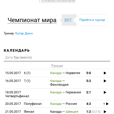
? Условные обозначения
Чемпионат мира
2017
Перейти в турнир
Тренер:
Купер Джон
КАЛЕНДАРЬ
Дата
Тур (место)
Раньше
15.05.2017
6 (1)
Канада
—
Норвегия
5:0
16.05.2017
7 (1)
Канада
—
5:2
Финляндия
18.05.2017
Канада
—
Германия
2:1
Четвертьфинал
20.05.2017
Полуфинал
Канада
—
Россия
4:2
T
21.05.2017
Финал
Канада
—
Швеция
1:2
(0:2 б)