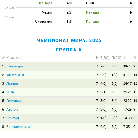
Канада
4:0
США
26 мая
Чехия
2:3
Канада
24 мая
Словакия
1:5
Канада
ЧЕМПИОНАТ МИРА. 2026
ГРУППА A
№
Команда
И
В(ВО)
П(ПО)
Ш
О
1
Швейцария
7
7(0)
0(0)
39-7
21
2
Финляндия
7
6(0)
1(0)
31-11
18
3
Латвия
7
4(0)
3(0)
24-17
12
4
США
7
3(1)
3(0)
25-21
11
5
Германия
7
3(0)
3(1)
23-22
10
6
Австрия
7
3(0)
4(0)
17-29
9
7
Венгрия
7
1(0)
6(0)
14-38
3
8
Великобритания
7
0(0)
7(0)
7-35
0