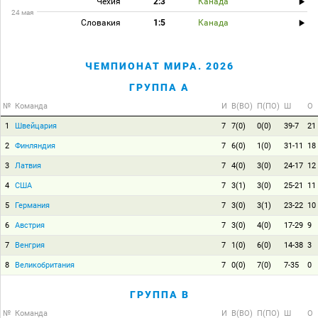
Чехия
2:3
Канада
24 мая
Словакия
1:5
Канада
ЧЕМПИОНАТ МИРА. 2026
ГРУППА A
№
Команда
И
В(ВО)
П(ПО)
Ш
О
1
Швейцария
7
7(0)
0(0)
39-7
21
2
Финляндия
7
6(0)
1(0)
31-11
18
3
Латвия
7
4(0)
3(0)
24-17
12
4
США
7
3(1)
3(0)
25-21
11
5
Германия
7
3(0)
3(1)
23-22
10
6
Австрия
7
3(0)
4(0)
17-29
9
7
Венгрия
7
1(0)
6(0)
14-38
3
8
Великобритания
7
0(0)
7(0)
7-35
0
ГРУППА B
№
Команда
И
В(ВО)
П(ПО)
Ш
О