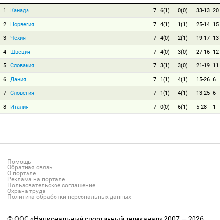
1
Канада
7
6(1)
0(0)
33-13
20
2
Норвегия
7
4(1)
1(1)
25-14
15
3
Чехия
7
4(0)
2(1)
19-17
13
4
Швеция
7
4(0)
3(0)
27-16
12
5
Словакия
7
3(1)
3(0)
21-19
11
6
Дания
7
1(1)
4(1)
15-26
6
7
Словения
7
1(1)
4(1)
13-25
6
8
Италия
7
0(0)
6(1)
5-28
1
Помощь
Обратная связь
О портале
Реклама на портале
Пользовательское соглашение
Охрана труда
Политика обработки персональных данных
© ООО «Национальный спортивный телеканал» 2007 — 2026.