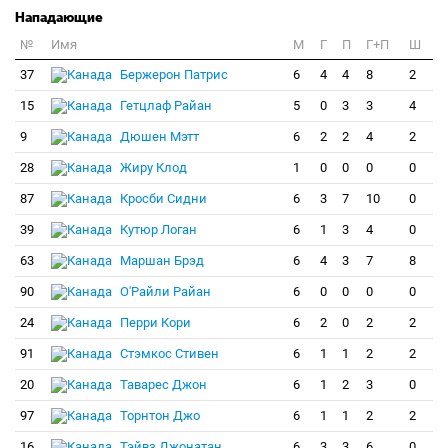
Нападающие
№
Имя
M
Г
П
Г+П
Ш
37
Бержерон Патрис
6
4
4
8
2
15
Гетцлаф Райан
5
0
3
3
4
9
Дюшен Мэтт
6
2
2
4
2
28
Жиру Клод
1
0
0
0
0
87
Кросби Сидни
6
3
7
10
0
39
Кутюр Логан
6
1
3
4
0
63
Маршан Брэд
6
4
3
7
8
90
О'Райли Райан
6
0
0
0
0
24
Перри Кори
6
2
0
2
2
91
Стэмкос Стивен
6
1
1
2
2
20
Таварес Джон
6
1
2
3
0
97
Торнтон Джо
6
1
1
2
2
16
Тэйвз Джонатан
6
3
3
6
0