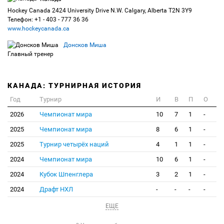
Hockey Canada 2424 University Drive N.W. Calgary, Alberta T2N 3Y9
Телефон: +1 - 403 - 777 36 36
www.hockeycanada.ca
Донсков Миша
Главный тренер
КАНАДА: ТУРНИРНАЯ ИСТОРИЯ
Год
Турнир
И
В
П
О
2026
Чемпионат мира
10
7
1
-
2025
Чемпионат мира
8
6
1
-
2025
Турнир четырёх наций
4
1
1
-
2024
Чемпионат мира
10
6
1
-
2024
Кубок Шпенглера
3
2
1
-
2024
Драфт НХЛ
-
-
-
-
ЕЩЕ