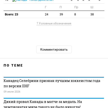
Г
П
Пр
Ш
Всего: 23
24
39
8
38
? Условные обозначения
Комментировать
ПО ТЕМЕ
Канадец Селебрини признан лучшим хоккеистом года
по версии IIHF
09 июля 2026
Дикий провал Канады в матче за медаль. На
чемпионатах мира такого не было никогда!