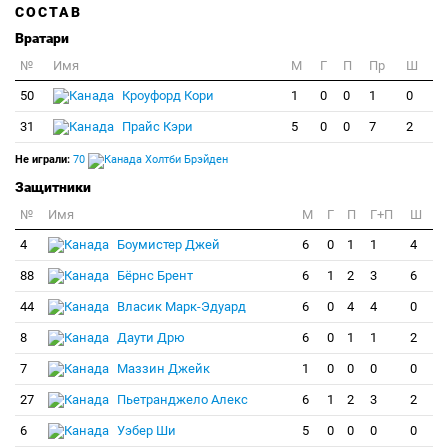
СОСТАВ
Вратари
№
Имя
M
Г
П
Пр
Ш
50
Кроуфорд Кори
1
0
0
1
0
31
Прайс Кэри
5
0
0
7
2
Не играли:
70
Холтби Брэйден
Защитники
№
Имя
M
Г
П
Г+П
Ш
4
Боумистер Джей
6
0
1
1
4
88
Бёрнс Брент
6
1
2
3
6
44
Власик Марк-Эдуард
6
0
4
4
0
8
Даути Дрю
6
0
1
1
2
7
Маззин Джейк
1
0
0
0
0
27
Пьетранджело Алекс
6
1
2
3
2
6
Уэбер Ши
5
0
0
0
0