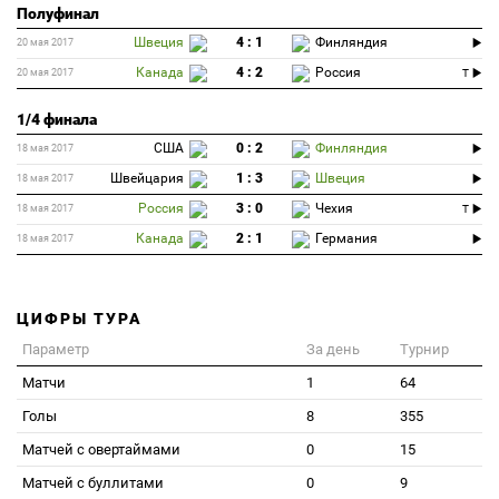
Полуфинал
Швеция
4 : 1
Финляндия
20 мая 2017
Канада
4 : 2
Россия
20 мая 2017
T
1/4 финала
США
0 : 2
Финляндия
18 мая 2017
Швейцария
1 : 3
Швеция
18 мая 2017
Россия
3 : 0
Чехия
18 мая 2017
T
Канада
2 : 1
Германия
18 мая 2017
ЦИФРЫ ТУРА
Параметр
За день
Турнир
Матчи
1
64
Голы
8
355
Матчей с овертаймами
0
15
Матчей с буллитами
0
9