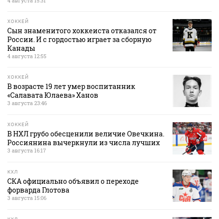
4 августа 15:31
ХОККЕЙ
Сын знаменитого хоккеиста отказался от
России. И с гордостью играет за сборную
Канады
4 августа 12:55
ХОККЕЙ
В возрасте 19 лет умер воспитанник
«Салавата Юлаева» Ханов
3 августа 23:46
ХОККЕЙ
В НХЛ грубо обесценили величие Овечкина.
Россиянина вычеркнули из числа лучших
3 августа 16:17
КХЛ
СКА официально объявил о переходе
форварда Глотова
3 августа 15:06