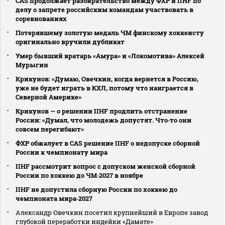
CAS продолжает разбирательство между ФХР и IIHF по
делу о запрете российским командам участвовать в
соревнованиях
Потерявшему золотую медаль ЧМ финскому хоккеисту
оригинально вручили дубликат
Умер бывший вратарь «Амура» и «Локомотива» Алексей
Мурыгин
Крикунов: «Думаю, Овечкин, когда вернется в Россию,
уже не будет играть в КХЛ, потому что наиграется в
Северной Америке»
Крикунов — о решении IIHF продлить отстранение
России: «Думал, что молодежь допустят. Что‑то они
совсем перегибают»
ФХР обжалует в CAS решение IIHF о недопуске сборной
России к чемпионату мира
IIHF рассмотрит вопрос с допуском женской сборной
России по хоккею до ЧМ‑2027 в ноябре
IIHF не допустила сборную России по хоккею до
чемпионата мира‑2027
Александр Овечкин посетил крупнейший в Европе завод
глубокой переработки индейки «Дамате»