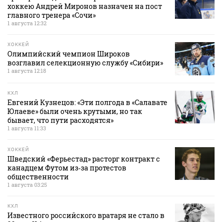
хоккею Андрей Миронов назначен на пост
главного тренера «Сочи»
1 августа 12:32
ХОККЕЙ
Олимпийский чемпион Широков
возглавил селекционную службу «Сибири»
1 августа 12:18
КХЛ
Евгений Кузнецов: «Эти полгода в «Салавате
Юлаеве» были очень крутыми, но так
бывает, что пути расходятся»
1 августа 11:33
ХОККЕЙ
Шведский «Ферьестад» расторг контракт с
канадцем Футом из‑за протестов
общественности
1 августа 03:25
КХЛ
Известного российского вратаря не стало в