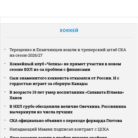
ХОККЕЙ
Терещенко и Епанчинцев вошли в тренерский штаб СКА
на сезон‑2026/27
Хоккейный клуб «Челны» не примет участия в новом
сезоне ВХЛ из‑за проблем с финансами
Сын знаменитого хоккеиста отказался от России. И с
гордостью играет за сборную Канады
В возрасте 19 лет умер воспитанник «Салавата Юлаева»
Ханов
В НХЛ грубо обесценили величие Овечкина. Россиянина
вычеркнули из числа лучших
СКА официально объявил о переходе форварда Глотова
Нападающий Мамин подписал контракт с ЦСКА
Двое россиян вошли в тройку лучших крайних