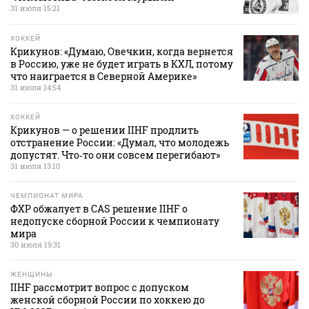
31 июля 15:21
ХОККЕЙ
Крикунов: «Думаю, Овечкин, когда вернется
в Россию, уже не будет играть в КХЛ, потому
что наиграется в Северной Америке»
31 июля 14:54
ХОККЕЙ
Крикунов — о решении IIHF продлить
отстранение России: «Думал, что молодежь
допустят. Что‑то они совсем перегибают»
31 июля 13:10
ЧЕМПИОНАТ МИРА
ФХР обжалует в CAS решение IIHF о
недопуске сборной России к чемпионату
мира
30 июля 19:31
ЖЕНЩИНЫ
IIHF рассмотрит вопрос с допуском
женской сборной России по хоккею до