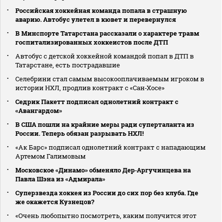
Российская хоккейная команда попала в страшную
аварию. Автобус улетел в кювет и перевернулся
В Минспорте Татарстана рассказали о характере травм
госпитализированных хоккеистов после ДТП
Автобус с детской хоккейной командой попал в ДТП в
Татарстане, есть пострадавшие
Селебрини стал самым высокооплачиваемым игроком в
истории НХЛ, продлив контракт с «Сан‑Хосе»
Седрик Пакетт подписал однолетний контракт с
«Авангардом»
В США пошли на крайние меры ради суперталанта из
России. Теперь обязан разрывать НХЛ!
«Ак Барс» подписал однолетний контракт с нападающим
Артемом Галимовым
Московское «Динамо» обменяло Дер‑Аргучинцева на
Павла Шэна из «Адмирала»
Суперзвезда хоккея из России до сих пор без клуба. Где
же окажется Кузнецов?
«Очень любопытно посмотреть, каким получится этот