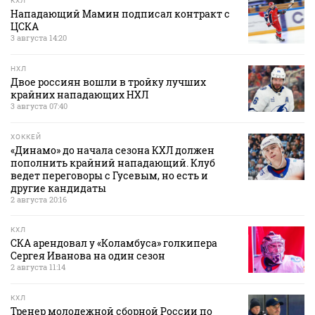
КХЛ
Нападающий Мамин подписал контракт с
ЦСКА
3 августа 14:20
НХЛ
Двое россиян вошли в тройку лучших
крайних нападающих НХЛ
3 августа 07:40
ХОККЕЙ
«Динамо» до начала сезона КХЛ должен
пополнить крайний нападающий. Клуб
ведет переговоры с Гусевым, но есть и
другие кандидаты
2 августа 20:16
КХЛ
СКА арендовал у «Коламбуса» голкипера
Сергея Иванова на один сезон
2 августа 11:14
КХЛ
Тренер молодежной сборной России по