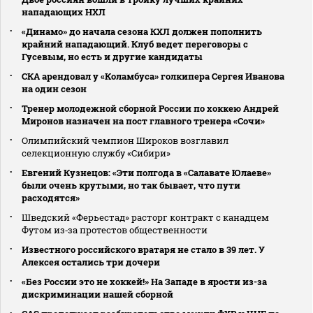
нападающих НХЛ
«Динамо» до начала сезона КХЛ должен пополнить
крайний нападающий. Клуб ведет переговоры с
Гусевым, но есть и другие кандидаты
СКА арендовал у «Коламбуса» голкипера Сергея Иванова
на один сезон
Тренер молодежной сборной России по хоккею Андрей
Миронов назначен на пост главного тренера «Сочи»
Олимпийский чемпион Широков возглавил
селекционную службу «Сибири»
Евгений Кузнецов: «Эти полгода в «Салавате Юлаеве»
были очень крутыми, но так бывает, что пути
расходятся»
Шведский «Ферьестад» расторг контракт с канадцем
Футом из‑за протестов общественности
Известного российского вратаря не стало в 39 лет. У
Алексея остались три дочери
«Без России это не хоккей!» На Западе в ярости из-за
дискриминации нашей сборной