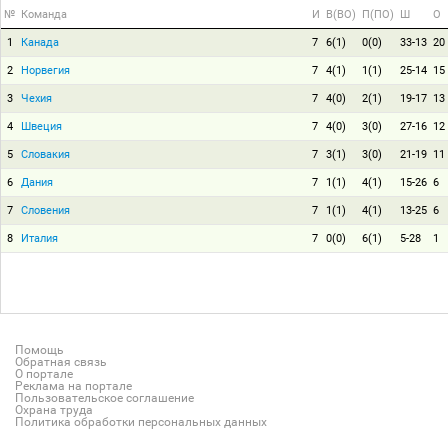
№
Команда
И
В(ВО)
П(ПО)
Ш
О
1
Канада
7
6(1)
0(0)
33-13
20
2
Норвегия
7
4(1)
1(1)
25-14
15
3
Чехия
7
4(0)
2(1)
19-17
13
4
Швеция
7
4(0)
3(0)
27-16
12
5
Словакия
7
3(1)
3(0)
21-19
11
6
Дания
7
1(1)
4(1)
15-26
6
7
Словения
7
1(1)
4(1)
13-25
6
8
Италия
7
0(0)
6(1)
5-28
1
Помощь
Обратная связь
О портале
Реклама на портале
Пользовательское соглашение
Охрана труда
Политика обработки персональных данных