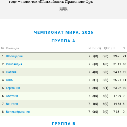
год» — новичок «Шанхайских Драконов» Фрк
ЕЩЕ
ЧЕМПИОНАТ МИРА. 2026
ГРУППА A
№
Команда
И
В(ВО)
П(ПО)
Ш
О
1
Швейцария
7
7(0)
0(0)
39-7
21
2
Финляндия
7
6(0)
1(0)
31-11
18
3
Латвия
7
4(0)
3(0)
24-17
12
4
США
7
3(1)
3(0)
25-21
11
5
Германия
7
3(0)
3(1)
23-22
10
6
Австрия
7
3(0)
4(0)
17-29
9
7
Венгрия
7
1(0)
6(0)
14-38
3
8
Великобритания
7
0(0)
7(0)
7-35
0
ГРУППА B