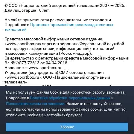
© ООО «Национальный спортивный телеканал» 2007 — 2026.
Для лиц старше 18 лет
На сайте применяются рекомендательные технологии.
Подробнее в
Правилах применения рекомендательных
технологий
Средство массовой информации сетевое издание
«www.sportbox.ru» зарегистрировано Федеральной службой
по надзору в сфере связи, информационных технологий
и массовых коммуникаций (Роскомнадзор).
Свидетельство о регистрации средства массовой информации
Эл № ФС77-72613 от 04.04.2018
Название — www.sportbox.ru
Учредитель (соучредители) СМИ сетевого издания
«www.sportbox.ru»: ООО «Национальный спортивный
телеканал»
Главный редактор СМИ сетевого издания «www.sportbox.ru»:
Конов В.А.
Мы используем файлы Сookie для корректной работы веб-сайта.
Номер телефона редакции СМИ сетевого издания
Подробнее в
Политике обработки персональных данных
и
«www.sportbox.ru»: +7 (495) 653 8419
Пользовательском соглашении
. Нажмите на кнопку «Хорошо»,
Адрес электронной почты редакции СМИ сетевого издания
если Вы согласны на использование файлов cookie. Если нет, то
«www.sportbox.ru»: editor@sportbox.ru
отключите Cookies в настройках браузера
Хорошо