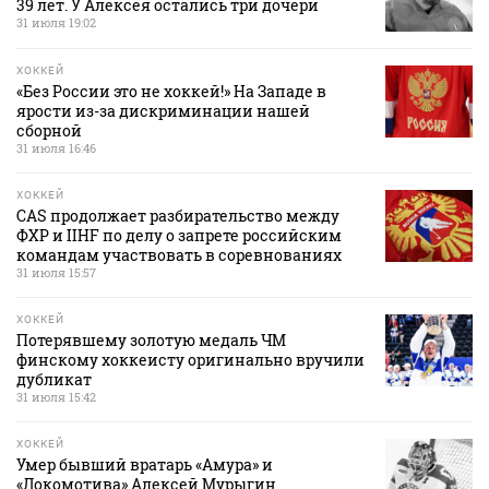
39 лет. У Алексея остались три дочери
31 июля 19:02
ХОККЕЙ
«Без России это не хоккей!» На Западе в
ярости из-за дискриминации нашей
сборной
31 июля 16:46
ХОККЕЙ
CAS продолжает разбирательство между
ФХР и IIHF по делу о запрете российским
командам участвовать в соревнованиях
31 июля 15:57
ХОККЕЙ
Потерявшему золотую медаль ЧМ
финскому хоккеисту оригинально вручили
дубликат
31 июля 15:42
ХОККЕЙ
Умер бывший вратарь «Амура» и
«Локомотива» Алексей Мурыгин