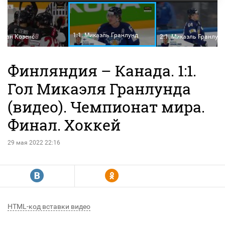
1:1. Микаэль Гранлунд
Дилан Козенс
2:1. Микаэль Гранлунд
Финляндия – Канада. 1:1.
Гол Микаэля Гранлунда
(видео). Чемпионат мира.
Финал. Хоккей
29 мая 2022 22:16
R
Y
HTML-код вставки видео