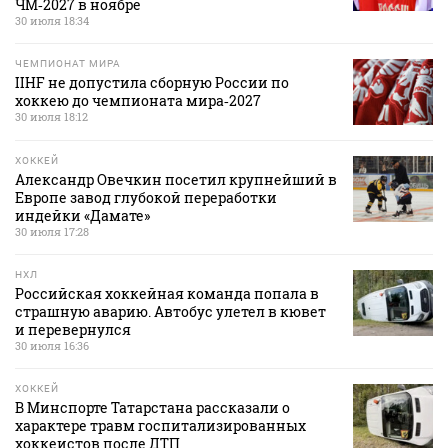
ЧМ‑2027 в ноябре
30 июля 18:34
ЧЕМПИОНАТ МИРА
IIHF не допустила сборную России по
хоккею до чемпионата мира‑2027
30 июля 18:12
ХОККЕЙ
Александр Овечкин посетил крупнейший в
Европе завод глубокой переработки
индейки «Дамате»
30 июля 17:28
НХЛ
Российская хоккейная команда попала в
страшную аварию. Автобус улетел в кювет
и перевернулся
30 июля 16:36
ХОККЕЙ
В Минспорте Татарстана рассказали о
характере травм госпитализированных
хоккеистов после ДТП