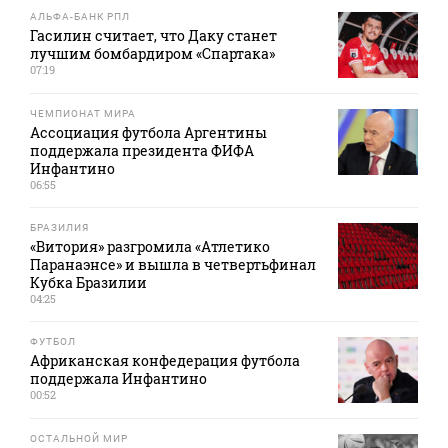
АЛЬФА-БАНК РПЛ
Гасилин считает, что Даку станет
лучшим бомбардиром «Спартака»
07:19
ЧЕМПИОНАТ МИРА
Ассоциация футбола Аргентины
поддержала президента ФИФА
Инфантино
06:55
БРАЗИЛИЯ
«Витория» разгромила «Атлетико
Паранаэнсе» и вышла в четвертьфинал
Кубка Бразилии
04:25
ФУТБОЛ
Африканская конфедерация футбола
поддержала Инфантино
00:52
ОСТАЛЬНОЙ МИР