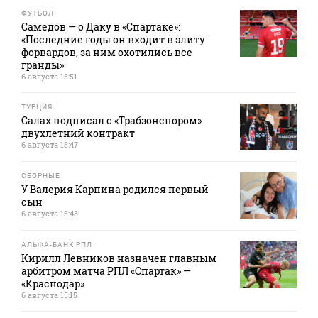
ФУТБОЛ
Самедов — о Даку в «Спартаке»:
«Последние годы он входит в элиту
форвардов, за ним охотились все
гранды»
6 августа 15:51
ТУРЦИЯ
Салах подписал с «Трабзонспором»
двухлетний контракт
6 августа 15:47
СБОРНЫЕ
У Валерия Карпина родился первый
сын
6 августа 15:43
АЛЬФА-БАНК РПЛ
Кирилл Левников назначен главным
арбитром матча РПЛ «Спартак» —
«Краснодар»
6 августа 15:15