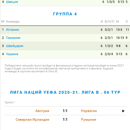
4
Швеция
6
1/0/5
5-13
3
ГРУППА 4
№
Команда
И
В/Н/П
М
О
1
Испания
6
3/2/1
13-3
11
2
Германия
6
2/3/1
10-13
9
3
Швейцария
6
1/3/2
9-8
6
4
Украина
6
2/0/4
5-13
6
Победители четырёх групп выйдут в финальную стадию, которая пройдет в июне 2021
года и будет состоять из полуфиналов, матча за третье место и финала. Худшие
команды в группах вылетают в Лигу B.
ЛИГА НАЦИЙ УЕФА 2020-21. ЛИГА B . 06 ТУР
Группа 1
Австрия
1:1
Норвегия
Северная Ирландия
1:1
Румыния