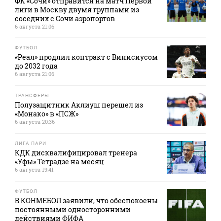
ФК «Сочи» отправится на матч Первой
лиги в Москву двумя группами из
соседних с Сочи аэропортов
6 августа 21:06
ФУТБОЛ
«Реал» продлил контракт с Винисиусом
до 2032 года
6 августа 21:06
ТРАНСФЕРЫ
Полузащитник Аклиуш перешел из
«Монако» в «ПСЖ»
6 августа 20:36
ЛИГА ПАРИ
КДК дисквалифицировал тренера
«Уфы» Тетрадзе на месяц
6 августа 19:41
ФУТБОЛ
В КОНМЕБОЛ заявили, что обеспокоены
постоянными односторонними
действиями ФИФА