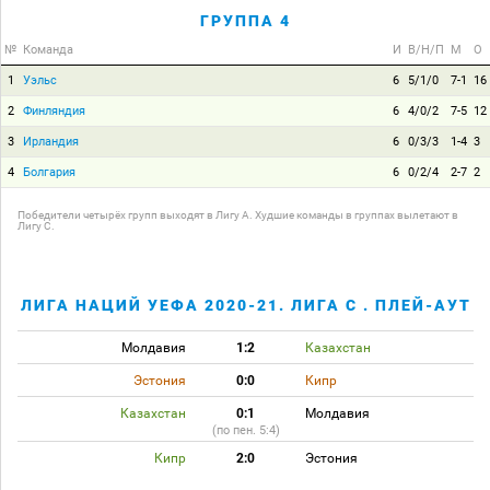
ГРУППА 4
№
Команда
И
В/Н/П
М
О
1
Уэльс
6
5/1/0
7-1
16
2
Финляндия
6
4/0/2
7-5
12
3
Ирландия
6
0/3/3
1-4
3
4
Болгария
6
0/2/4
2-7
2
Победители четырёх групп выходят в Лигу A. Худшие команды в группах вылетают в
Лигу C.
ЛИГА НАЦИЙ УЕФА 2020-21. ЛИГА C . ПЛЕЙ-АУТ
Молдавия
1:2
Казахстан
Эстония
0:0
Кипр
Казахстан
0:1
Молдавия
(по пен. 5:4)
Кипр
2:0
Эстония