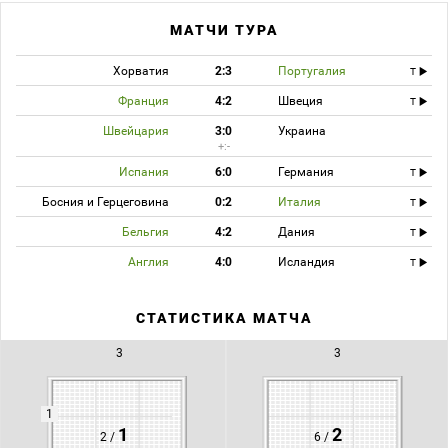
МАТЧИ ТУРА
Хорватия
2:3
Португалия
T
Франция
4:2
Швеция
T
Швейцария
3:0
Украина
+:-
Испания
6:0
Германия
T
Босния и Герцеговина
0:2
Италия
T
Бельгия
4:2
Дания
T
Англия
4:0
Исландия
T
СТАТИСТИКА МАТЧА
3
3
1
1
2
2 /
6 /