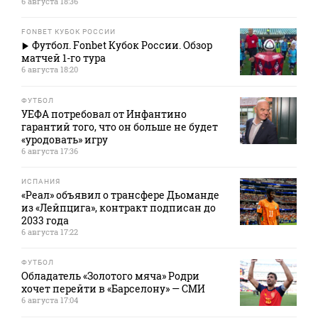
6 августа 18:36
FONBET КУБОК РОССИИ
Футбол. Fonbet Кубок России. Обзор
матчей 1-го тура
6 августа 18:20
ФУТБОЛ
УЕФА потребовал от Инфантино
гарантий того, что он больше не будет
«уродовать» игру
6 августа 17:36
ИСПАНИЯ
«Реал» объявил о трансфере Дьоманде
из «Лейпцига», контракт подписан до
2033 года
6 августа 17:22
ФУТБОЛ
Обладатель «Золотого мяча» Родри
хочет перейти в «Барселону» — СМИ
6 августа 17:04