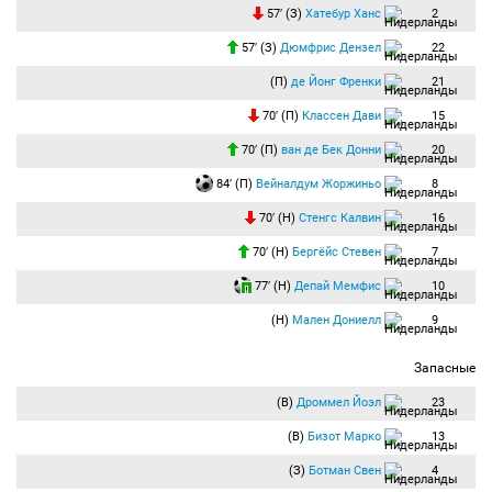
57′ (З)
Хатебур Ханс
2
57′ (З)
Дюмфрис Дензел
22
(П)
де Йонг Френки
21
70′ (П)
Классен Дави
15
70′ (П)
ван де Бек Донни
20
84′ (П)
Вейналдум Жоржиньо
8
70′ (Н)
Стенгс Калвин
16
70′ (Н)
Бергёйс Стевен
7
77′ (Н)
Депай Мемфис
10
(Н)
Мален Дониелл
9
Запасные
(В)
Дроммел Йоэл
23
(В)
Бизот Марко
13
(З)
Ботман Свен
4