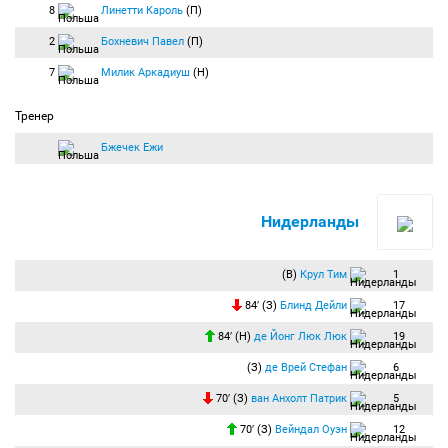
80:37
Замена:
Реца Аркадиуш
(Польша) заменён на
Рыбус Мацей
(Польша).
8
Линетти Кароль
(П)
83:23
Замена:
Блинд Дейли
(Нидерланды) заменён на
де Йонг Люк Люк
(Нидерланды).
2
Бохневич Павел
(П)
83:36
Угловой:
Бергёйс Стевен
(Нидерланды) вводит мяч с правого угла
7
Милик Аркадиуш
(Н)
поля.
84:00
Гол:
Вейналдум Жоржиньо
(Нидерланды) бьёт головой из штрафной и
Тренер
забивает гол. Ассистент
Бергёйс Стевен
(Нидерланды). Счёт 1:2.
ГООООООООООООЛ! Гости выходят вперед в счете! Вейналдум откликается на
Бжечек Ежи
перевод с угла поля и точным и сильным ударом направляет мяч в сетку ворот!
+00:01
Компенсированное время тайма — 5 минут.
+05:19
Конец второго тайма:
Продолжительность игрового времени — 95:19.
Счёт 1:2.
Нидерланды
Итоговый счёт 1:2.
Нидерланды, хотя и одерживают победу ноне могут настичь Италию и становятся
(В)
Крул Тим
1
второй командой в группе. С спасибо за внимание и до новых встреч на футболе!
84′ (З)
Блинд Дейли
17
84′ (Н)
де Йонг Люк Люк
19
(З)
де Врей Стефан
6
70′ (З)
ван Анхолт Патрик
5
70′ (З)
Вейндал Оуэн
12