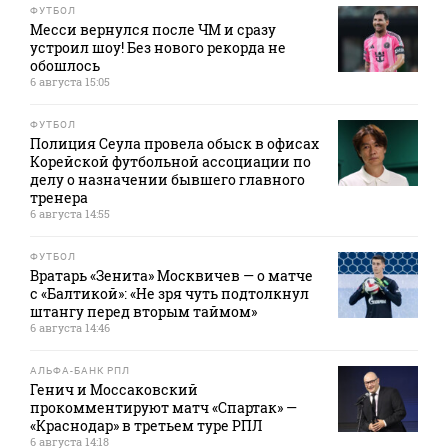
ФУТБОЛ
Месси вернулся после ЧМ и сразу
устроил шоу! Без нового рекорда не
обошлось
6 августа 15:05
ФУТБОЛ
Полиция Сеула провела обыск в офисах
Корейской футбольной ассоциации по
делу о назначении бывшего главного
тренера
6 августа 14:55
ФУТБОЛ
Вратарь «Зенита» Москвичев — о матче
с «Балтикой»: «Не зря чуть подтолкнул
штангу перед вторым таймом»
6 августа 14:46
АЛЬФА-БАНК РПЛ
Генич и Моссаковский
прокомментируют матч «Спартак» —
«Краснодар» в третьем туре РПЛ
6 августа 14:18