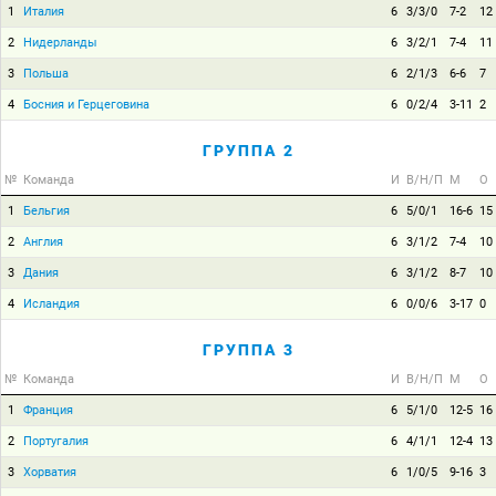
1
Италия
6
3/3/0
7-2
12
2
Нидерланды
6
3/2/1
7-4
11
3
Польша
6
2/1/3
6-6
7
4
Босния и Герцеговина
6
0/2/4
3-11
2
ГРУППА 2
№
Команда
И
В/Н/П
М
О
1
Бельгия
6
5/0/1
16-6
15
2
Англия
6
3/1/2
7-4
10
3
Дания
6
3/1/2
8-7
10
4
Исландия
6
0/0/6
3-17
0
ГРУППА 3
№
Команда
И
В/Н/П
М
О
1
Франция
6
5/1/0
12-5
16
2
Португалия
6
4/1/1
12-4
13
3
Хорватия
6
1/0/5
9-16
3