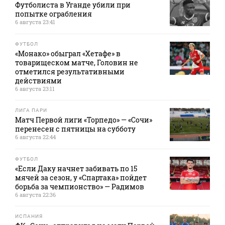
Футболиста в Уганде убили при
попытке ограбления
6 августа 23:41
ФУТБОЛ
«Монако» обыграл «Хетафе» в
товарищеском матче, Головин не
отметился результативными
действиями
6 августа 23:11
ЛИГА ПАРИ
Матч Первой лиги «Торпедо» — «Сочи»
перенесен с пятницы на субботу
6 августа 22:44
ФУТБОЛ
«Если Даку начнет забивать по 15
мячей за сезон, у «Спартака» пойдет
борьба за чемпионство» — Радимов
6 августа 22:36
ИСПАНИЯ