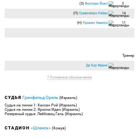
(З)
Велтман Йоел
3
(П)
Гравенберх Райан
14
(Н)
Промес Квинси
11
Тренер
Де Бур Франк
? Условные обозначения
СУДЬЯ
Гринфельд Орель
(Израиль)
Судья на линии 1: Хассан Рой (Израиль)
Судья на линии 2: Яркони Идан (Израиль)
Резервный судья: Лейбовиц Галь (Израиль)
СТАДИОН
«Шленск»
(Хожув)