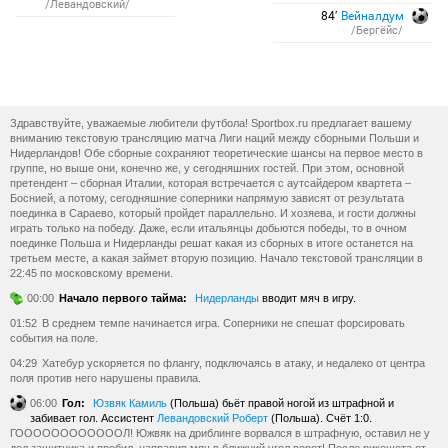
/Левандовский/
84′
Вейналдум
/Бергёйс/
Здравствуйте, уважаемые любители футбола! Sportbox.ru предлагает вашему
вниманию текстовую трансляцию матча Лиги наций между сборными Польши и
Нидерландов! Обе сборные сохраняют теоретические шансы на первое место в
группе, но выше они, конечно же, у сегодняшних гостей. При этом, основной
претендент – сборная Италии, которая встречается с аутсайдером квартета –
Боснией, а потому, сегодняшние соперники напрямую зависят от результата
поединка в Сараево, который пройдет параллельно. И хозяева, и гости должны
играть только на победу. Даже, если итальянцы добьются победы, то в очном
поединке Польша и Нидерланды решат какая из сборных в итоге останется на
третьем месте, а какая займет вторую позицию. Начало текстовой трансляции в
22:45 по московскому времени.
00:00
Начало первого тайма:
Нидерланды
вводит мяч в игру.
01:52
В среднем темпе начинается игра. Соперники не спешат форсировать
события на поле.
04:29
Хатебур ускоряется по флангу, подключаясь в атаку, и недалеко от центра
поля против него нарушены правила.
06:00
Гол:
Юзвяк Камиль
(Польша) бьёт правой ногой из штрафной и
забивает гол. Ассистент
Левандовский Роберт
(Польша). Счёт 1:0.
ГООООООООООООЛ! Южвяк на дриблинге ворвался в штрафную, оставил не у