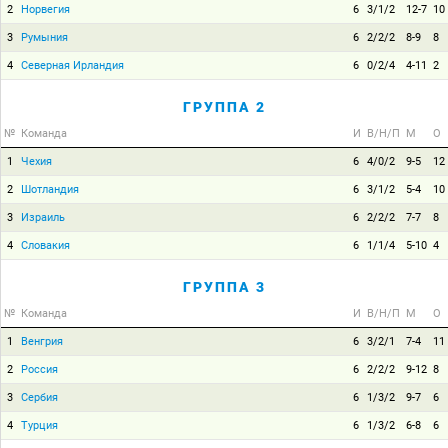
2
Норвегия
6
3/1/2
12-7
10
3
Румыния
6
2/2/2
8-9
8
4
Северная Ирландия
6
0/2/4
4-11
2
ГРУППА 2
№
Команда
И
В/Н/П
М
О
1
Чехия
6
4/0/2
9-5
12
2
Шотландия
6
3/1/2
5-4
10
3
Израиль
6
2/2/2
7-7
8
4
Словакия
6
1/1/4
5-10
4
ГРУППА 3
№
Команда
И
В/Н/П
М
О
1
Венгрия
6
3/2/1
7-4
11
2
Россия
6
2/2/2
9-12
8
3
Сербия
6
1/3/2
9-7
6
4
Турция
6
1/3/2
6-8
6