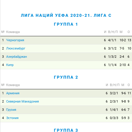
ЛИГА НАЦИЙ УЕФА 2020-21. ЛИГА C
ГРУППА 1
№
Команда
И
В/Н/П
М
О
1
Черногория
6
4/1/1
10-2
13
2
Люксембург
6
3/1/2
7-5
10
3
Азербайджан
6
1/3/2
2-4
6
4
Кипр
6
1/1/4
2-10
4
ГРУППА 2
№
Команда
И
В/Н/П
М
О
1
Армения
6
3/2/1
9-6
11
2
Северная Македония
6
2/3/1
9-8
9
3
Грузия
6
1/4/1
6-6
7
4
Эстония
6
0/3/3
5-9
3
ГРУППА 3