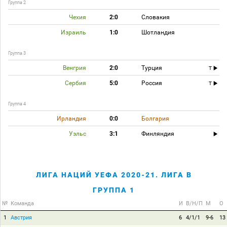
Группа 2
Чехия
2:0
Словакия
Израиль
1:0
Шотландия
Группа 3
Венгрия
2:0
Турция
T
Сербия
5:0
Россия
T
Группа 4
Ирландия
0:0
Болгария
Уэльс
3:1
Финляндия
ЛИГА НАЦИЙ УЕФА 2020-21. ЛИГА B
ГРУППА 1
№
Команда
И
В/Н/П
М
О
1
Австрия
6
4/1/1
9-6
13