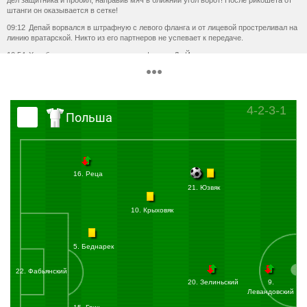
дел защитника и пробил, направив мяч в ближний угол ворот! После рикошета от
штанги он оказывается в сетке!
09:12
Депай ворвался в штрафную с левого фланга и от лицевой простреливал на
линию вратарской. Никто из его партнеров не успевает к передаче.
10:54
Хатебур подключился в атаку по флангу. Де Йонг стремился выполнить
диагональный перевод на ход защитнику. Неточно получается.
11:19
Удар по воротам:
Вейналдум Жоржиньо
(Нидерланды) бьёт правой ногой
из штрафной в створ ворот. Мяч пойман вратарём.
Вейналдум, оказавшись на острие атаки, выскакивает на вратаря и наносит удар.
4-2-3-1
Получается не сильно и прямо в руки Фабьянскому!
Польша
13:34
Удар по воротам:
Классен Дави
(Нидерланды) бьёт правой ногой из
штрафной в створ ворот. Мяч пойман вратарём.
13:39
Удар по воротам:
Мален Дониелл
(Нидерланды) бьёт головой из
штрафной. Мяч летит мимо ворот.
16. Реца
Мален замыкал перевод в штрафную и наносил удар головой, но из выгодной
21. Юзвяк
позиции не попал в створ!
14:11
Наказание:
Крыховяк Гжегож
(Польша) получает предупреждение.
10. Крыховяк
В центральной части поля Крыховяк грубо сыграл против Депая.
15:52
Удар по воротам:
Плахета Пшемыслав
(Польша) бьёт левой ногой из
штрафной. в штангу.
5. Беднарек
Опасно! Плахета берет игру на себя, выходит с правого фланга под углом на
ворота и наносит удар! Штанга играет за соперников!
22. Фабьянский
15:59
Удар по воротам:
Левандовский Роберт
(Польша) бьёт правой ногой из-за
20. Зелиньский
9.
пределов штрафной. Мяч летит мимо ворот.
Левандовский
Левандовский наносил удар с подбора. Мяч полетел в стороне от створа.