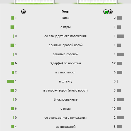
Голы
1
Голы
2
1
с игры
1
0
со стандартного положения
1
1
забитые правой ногой
1
0
забитые головой
1
6
Удар(ы) по воротам
12
2
в створ ворот
6
1
в штангу
0
3
в сторону ворот (мимо ворот)
3
0
блокированные
3
6
с игры
10
0
со стандартного положения
2
4
из штрафной
8