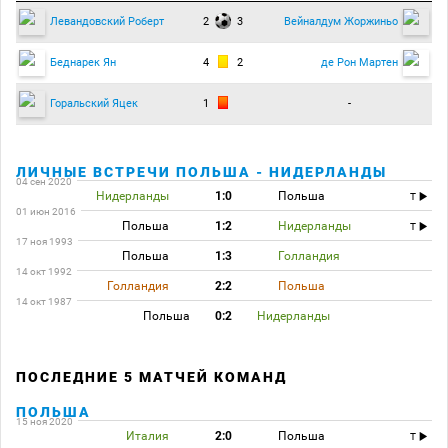
2
3
Левандовский Роберт
Вейналдум Жоржиньо
4
2
Беднарек Ян
де Рон Мартен
1
-
Горальский Яцек
ЛИЧНЫЕ ВСТРЕЧИ ПОЛЬША - НИДЕРЛАНДЫ
04 сен 2020
Нидерланды
1:0
Польша
T
01 июн 2016
Польша
1:2
Нидерланды
T
17 ноя 1993
Польша
1:3
Голландия
14 окт 1992
Голландия
2:2
Польша
14 окт 1987
Польша
0:2
Нидерланды
ПОСЛЕДНИЕ 5 МАТЧЕЙ КОМАНД
ПОЛЬША
15 ноя 2020
Италия
2:0
Польша
T