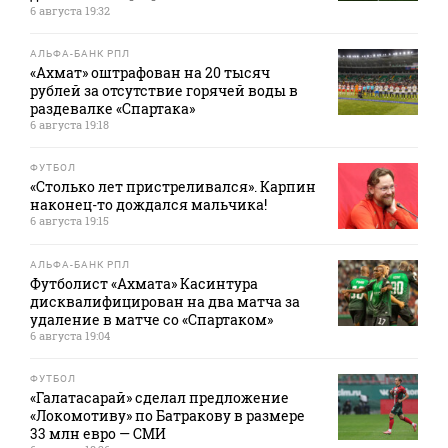
6 августа 19:32
АЛЬФА-БАНК РПЛ
«Ахмат» оштрафован на 20 тысяч
рублей за отсутствие горячей воды в
раздевалке «Спартака»
6 августа 19:18
ФУТБОЛ
«Столько лет пристреливался». Карпин
наконец-то дождался мальчика!
6 августа 19:15
АЛЬФА-БАНК РПЛ
Футболист «Ахмата» Касинтура
дисквалифицирован на два матча за
удаление в матче со «Спартаком»
6 августа 19:04
ФУТБОЛ
«Галатасарай» сделал предложение
«Локомотиву» по Батракову в размере
33 млн евро — СМИ