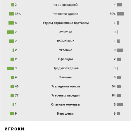
2
из-за штрафной
4
33%
точности ударов
50%
4
Удары отраженные вратарем
1
2
отбитые
0
2
пойманные
1
2
Угловые
9
2
Офсайды
2
3
Предупреждения
0
4
Замены
5
46
% владения мячом
54
77
% точных передач
84
1
Опасные моменты
5
9
Нарушения
6
ИГРОКИ