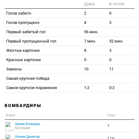
Дома
В гостях
Голов забито
2
0
Голов пропущено
4
3
Первый забитый гол
56 мин.
Первый пропущенный гол
7 мин.
52 мин.
Желтые карточки
8
3
Красные карточки
0
0
Замены
10
11
Самая крупная победа
Самое крупное поражение
1:2
0:2
БОМБАРДИРЫ
Игрок
Голы
Краев Божидар
1
Болгария
Илиев Димитар
1 (1)