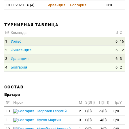
18.11.2020
6 (4)
Ирландия
—
Болгария
0:0
ТУРНИРНАЯ ТАБЛИЦА
№
Команда
И
О
1
Уэльс
6
16
2
Финляндия
6
12
3
Ирландия
6
3
4
Болгария
6
2
СОСТАВ
Вратари
№
Игрок
M
З(ЗП)
П(ПП)
Пр/У
13
Георгиев Георгий
2
0(0)
-2(0)
0/0
1
Луков Мартин
3
0(0)
-4(0)
0/0
13
Михайлов Николай
1
0(0)
-1(0)
0/0