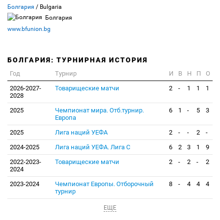
Болгария
/ Bulgaria
Болгария
www.bfunion.bg
БОЛГАРИЯ: ТУРНИРНАЯ ИСТОРИЯ
Год
Турнир
И
В
Н
П
О
2026-2027-
Товарищеские матчи
2
-
1
1
1
2028
2025
Чемпионат мира. Отб.турнир.
6
1
-
5
3
Европа
2025
Лига наций УЕФА
2
-
-
2
-
2024-2025
Лига наций УЕФА. Лига С
6
2
3
1
9
2022-2023-
Товарищеские матчи
2
-
2
-
2
2024
2023-2024
Чемпионат Европы. Отборочный
8
-
4
4
4
турнир
ЕЩЕ