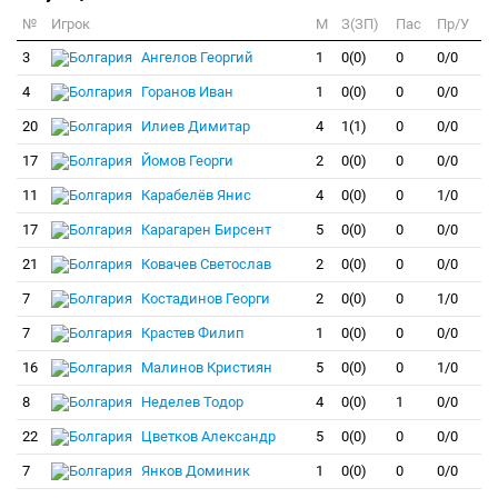
№
Игрок
M
З(ЗП)
Пас
Пр/У
3
Ангелов Георгий
1
0(0)
0
0/0
4
Горанов Иван
1
0(0)
0
0/0
20
Илиев Димитар
4
1(1)
0
0/0
17
Йомов Георги
2
0(0)
0
0/0
11
Карабелёв Янис
4
0(0)
0
1/0
17
Карагарен Бирсент
5
0(0)
0
0/0
21
Ковачев Светослав
2
0(0)
0
0/0
7
Костадинов Георги
2
0(0)
0
1/0
7
Крастев Филип
1
0(0)
0
0/0
16
Малинов Кристиян
5
0(0)
0
1/0
8
Неделев Тодор
4
0(0)
1
0/0
22
Цветков Александр
5
0(0)
0
0/0
7
Янков Доминик
1
0(0)
0
0/0