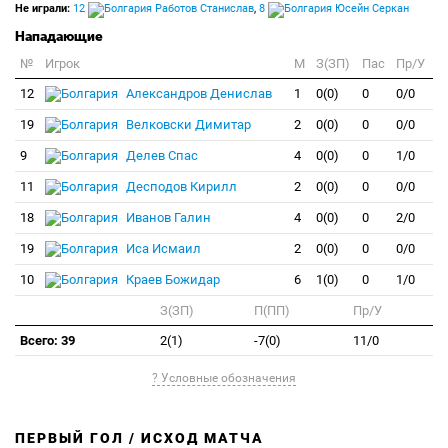
Не играли:
12
Работов Станислав
,
8
Юсейн Серкан
Нападающие
№
Игрок
M
З(ЗП)
Пас
Пр/У
12
Александров Денислав
1
0(0)
0
0/0
19
Велковски Димитар
2
0(0)
0
0/0
9
Делев Спас
4
0(0)
0
1/0
11
Десподов Кирилл
2
0(0)
0
0/0
18
Иванов Галин
4
0(0)
0
2/0
19
Иса Исмаил
2
0(0)
0
0/0
10
Краев Божидар
6
1(0)
0
1/0
З(ЗП)
П(ПП)
Пр/У
Всего: 39
2(1)
-7(0)
11/0
? Условные обозначения
ПЕРВЫЙ ГОЛ / ИСХОД МАТЧА