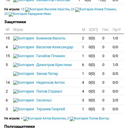
Не играли:
13
Василев Христян
,
23
Илиев Пламен
,
23
Караджов Иван
Защитники
№
Игрок
M
З(ЗП)
Пас
Пр/У
15
Божиков Василь
2
0(0)
0
1/0
4
Василев Александар
1
0(0)
0
0/0
15
Галабов Пламен
1
0(0)
0
0/0
5
Димитров Кристиан
6
0(0)
0
1/0
Занев Петар
1
0(0)
0
0/0
14
Недялков Антон
4
0(0)
0
0/0
2
Попов Страхил
4
0(0)
0
0/0
6
Сисиньо
3
0(0)
0
2/0
3
Терзиев Георгий
1
0(0)
0
0/0
Не играли:
4
Антов Валентин
,
3
Попов Виктор
Полузащитники