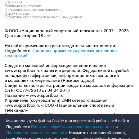
О портале
Реклама на портале
Пользовательское соглашение
Охрана труда
Политика обработки персональных данных
© ООО «Национальный спортивный телеканал» 2007 — 2026.
Для лиц старше 18 лет
На сайте применяются рекомендательные технологии.
Подробнее в
Правилах применения рекомендательных
технологий
Средство массовой информации сетевое издание
«www.sportbox.ru» зарегистрировано Федеральной службой
по надзору в сфере связи, информационных технологий
и массовых коммуникаций (Роскомнадзор).
Свидетельство о регистрации средства массовой информации
Эл № ФС77-72613 от 04.04.2018
Название — www.sportbox.ru
Учредитель (соучредители) СМИ сетевого издания
«www.sportbox.ru»: ООО «Национальный спортивный
телеканал»
Главный редактор СМИ сетевого издания «www.sportbox.ru»:
Конов В.А.
Мы используем файлы Сookie для корректной работы веб-сайта.
Номер телефона редакции СМИ сетевого издания
Подробнее в
Политике обработки персональных данных
и
«www.sportbox.ru»: +7 (495) 653 8419
Пользовательском соглашении
. Нажмите на кнопку «Хорошо»,
Адрес электронной почты редакции СМИ сетевого издания
если Вы согласны на использование файлов cookie. Если нет, то