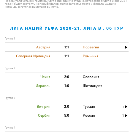
Победители четырёх групп выйдут в финальную стадию, которая пройдет в июне 2021
года и будет состоять из полуфиналов, матча за третье место и финала. Худшие
команды в группах вылетают в Лигу B.
ЛИГА НАЦИЙ УЕФА 2020-21. ЛИГА B . 06 ТУР
Группа 1
Австрия
1:1
Норвегия
Северная Ирландия
1:1
Румыния
Группа 2
Чехия
2:0
Словакия
Израиль
1:0
Шотландия
Группа 3
Венгрия
2:0
Турция
T
Сербия
5:0
Россия
T
Группа 4