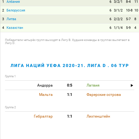
1
Албания
6
3/2/1
8-4
11
2
Белоруссия
6
3/1/2
10-8
10
3
Литва
6
2/2/2
5-7
8
4
Казахстан
6
1/1/4
5-9
4
Победители четырёх групп выходят в Лигу B. Худшие команды в группах вылетают в
Лигу D.
ЛИГА НАЦИЙ УЕФА 2020-21. ЛИГА D . 06 ТУР
Группа 1
Андорра
0:5
Латвия
Мальта
1:1
Фарерские острова
Группа 2
Гибралтар
1:1
Лихтенштейн