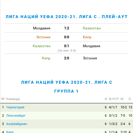
ЛИГА НАЦИЙ УЕФА 2020-21. ЛИГА C . ПЛЕЙ-АУТ
Молдавия
1:2
Казахстан
Эстония
0:0
Кипр
Казахстан
0:1
Молдавия
(по пен. 5:4)
Кипр
2:0
Эстония
ЛИГА НАЦИЙ УЕФА 2020-21. ЛИГА C
ГРУППА 1
№
Команда
И
В/Н/П
М
О
1
Черногория
6
4/1/1
10-2
13
2
Люксембург
6
3/1/2
7-5
10
3
Азербайджан
6
1/3/2
2-4
6
4
Кипр
6
1/1/4
2-10
4