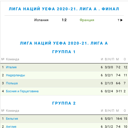
ЛИГА НАЦИЙ УЕФА 2020-21. ЛИГА A . ФИНАЛ
Испания
1:2
Франция
T
ЛИГА НАЦИЙ УЕФА 2020-21. ЛИГА A
ГРУППА 1
№
Команда
И
В/Н/П
М
О
1
Италия
6
3/3/0
7-2
12
2
Нидерланды
6
3/2/1
7-4
11
3
Польша
6
2/1/3
6-6
7
4
Босния и Герцеговина
6
0/2/4
3-11
2
ГРУППА 2
№
Команда
И
В/Н/П
М
О
1
Бельгия
6
5/0/1
16-6
15
2
Англия
6
3/1/2
7-4
10