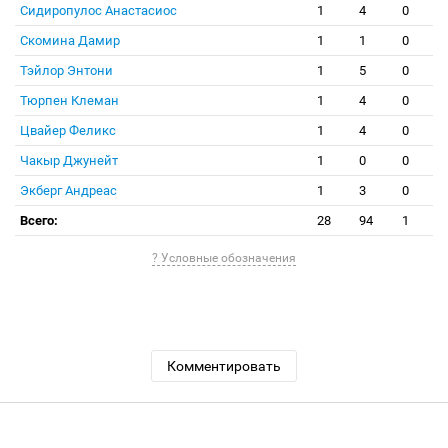
Сидиропулос Анастасиос
1
4
0
Скомина Дамир
1
1
0
Тэйлор Энтони
1
5
0
Тюрпен Клеман
1
4
0
Цвайер Феликс
1
4
0
Чакыр Джунейт
1
0
0
Экберг Андреас
1
3
0
Всего:
28
94
1
? Условные обозначения
Комментировать