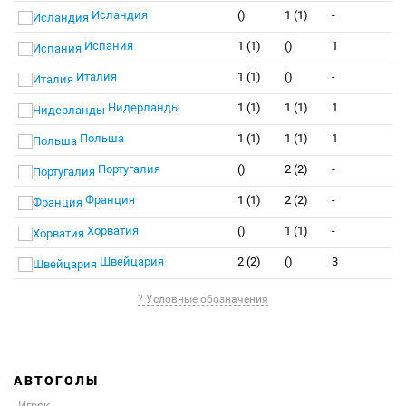
Исландия
()
1 (1)
-
Испания
1 (1)
()
1
Италия
1 (1)
()
-
Нидерланды
1 (1)
1 (1)
1
Польша
1 (1)
1 (1)
1
Португалия
()
2 (2)
-
Франция
1 (1)
2 (2)
-
Хорватия
()
1 (1)
-
Швейцария
2 (2)
()
3
? Условные обозначения
АВТОГОЛЫ
Игрок