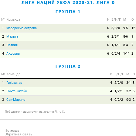
ЛИГА НАЦИЙ УЕФА 2020-21. ЛИГА D
ГРУППА 1
№
Команда
И
В/Н/П
М
О
1
Фарерские острова
6
3/3/0
9-5
12
2
Мальта
6
2/3/1
8-6
9
3
Латвия
6
1/4/1
8-4
7
4
Андорра
6
0/2/4
1-11
2
ГРУППА 2
№
Команда
И
В/Н/П
М
О
1
Гибралтар
4
2/2/0
3-1
8
2
Лихтенштейн
4
1/2/1
3-2
5
3
Сан-Марино
4
0/2/2
0-3
2
Победители двух групп выходят в Лигу C.
Помощь
Обратная связь