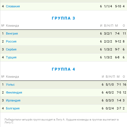
4
Словакия
6
1/1/4
5-10
4
ГРУППА 3
№
Команда
И
В/Н/П
М
О
1
Венгрия
6
3/2/1
7-4
11
2
Россия
6
2/2/2
9-12
8
3
Сербия
6
1/3/2
9-7
6
4
Турция
6
1/3/2
6-8
6
ГРУППА 4
№
Команда
И
В/Н/П
М
О
1
Уэльс
6
5/1/0
7-1
16
2
Финляндия
6
4/0/2
7-5
12
3
Ирландия
6
0/3/3
1-4
3
4
Болгария
6
0/2/4
2-7
2
Победители четырёх групп выходят в Лигу A. Худшие команды в группах вылетают в
Лигу C.