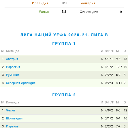
Ирландия
0:0
Болгария
Уэльс
3:1
Финляндия
ЛИГА НАЦИЙ УЕФА 2020-21. ЛИГА B
ГРУППА 1
№
Команда
И
В/Н/П
М
О
1
Австрия
6
4/1/1
9-6
13
2
Норвегия
6
3/1/2
12-7
10
3
Румыния
6
2/2/2
8-9
8
4
Северная Ирландия
6
0/2/4
4-11
2
ГРУППА 2
№
Команда
И
В/Н/П
М
О
1
Чехия
6
4/0/2
9-5
12
2
Шотландия
6
3/1/2
5-4
10
3
Израиль
6
2/2/2
7-7
8