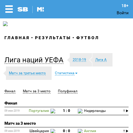
Войти
ГЛАВНАЯ
РЕЗУЛЬТАТЫ
ФУТБОЛ
Лига наций УЕФА
2018-19
Лига A
Матч за третье место
Статистика
Финал
Матч за 3 место
Полуфинал
Финал
Португалия
1 : 0
Нидерланды
09 июн 2019
T
Матч за 3 место
Швейцария
0 : 0
Англия
09 июн 2019
T