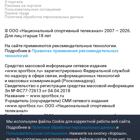
О портале
Реклама на портале
Пользовательское соглашение
Охрана труда
Политика обработки персональных данных
© ООО «Национальный спортивный телеканал» 2007 — 2026.
Для лиц старше 18 лет
На сайте применяются рекомендательные технологии.
Подробнее в
Правилах применения рекомендательных
технологий
Средство массовой информации сетевое издание
«www.sportbox.ru» зарегистрировано Федеральной службой
по надзору в сфере связи, информационных технологий
и массовых коммуникаций (Роскомнадзор).
Свидетельство о регистрации средства массовой информации
Эл № ФС77-72613 от 04.04.2018
Название — www.sportbox.ru
Учредитель (соучредители) СМИ сетевого издания
«www.sportbox.ru»: ООО «Национальный спортивный
телеканал»
Главный редактор СМИ сетевого издания «www.sportbox.ru»:
Конов В.А.
Мы используем файлы Сookie для корректной работы веб-сайта.
Номер телефона редакции СМИ сетевого издания
Подробнее в
Политике обработки персональных данных
и
«www.sportbox.ru»: +7 (495) 653 8419
Пользовательском соглашении
. Нажмите на кнопку «Хорошо»,
Адрес электронной почты редакции СМИ сетевого издания
если Вы согласны на использование файлов cookie. Если нет, то