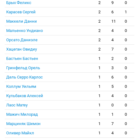
Брых Феликс
2
9
0
Карасев Сергей
2
6
1
Маккели Данни
2
11
0
Мальенко Ундиано
2
4
0
Орсато Даниэле
2
4
0
Хацеган Овидиу
2
7
0
Бастьен Бастьен
1
2
0
Гринфельд Орель
1
3
0
Дель Серро Карлос
1
6
0
Коллум Уильям
1
5
0
Кульбаков Алексей
1
4
0
Лаос Матеу
1
0
0
Мажич Милорад
1
1
0
Марциняк Шимон
1
7
0
Оливер Майкл
1
4
0