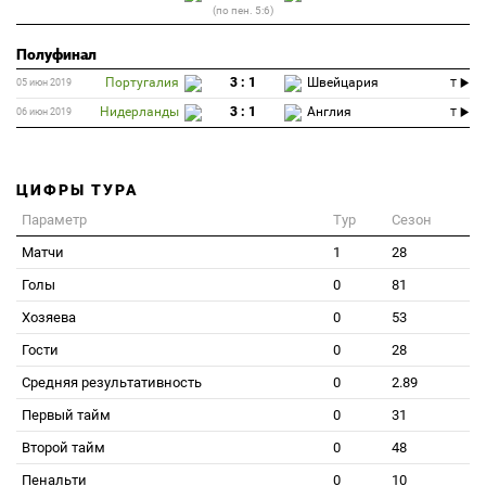
(по пен. 5:6)
Полуфинал
Португалия
3 : 1
Швейцария
05 июн 2019
T
Нидерланды
3 : 1
Англия
06 июн 2019
T
ЦИФРЫ ТУРА
Параметр
Тур
Сезон
Матчи
1
28
Голы
0
81
Хозяева
0
53
Гости
0
28
Средняя результативность
0
2.89
Первый тайм
0
31
Второй тайм
0
48
Пенальти
0
10