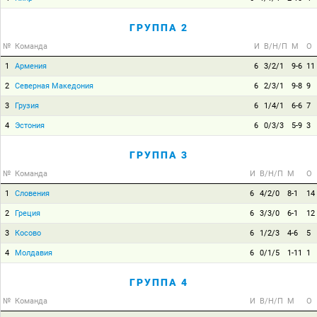
ГРУППА 2
№
Команда
И
В/Н/П
М
О
1
Армения
6
3/2/1
9-6
11
2
Северная Македония
6
2/3/1
9-8
9
3
Грузия
6
1/4/1
6-6
7
4
Эстония
6
0/3/3
5-9
3
ГРУППА 3
№
Команда
И
В/Н/П
М
О
1
Словения
6
4/2/0
8-1
14
2
Греция
6
3/3/0
6-1
12
3
Косово
6
1/2/3
4-6
5
4
Молдавия
6
0/1/5
1-11
1
ГРУППА 4
№
Команда
И
В/Н/П
М
О