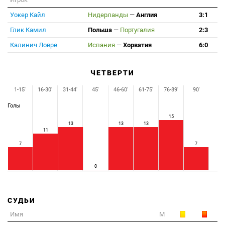
Уокер Кайл
Нидерланды
—
Англия
3:1
Глик Камил
Польша
—
Португалия
2:3
Калинич Ловре
Испания
—
Хорватия
6:0
ЧЕТВЕРТИ
1-15'
16-30'
31-44'
45'
46-60'
61-75'
76-89'
90'
Голы
15
13
13
13
11
7
7
0
СУДЬИ
Имя
М