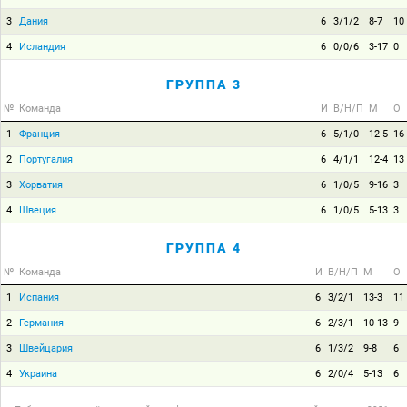
3
Дания
6
3/1/2
8-7
10
4
Исландия
6
0/0/6
3-17
0
ГРУППА 3
№
Команда
И
В/Н/П
М
О
1
Франция
6
5/1/0
12-5
16
2
Португалия
6
4/1/1
12-4
13
3
Хорватия
6
1/0/5
9-16
3
4
Швеция
6
1/0/5
5-13
3
ГРУППА 4
№
Команда
И
В/Н/П
М
О
1
Испания
6
3/2/1
13-3
11
2
Германия
6
2/3/1
10-13
9
3
Швейцария
6
1/3/2
9-8
6
4
Украина
6
2/0/4
5-13
6