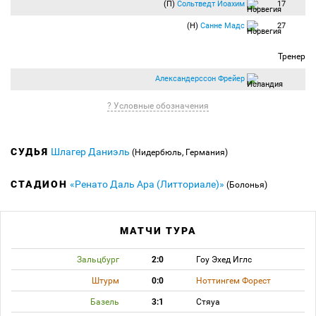
(П)
Сольтведт Йоахим
17
(Н)
Санне Мадс
27
Тренер
Александерссон Фрейер
? Условные обозначения
СУДЬЯ
Шлагер Даниэль
(Нидербюль, Германия)
СТАДИОН
«Ренато Даль Ара (Литториале)»
(Болонья)
МАТЧИ ТУРА
Зальцбург
2:0
Гоу Эхед Иглс
Штурм
0:0
Ноттингем Форест
Базель
3:1
Стяуа