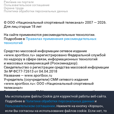
Реклама на портале
Пользовательское соглашение
Охрана труда
Политика обработки персональных данных
© ООО «Национальный спортивный телеканал» 2007 — 2026.
Для лиц старше 18 лет
На сайте применяются рекомендательные технологии.
Подробнее в
Правилах применения рекомендательных
технологий
Средство массовой информации сетевое издание
«www.sportbox.ru» зарегистрировано Федеральной службой
по надзору в сфере связи, информационных технологий
и массовых коммуникаций (Роскомнадзор).
Свидетельство о регистрации средства массовой информации
Эл № ФС77-72613 от 04.04.2018
Название — www.sportbox.ru
Учредитель (соучредители) СМИ сетевого издания
«www.sportbox.ru»: ООО «Национальный спортивный
телеканал»
Главный редактор СМИ сетевого издания «www.sportbox.ru»:
Конов В.А.
Мы используем файлы Сookie для корректной работы веб-сайта.
Номер телефона редакции СМИ сетевого издания
Подробнее в
Политике обработки персональных данных
и
«www.sportbox.ru»: +7 (495) 653 8419
Пользовательском соглашении
. Нажмите на кнопку «Хорошо»,
Адрес электронной почты редакции СМИ сетевого издания
если Вы согласны на использование файлов cookie. Если нет, то
«www.sportbox.ru»: editor@sportbox.ru