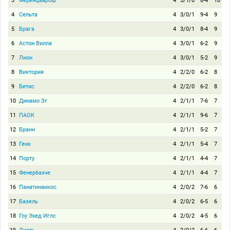
3
Ференцварош
4
3/1/0
8-4
10
4
Сельта
4
3/0/1
9-4
9
5
Брага
4
3/0/1
8-4
9
6
Астон Вилла
4
3/0/1
6-2
9
7
Лион
4
3/0/1
5-2
9
8
Виктория
4
2/2/0
6-2
8
9
Бетис
4
2/2/0
6-2
8
10
Динамо Зг
4
2/1/1
7-6
7
11
ПАОК
4
2/1/1
9-6
7
12
Бранн
4
2/1/1
5-2
7
13
Генк
4
2/1/1
5-4
7
14
Порту
4
2/1/1
4-4
7
15
Фенербахче
4
2/1/1
4-4
7
16
Панатинаикос
4
2/0/2
7-6
6
17
Базель
4
2/0/2
6-5
6
18
Гоу Эхед Иглс
4
2/0/2
4-5
6