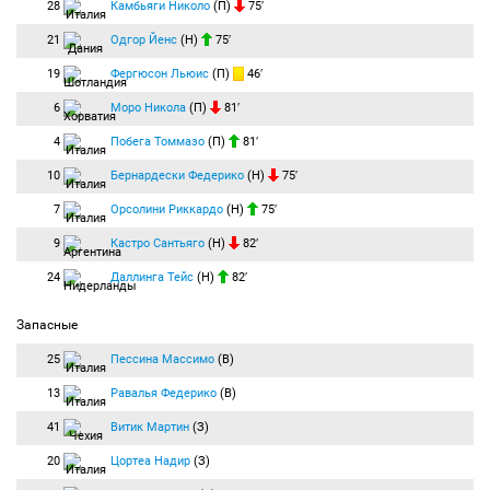
28
Камбьяги Николо
(П)
75′
21
Одгор Йенс
(Н)
75′
19
Фергюсон Льюис
(П)
46′
6
Моро Никола
(П)
81′
4
Побега Томмазо
(П)
81′
10
Бернардески Федерико
(Н)
75′
7
Орсолини Риккардо
(Н)
75′
9
Кастро Сантьяго
(Н)
82′
24
Даллинга Тейс
(Н)
82′
Запасные
25
Пессина Массимо
(В)
13
Равалья Федерико
(В)
41
Витик Мартин
(З)
20
Цортеа Надир
(З)