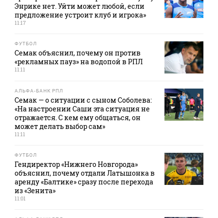
Энрике нет. Уйти может любой, если
предложение устроит клуб и игрока»
11:17
ФУТБОЛ
Семак объяснил, почему он против
«рекламных пауз» на водопой в РПЛ
11:11
АЛЬФА-БАНК РПЛ
Семак — о ситуации с сыном Соболева:
«На настроении Саши эта ситуация не
отражается. С кем ему общаться, он
может делать выбор сам»
11:11
ФУТБОЛ
Гендиректор «Нижнего Новгорода»
объяснил, почему отдали Латышонка в
аренду «Балтике» сразу после перехода
из «Зенита»
11:01