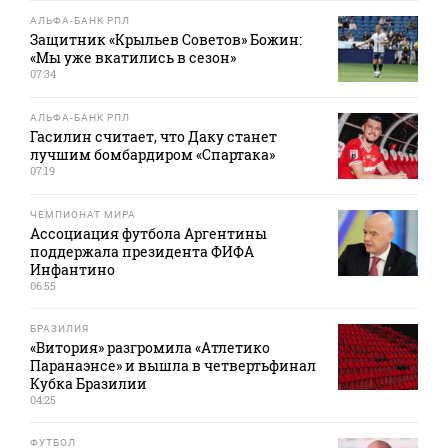
АЛЬФА-БАНК РПЛ
Защитник «Крыльев Советов» Божин:
«Мы уже вкатились в сезон»
07:34
АЛЬФА-БАНК РПЛ
Гасилин считает, что Даку станет
лучшим бомбардиром «Спартака»
07:19
ЧЕМПИОНАТ МИРА
Ассоциация футбола Аргентины
поддержала президента ФИФА
Инфантино
06:55
БРАЗИЛИЯ
«Витория» разгромила «Атлетико
Паранаэнсе» и вышла в четвертьфинал
Кубка Бразилии
04:25
ФУТБОЛ