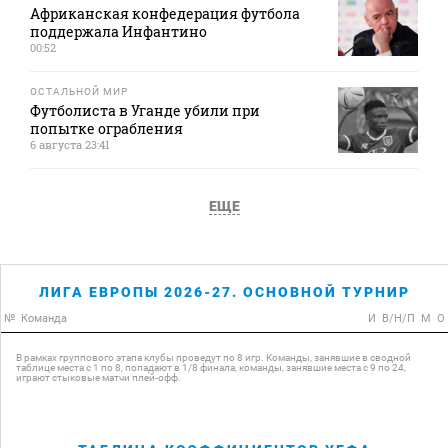
Африканская конфедерация футбола
поддержала Инфантино
00:52
ОСТАЛЬНОЙ МИР
Футболиста в Уганде убили при
попытке ограбления
6 августа 23:41
ЕЩЕ
ЛИГА ЕВРОПЫ 2026-27. ОСНОВНОЙ ТУРНИР
№
Команда
И
В/Н/П
М
О
В рамках группового этапа клубы проведут по 8 игр. Команды, занявшие в сводной
таблице места с 1 по 8, попадают в 1/8 финала, команды, занявшие места с 9 по 24,
играют стыковые матчи плей-офф.