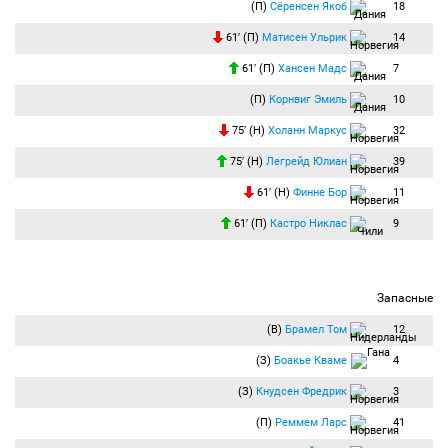
(П)
Сёренсен Якоб
18
61′ (П)
Матисен Ульрик
14
61′ (П)
Хансен Мадс
7
(П)
Корнвиг Эмиль
10
75′ (Н)
Холанн Маркус
32
75′ (Н)
Легрейд Юлиан
39
61′ (Н)
Финне Бор
11
61′ (П)
Кастро Никлас
9
Запасные
(В)
Брамел Том
12
(З)
Боакье Кваме
4
(З)
Кнудсен Фредрик
3
(П)
Реммем Ларс
41