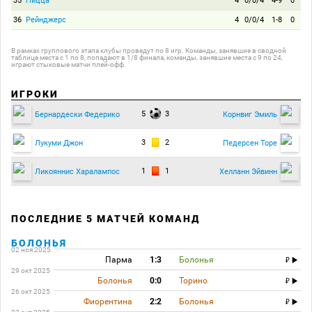
35
Ницца
4
0/0/4
4-9
0
36
Рейнджерс
4
0/0/4
1-8
0
В рамках группового этапа клубы проведут по 8 игр. Команды, занявшие в сводной
таблице места с 1 по 8, попадают в 1/8 финала, команды, занявшие места с 9 по 24,
играют стыковые матчи плей-офф.
ИГРОКИ
5
3
Бернардески Федерико
Корнвиг Эмиль
3
2
Лукуми Джон
Педерсен Торе
1
1
Ликояннис Харалампос
Хелланн Эйвинн
ПОСЛЕДНИЕ 5 МАТЧЕЙ КОМАНД
БОЛОНЬЯ
02 ноя 2025
Парма
1:3
Болонья
29 окт 2025
Болонья
0:0
Торино
26 окт 2025
Фиорентина
2:2
Болонья