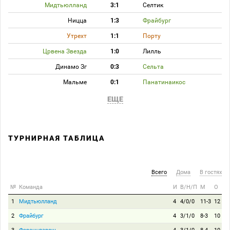
Мидтьюлланд
3:1
Селтик
Ницца
1:3
Фрайбург
Утрехт
1:1
Порту
Црвена Звезда
1:0
Лилль
Динамо Зг
0:3
Сельта
Мальме
0:1
Панатинаикос
ЕЩЕ
ТУРНИРНАЯ ТАБЛИЦА
Всего
Дома
В гостях
№
Команда
И
В/Н/П
М
О
1
Мидтьюлланд
4
4/0/0
11-3
12
2
Фрайбург
4
3/1/0
8-3
10