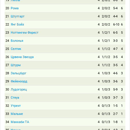
19
Лилль
4
2/0/2
6-6
6
20
Рома
4
2/0/2
5-4
6
21
Штутгарт
4
2/0/2
4-4
6
22
Янг Бойз
4
2/0/2
6-10
6
23
Ноттингем Форест
4
1/2/1
6-5
5
24
Болонья
4
1/2/1
3-3
5
25
Селтик
4
1/1/2
4-7
4
26
Црвена Звезда
4
1/1/2
3-5
4
27
Штурм
4
1/1/2
3-5
4
28
Зальцбург
4
1/0/3
4-6
3
29
Фейеноорд
4
1/0/3
3-6
3
30
Лудогорец
4
1/0/3
5-9
3
31
Стяуа
4
1/0/3
3-7
3
32
Утрехт
4
0/1/3
1-5
1
33
Мальме
4
0/1/3
2-7
1
34
Маккаби ТА
4
0/1/3
1-8
1