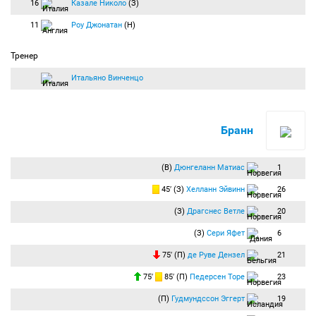
16
Казале Николо
(З)
11
Роу Джонатан
(Н)
Тренер
Итальяно Винченцо
Бранн
(В)
Дюнгеланн Матиас
1
45′ (З)
Хелланн Эйвинн
26
(З)
Драгснес Ветле
20
(З)
Сери Яфет
6
75′ (П)
де Руве Дензел
21
75′
85′ (П)
Педерсен Торе
23
(П)
Гудмундссон Эггерт
19