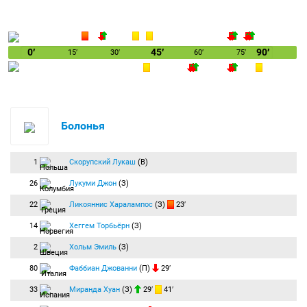
0′
45′
90′
15′
30′
60′
75′
Болонья
1
Скорупский Лукаш
(В)
26
Лукуми Джон
(З)
22
Ликояннис Харалампос
(З)
23′
14
Хеггем Торбьёрн
(З)
2
Хольм Эмиль
(З)
80
Фаббиан Джованни
(П)
29′
33
Миранда Хуан
(З)
29′
41′