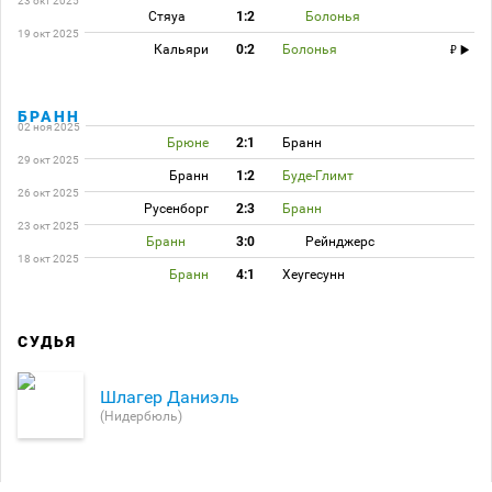
23 окт 2025
Стяуа
1:2
Болонья
19 окт 2025
Кальяри
0:2
Болонья
БРАНН
02 ноя 2025
Брюне
2:1
Бранн
29 окт 2025
Бранн
1:2
Буде-Глимт
26 окт 2025
Русенборг
2:3
Бранн
23 окт 2025
Бранн
3:0
Рейнджерс
18 окт 2025
Бранн
4:1
Хеугесунн
СУДЬЯ
Шлагер Даниэль
(Нидербюль)