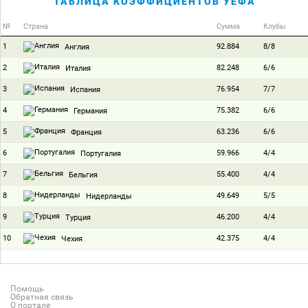
ТАБЛИЦА КОЭФФИЦИЕНТОВ УЕФА
№
Страна
Сумма
Клубы
1
92.884
8/8
Англия
2
82.248
6/6
Италия
3
76.954
7/7
Испания
4
75.382
6/6
Германия
5
63.236
6/6
Франция
6
59.966
4/4
Португалия
7
55.400
4/4
Бельгия
8
49.649
5/5
Нидерланды
9
46.200
4/4
Турция
10
42.375
4/4
Чехия
Помощь
Обратная связь
О портале