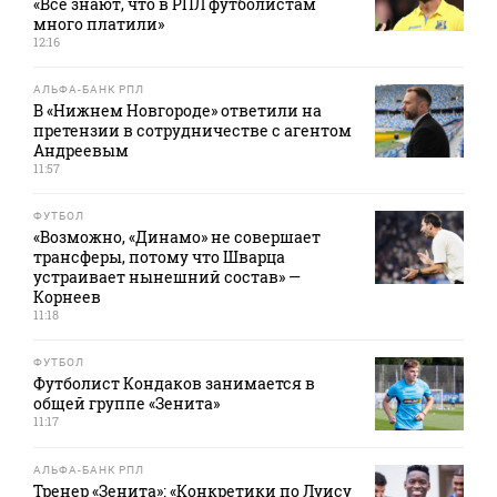
«Все знают, что в РПЛ футболистам
много платили»
12:16
АЛЬФА-БАНК РПЛ
В «Нижнем Новгороде» ответили на
претензии в сотрудничестве с агентом
Андреевым
11:57
ФУТБОЛ
«Возможно, «Динамо» не совершает
трансферы, потому что Шварца
устраивает нынешний состав» —
Корнеев
11:18
ФУТБОЛ
Футболист Кондаков занимается в
общей группе «Зенита»
11:17
АЛЬФА-БАНК РПЛ
Тренер «Зенита»: «Конкретики по Луису