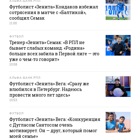
АЛЬФА-БАНК РПЛ
Футболист «Зенита» Кондаков избежал
сотрясения в матче с «Балтикой»,
сообщил Семак
11:00
ФУТБОЛ
Тренер «Зенита» Семак: «В РПЛ не
бывает слабых команд. «Родина»
больше всех забила в Первой лиге — это
уже о чем‑то говорит»
10:58
АЛЬФА-БАНК РПЛ
Футболист «Зенита» Вега: «Сразу же
влюбился в Петербург. Надеюсь
провести много лет здесь»
10:53
ФУТБОЛ
Футболист «Зенита» Вега: «Конкуренция
с Дугласом Сантосом очень
мотивирует. Он — друг, который помог
моей семье»