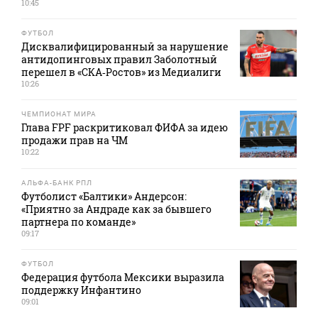
10:45
ФУТБОЛ
Дисквалифицированный за нарушение
антидопинговых правил Заболотный
перешел в «СКА‑Ростов» из Медиалиги
10:26
ЧЕМПИОНАТ МИРА
Глава FPF раскритиковал ФИФА за идею
продажи прав на ЧМ
10:22
АЛЬФА-БАНК РПЛ
Футболист «Балтики» Андерсон:
«Приятно за Андраде как за бывшего
партнера по команде»
09:17
ФУТБОЛ
Федерация футбола Мексики выразила
поддержку Инфантино
09:01