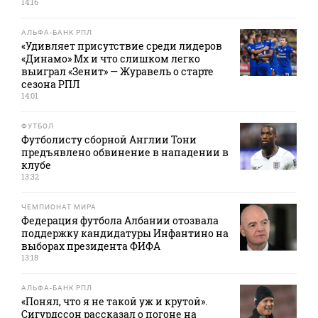
14:16
АЛЬФА-БАНК РПЛ
«Удивляет присутствие среди лидеров
«Динамо» Мх и что слишком легко
выиграл «Зенит» — Журавель о старте
сезона РПЛ
14:01
ФУТБОЛ
Футболисту сборной Англии Тони
предъявлено обвинение в нападении в
клубе
13:32
ЧЕМПИОНАТ МИРА
Федерация футбола Албании отозвала
поддержку кандидатуры Инфантино на
выборах президента ФИФА
13:18
АЛЬФА-БАНК РПЛ
«Понял, что я не такой уж и крутой».
Сигурдссон рассказал о погоне на