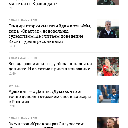
машинах в Краснодаре
13:15
АЛЬФА-БАНК РПЛ
Гендиректор «Ахмата» Айдамиров: «Мы,
как и «Спартак», недовольны
судейством. Не считаем поведение
Касинтуры агрессивным»
13:14
АЛЬФА-БАНК РПЛ
Звезда российского футбола попался на
допинге. И с честью принял наказание
12:40
ФУТБОЛ
Аршавин — о Данни: «Думаю, что он
точно доволен отрезком своей карьеры
в России»
12:31
АЛЬФА-БАНК РПЛ
Экс‑игрок «Краснодара» Сигурдссон: