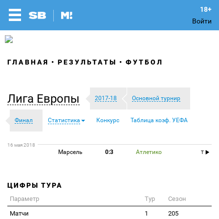
Войти
ГЛАВНАЯ
РЕЗУЛЬТАТЫ
ФУТБОЛ
Лига Европы
2017-18
Основной турнир
Финал
Статистика
Конкурс
Таблица коэф. УЕФА
16 мая 2018
Марсель
0:3
Атлетико
T
ЦИФРЫ ТУРА
Параметр
Тур
Сезон
Матчи
1
205