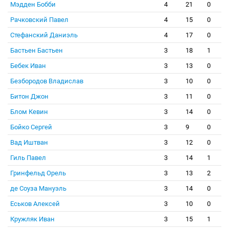
Мэдден Бобби
4
21
0
Рачковский Павел
4
15
0
Стефанский Даниэль
4
17
0
Бастьен Бастьен
3
18
1
Бебек Иван
3
13
0
Безбородов Владислав
3
10
0
Битон Джон
3
11
0
Блом Кевин
3
14
0
Бойко Сергей
3
9
0
Вад Иштван
3
12
0
Гиль Павел
3
14
1
Гринфельд Орель
3
13
2
де Соуза Мануэль
3
14
0
Еськов Алексей
3
10
0
Кружляк Иван
3
15
1