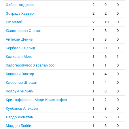
Экберг Андреас
2
9
0
Эстрада Хавьер
2
2
0
Юг Матей
2
10
0
Юханнессон Стефан
2
8
0
Айтекин Дениз
1
8
0
Борбалан Давид
1
0
0
Калкаван Мете
1
6
1
Калогеропулос Хараламбос
1
1
0
Кашшаи Виктор
1
4
0
Клосснер Штефан
1
4
0
Коллум Уильям
1
3
0
Кристофферсен Мадс-Кристоффер
1
2
0
Кулбаков Алексей
1
3
0
Лардо Жонатан
1
5
0
Мадден Бобби
1
3
0