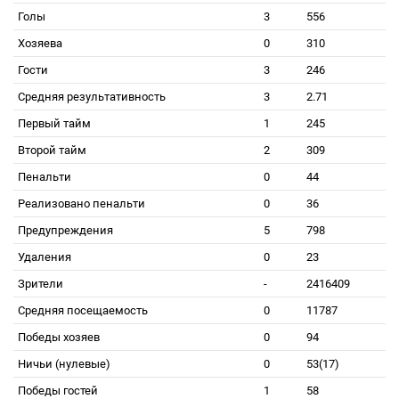
Голы
3
556
Хозяева
0
310
Гости
3
246
Средняя результативность
3
2.71
Первый тайм
1
245
Второй тайм
2
309
Пенальти
0
44
Реализовано пенальти
0
36
Предупреждения
5
798
Удаления
0
23
Зрители
-
2416409
Средняя посещаемость
0
11787
Победы хозяев
0
94
Ничьи (нулевые)
0
53(17)
Победы гостей
1
58