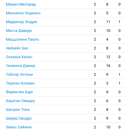
Мажич Милорад
2
8
0
Мальенко Ундиано
2
5
0
Марринер Эндрю
2
11
1
Масса Давиде
2
10
0
Маццолени Паоло
2
4
0
Нейхейс Бас
2
8
0
Озкахья Халис
2
12
0
Скомина Дамир
2
16
0
Тэйлор Энтони
2
9
1
Тюрпен Клеман
2
3
1
Фертентен Барт
2
9
0
Хацеган Овидиу
2
6
0
Шапрон Тони
2
8
0
Шерер Сандро
2
9
0
Эванс Саймон
2
10
0