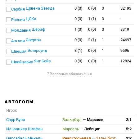
Црвена Звезда
0 (0)
0 (0)
0
32193
ЦСКА
0 (0)
1 (1)
0
-
Шериф
1 (0)
0 (0)
0
8319
Эвертон
0 (0)
2 (1)
1
24697
Эстерсунд
3 (1)
0 (0)
1
9596
Янг Бойз
0 (0)
0 (0)
1
12824
? Условные обозначения
АВТОГОЛЫ
Игрок
Сарр Буна
Зальцбург
—
Марсель
2:1
Ильзанкер Штефан
Марсель
—
Лейпциг
5:2
Оярсабаль Микель
Реал Сосьедад
—
Зальцбург
2:2