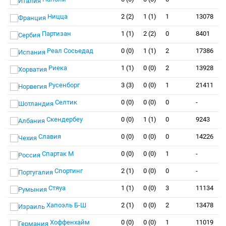
Ницца
2 (2)
1 (1)
1
13078
Партизан
1 (1)
2 (2)
0
8401
Реал Сосьедад
0 (0)
1 (1)
2
17386
Риека
1 (1)
0 (0)
2
13928
Русенборг
3 (3)
0 (0)
1
21411
Селтик
0 (0)
0 (0)
0
-
Скендербеу
0 (0)
1 (1)
0
9243
Славия
0 (0)
0 (0)
0
14226
Спартак М
0 (0)
0 (0)
1
-
Спортинг
2 (1)
0 (0)
0
-
Стяуа
1 (1)
0 (0)
3
11134
Хапоэль Б-Ш
2 (1)
0 (0)
2
13478
Хоффенхайм
0 (0)
0 (0)
1
11019