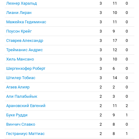
Лехнер Харальд
3
11
0
Лиани Лиран
3
10
0
Мажейка Гедиминас
3
11
0
Поусон Крейг
3
9
0
Ставрев Александр
3
17
0
Трейманис Андрис
3
12
0
Хиль Мансано
3
10
0
Шергенхофер Роберт
3
6
0
Штилер Тобиас
3
14
0
Агаев Алияр
2
2
0
Али Палабыйык
2
3
0
Арановский Евгений
2
11
2
Буке Рудди
2
9
1
Винчич Славко
2
8
0
Гестраниус Маттиас
2
8
1