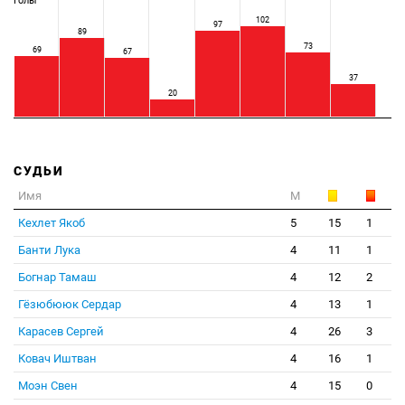
Голы
102
97
89
73
69
67
37
20
СУДЬИ
Имя
М
Кехлет Якоб
5
15
1
Банти Лука
4
11
1
Богнар Тамаш
4
12
2
Гёзюбююк Сердар
4
13
1
Карасев Сергей
4
26
3
Ковач Иштван
4
16
1
Моэн Свен
4
15
0