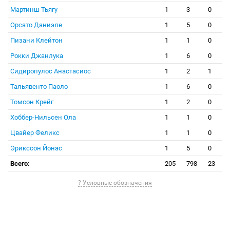
Мартинш Тьягу
1
3
0
Орсато Даниэле
1
5
0
Пизани Клейтон
1
1
0
Рокки Джанлука
1
6
0
Сидиропулос Анастасиос
1
2
1
Тальявенто Паоло
1
6
0
Томсон Крейг
1
2
0
Хоббер-Нильсен Ола
1
1
0
Цвайер Феликс
1
1
0
Эрикссон Йонас
1
5
0
Всего:
205
798
23
? Условные обозначения