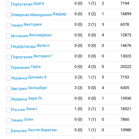
Брага
0 (0)
1 (1)
2
7194
Вардар
0 (0)
3 (2)
1
16899
Виктория
0 (0)
2 (1)
3
6378
Вильярреал
0 (0)
0 (0)
4
12873
Витесс
0 (0)
0 (0)
0
14676
Витория Г
0 (0)
0 (0)
0
13023
Герта
0 (0)
4 (3)
0
20222
Динамо К
3 (3)
1 (1)
5
7153
Зальцбург
3 (3)
0 (0)
4
6305
Заря Лг
0 (0)
0 (0)
1
13936
Зенит
1 (0)
2 (1)
2
18521
Злин
0 (0)
1 (1)
0
7860
Зюлте-Варегем
0 (0)
1 (1)
0
10980