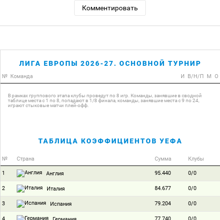
Комментировать
ЛИГА ЕВРОПЫ 2026-27. ОСНОВНОЙ ТУРНИР
№
Команда
И
В/Н/П
М
О
В рамках группового этапа клубы проведут по 8 игр. Команды, занявшие в сводной
таблице места с 1 по 8, попадают в 1/8 финала, команды, занявшие места с 9 по 24,
играют стыковые матчи плей-офф.
ТАБЛИЦА КОЭФФИЦИЕНТОВ УЕФА
№
Страна
Сумма
Клубы
1
95.440
0/0
Англия
2
84.677
0/0
Италия
3
79.204
0/0
Испания
4
77.740
0/0
Германия