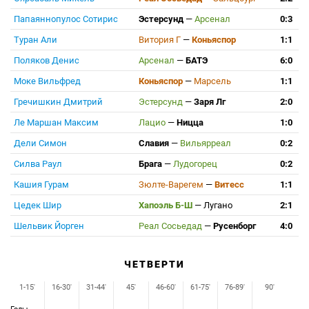
Папаяннопулос Сотирис
Эстерсунд
—
Арсенал
0:3
Туран Али
Витория Г
—
Коньяспор
1:1
Поляков Денис
Арсенал
—
БАТЭ
6:0
Моке Вильфред
Коньяспор
—
Марсель
1:1
Гречишкин Дмитрий
Эстерсунд
—
Заря Лг
2:0
Ле Маршан Максим
Лацио
—
Ницца
1:0
Дели Симон
Славия
—
Вильярреал
0:2
Силва Раул
Брага
—
Лудогорец
0:2
Кашия Гурам
Зюлте-Варегем
—
Витесс
1:1
Цедек Шир
Хапоэль Б-Ш
—
Лугано
2:1
Шельвик Йорген
Реал Сосьедад
—
Русенборг
4:0
ЧЕТВЕРТИ
1-15'
16-30'
31-44'
45'
46-60'
61-75'
76-89'
90'