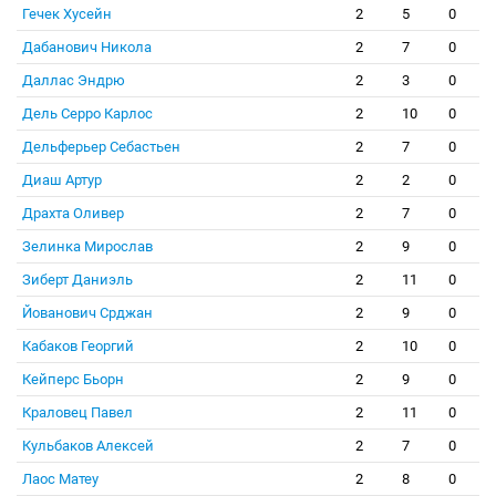
Гечек Хусейн
2
5
0
Дабанович Никола
2
7
0
Даллас Эндрю
2
3
0
Дель Серро Карлос
2
10
0
Дельферьер Себастьен
2
7
0
Диаш Артур
2
2
0
Драхта Оливер
2
7
0
Зелинка Мирослав
2
9
0
Зиберт Даниэль
2
11
0
Йованович Срджан
2
9
0
Кабаков Георгий
2
10
0
Кейперс Бьорн
2
9
0
Краловец Павел
2
11
0
Кульбаков Алексей
2
7
0
Лаос Матеу
2
8
0