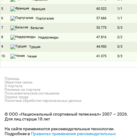
5
60.522
1/1
Франция
6
57.666
1/1
Португалия
7
53.775
3/3
Бельгия
8
47.816
2/2
Нидерланды
9
44.950
3/3
Турция
10
41.075
3/3
Чехия
Помощь
Обратная связь
О портале
Реклама на портале
Пользовательское соглашение
Охрана труда
Политика обработки персональных данных
© ООО «Национальный спортивный телеканал» 2007 — 2026.
Для лиц старше 18 лет
На сайте применяются рекомендательные технологии.
Подробнее в
Правилах применения рекомендательных