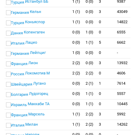
Истанбул ББ
1 (1)
0 (0)
3
9387
Кельн
1 (1)
0 (0)
3
43049
Коньяспор
1 (1)
0 (0)
0
14822
Копенгаген
0 (0)
1 (0)
0
6555
Лацио
0 (0)
1 (1)
5
6662
Лейпциг
1 (0)
0 (0)
0
-
Лион
2 (2)
0 (0)
3
13932
Локомотив М
2 (2)
2 (2)
0
4606
Лугано
0 (0)
2 (1)
1
7614
Лудогорец
0 (0)
1 (1)
0
5557
Маккаби ТА
0 (0)
1 (1)
0
10445
Марсель
1 (1)
2 (2)
3
5992
Милан
1 (1)
2 (2)
3
14262
Наполи
0 (0)
0 (0)
0
-