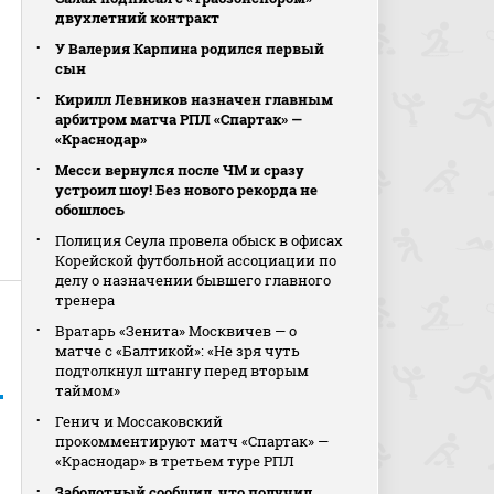
двухлетний контракт
У Валерия Карпина родился первый
сын
Кирилл Левников назначен главным
арбитром матча РПЛ «Спартак» —
«Краснодар»
Месси вернулся после ЧМ и сразу
устроил шоу! Без нового рекорда не
обошлось
Полиция Сеула провела обыск в офисах
Корейской футбольной ассоциации по
делу о назначении бывшего главного
тренера
Вратарь «Зенита» Москвичев — о
матче с «Балтикой»: «Не зря чуть
подтолкнул штангу перед вторым
таймом»
Генич и Моссаковский
прокомментируют матч «Спартак» —
«Краснодар» в третьем туре РПЛ
Заболотный сообщил, что получил