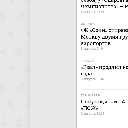
чемпионство» — 
6 августа 22:36
ИСПАНИЯ
ФК «Сочи» отправ
Москву двумя гру
аэропортов
6 августа 21:06
ФУТБОЛ
«Реал» продлил к
года
6 августа 21:06
ТРАНСФЕРЫ
Полузащитник Ак
«ПСЖ»
6 августа 20:36