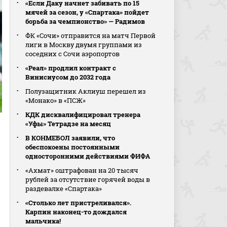
«Если Даку начнет забивать по 15
мячей за сезон, у «Спартака» пойдет
борьба за чемпионство» — Радимов
ФК «Сочи» отправится на матч Первой
лиги в Москву двумя группами из
соседних с Сочи аэропортов
«Реал» продлил контракт с
Винисиусом до 2032 года
Полузащитник Аклиуш перешел из
«Монако» в «ПСЖ»
КДК дисквалифицировал тренера
«Уфы» Тетрадзе на месяц
В КОНМЕБОЛ заявили, что
обеспокоены постоянными
односторонними действиями ФИФА
«Ахмат» оштрафован на 20 тысяч
рублей за отсутствие горячей воды в
раздевалке «Спартака»
«Столько лет пристреливался».
Карпин наконец-то дождался
мальчика!