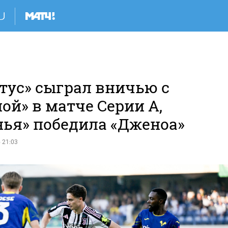
тус» сыграл вничью с
ой» в матче Серии А,
нья» победила «Дженоа»
 21:03