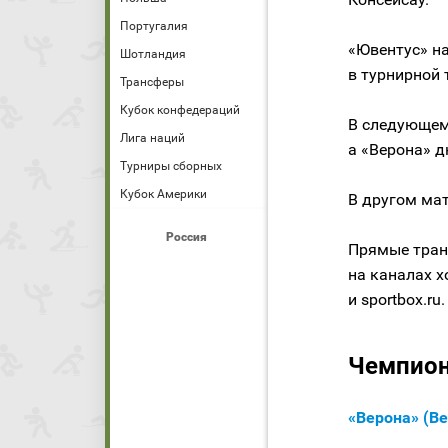
Португалия
«Ювентус» на
Шотландия
в турнирной 
Трансферы
Кубок конфедераций
В следующем
Лига наций
а «Верона» д
Турниры сборных
Кубок Америки
В другом мат
Россия
Прямые тран
на каналах х
и sportbox.ru
Чемпиона
«Верона» (Ве