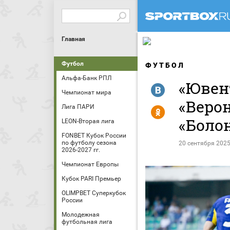
Главная
Футбол
ФУТБОЛ
Альфа-Банк РПЛ
«Ювен
R
Чемпионат мира
«Верон
Лига ПАРИ
Y
«Боло
LEON-Вторая лига
FONBET Кубок России
по футболу сезона
20 сентября 2025
2026-2027 гг.
Чемпионат Европы
Кубок PARI Премьер
OLIMPBET Суперкубок
России
Молодежная
футбольная лига