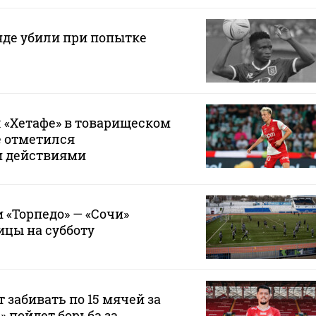
нде убили при попытке
 «Хетафе» в товарищеском
е отметился
и действиями
 «Торпедо» — «Сочи»
ицы на субботу
 забивать по 15 мячей за
а» пойдет борьба за