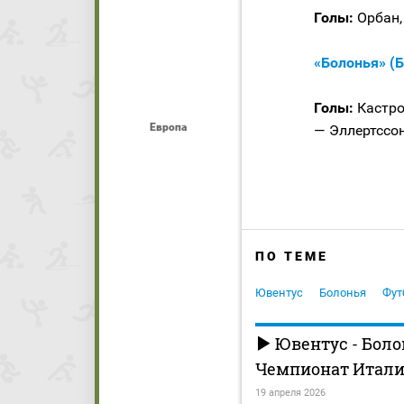
Голы:
Орбан, 
«Болонья» (Б
Голы:
Кастро,
Европа
— Эллертссон,
ПО ТЕМЕ
Ювентус
Болонья
Фут
Ювентус - Боло
Чемпионат Италии
19 апреля 2026