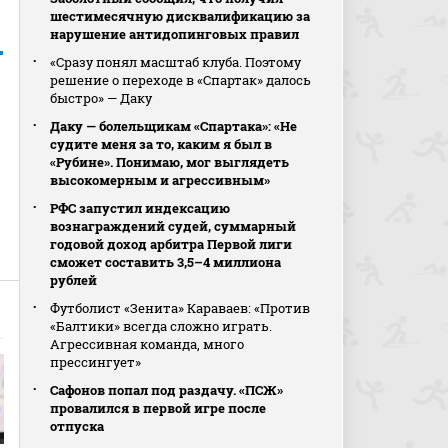
шестимесячную дисквалификацию за
нарушение антидопинговых правил
«Сразу понял масштаб клуба. Поэтому
решение о переходе в «Спартак» далось
быстро» — Даку
Даку — болельщикам «Спартака»: «Не
судите меня за то, каким я был в
«Рубине». Понимаю, мог выглядеть
высокомерным и агрессивным»
РФС запустил индексацию
вознаграждений судей, суммарный
годовой доход арбитра Первой лиги
сможет составить 3,5–4 миллиона
рублей
Футболист «Зенита» Караваев: «Против
«Балтики» всегда сложно играть.
Агрессивная команда, много
прессингует»
Сафонов попал под раздачу. «ПСЖ»
провалился в первой игре после
отпуска