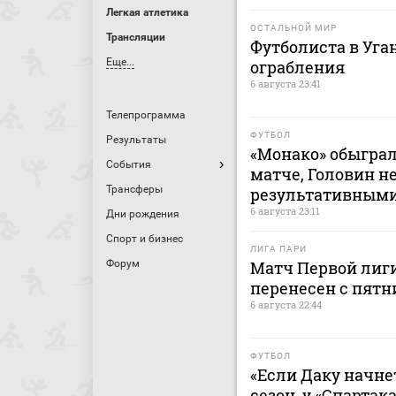
Легкая атлетика
ОСТАЛЬНОЙ МИР
Трансляции
Футболиста в Уга
Еще...
ограбления
6 августа 23:41
Телепрограмма
ФУТБОЛ
Результаты
«Монако» обыграл
События
матче, Головин н
Трансферы
результативным
6 августа 23:11
Дни рождения
Спорт и бизнес
ЛИГА ПАРИ
Форум
Матч Первой лиги
перенесен с пятн
6 августа 22:44
ФУТБОЛ
«Если Даку начнет
сезон, у «Спартак