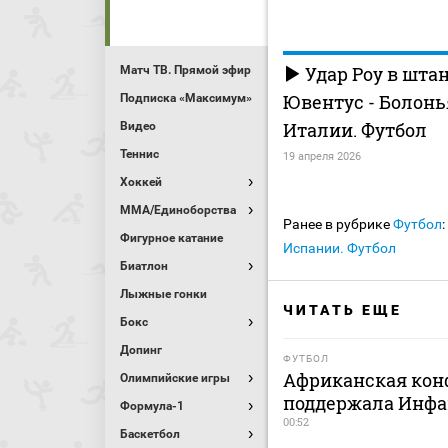
Удар Роу в штан
Матч ТВ. Прямой эфир
Ювентус - Болонь
Подписка «Максимум»
Италии. Футбол
Видео
Теннис
19 апреля 2026
Хоккей
MMA/Единоборства
Ранее в рубрике
Футбол
:
Фигурное катание
Испании. Футбол
Биатлон
Лыжные гонки
ЧИТАТЬ ЕЩЕ
Бокс
Допинг
ФУТБОЛ
Африканская кон
Олимпийские игры
поддержала Инфа
Формула-1
00:52
Баскетбол