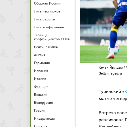
Сборная России
Лига чемпионов
Лига Европы
Лига конференций
Таблица
коэффициентов УЕФА
Рейтинг ФИФА
Англия
Германия
Кенан Йылдыз / Фо
Испания
Gettyimages.ru
Италия
Франция
Туринский «
Бельгия
матче четвер
Белоруссия
Греция
Встреча заве
Нидерланды
реализовал Г
Консейсау.
Польша