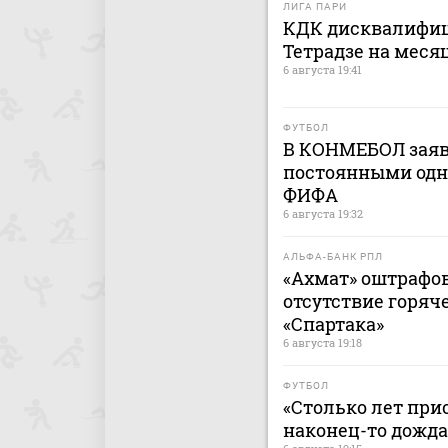
ЛИГА ПАРИ
КДК дисквалифиц
Тетрадзе на меся
6 августа 19:41
ФУТБОЛ
В КОНМЕБОЛ заяв
постоянными одн
ФИФА
6 августа 19:32
АЛЬФА-БАНК РПЛ
«Ахмат» оштрафов
отсутствие горяч
«Спартака»
6 августа 19:18
ФУТБОЛ
«Столько лет при
наконец-то дожда