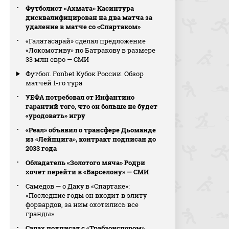
Футболист «Ахмата» Касинтура
дисквалифицирован на два матча за
удаление в матче со «Спартаком»
«Галатасарай» сделал предложение
«Локомотиву» по Батракову в размере
33 млн евро — СМИ
Футбол. Fonbet Кубок России. Обзор
матчей 1-го тура
УЕФА потребовал от Инфантино
гарантий того, что он больше не будет
«уродовать» игру
«Реал» объявил о трансфере Дьоманде
из «Лейпцига», контракт подписан до
2033 года
Обладатель «Золотого мяча» Родри
хочет перейти в «Барселону» — СМИ
Самедов — о Даку в «Спартаке»:
«Последние годы он входит в элиту
форвардов, за ним охотились все
гранды»
Салах подписал с «Трабзонспором»