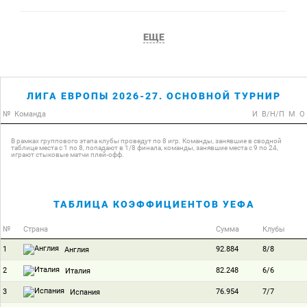
ЕЩЕ
ЛИГА ЕВРОПЫ 2026-27. ОСНОВНОЙ ТУРНИР
№
Команда
И
В/Н/П
М
О
В рамках группового этапа клубы проведут по 8 игр. Команды, занявшие в сводной
таблице места с 1 по 8, попадают в 1/8 финала, команды, занявшие места с 9 по 24,
играют стыковые матчи плей-офф.
ТАБЛИЦА КОЭФФИЦИЕНТОВ УЕФА
№
Страна
Сумма
Клубы
1
92.884
8/8
Англия
2
82.248
6/6
Италия
3
76.954
7/7
Испания