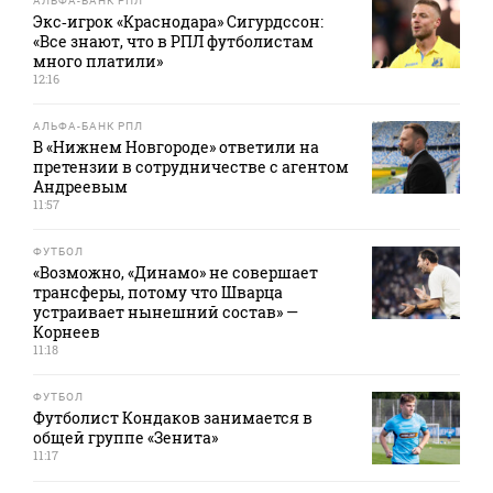
АЛЬФА-БАНК РПЛ
Экс‑игрок «Краснодара» Сигурдссон:
«Все знают, что в РПЛ футболистам
много платили»
12:16
АЛЬФА-БАНК РПЛ
В «Нижнем Новгороде» ответили на
претензии в сотрудничестве с агентом
Андреевым
11:57
ФУТБОЛ
«Возможно, «Динамо» не совершает
трансферы, потому что Шварца
устраивает нынешний состав» —
Корнеев
11:18
ФУТБОЛ
Футболист Кондаков занимается в
общей группе «Зенита»
11:17