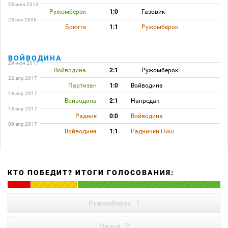
23 июн 2013
Ружомберок
1:0
Газовик
28 сен 2006
Брюгге
1:1
Ружомберок
ВОЙВОДИНА
29 июн 2017
Войводина
2:1
Ружомберок
22 апр 2017
Партизан
1:0
Войводина
18 апр 2017
Войводина
2:1
Напредак
13 апр 2017
Радник
0:0
Войводина
09 апр 2017
Войводина
1:1
Раднички Ниш
КТО ПОБЕДИТ? ИТОГИ ГОЛОСОВАНИЯ:
Ружомберок
1
Ничья
2