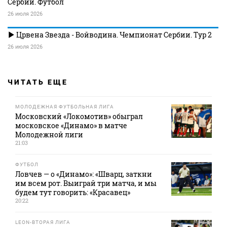
Сербии. Футбол
26 июля 2026
Црвена Звезда - Войводина. Чемпионат Сербии. Тур 2
26 июля 2026
ЧИТАТЬ ЕЩЕ
МОЛОДЕЖНАЯ ФУТБОЛЬНАЯ ЛИГА
Московский «Локомотив» обыграл
московское «Динамо» в матче
Молодежной лиги
21:03
ФУТБОЛ
Ловчев — о «Динамо»: «Шварц, заткни
им всем рот. Выиграй три матча, и мы
будем тут говорить: «Красавец»
20:22
LEON-ВТОРАЯ ЛИГА