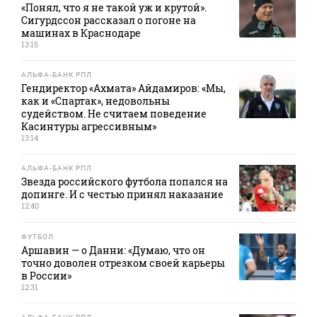
«Понял, что я не такой уж и крутой».
Сигурдссон рассказал о погоне на
машинах в Краснодаре
13:15
АЛЬФА-БАНК РПЛ
Гендиректор «Ахмата» Айдамиров: «Мы,
как и «Спартак», недовольны
судейством. Не считаем поведение
Касинтуры агрессивным»
13:14
АЛЬФА-БАНК РПЛ
Звезда российского футбола попался на
допинге. И с честью принял наказание
12:40
ФУТБОЛ
Аршавин — о Данни: «Думаю, что он
точно доволен отрезком своей карьеры
в России»
12:31