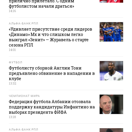
прилично прилетало. С одним
футболистом начали драться»
14:16
АЛЬФА-БАНК РПЛ
«Удивляет присутствие среди лидеров
«Динамо» Мх и что слишком легко
выиграл «Зенит» — Журавель о старте
сезона РПЛ
14:01
ФУТБОЛ
Футболисту сборной Англии Тони
предъявлено обвинение в нападении в
клубе
13:32
ЧЕМПИОНАТ МИРА
Федерация футбола Албании отозвала
поддержку кандидатуры Инфантино на
выборах президента ФИФА
13:18
АЛЬФА-БАНК РПЛ