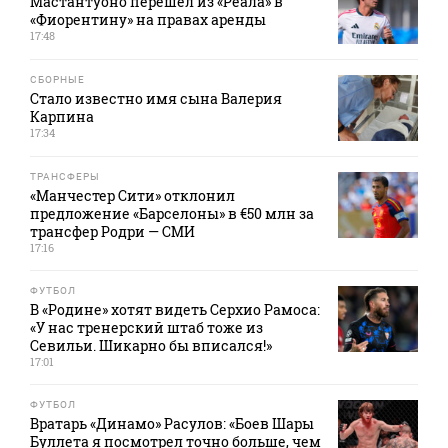
Мастантуоно перешел из «Реала» в
«Фиорентину» на правах аренды
17:48
СБОРНЫЕ
Стало известно имя сына Валерия
Карпина
17:34
ТРАНСФЕРЫ
«Манчестер Сити» отклонил
предложение «Барселоны» в €50 млн за
трансфер Родри — СМИ
17:16
ФУТБОЛ
В «Родине» хотят видеть Серхио Рамоса:
«У нас тренерский штаб тоже из
Севильи. Шикарно бы вписался!»
17:01
ФУТБОЛ
Вратарь «Динамо» Расулов: «Боев Шары
Буллета я посмотрел точно больше, чем