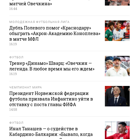
матчей Овечкина»
16:44
МОЛОДЕЖНАЯ ФУТБОЛЬНАЯ ЛИГА
Дубль Полевого помог «Краснодару»
обыграть «Акрон‑Академию Коноплева»
в матче МФЛ
16:19
ФУТБОЛ
Тренер «Динамо» Шварц: «Овечкин —
легенда. В любое время мы его ждем»
16:19
ЧЕМПИОНАТ МИРА
Президент Норвежской федерации
футбола призвала Инфантино уйти в
отставку с поста главы ФИФА
14:58
ФУТБОЛ
Инал Танашев — о судействе в
Кабардино‑Балкарии: «Бывало, когда