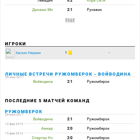
Левадия
0:2
Корк Сити
Динамо Мн
2:1
Рунавик
ЕЩЕ
ИГРОКИ
1
-
Хаскич Нермин
ЛИЧНЫЕ ВСТРЕЧИ РУЖОМБЕРОК - ВОЙВОДИНА
29 июн 2017
Войводина
2:1
Ружомберок
ПОСЛЕДНИЕ 5 МАТЧЕЙ КОМАНД
РУЖОМБЕРОК
29 июн 2017
Войводина
2:1
Ружомберок
12 фев 2015
Амкар
2:0
Ружомберок
15 фев 2014
Спартак Нч
2:0
Ружомберок