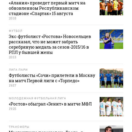
«Алания» проведет первый матч на
обновленном Республиканском
стадионе «Спартак» 15 августа
20:18
ФУТБОЛ
Экс‑футболист «Ростова» Новосельцев
рассказал, что не может забрать
серебряную медаль за сезон‑2015/16 в
РПЛ у бывшей жены
20:13
ЛИГА ПАРИ
Футболисты «Сочи» прилетели в Москву
на матч Первой лиги с «Торпедо»
19:57
МОЛОДЕЖНАЯ ФУТБОЛЬНАЯ ЛИГА
«Ростов» обыграл «Зенит» в матче МФЛ
19:25
ТРАНСФЕРЫ