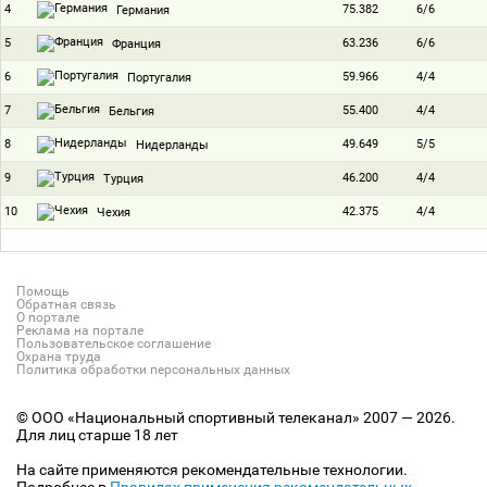
4
75.382
6/6
Германия
5
63.236
6/6
Франция
6
59.966
4/4
Португалия
7
55.400
4/4
Бельгия
8
49.649
5/5
Нидерланды
9
46.200
4/4
Турция
10
42.375
4/4
Чехия
Помощь
Обратная связь
О портале
Реклама на портале
Пользовательское соглашение
Охрана труда
Политика обработки персональных данных
© ООО «Национальный спортивный телеканал» 2007 — 2026.
Для лиц старше 18 лет
На сайте применяются рекомендательные технологии.