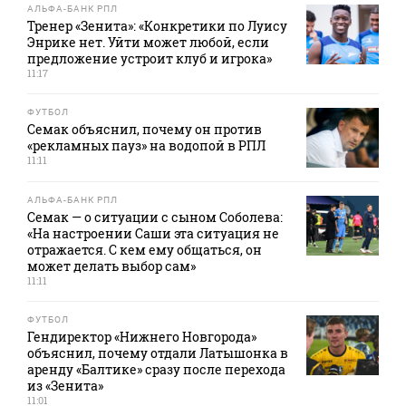
АЛЬФА-БАНК РПЛ
Тренер «Зенита»: «Конкретики по Луису
Энрике нет. Уйти может любой, если
предложение устроит клуб и игрока»
11:17
ФУТБОЛ
Семак объяснил, почему он против
«рекламных пауз» на водопой в РПЛ
11:11
АЛЬФА-БАНК РПЛ
Семак — о ситуации с сыном Соболева:
«На настроении Саши эта ситуация не
отражается. С кем ему общаться, он
может делать выбор сам»
11:11
ФУТБОЛ
Гендиректор «Нижнего Новгорода»
объяснил, почему отдали Латышонка в
аренду «Балтике» сразу после перехода
из «Зенита»
11:01