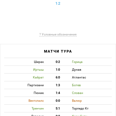
1:2
? Условные обозначения
МАТЧИ ТУРА
Ширак
0:2
Горица
Иртыш
1:0
Дунав
Кайрат
6:0
Атлантас
Партизани
1:3
Ботев
Пюник
1:4
Слован
Вентспилс
0:0
Валюр
Тренчин
5:1
Торпедо Кт