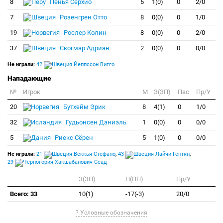
8
Пенья Серхио
6
1(0)
0
2/0
7
Розенгрен Отто
8
0(0)
0
1/0
19
Рослер Колин
8
0(0)
0
2/0
37
Скогмар Адриан
2
0(0)
0
0/0
Не играли:
42
Йеппссон Вигго
Нападающие
№
Игрок
M
З(ЗП)
Пас
Пр/У
20
Бутхейм Эрик
8
4(1)
0
1/0
32
Гудьонсен Даниэль
1
0(0)
0
0/0
5
Риекс Сёрен
5
1(0)
0
0/0
Не играли:
21
Веккья Стефано
,
43
Лайчи Гентян
,
29
Хакшабанович Сеад
З(ЗП)
П(ПП)
Пр/У
Всего: 33
10(1)
-17(-3)
20/0
? Условные обозначения