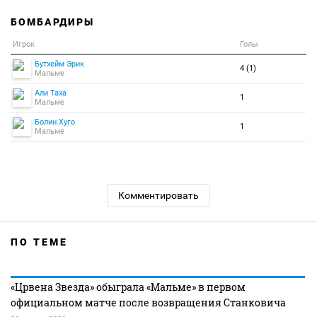
БОМБАРДИРЫ
Игрок
Голы
Бутхейм Эрик
4 (1)
Мальме
Али Таха
1
Мальме
Болин Хуго
1
Мальме
Комментировать
ПО ТЕМЕ
«Црвена Звезда» обыграла «Мальме» в первом
официальном матче после возвращения Станковича