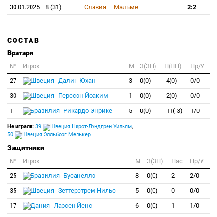
30.01.2025
8 (31)
Славия
—
Мальме
2:2
СОСТАВ
Вратари
№
Игрок
M
З(ЗП)
П(ПП)
Пр/У
27
Далин Юхан
3
0(0)
-4(0)
0/0
30
Перссон Йоаким
1
0(0)
-2(0)
0/0
1
Рикардо Энрике
5
0(0)
-11(-3)
1/0
Не играли:
39
Нирот-Лундгрен Уильям
,
50
Элльборг Мелькер
Защитники
№
Игрок
M
З(ЗП)
Пас
Пр/У
25
Бусанелло
8
0(0)
2
2/0
35
Зеттерстрем Нильс
5
0(0)
0
0/0
17
Ларсен Йенс
6
0(0)
1
1/0