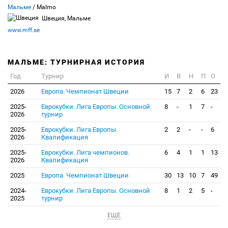
Мальме
/ Malmo
Швеция, Мальме
www.mff.se
МАЛЬМЕ: ТУРНИРНАЯ ИСТОРИЯ
Год
Турнир
И
В
Н
П
О
2026
Европа. Чемпионат Швеции
15
7
2
6
23
2025-
Еврокубки. Лига Европы. Основной
8
-
1
7
-
2026
турнир
2025-
Еврокубки. Лига Европы.
2
2
-
-
6
2026
Квалификация
2025-
Еврокубки. Лига чемпионов.
6
4
1
1
13
2026
Квалификация
2025
Европа. Чемпионат Швеции
30
13
10
7
49
2024-
Еврокубки. Лига Европы. Основной
8
1
2
5
-
2025
турнир
ЕЩЕ