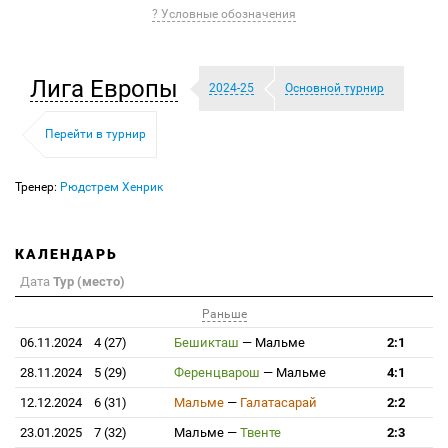
? Условные обозначения
Лига Европы
2024-25
Основной турнир
Перейти в турнир
Тренер:
Рюдстрем Хенрик
КАЛЕНДАРЬ
Дата
Тур (место)
Раньше
06.11.2024
4 (27)
Бешикташ
—
Мальме
2:1
28.11.2024
5 (29)
Ференцварош
—
Мальме
4:1
12.12.2024
6 (31)
Мальме
—
Галатасарай
2:2
23.01.2025
7 (32)
Мальме
—
Твенте
2:3