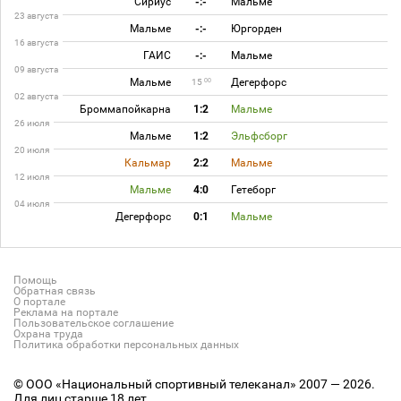
Сириус
-:-
Мальме
23 августа
Мальме
-:-
Юргорден
16 августа
ГАИС
-:-
Мальме
09 августа
Мальме
Дегерфорс
00
15
02 августа
Броммапойкарна
1:2
Мальме
26 июля
Мальме
1:2
Эльфсборг
20 июля
Кальмар
2:2
Мальме
12 июля
Мальме
4:0
Гетеборг
04 июля
Дегерфорс
0:1
Мальме
Помощь
Обратная связь
О портале
Реклама на портале
Пользовательское соглашение
Охрана труда
Политика обработки персональных данных
© ООО «Национальный спортивный телеканал» 2007 — 2026.
Для лиц старше 18 лет