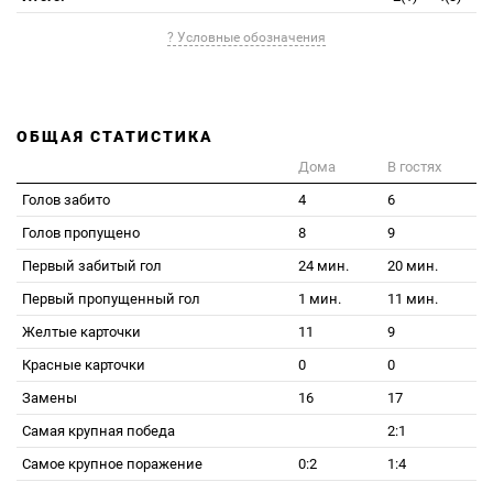
? Условные обозначения
ОБЩАЯ СТАТИСТИКА
Дома
В гостях
Голов забито
4
6
Голов пропущено
8
9
Первый забитый гол
24 мин.
20 мин.
Первый пропущенный гол
1 мин.
11 мин.
Желтые карточки
11
9
Красные карточки
0
0
Замены
16
17
Самая крупная победа
2:1
Самое крупное поражение
0:2
1:4