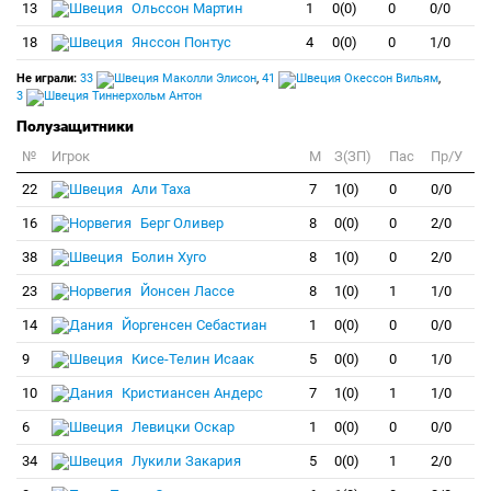
13
Ольссон Мартин
1
0(0)
0
0/0
18
Янссон Понтус
4
0(0)
0
1/0
Не играли:
33
Маколли Элисон
,
41
Окессон Вильям
,
3
Тиннерхольм Антон
Полузащитники
№
Игрок
M
З(ЗП)
Пас
Пр/У
22
Али Таха
7
1(0)
0
0/0
16
Берг Оливер
8
0(0)
0
2/0
38
Болин Хуго
8
1(0)
0
2/0
23
Йонсен Лассе
8
1(0)
1
1/0
14
Йоргенсен Себастиан
1
0(0)
0
0/0
9
Кисе-Телин Исаак
5
0(0)
0
1/0
10
Кристиансен Андерс
7
1(0)
1
1/0
6
Левицки Оскар
1
0(0)
0
0/0
34
Лукили Закария
5
0(0)
1
2/0