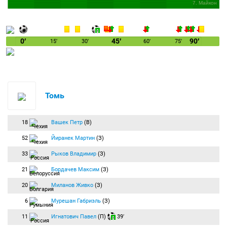
вами футбол смотрел Антон Брандусов. Увидимся в сети!
7. Майкон
0′
45′
90′
15′
30′
60′
75′
Томь
18
Вашек Петр
(В)
52
Йиранек Мартин
(З)
33
Рыков Владимир
(З)
21
Бордачев Максим
(З)
20
Миланов Живко
(З)
6
Мурешан Габриэль
(З)
11
Игнатович Павел
(П)
39′