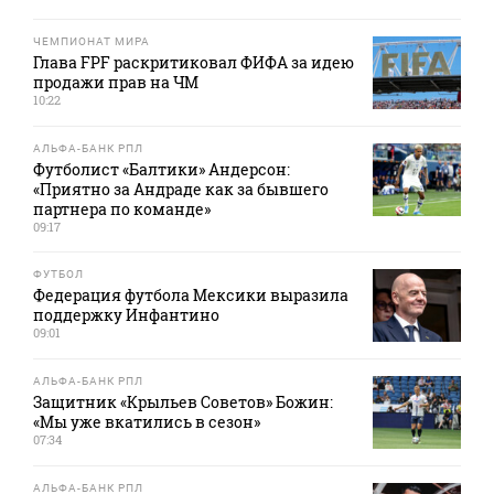
ЧЕМПИОНАТ МИРА
Глава FPF раскритиковал ФИФА за идею
продажи прав на ЧМ
10:22
АЛЬФА-БАНК РПЛ
Футболист «Балтики» Андерсон:
«Приятно за Андраде как за бывшего
партнера по команде»
09:17
ФУТБОЛ
Федерация футбола Мексики выразила
поддержку Инфантино
09:01
АЛЬФА-БАНК РПЛ
Защитник «Крыльев Советов» Божин:
«Мы уже вкатились в сезон»
07:34
АЛЬФА-БАНК РПЛ