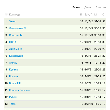
Всего
Дома
В гостях
№
Команда
И
В/Н/П
М
О
1
Зенит
16
11/3/2
37-16
36
2
Локомотив М
16
10/3/3
33-15
33
3
Спартак М
16
10/3/3
30-18
33
4
ЦСКА
16
9/3/4
23-18
30
5
Динамо М
16
8/5/3
27-20
29
6
Краснодар
16
8/3/5
26-21
27
7
Амкар
16
7/6/3
19-14
27
8
Кубань
16
6/5/5
23-20
23
9
Ростов
16
5/5/6
21-23
20
10
Волга НН
16
5/2/9
15-29
17
11
Крылья Советов
16
3/8/5
16-21
17
12
Рубин
16
3/8/5
17-14
17
13
Томь
16
3/3/10
11-25
12