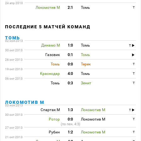
24 апр 2010
Локомотив М
2:1
Томь
T
ПОСЛЕДНИЕ 5 МАТЧЕЙ КОМАНД
ТОМЬ
02 ноя 2013
Динамо М
1:0
Томь
T
30 окт 2013
Газовик
0:1
Томь
26 окт 2013
Томь
0:0
Терек
T
19 окт 2013
Краснодар
4:0
Томь
T
06 окт 2013
Томь
0:3
Зенит
T
ЛОКОМОТИВ М
03 ноя 2013
Спартак М
1:3
Локомотив М
T
30 окт 2013
Ротор
0:0
Локомотив М
T
(по пен. 4:3)
27 окт 2013
Рубин
1:2
Локомотив М
T
21 окт 2013