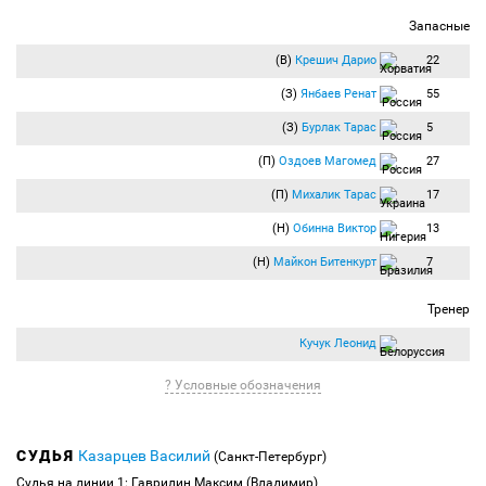
Запасные
(В)
Крешич Дарио
22
(З)
Янбаев Ренат
55
(З)
Бурлак Тарас
5
(П)
Оздоев Магомед
27
(П)
Михалик Тарас
17
(Н)
Обинна Виктор
13
(Н)
Майкон Битенкурт
7
Тренер
Кучук Леонид
? Условные обозначения
СУДЬЯ
Казарцев Василий
(Санкт-Петербург)
Судья на линии 1: Гаврилин Максим (Владимир)