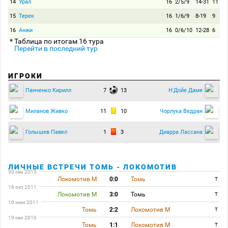
14
Урал
16
2/5/9
14-31
11
15
Терек
16
1/6/9
8-19
9
16
Анжи
16
0/6/10
12-28
6
* Таблица по итогам 16 тура
Перейти в последний тур
ИГРОКИ
7
13
Панченко Кирилл
Н'Дойе Даме
11
10
Миланов Живко
Чорлука Ведран
1
3
Голышев Павел
Диарра Лассана
ЛИЧНЫЕ ВСТРЕЧИ ТОМЬ - ЛОКОМОТИВ
30 сен 2013
Локомотив М
0:0
Томь
T
16 окт 2011
Локомотив М
3:0
Томь
T
10 июн 2011
Томь
2:2
Локомотив М
T
19 сен 2010
Томь
1:1
Локомотив М
T