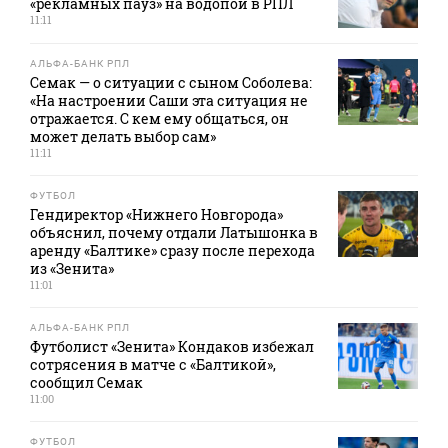
«рекламных пауз» на водопой в РПЛ
11:11
АЛЬФА-БАНК РПЛ
Семак — о ситуации с сыном Соболева:
«На настроении Саши эта ситуация не
отражается. С кем ему общаться, он
может делать выбор сам»
11:11
ФУТБОЛ
Гендиректор «Нижнего Новгорода»
объяснил, почему отдали Латышонка в
аренду «Балтике» сразу после перехода
из «Зенита»
11:01
АЛЬФА-БАНК РПЛ
Футболист «Зенита» Кондаков избежал
сотрясения в матче с «Балтикой»,
сообщил Семак
11:00
ФУТБОЛ