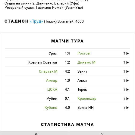
Судья на линии 2: Данченко Валерий (Уфа)
Резервный судья: Галимов Роман (Улан-Удэ)
СТАДИОН
«Труд»
(Томск)
Зрителей: 4600
МАТЧИ ТУРА
Урал
1:4
Ростов
T
Крылья Советов
1:2
Динамо М
T
Спартак М
4:2
Зенит
T
Амкар
1:0
Анжи
T
ЦСКА
4:1
Терек
T
Рубин
0:1
Краснодар
T
Кубань
4:0
Волга НН
T
СТАТИСТИКА МАТЧА
5
2