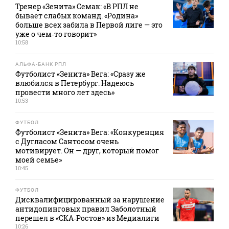
Тренер «Зенита» Семак: «В РПЛ не
бывает слабых команд. «Родина»
больше всех забила в Первой лиге — это
уже о чем‑то говорит»
10:58
АЛЬФА-БАНК РПЛ
Футболист «Зенита» Вега: «Сразу же
влюбился в Петербург. Надеюсь
провести много лет здесь»
10:53
ФУТБОЛ
Футболист «Зенита» Вега: «Конкуренция
с Дугласом Сантосом очень
мотивирует. Он — друг, который помог
моей семье»
10:45
ФУТБОЛ
Дисквалифицированный за нарушение
антидопинговых правил Заболотный
перешел в «СКА‑Ростов» из Медиалиги
10:26