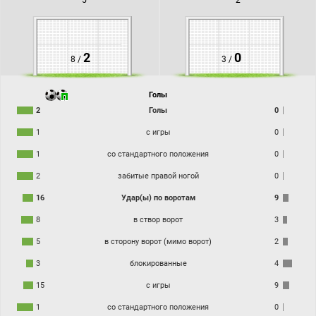
2
0
8 /
3 /
Голы
2
Голы
0
1
с игры
0
1
со стандартного положения
0
2
забитые правой ногой
0
16
Удар(ы) по воротам
9
8
в створ ворот
3
5
в сторону ворот (мимо ворот)
2
3
блокированные
4
15
с игры
9
1
со стандартного положения
0