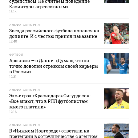
судейством. Не считаем поведение
Касинтуры агрессивным»
13:14
АЛЬФА-БАНК РПЛ
Звезда российского футбола попался на
допинге. И с честью принял наказание
12:40
ФУТБОЛ
Аршавин — о Данни: «Думаю, что он
точно доволен отрезком своей карьеры
в России»
12:31
АЛЬФА-БАНК РПЛ
Экс‑игрок «Краснодара» Сигурдссон:
«Все знают, что в РПЛ футболистам
много платили»
12:16
АЛЬФА-БАНК РПЛ
В «Нижнем Новгороде» ответили на
претензии в сотрудничестве с агентом