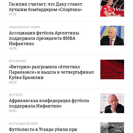
Гасилин считает, что Даку станет
лучшим бомбардиром «Спартака»
07:19
ЧЕМПИОНАТ МИРА
Ассоциация футбола Аргентины
поддержала президента ФИФА
Инфантино
06:55
БРАЗИЛИЯ
«Витория» разгромила «Атлетико
Паранаэнсе» и вышла в четвертьфинал
Кубка Бразилии
04:25
ФУТБОЛ
Африканская конфедерация футбола
поддержала Инфантино
00:52
ОСТАЛЬНОЙ МИР
Футболиста в Уганде убили при