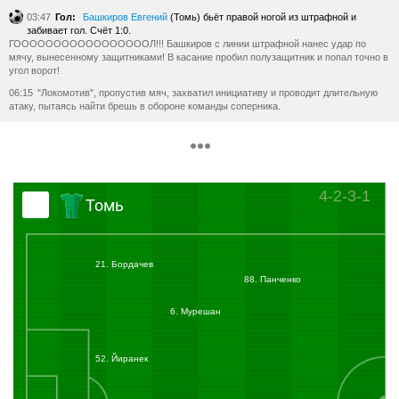
03:47
Гол:
Башкиров Евгений
(Томь) бьёт правой ногой из штрафной и
забивает гол. Счёт 1:0.
ГОООООООООООООООООЛ!!! Башкиров с линии штрафной нанес удар по
мячу, вынесенному защитниками! В касание пробил полузащитник и попал точно в
угол ворот!
06:15
"Локомотив", пропустив мяч, захватил инициативу и проводит длительную
атаку, пытаясь найти брешь в обороне команды соперника.
11:02
"Железнодорожники" довольно однообразно действуют в атаке, пытаясь
закинуть мяч на Н'Дойе. Защитники "Томи" пока обороняются довольно уверенно,
не позволяя форварду "Локо" добраться до мяча.
13:43
Н'Дойе с Кайседо попытались разыграть "стенку" возле штрафной. Но
оборона "Томи" и эту загадку разгадала.
4-2-3-1
Томь
15:45
Первая минут за 8 атака "Томи" завершилась неточной передачей
Игнатовича на партнера.
18:48
Гости стараются играть на высоких скоростях, но сделать это на
промерзшем томском газоне очень не просто.
21. Бордачев
88. Панченко
24:46
Половину первого тайма отыграли команды: "Томь" пока впереди и ее игра в
обороне говорит о том, что "Локомотиву" отыграться будет очень непросто!
6. Мурешан
27:38
Леонид Кучук, как и Василий Баскаков, не уходят с бровки поля. Они
постоянно делают замечания своим игрокам и советуют, что нужно сделать в том
или ином эпизоде.
52. Йиранек
31:10
Башкиров на фланге обыграл Шишкина и уже был готов ворваться в
штрафную, но в последний момент отпустил мяч от себя, позволив его выбить
Чорлуке.