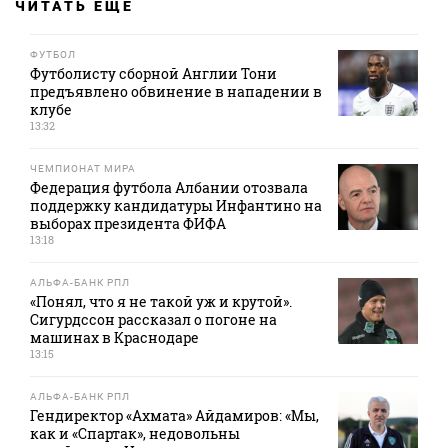
ЧИТАТЬ ЕЩЕ
ФУТБОЛ
Футболисту сборной Англии Тони
предъявлено обвинение в нападении в
клубе
13:32
ЧЕМПИОНАТ МИРА
Федерация футбола Албании отозвала
поддержку кандидатуры Инфантино на
выборах президента ФИФА
13:18
АЛЬФА-БАНК РПЛ
«Понял, что я не такой уж и крутой».
Сигурдссон рассказал о погоне на
машинах в Краснодаре
13:15
АЛЬФА-БАНК РПЛ
Гендиректор «Ахмата» Айдамиров: «Мы,
как и «Спартак», недовольны