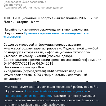
Пользовательское соглашение
Охрана труда
Политика обработки персональных данных
© ООО «Национальный спортивный телеканал» 2007 — 2026.
Для лиц старше 18 лет
На сайте применяются рекомендательные технологии.
Подробнее в
Правилах применения рекомендательных
технологий
Средство массовой информации сетевое издание
«www.sportbox.ru» зарегистрировано Федеральной службой
по надзору в сфере связи, информационных технологий
и массовых коммуникаций (Роскомнадзор).
Свидетельство о регистрации средства массовой информации
Эл № ФС77-72613 от 04.04.2018
Название — www.sportbox.ru
Учредитель (соучредители) СМИ сетевого издания
«www.sportbox.ru»: ООО «Национальный спортивный
телеканал»
Главный редактор СМИ сетевого издания «www.sportbox.ru»:
Конов В.А.
Мы используем файлы Сookie для корректной работы веб-сайта.
Номер телефона редакции СМИ сетевого издания
Подробнее в
Политике обработки персональных данных
и
«www.sportbox.ru»: +7 (495) 653 8419
Пользовательском соглашении
. Нажмите на кнопку «Хорошо»,
Адрес электронной почты редакции СМИ сетевого издания
если Вы согласны на использование файлов cookie. Если нет, то
«www.sportbox.ru»: editor@sportbox.ru
отключите Cookies в настройках браузера