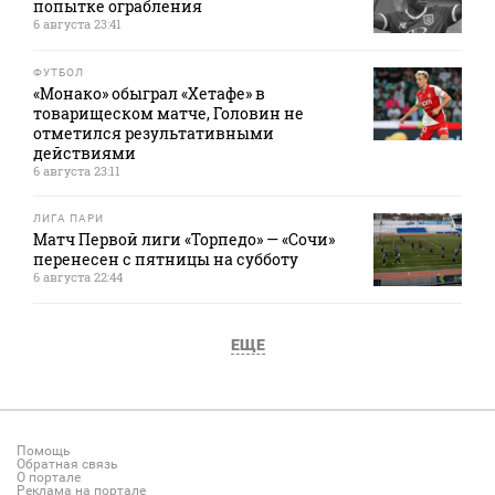
попытке ограбления
6 августа 23:41
ФУТБОЛ
«Монако» обыграл «Хетафе» в
товарищеском матче, Головин не
отметился результативными
действиями
6 августа 23:11
ЛИГА ПАРИ
Матч Первой лиги «Торпедо» — «Сочи»
перенесен с пятницы на субботу
6 августа 22:44
ЕЩЕ
Помощь
Обратная связь
О портале
Реклама на портале