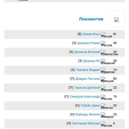
Локомотив
(В)
Абаев Илья
81
(З)
Шишкин Роман
49
(З)
Денисов Виталий
29
(З)
Дюрица Ян
28
(З)
Чорлука Ведран
14
(П)
Диарра Лассана
85
(П)
Тарасов Дмитрий
23
(П)
Самедов Александр
19
(Н)
Н'Дойе Даме
33
(Н)
Кайседо Фелипе
25
(Н)
Григорьев Максим
6