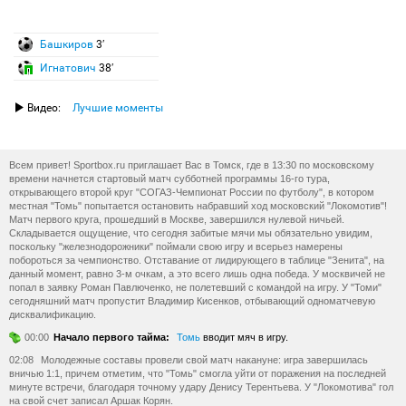
Башкиров
3′
Игнатович
38′
Видео:
Лучшие моменты
Всем привет! Sportbox.ru приглашает Вас в Томск, где в 13:30 по московскому
времени начнется стартовый матч субботней программы 16-го тура,
открывающего второй круг "СОГАЗ-Чемпионат России по футболу", в котором
местная "Томь" попытается остановить набравший ход московский "Локомотив"!
Матч первого круга, прошедший в Москве, завершился нулевой ничьей.
Складывается ощущение, что сегодня забитые мячи мы обязательно увидим,
поскольку "железнодорожники" поймали свою игру и всерьез намерены
побороться за чемпионство. Отставание от лидирующего в таблице "Зенита", на
данный момент, равно 3-м очкам, а это всего лишь одна победа. У москвичей не
попал в заявку Роман Павлюченко, не полетевший с командой на игру. У "Томи"
сегодняшний матч пропустит Владимир Кисенков, отбывающий одноматчевую
дисквалификацию.
00:00
Начало первого тайма:
Томь
вводит мяч в игру.
02:08
Молодежные составы провели свой матч накануне: игра завершилась
вничью 1:1, причем отметим, что "Томь" смогла уйти от поражения на последней
минуте встречи, благодаря точному удару Денису Терентьева. У "Локомотива" гол
на свой счет записал Аршак Корян.