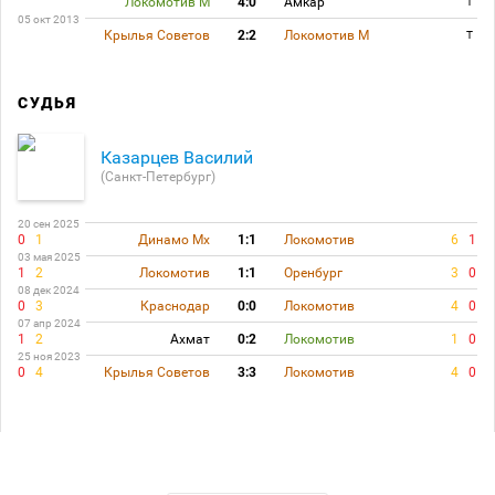
Локомотив М
4:0
Амкар
T
05 окт 2013
Крылья Советов
2:2
Локомотив М
T
СУДЬЯ
Казарцев Василий
(Санкт-Петербург)
20 сен 2025
0
1
Динамо Мх
1:1
Локомотив
6
1
03 мая 2025
1
2
Локомотив
1:1
Оренбург
3
0
08 дек 2024
0
3
Краснодар
0:0
Локомотив
4
0
07 апр 2024
1
2
Ахмат
0:2
Локомотив
1
0
25 ноя 2023
0
4
Крылья Советов
3:3
Локомотив
4
0