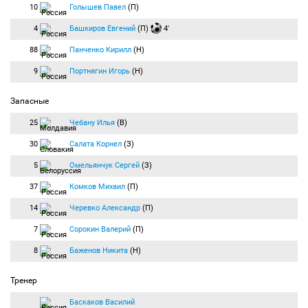
10
Голышев Павел
(П)
4
Башкиров Евгений
(П)
4′
88
Панченко Кирилл
(Н)
9
Портнягин Игорь
(Н)
Запасные
25
Чебану Илья
(В)
30
Салата Корнел
(З)
5
Омельянчук Сергей
(З)
37
Комков Михаил
(П)
14
Черевко Александр
(П)
7
Сорокин Валерий
(П)
8
Баженов Никита
(Н)
Тренер
Баскаков Василий