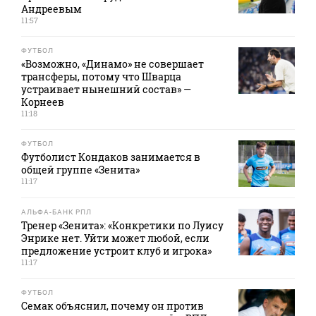
Андреевым
11:57
ФУТБОЛ
«Возможно, «Динамо» не совершает
трансферы, потому что Шварца
устраивает нынешний состав» —
Корнеев
11:18
ФУТБОЛ
Футболист Кондаков занимается в
общей группе «Зенита»
11:17
АЛЬФА-БАНК РПЛ
Тренер «Зенита»: «Конкретики по Луису
Энрике нет. Уйти может любой, если
предложение устроит клуб и игрока»
11:17
ФУТБОЛ
Семак объяснил, почему он против