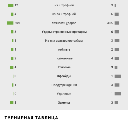
12
из штрафной
3
4
из-за штрафной
6
50%
точности ударов
33%
3
Удары отраженные вратарем
6
1
Из них вратарские сэйвы
3
1
отбитые
2
2
пойманные
4
4
Угловые
3
0
Офсайды
1
1
Предупреждения
3
0
Удаления
1
3
Замены
3
ТУРНИРНАЯ ТАБЛИЦА