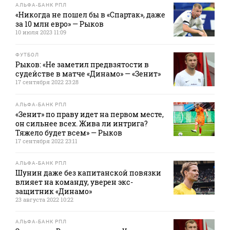
АЛЬФА-БАНК РПЛ
«Никогда не пошел бы в «Спартак», даже
за 10 млн евро» — Рыков
10 июля 2023 11:09
ФУТБОЛ
Рыков: «Не заметил предвзятости в
судействе в матче «Динамо» — «Зенит»
17 сентября 2022 23:28
АЛЬФА-БАНК РПЛ
«Зенит» по праву идет на первом месте,
он сильнее всех. Жива ли интрига?
Тяжело будет всем» — Рыков
17 сентября 2022 23:11
АЛЬФА-БАНК РПЛ
Шунин даже без капитанской повязки
влияет на команду, уверен экс-
защитник «Динамо»
23 августа 2022 10:22
АЛЬФА-БАНК РПЛ