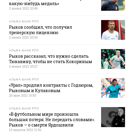
какую-нибудь медаль»
2 июня 2021 20:49
АЛЬФА-БАНК РПЛ
Рыков сообщил, что получил
тренерскую лицензию
2 июня 2021 20:35
АЛЬФА-БАНК РПЛ
Рыков рассказал, что нужно сделать
Тюкавину, чтобы не стать Кокориным
2 июня 2021 20:27
АЛЬФА-БАНК РПЛ
«Урал» продлил контракты с Годзюром,
Рыковым и Кулаковым
20 мая 2021 15:55
АЛЬФА-БАНК РПЛ
«В футбольном мире произошла
большая потеря. Не передать словами».
Рыков — о смерти Ярдошвили
13 апреля 2021 11:36