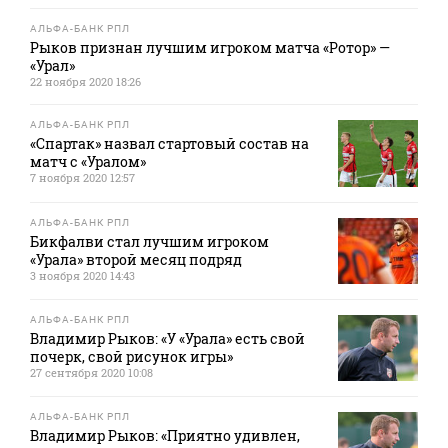
АЛЬФА-БАНК РПЛ
Рыков признан лучшим игроком матча «Ротор» —
«Урал»
22 ноября 2020 18:26
АЛЬФА-БАНК РПЛ
«Спартак» назвал стартовый состав на
матч с «Уралом»
7 ноября 2020 12:57
АЛЬФА-БАНК РПЛ
Бикфалви стал лучшим игроком
«Урала» второй месяц подряд
3 ноября 2020 14:43
АЛЬФА-БАНК РПЛ
Владимир Рыков: «У «Урала» есть свой
почерк, свой рисунок игры»
27 сентября 2020 10:08
АЛЬФА-БАНК РПЛ
Владимир Рыков: «Приятно удивлен,