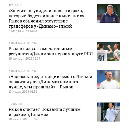
ФУТБОЛ
«Значит, не увидели нового игрока,
который будет сильнее нынешних».
Рыков объяснил отсутствие
трансферов у «Динамо» зимой
6 марта 2024 13:52
АЛЬФА-БАНК РПЛ
Рыков назвал замечательным
результат «Динамо» в первом круге РПЛ
19 ноября 2023 13:37
АЛЬФА-БАНК РПЛ
«Надеюсь, предстоящий сезон с Личкой
сложится для «Динамо» намного
лучше, чем прошлый» — Рыков
11 июля 2023 01:59
РОССИЯ
Рыков считает Тюкавина лучшим
игроком «Динамо»
10 июля 2023 15:32