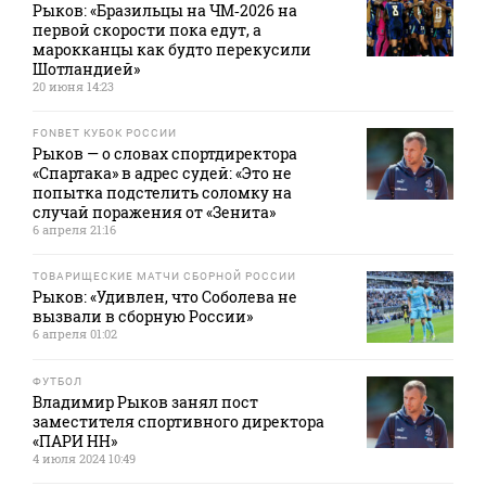
Рыков: «Бразильцы на ЧМ‑2026 на
первой скорости пока едут, а
марокканцы как будто перекусили
Шотландией»
20 июня 14:23
FONBET КУБОК РОССИИ
Рыков — о словах спортдиректора
«Спартака» в адрес судей: «Это не
попытка подстелить соломку на
случай поражения от «Зенита»
6 апреля 21:16
ТОВАРИЩЕСКИЕ МАТЧИ СБОРНОЙ РОССИИ
Рыков: «Удивлен, что Соболева не
вызвали в сборную России»
6 апреля 01:02
ФУТБОЛ
Владимир Рыков занял пост
заместителя спортивного директора
«ПАРИ НН»
4 июля 2024 10:49