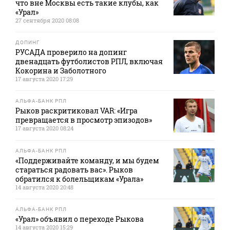
что вне Москвы есть такие клубы, как
«Урал»
27 сентября 2020 08:08
ДОПИНГ
РУСАДА проверило на допинг
двенадцать футболистов РПЛ, включая
Кокорина и Заболотного
17 августа 2020 17:29
АЛЬФА-БАНК РПЛ
Рыков раскритиковал VAR: «Игра
превращается в просмотр эпизодов»
17 августа 2020 08:24
АЛЬФА-БАНК РПЛ
«Поддерживайте команду, и мы будем
стараться радовать вас». Рыков
обратился к болельщикам «Урала»
14 августа 2020 20:48
АЛЬФА-БАНК РПЛ
«Урал» объявил о переходе Рыкова
14 августа 2020 15:29