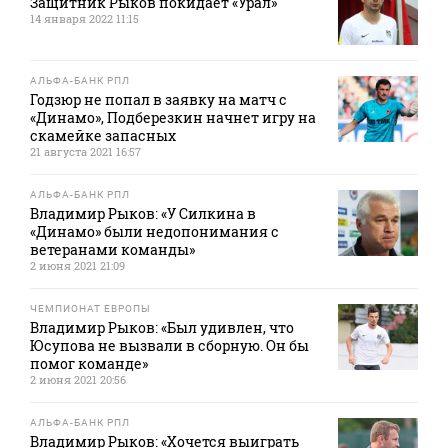
Защитник Рыков покидает «Урал»
14 января 2022 11:15
АЛЬФА-БАНК РПЛ
Годзюр не попал в заявку на матч с
«Динамо», Подберезкин начнет игру на
скамейке запасных
21 августа 2021 16:57
АЛЬФА-БАНК РПЛ
Владимир Рыков: «У Силкина в
«Динамо» были недопонимания с
ветеранами команды»
2 июня 2021 21:09
ЧЕМПИОНАТ ЕВРОПЫ
Владимир Рыков: «Был удивлен, что
Юсупова не вызвали в сборную. Он бы
помог команде»
2 июня 2021 20:56
АЛЬФА-БАНК РПЛ
Владимир Рыков: «Хочется выиграть