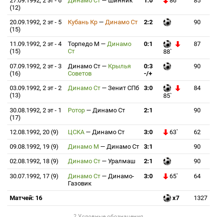
27.09.1992, 2 эт - 6
Динамо Ст
—
Шинник
1:0
86`
85
(12)
20.09.1992, 2 эт - 5
Кубань Кр
—
Динамо Ст
2:2
90
(15)
11.09.1992, 2 эт - 4
Торпедо М
—
Динамо
0:1
87
(15)
Ст
88`
07.09.1992, 2 эт - 3
Динамо Ст
—
Крылья
0:3
90
(16)
Советов
-/+
03.09.1992, 2 эт - 2
Динамо Ст
—
Зенит СПб
3:0
84
(13)
85`
30.08.1992, 2 эт - 1
Ротор
—
Динамо Ст
2:1
90
(17)
12.08.1992, 20 (9)
ЦСКА
—
Динамо Ст
3:0
63`
62
09.08.1992, 19 (9)
Динамо М
—
Динамо Ст
3:1
90
02.08.1992, 18 (9)
Динамо Ст
—
Уралмаш
2:1
90
30.07.1992, 17 (9)
Динамо Ст
—
Динамо-
3:0
65`
64
Газовик
Матчей: 16
x7
1327
? Условные обозначения