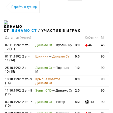
Перейти в турнир
ДИНАМО СТ
/ УЧАСТИЕ В ИГРАХ
Дата, тур (место)
События
М
07.11.1992, 2 эт -
Динамо Ст
—
Кубань Кр
3:0
46`
45
12 (11)
01.11.1992, 2 эт -
Шинник
—
Динамо Ст
0:0
90
11 (14)
25.10.1992, 2 эт -
Динамо Ст
—
Торпедо
1:0
90
10 (15)
М
18.10.1992, 2 эт - 9
Крылья Советов
—
0:0
90
(14)
Динамо Ст
11.10.1992, 2 эт - 8
Зенит СПб
—
Динамо Ст
2:0
90
(12)
03.10.1992, 2 эт - 7
Динамо Ст
—
Ротор
4:2
x2
90
(10)