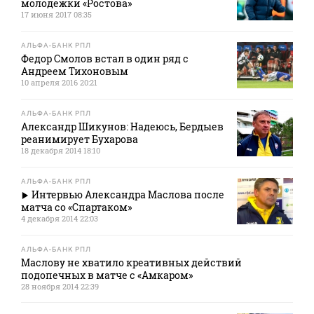
молодежки «Ростова»
17 июня 2017 08:35
АЛЬФА-БАНК РПЛ
Федор Смолов встал в один ряд с
Андреем Тихоновым
10 апреля 2016 20:21
АЛЬФА-БАНК РПЛ
Александр Шикунов: Надеюсь, Бердыев
реанимирует Бухарова
18 декабря 2014 18:10
АЛЬФА-БАНК РПЛ
Интервью Александра Маслова после
матча со «Cпартаком»
4 декабря 2014 22:03
АЛЬФА-БАНК РПЛ
Маслову не хватило креативных действий
подопечных в матче с «Амкаром»
28 ноября 2014 22:39