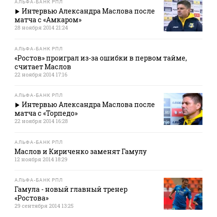
АЛЬФА-БАНК РПЛ
Интервью Александра Маслова после
матча с «Амкаром»
28 ноября 2014 21:24
АЛЬФА-БАНК РПЛ
«Ростов» проиграл из-за ошибки в первом тайме,
считает Маслов
22 ноября 2014 17:16
АЛЬФА-БАНК РПЛ
Интервью Александра Маслова после
матча с «Торпедо»
22 ноября 2014 16:28
АЛЬФА-БАНК РПЛ
Маслов и Кириченко заменят Гамулу
12 ноября 2014 18:29
АЛЬФА-БАНК РПЛ
Гамула - новый главный тренер
«Ростова»
29 сентября 2014 13:25