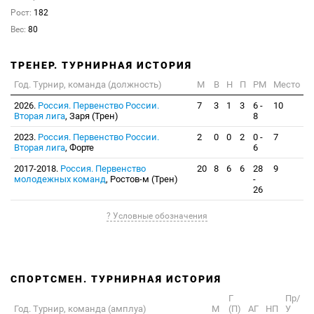
Рост:
182
Вес:
80
ТРЕНЕР. ТУРНИРНАЯ ИСТОРИЯ
Год. Турнир, команда (должность)
М
В
Н
П
РМ
Место
2026.
Россия. Первенство России.
7
3
1
3
6 -
10
Вторая лига
, Заря (Трен)
8
2023.
Россия. Первенство России.
2
0
0
2
0 -
7
Вторая лига
, Форте
6
2017-2018.
Россия. Первенство
20
8
6
6
28
9
молодежных команд
, Ростов-м (Трен)
-
26
? Условные обозначения
СПОРТСМЕН. ТУРНИРНАЯ ИСТОРИЯ
Г
Пр/
Год. Турнир, команда (амплуа)
М
(П)
АГ
НП
У