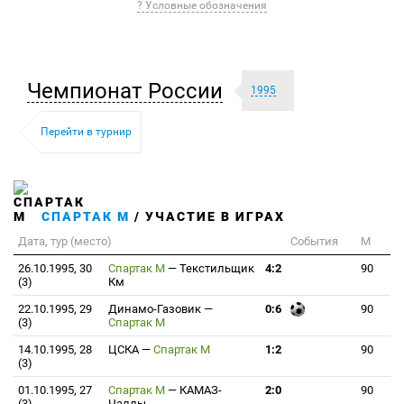
? Условные обозначения
Чемпионат России
1995
Перейти в турнир
СПАРТАК М
/ УЧАСТИЕ В ИГРАХ
Дата, тур (место)
События
М
26.10.1995, 30
Спартак М
—
Текстильщик
4:2
90
(3)
Км
22.10.1995, 29
Динамо-Газовик
—
0:6
90
(3)
Спартак М
14.10.1995, 28
ЦСКА
—
Спартак М
1:2
90
(3)
01.10.1995, 27
Спартак М
—
КАМАЗ-
2:0
90
(3)
Чаллы