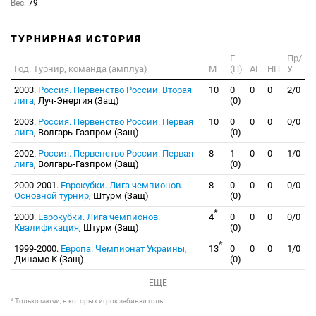
Вес:
79
ТУРНИРНАЯ ИСТОРИЯ
Г
Пр/
Год. Турнир, команда (амплуа)
М
(П)
АГ
НП
У
2003.
Россия. Первенство России. Вторая
10
0
0
0
2/0
лига
, Луч-Энергия (Защ)
(0)
2003.
Россия. Первенство России. Первая
10
0
0
0
0/0
лига
, Волгарь-Газпром (Защ)
(0)
2002.
Россия. Первенство России. Первая
8
1
0
0
1/0
лига
, Волгарь-Газпром (Защ)
(0)
2000-2001.
Еврокубки. Лига чемпионов.
8
0
0
0
0/0
Основной турнир
, Штурм (Защ)
(0)
*
2000.
Еврокубки. Лига чемпионов.
4
0
0
0
0/0
Квалификация
, Штурм (Защ)
(0)
*
1999-2000.
Европа. Чемпионат Украины
,
13
0
0
0
1/0
Динамо К (Защ)
(0)
ЕЩЕ
* Только матчи, в которых игрок забивал голы