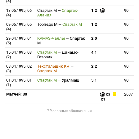
(4)
13.05.1995, 06
Спартак М
—
Спартак-
1:2
90
(4)
Алания
09.05.1995, 05
Торпедо М
—
Спартак М
1:2
90
(4)
29.04.1995, 04
КАМАЗ-Чаллы
—
Спартак
2:0
90
(5)
М
15.04.1995, 03
Спартак М
—
Динамо-
4:1
90
(2)
Газовик
08.04.1995, 02
Текстильщик Км
—
2:2
90
(3)
Спартак М
01.04.1995, 01
Спартак М
—
Уралмаш
5:1
90
(1)
Матчей: 30
x3
2687
x1
? Условные обозначения