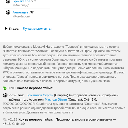
Брызгалов
25′
/Макгиди/
Ананидзе
78′
/Комбаров/
Видео:
Лучшие моменты
Добро пожаловать в Москву! На стадионе "Торпедо" в последнем матче сезона
"Спартак" принимает "Аланию". Гости уже вылетели из Премьер-Лиги, но готовы
дать красно-белым бой напоследок. Все мы помним главное противостояние
середины 90-х, за успех сегодня болельщики осетинского клуба готовы простить
команду даже за провальный сезон. Главная новость для москвичей амнистия
Эйдена Макгиди. На неделе КДК РФС утвердил решение Апелляционного комитета
РФС и отменил оставшиеся четыре матча дисквалификации для ирландца. В свою
очередь, "барсы" понесли ощутимые потери. После скандального поединка с
"Динамо" на 8 матчей был наказан Георгий Чантурия, а на 4 Данило Неко.
00:00
Начало первого тайма:
25:52
Гол:
Брызгалов Сергей
(Спартак) бьёт правой ногой из штрафной и
забивает гол. Ассистент
Макгиди Эйден
(Спартак). Счёт 1:0.
ГОООООООООООЛ! Сработала домашняя заготовка "Спартака"! Брызгалов
открылся в районе одиннадцатиметровой отметки и в одно касание хлестко пробил
в ближний угол. Джанаев не успел среагировать.
+01:13
Конец первого тайма:
Продолжительность игрового времени —
46:13. Счёт 1:0.