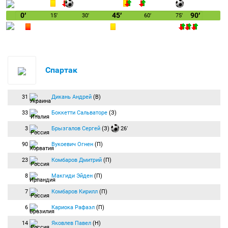
0′
45′
90′
15′
30′
60′
75′
Спартак
31
Дикань Андрей
(В)
33
Боккетти Сальваторе
(З)
3
Брызгалов Сергей
(З)
26′
90
Вукоевич Огнен
(П)
23
Комбаров Дмитрий
(П)
8
Макгиди Эйден
(П)
7
Комбаров Кирилл
(П)
6
Кариока Рафаэл
(П)
14
Яковлев Павел
(Н)