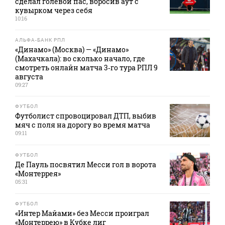
сделал голевой пас, вбросив аут с
кувырком через себя
10:16
АЛЬФА-БАНК РПЛ
«Динамо» (Москва) — «Динамо»
(Махачкала): во сколько начало, где
смотреть онлайн матча 3‑го тура РПЛ 9
августа
09:27
ФУТБОЛ
Футболист спровоцировал ДТП, выбив
мяч с поля на дорогу во время матча
09:11
ФУТБОЛ
Де Пауль посвятил Месси гол в ворота
«Монтеррея»
05:31
ФУТБОЛ
«Интер Майами» без Месси проиграл
«Монтеррею» в Кубке лиг