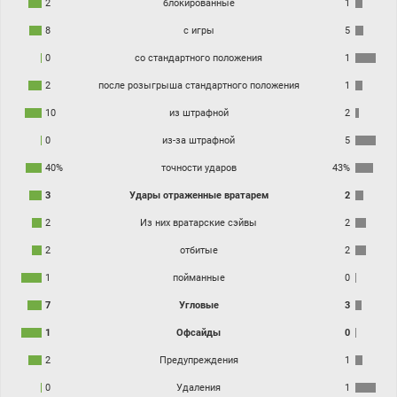
2
блокированные
1
8
с игры
5
0
со стандартного положения
1
2
после розыгрыша стандартного положения
1
10
из штрафной
2
0
из-за штрафной
5
40%
точности ударов
43%
3
Удары отраженные вратарем
2
2
Из них вратарские сэйвы
2
2
отбитые
2
1
пойманные
0
7
Угловые
3
1
Офсайды
0
2
Предупреждения
1
0
Удаления
1