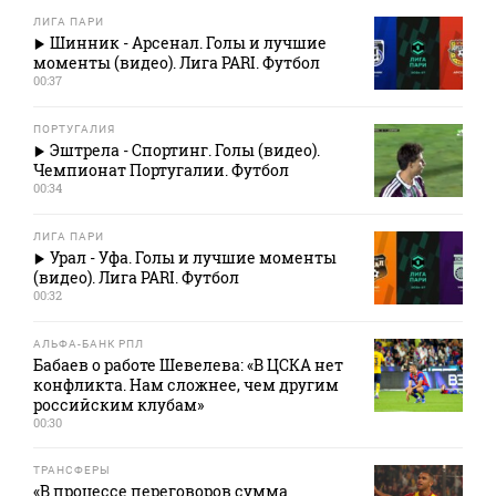
ЛИГА ПАРИ
Шинник - Арсенал. Голы и лучшие
моменты (видео). Лига PARI. Футбол
00:37
ПОРТУГАЛИЯ
Эштрела - Спортинг. Голы (видео).
Чемпионат Португалии. Футбол
00:34
ЛИГА ПАРИ
Урал - Уфа. Голы и лучшие моменты
(видео). Лига PARI. Футбол
00:32
АЛЬФА-БАНК РПЛ
Бабаев о работе Шевелева: «В ЦСКА нет
конфликта. Нам сложнее, чем другим
российским клубам»
00:30
ТРАНСФЕРЫ
«В процессе переговоров сумма