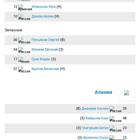
12
Мовсисян Юра
(Н)
10
Дзюба Артем
(Н)
Запасные
30
Песьяков Сергей
(В)
34
Макеев Евгений
(З)
17
Сухи Марек
(З)
57
Кротов Вячеслав
(Н)
Алания
(В)
Джанаев Сослан
35
(З)
Байрыев Азат
48
(З)
Григорьев Антон
23
(З)
Велинтон Соуза
13