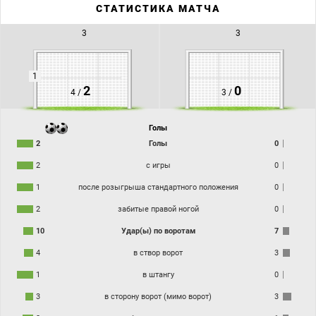
СТАТИСТИКА МАТЧА
3
3
1
2
0
4 /
3 /
Голы
2
Голы
0
2
с игры
0
1
после розыгрыша стандартного положения
0
2
забитые правой ногой
0
10
Удар(ы) по воротам
7
4
в створ ворот
3
1
в штангу
0
3
в сторону ворот (мимо ворот)
3