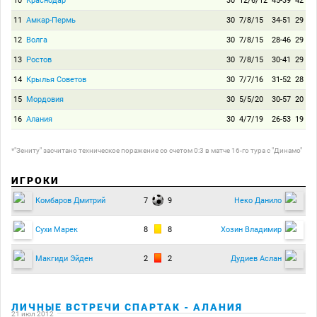
10
Краснодар
30
12/6/12
45-39
42
11
Амкар-Пермь
30
7/8/15
34-51
29
12
Волга
30
7/8/15
28-46
29
13
Ростов
30
7/8/15
30-41
29
14
Крылья Советов
30
7/7/16
31-52
28
15
Мордовия
30
5/5/20
30-57
20
16
Алания
30
4/7/19
26-53
19
*"Зениту" засчитано техническое поражение со счетом 0:3 в матче 16-го тура с "Динамо"
ИГРОКИ
7
9
Комбаров Дмитрий
Неко Данило
8
8
Сухи Марек
Хозин Владимир
2
2
Макгиди Эйден
Дудиев Аслан
ЛИЧНЫЕ ВСТРЕЧИ СПАРТАК - АЛАНИЯ
21 июл 2012