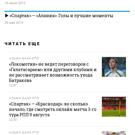
19 июня 2013
«Спартак» — «Алания». Голы и лучшие моменты
26 мая 2013
ЧИТАТЬ ЕЩЕ
АЛЬФА-БАНК РПЛ
«Локомотив» не ведет переговоров с
«Галатасараем» или другими клубами и
не рассматривает возможность ухода
Батракова
12:47
АЛЬФА-БАНК РПЛ
«Спартак» — «Краснодар»: во сколько
начало, где смотреть онлайн матча 3‑го
тура РПЛ 9 августа
12:30
АЛЬФА-БАНК РПЛ