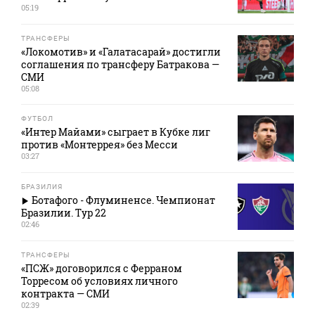
05:19
ТРАНСФЕРЫ
«Локомотив» и «Галатасарай» достигли
соглашения по трансферу Батракова —
СМИ
05:08
ФУТБОЛ
«Интер Майами» сыграет в Кубке лиг
против «Монтеррея» без Месси
03:27
БРАЗИЛИЯ
Ботафого - Флуминенсе. Чемпионат
Бразилии. Тур 22
02:46
ТРАНСФЕРЫ
«ПСЖ» договорился с Ферраном
Торресом об условиях личного
контракта — СМИ
02:39