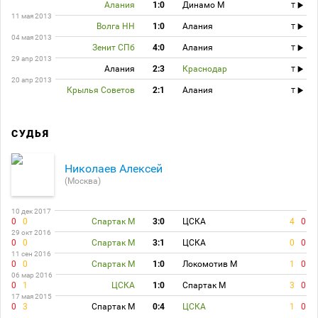
Алания
1:0
Динамо М
T
11 мая 2013
Волга НН
1:0
Алания
T
04 мая 2013
Зенит СПб
4:0
Алания
T
29 апр 2013
Алания
2:3
Краснодар
T
20 апр 2013
Крылья Советов
2:1
Алания
T
СУДЬЯ
Николаев Алексей
(Москва)
10 дек 2017
0
0
Спартак М
3:0
ЦСКА
4
0
29 окт 2016
0
0
Спартак М
3:1
ЦСКА
0
0
11 сен 2016
0
0
Спартак М
1:0
Локомотив М
1
0
06 мар 2016
0
1
ЦСКА
1:0
Спартак М
3
0
17 мая 2015
0
3
Спартак М
0:4
ЦСКА
1
0