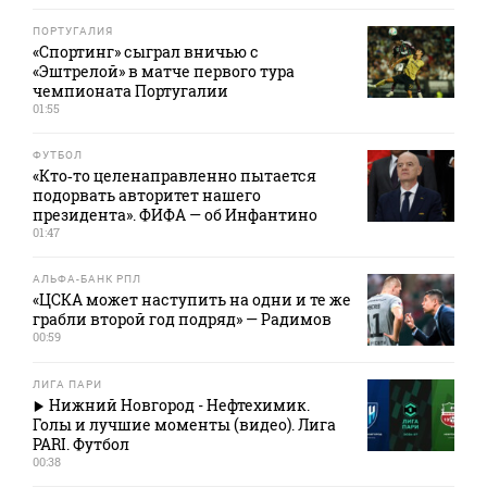
ПОРТУГАЛИЯ
«Спортинг» сыграл вничью с
«Эштрелой» в матче первого тура
чемпионата Португалии
01:55
ФУТБОЛ
«Кто‑то целенаправленно пытается
подорвать авторитет нашего
президента». ФИФА — об Инфантино
01:47
АЛЬФА-БАНК РПЛ
«ЦСКА может наступить на одни и те же
грабли второй год подряд» — Радимов
00:59
ЛИГА ПАРИ
Нижний Новгород - Нефтехимик.
Голы и лучшие моменты (видео). Лига
PARI. Футбол
00:38