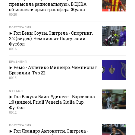
превысила рациональную». В ЦСКА
объяснили срыв трансфера Жуана
00:20
ПОРТУГАЛИЯ
Гол Бени Соузы. Эштрела - Спортинг.
2:2 (видео). Чемпионат Португалии.
Футбол
00:16
БРАЗИЛИЯ
Ремо - Атлетико Минейро. Чемпионат
Бразилии. Тур 22
00:15
ФУТБОЛ
Гол Вакуна Байо. Удинезе - Барселона.
1:0 (видео). Friuli Venezia Giulia Cup.
Футбол
00:12
ПОРТУГАЛИЯ
Гол Леандро Антонетти. Эштрела -