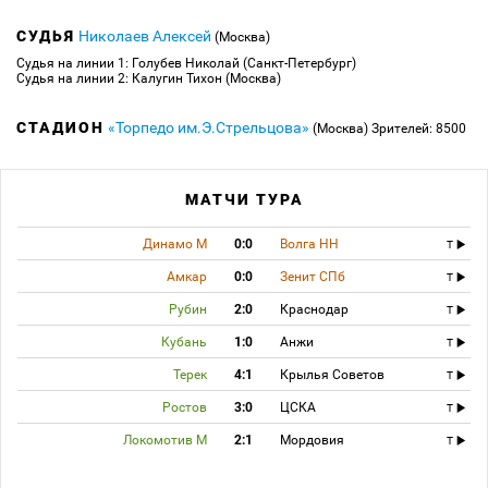
СУДЬЯ
Николаев Алексей
(Москва)
Судья на линии 1: Голубев Николай (Санкт-Петербург)
Судья на линии 2: Калугин Тихон (Москва)
СТАДИОН
«Торпедо им.Э.Стрельцова»
(Москва)
Зрителей: 8500
МАТЧИ ТУРА
Динамо М
0:0
Волга НН
T
Амкар
0:0
Зенит СПб
T
Рубин
2:0
Краснодар
T
Кубань
1:0
Анжи
T
Терек
4:1
Крылья Советов
T
Ростов
3:0
ЦСКА
T
Локомотив М
2:1
Мордовия
T