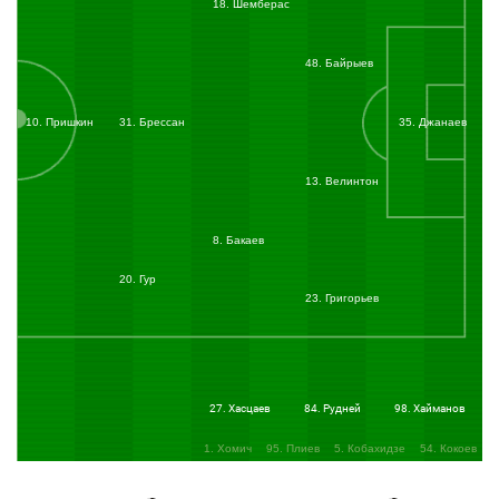
18. Шемберас
48. Байрыев
10. Пришкин
31. Брессан
35. Джанаев
13. Велинтон
8. Бакаев
20. Гур
23. Григорьев
27. Хасцаев
84. Рудней
98. Хайманов
1. Хомич
95. Плиев
5. Кобахидзе
54. Кокоев