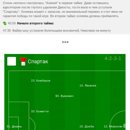
Очень неплохо смотрелась "Алания" в первом тайме. Даже оставшись
вдесятером после глупого удаления Дакосты, гости мало в чем уступали
"Спартаку". Хозяева играют с запасом, но минимальный перевес в счет явно не
гарантия победы по такой игре. Во втором тайме хозяева должны прибавлять.
45:00
Начало второго тайма:
47:35
Файер-шоу устроили болельщики москвичей, Николаев на минуту
останавливает игру.
78:55
Гол:
Ананидзе Джано
(Спартак) бьёт правой ногой из штрафной и
забивает гол. Ассистент
Комбаров Дмитрий
(Спартак). Счёт 2:0.
ГОООООООЛ! Ананидзе закрепляет москвичей на 4 месте в турнирной таблице!
Комбаров находит на линии штрафной одинокого Жано, миниатюрный хавбек
4-2-3-1
гостям уверенно положил мяч в дальний угол.
Спартак
+03:04
Конец второго тайма:
Продолжительность игрового времени — 93:04.
Счёт 2:0.
Итоговый счёт 2:0.
23. Комбаров
"Спартак" в непростом поединке побеждает "Аланию" со счетом 2:0. Красно-белые
14. Яковлев
сохранили четвертое место в турнирной таблице и обеспечили попадание в Лигу
Европы.
90. Вукоевич
33. Боккетти
31. Дикань
10. Дзюба
12. Мовсисян