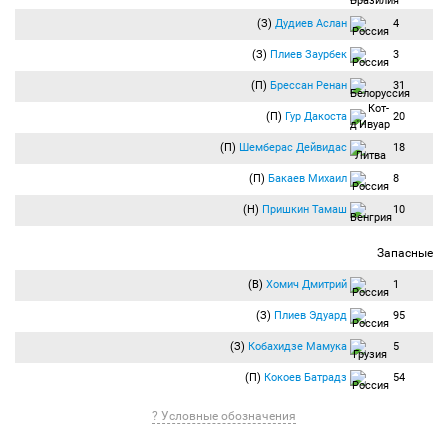
(З)
Дудиев Аслан
4
(З)
Плиев Заурбек
3
(П)
Брессан Ренан
31
(П)
Гур Дакоста
20
(П)
Шемберас Дейвидас
18
(П)
Бакаев Михаил
8
(Н)
Пришкин Тамаш
10
Запасные
(В)
Хомич Дмитрий
1
(З)
Плиев Эдуард
95
(З)
Кобахидзе Мамука
5
(П)
Кокоев Батрадз
54
? Условные обозначения