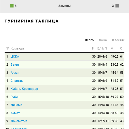
3
Замены
3
ТУРНИРНАЯ ТАБЛИЦА
Всего
Дома
В гостях
№
Команда
И
В/Н/П
М
О
1
ЦСКА
30
20/4/6
49-25
64
2
Зенит
30
18/8/4
53-25
62
3
Анжи
30
15/8/7
45-34
53
4
Спартак
30
15/6/9
51-39
51
5
Кубань-Краснодар
30
14/9/7
48-28
51
6
Рубин
30
15/5/10
39-27
50
7
Динамо
30
14/6/10
41-34
48
8
Ахмат
30
14/6/10
38-40
48
9
Локомотив
30
12/7/11
39-36
43