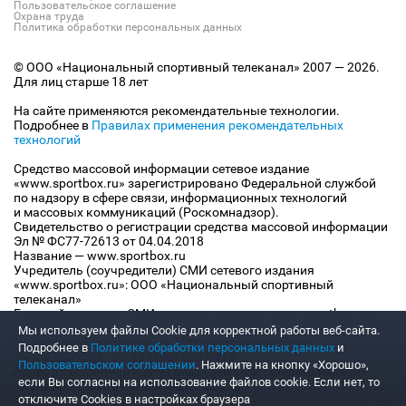
Пользовательское соглашение
Охрана труда
Политика обработки персональных данных
© ООО «Национальный спортивный телеканал» 2007 — 2026.
Для лиц старше 18 лет
На сайте применяются рекомендательные технологии.
Подробнее в
Правилах применения рекомендательных
технологий
Средство массовой информации сетевое издание
«www.sportbox.ru» зарегистрировано Федеральной службой
по надзору в сфере связи, информационных технологий
и массовых коммуникаций (Роскомнадзор).
Свидетельство о регистрации средства массовой информации
Эл № ФС77-72613 от 04.04.2018
Название — www.sportbox.ru
Учредитель (соучредители) СМИ сетевого издания
«www.sportbox.ru»: ООО «Национальный спортивный
телеканал»
Главный редактор СМИ сетевого издания «www.sportbox.ru»:
Конов В.А.
Мы используем файлы Сookie для корректной работы веб-сайта.
Номер телефона редакции СМИ сетевого издания
Подробнее в
Политике обработки персональных данных
и
«www.sportbox.ru»: +7 (495) 653 8419
Пользовательском соглашении
. Нажмите на кнопку «Хорошо»,
Адрес электронной почты редакции СМИ сетевого издания
если Вы согласны на использование файлов cookie. Если нет, то
«www.sportbox.ru»: editor@sportbox.ru
отключите Cookies в настройках браузера