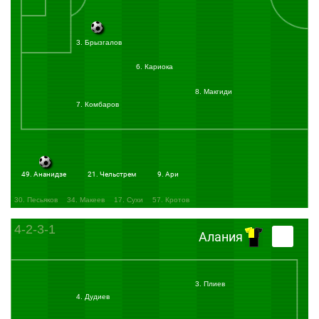
3. Брызгалов
6. Кариока
8. Макгиди
7. Комбаров
49. Ананидзе
21. Чельстрем
9. Ари
30. Песьяков
34. Макеев
17. Сухи
57. Кротов
4-2-3-1
Алания
3. Плиев
4. Дудиев