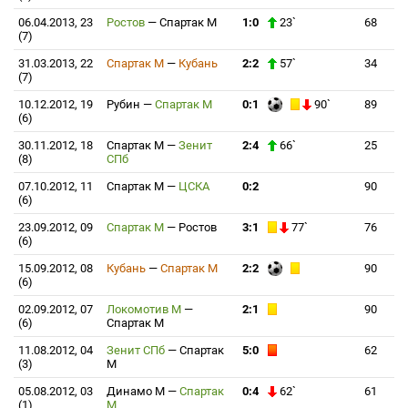
06.04.2013, 23
Ростов
—
Спартак М
1:0
23`
68
(7)
31.03.2013, 22
Спартак М
—
Кубань
2:2
57`
34
(7)
10.12.2012, 19
Рубин
—
Спартак М
0:1
90`
89
(6)
30.11.2012, 18
Спартак М
—
Зенит
2:4
66`
25
(8)
СПб
07.10.2012, 11
Спартак М
—
ЦСКА
0:2
90
(6)
23.09.2012, 09
Спартак М
—
Ростов
3:1
77`
76
(6)
15.09.2012, 08
Кубань
—
Спартак М
2:2
90
(6)
02.09.2012, 07
Локомотив М
—
2:1
90
(6)
Спартак М
11.08.2012, 04
Зенит СПб
—
Спартак
5:0
62
(3)
М
05.08.2012, 03
Динамо М
—
Спартак
0:4
62`
61
(1)
М