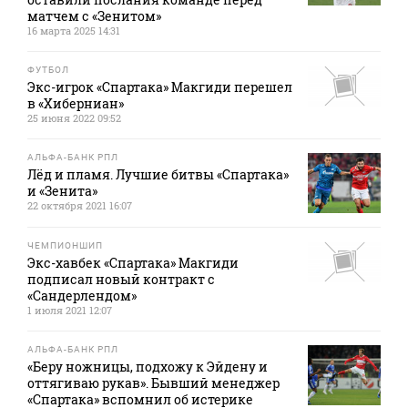
матчем с «Зенитом»
16 марта 2025 14:31
ФУТБОЛ
Экс-игрок «Спартака» Макгиди перешел
в «Хиберниан»
25 июня 2022 09:52
АЛЬФА-БАНК РПЛ
Лёд и пламя. Лучшие битвы «Спартака»
и «Зенита»
22 октября 2021 16:07
ЧЕМПИОНШИП
Экс-хавбек «Спартака» Макгиди
подписал новый контракт с
«Сандерлендом»
1 июля 2021 12:07
АЛЬФА-БАНК РПЛ
«Беру ножницы, подхожу к Эйдену и
оттягиваю рукав». Бывший менеджер
«Спартака» вспомнил об истерике