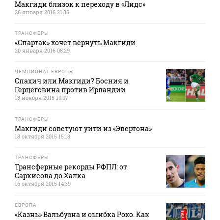
Макгиди близок к переходу в «Лидс»
26 января 2016 21:35
ТРАНСФЕРЫ
«Спартак» хочет вернуть Макгиди
20 января 2016 08:29
ЧЕМПИОНАТ ЕВРОПЫ
Спахич или Макгиди? Босния и
Герцеговина против Ирландии
13 ноября 2015 10:07
ТРАНСФЕРЫ
Макгиди советуют уйти из «Эвертона»
18 октября 2015 15:18
ТРАНСФЕРЫ
Трансферные рекорды РФПЛ: от
Саркисова до Халка
16 октября 2015 14:39
ЕВРОПА
«Казнь» Вальбуэна и ошибка Рохо. Как