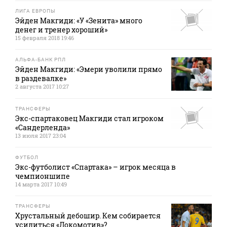
ЛИГА ЕВРОПЫ
Эйден Макгиди: «У «Зенита» много
денег и тренер хороший»
15 февраля 2018 19:46
АЛЬФА-БАНК РПЛ
Эйден Макгиди: «Эмери уволили прямо
в раздевалке»
2 августа 2017 10:27
ТРАНСФЕРЫ
Экс-спартаковец Макгиди стал игроком
«Сандерленда»
13 июля 2017 23:04
ФУТБОЛ
Экс-футболист «Спартака» – игрок месяца в
чемпионшипе
14 марта 2017 10:49
ТРАНСФЕРЫ
Хрустальный дебошир. Кем собирается
усилиться «Локомотив»?