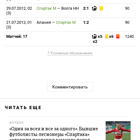
29.07.2012, 02
Спартак М
—
Волга НН
2:1
90
(3)
21.07.2012, 01
Алания
—
Спартак М
1:2
90
(3)
Матчей: 17
x5
x6
1240
x2
? Условные обозначения
Комментировать
ЧИТАТЬ ЕЩЕ
ФУТБОЛ
«Один за всех и все за одного». Бывшие
футболисты‑легионеры «Спартака»
оставили послания команде перед