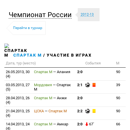
Чемпионат России
2012-13
Перейти в турнир
СПАРТАК М
/ УЧАСТИЕ В ИГРАХ
Дата, тур (место)
События
М
26.05.2013, 30
Спартак М
—
Алания
2:0
90
(4)
03.05.2013, 27
Мордовия
—
Спартак
2:1
39
(5)
М
28.04.2013, 26
Спартак М
—
Анжи
2:0
90
(4)
21.04.2013, 25
ЦСКА
—
Спартак М
2:2
90
(4)
14.04.2013, 24
Спартак М
—
Амкар
2:0
67`
66
(4)