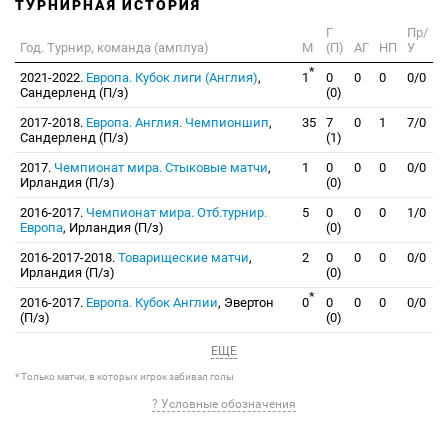
ТУРНИРНАЯ ИСТОРИЯ
Г
Пр/
Год. Турнир, команда (амплуа)
М
(П)
АГ
НП
У
*
2021-2022.
Европа. Кубок лиги (Англия)
,
1
0
0
0
0/0
Сандерленд (П/з)
(0)
2017-2018.
Европа. Англия. Чемпионшип
,
35
7
0
1
7/0
Сандерленд (П/з)
(1)
2017.
Чемпионат мира. Стыковые матчи
,
1
0
0
0
0/0
Ирландия (П/з)
(0)
2016-2017.
Чемпионат мира. Отб.турнир.
5
0
0
0
1/0
Европа
, Ирландия (П/з)
(0)
2016-2017-2018.
Товарищеские матчи
,
2
0
0
0
0/0
Ирландия (П/з)
(0)
*
2016-2017.
Европа. Кубок Англии
, Эвертон
0
0
0
0
0/0
(П/з)
(0)
ЕЩЕ
* Только матчи, в которых игрок забивал голы
? Условные обозначения