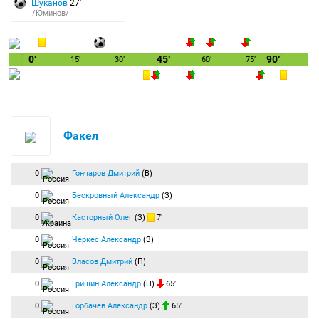
Шуканов
27′
/Юминов/
0′
45′
90′
15′
30′
60′
75′
Факел
0
Гончаров Дмитрий
(В)
0
Бескровный Александр
(З)
0
Касторный Олег
(З)
7′
0
Черкес Александр
(З)
0
Власов Дмитрий
(П)
0
Гришин Александр
(П)
65′
0
Горбачёв Александр
(З)
65′