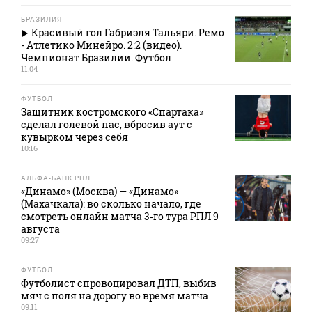
БРАЗИЛИЯ
Красивый гол Габриэля Тальяри. Ремо
- Атлетико Минейро. 2:2 (видео).
Чемпионат Бразилии. Футбол
11:04
ФУТБОЛ
Защитник костромского «Спартака»
сделал голевой пас, вбросив аут с
кувырком через себя
10:16
АЛЬФА-БАНК РПЛ
«Динамо» (Москва) — «Динамо»
(Махачкала): во сколько начало, где
смотреть онлайн матча 3‑го тура РПЛ 9
августа
09:27
ФУТБОЛ
Футболист спровоцировал ДТП, выбив
мяч с поля на дорогу во время матча
09:11