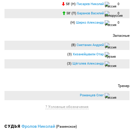
58′ (Н)
Писарев Николай
0
58′ (П)
Баранов Василий
0
(Н)
Ширко Александр
0
Запасные
(В)
Сметанин Андрей
(З)
Хизанейшвили Отар
(З)
Щёголев Александр
Тренер
Романцев Олег
? Условные обозначения
СУДЬЯ
Фролов Николай
(Раменское)