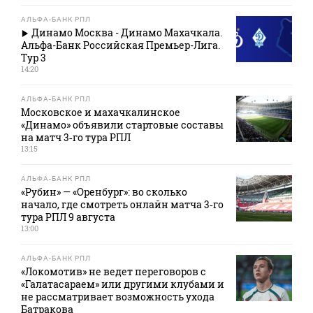
АЛЬФА-БАНК РПЛ
Динамо Москва - Динамо Махачкала.
Альфа-Банк Российская Премьер-Лига.
Тур 3
14:20
АЛЬФА-БАНК РПЛ
Московское и махачкалинское
«Динамо» объявили стартовые составы
на матч 3‑го тура РПЛ
13:15
АЛЬФА-БАНК РПЛ
«Рубин» — «Оренбург»: во сколько
начало, где смотреть онлайн матча 3‑го
тура РПЛ 9 августа
13:00
АЛЬФА-БАНК РПЛ
«Локомотив» не ведет переговоров с
«Галатасараем» или другими клубами и
не рассматривает возможность ухода
Батракова