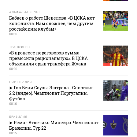
АЛЬФА-БАНК РПЛ
Бабаев о работе Шевелева: «В ЦСКА нет
конфликта. Нам сложнее, чем другим
российским клубам»
00:30
ТРАНСФЕРЫ
«В процессе переговоров сумма
превысила рациональную». В ЦСКА
объяснили срыв трансфера Жуана
00:20
ПОРТУГАЛИЯ
Гол Бени Соузы. Эштрела - Спортинг.
2:2 (видео). Чемпионат Португалии.
Футбол
00:16
БРАЗИЛИЯ
Ремо - Атлетико Минейро. Чемпионат
Бразилии. Тур 22
00:15