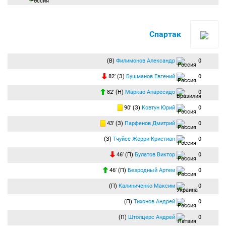
Спартак
(В)
Филимонов Александр
0
82′ (З)
Бушманов Евгений
0
82′ (Н)
Маркао Апаресидо
0
90′ (З)
Ковтун Юрий
0
43′ (З)
Парфенов Дмитрий
0
(З)
Тчуйсе Жерри-Кристиан
0
46′ (П)
Булатов Виктор
0
46′ (П)
Безродный Артем
0
(П)
Калиниченко Максим
0
(П)
Тихонов Андрей
0
(П)
Штолцерс Андрей
0