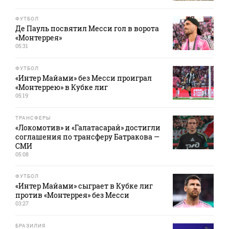
ФУТБОЛ
Де Пауль посвятил Месси гол в ворота
«Монтеррея»
05:31
ФУТБОЛ
«Интер Майами» без Месси проиграл
«Монтеррею» в Кубке лиг
05:19
ТРАНСФЕРЫ
«Локомотив» и «Галатасарай» достигли
соглашения по трансферу Батракова —
СМИ
05:08
ФУТБОЛ
«Интер Майами» сыграет в Кубке лиг
против «Монтеррея» без Месси
03:27
БРАЗИЛИЯ