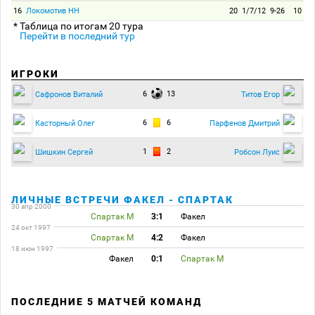
16
Локомотив НН
20
1/7/12
9-26
10
* Таблица по итогам 20 тура
Перейти в последний тур
ИГРОКИ
6
13
Сафронов Виталий
Титов Егор
6
6
Касторный Олег
Парфенов Дмитрий
1
2
Шишкин Сергей
Робсон Луис
ЛИЧНЫЕ ВСТРЕЧИ ФАКЕЛ - СПАРТАК
30 апр 2000
Спартак М
3:1
Факел
24 окт 1997
Спартак М
4:2
Факел
18 июн 1997
Факел
0:1
Спартак М
ПОСЛЕДНИЕ 5 МАТЧЕЙ КОМАНД