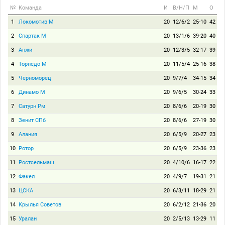
№
Команда
И
В/Н/П
М
О
1
Локомотив М
20
12/6/2
25-10
42
2
Спартак М
20
13/1/6
39-20
40
3
Анжи
20
12/3/5
32-17
39
4
Торпедо М
20
11/5/4
25-16
38
5
Черноморец
20
9/7/4
34-15
34
6
Динамо М
20
9/6/5
30-24
33
7
Сатурн Рм
20
8/6/6
20-19
30
8
Зенит СПб
20
8/6/6
27-19
30
9
Алания
20
6/5/9
20-27
23
10
Ротор
20
6/5/9
23-36
23
11
Ростсельмаш
20
4/10/6
16-17
22
12
Факел
20
4/9/7
19-31
21
13
ЦСКА
20
6/3/11
18-29
21
14
Крылья Советов
20
6/2/12
21-36
20
15
Уралан
20
2/5/13
13-29
11