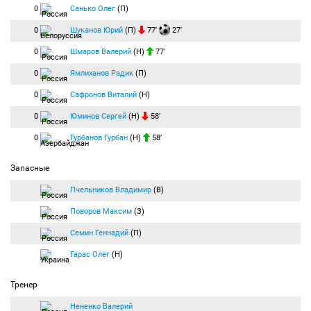
0
Санько Олег
(П)
0
Шуканов Юрий
(П)
77′
27′
0
Шмаров Валерий
(Н)
77′
0
Ямлиханов Радик
(П)
0
Сафронов Виталий
(Н)
0
Юминов Сергей
(Н)
58′
0
Гурбанов Гурбан
(Н)
58′
Запасные
Пчельников Владимир
(В)
Поворов Максим
(З)
Семин Геннадий
(П)
Гарас Олег
(Н)
Тренер
Нененко Валерий