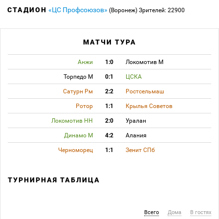
СТАДИОН
«ЦС Профсоюзов»
(Воронеж)
Зрителей: 22900
МАТЧИ ТУРА
Анжи
1:0
Локомотив М
Торпедо М
0:1
ЦСКА
Сатурн Рм
2:2
Ростсельмаш
Ротор
1:1
Крылья Советов
Локомотив НН
2:0
Уралан
Динамо М
4:2
Алания
Черноморец
1:1
Зенит СПб
ТУРНИРНАЯ ТАБЛИЦА
Всего
Дома
В гостях