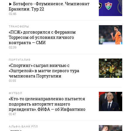
Ботафого - Флуминенсе. Чемпионат
Бразилии. Тур 22
02:46
ТРАНСФЕРЫ
«ПСЖ» договорился с Ферраном
Торресом об условиях личного
контракта — СМИ
02:39
ПОРТУГАЛИЯ
«Спортинг» сыграл вничью с
«Эштрелой» в матче первого тура
чемпионата Португалии
01:55
ФУТБОЛ
«Кто‑то целенаправленно пытается
подорвать авторитет нашего
президента». ФИФА — об Инфантино
01:47
АЛЬФА-БАНК РПЛ