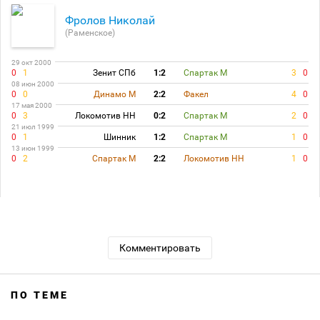
Фролов Николай
(Раменское)
29 окт 2000
0
1
Зенит СПб
1:2
Спартак М
3
0
08 июн 2000
0
0
Динамо М
2:2
Факел
4
0
17 мая 2000
0
3
Локомотив НН
0:2
Спартак М
2
0
21 июл 1999
0
1
Шинник
1:2
Спартак М
1
0
13 июн 1999
0
2
Спартак М
2:2
Локомотив НН
1
0
Комментировать
ПО ТЕМЕ