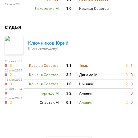
22 июн 2005
Локомотив М
1:0
Крылья Советов
СУДЬЯ
Ключников Юрий
(Ростов-на-Дону)
23 сен 2007
0
3
Крылья Советов
1:1
Томь
3
1
26 мая 2007
0
2
Крылья Советов
3:2
Динамо М
3
0
15 мая 2005
0
3
Крылья Советов
1:0
Шинник
2
0
30 окт 2004
0
1
Торпедо М
3:2
Алания
1
0
23 мая 2004
0
2
Спартак М
0:1
Алания
2
0