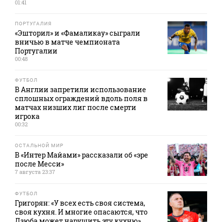
01:41
ПОРТУГАЛИЯ
«Эшторил» и «Фамаликау» сыграли
вничью в матче чемпионата
Португалии
00:48
ФУТБОЛ
В Англии запретили использование
сплошных ограждений вдоль поля в
матчах низших лиг после смерти
игрока
00:32
ОСТАЛЬНОЙ МИР
В «Интер Майами» рассказали об «эре
после Месси»
7 августа 23:37
ФУТБОЛ
Григорян: «У всех есть своя система,
своя кухня. И многие опасаются, что
Дзюба может нарушить эту кухню»