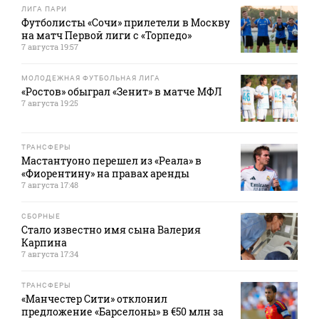
ЛИГА ПАРИ
Футболисты «Сочи» прилетели в Москву
на матч Первой лиги с «Торпедо»
7 августа 19:57
МОЛОДЕЖНАЯ ФУТБОЛЬНАЯ ЛИГА
«Ростов» обыграл «Зенит» в матче МФЛ
7 августа 19:25
ТРАНСФЕРЫ
Мастантуоно перешел из «Реала» в
«Фиорентину» на правах аренды
7 августа 17:48
СБОРНЫЕ
Стало известно имя сына Валерия
Карпина
7 августа 17:34
ТРАНСФЕРЫ
«Манчестер Сити» отклонил
предложение «Барселоны» в €50 млн за