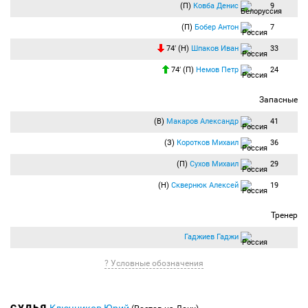
(П)
Ковба Денис
9
(П)
Бобер Антон
7
74′ (Н)
Шпаков Иван
33
74′ (П)
Немов Петр
24
Запасные
(В)
Макаров Александр
41
(З)
Коротков Михаил
36
(П)
Сухов Михаил
29
(Н)
Сквернюк Алексей
19
Тренер
Гаджиев Гаджи
? Условные обозначения