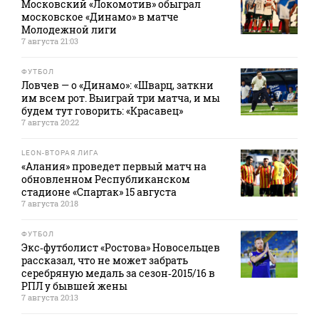
Московский «Локомотив» обыграл
московское «Динамо» в матче
Молодежной лиги
7 августа 21:03
ФУТБОЛ
Ловчев — о «Динамо»: «Шварц, заткни
им всем рот. Выиграй три матча, и мы
будем тут говорить: «Красавец»
7 августа 20:22
LEON-ВТОРАЯ ЛИГА
«Алания» проведет первый матч на
обновленном Республиканском
стадионе «Спартак» 15 августа
7 августа 20:18
ФУТБОЛ
Экс‑футболист «Ростова» Новосельцев
рассказал, что не может забрать
серебряную медаль за сезон‑2015/16 в
РПЛ у бывшей жены
7 августа 20:13