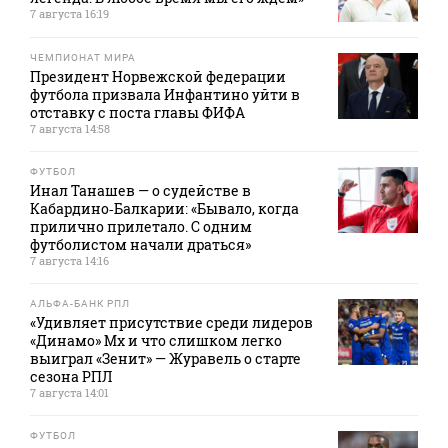
7 августа 16:19
ЧЕМПИОНАТ МИРА
Президент Норвежской федерации
футбола призвала Инфантино уйти в
отставку с поста главы ФИФА
7 августа 14:58
ФУТБОЛ
Инал Танашев — о судействе в
Кабардино‑Балкарии: «Бывало, когда
прилично прилетало. С одним
футболистом начали драться»
7 августа 14:16
АЛЬФА-БАНК РПЛ
«Удивляет присутствие среди лидеров
«Динамо» Мх и что слишком легко
выиграл «Зенит» — Журавель о старте
сезона РПЛ
7 августа 14:01
ФУТБОЛ