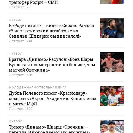
трансфер Родри — СМИ
7 августа 17:16
ФУТБОЛ
В «Родине» хотят видеть Серхио Рамоса:
«У нас тренерский штаб тоже из
Севильи. Шикарно бы вписался!»
7 августа 17:01
ФУТБОЛ
Вратарь «Динамо» Расулов: «Боев Шары
Буллета я посмотрел точно больше, чем
матчей Овечкина»
7 августа 16:44
МОЛОДЕЖНАЯ ФУТБОЛЬНАЯ ЛИГА
Дубль Полевого помог «Краснодару»
обыграть «Акрон‑Академию Коноплева»
в матче МФЛ
7 августа 16:19
ФУТБОЛ
Тренер «Динамо» Шварц: «Овечкин —
легенда. В любое время мы его ждем»