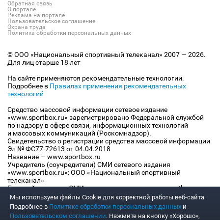
Обратная связь
О портале
Реклама на портале
Пользовательское соглашение
Охрана труда
Политика обработки персональных данных
© ООО «Национальный спортивный телеканал» 2007 — 2026.
Для лиц старше 18 лет
На сайте применяются рекомендательные технологии.
Подробнее в
Правилах применения рекомендательных
технологий
Средство массовой информации сетевое издание
«www.sportbox.ru» зарегистрировано Федеральной службой
по надзору в сфере связи, информационных технологий
и массовых коммуникаций (Роскомнадзор).
Свидетельство о регистрации средства массовой информации
Эл № ФС77-72613 от 04.04.2018
Название — www.sportbox.ru
Учредитель (соучредители) СМИ сетевого издания
«www.sportbox.ru»: ООО «Национальный спортивный
телеканал»
Главный редактор СМИ сетевого издания «www.sportbox.ru»:
Конов В.А.
Мы используем файлы Сookie для корректной работы веб-сайта.
Номер телефона редакции СМИ сетевого издания
Подробнее в
Политике обработки персональных данных
и
«www.sportbox.ru»: +7 (495) 653 8419
Пользовательском соглашении
. Нажмите на кнопку «Хорошо»,
Адрес электронной почты редакции СМИ сетевого издания