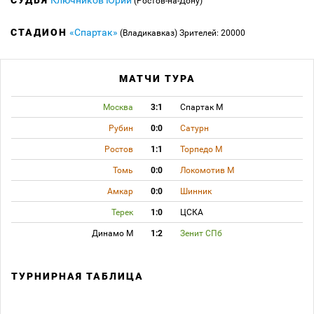
СУДЬЯ
Ключников Юрий
(Ростов-на-Дону)
СТАДИОН
«Спартак»
(Владикавказ)
Зрителей: 20000
МАТЧИ ТУРА
Москва
3:1
Спартак М
Рубин
0:0
Сатурн
Ростов
1:1
Торпедо М
Томь
0:0
Локомотив М
Амкар
0:0
Шинник
Терек
1:0
ЦСКА
Динамо М
1:2
Зенит СПб
ТУРНИРНАЯ ТАБЛИЦА