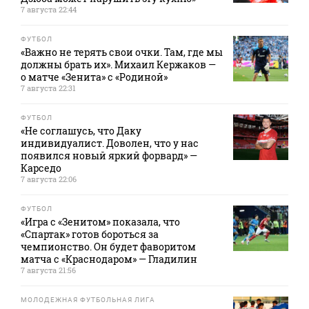
7 августа 22:44
ФУТБОЛ
«Важно не терять свои очки. Там, где мы
должны брать их». Михаил Кержаков —
о матче «Зенита» с «Родиной»
7 августа 22:31
ФУТБОЛ
«Не соглашусь, что Даку
индивидуалист. Доволен, что у нас
появился новый яркий форвард» —
Карседо
7 августа 22:06
ФУТБОЛ
«Игра с «Зенитом» показала, что
«Спартак» готов бороться за
чемпионство. Он будет фаворитом
матча с «Краснодаром» — Гладилин
7 августа 21:56
МОЛОДЕЖНАЯ ФУТБОЛЬНАЯ ЛИГА