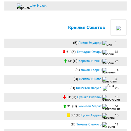
Шум Ицхак
Крылья Советов
(В)
Лобос Эдуардо
1
61′ (З)
Тетрадзе Омари
31
61′ (П)
Короман Огнен
23
(З)
Дохоян Карен
14
(З)
Леилтон Силва
3
(П)
Кингстон Ларуса
25
31′ (П)
Булыга Виталий
19
31′ (Н)
Бикмаев Марат
51
85′ (П)
Гусин Андрей
15
(П)
Темиле Омониго
11