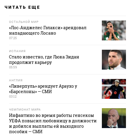
ЧИТАТЬ ЕЩЕ
ОСТАЛЬНОЙ МИР
«Лос‑Анджелес Гэлакси» арендовал
нападающего Лосано
07:25
ИСПАНИЯ
Стало известно, где Люка Зидан
продолжит карьеру
05:59
АНГЛИЯ
«Ливерпуль» арендует Араухо у
«Барселоны» — СМИ
03:12
ЧЕМПИОНАТ МИРА
Инфантино во время работы генсеком
УЕФА повысил любовницу в должности
и добился выплаты ей выходного
пособия — СМИ