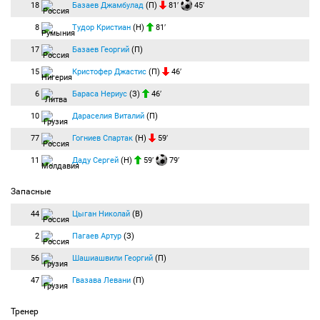
18
Базаев Джамбулад
(П)
81′
45′
8
Тудор Кристиан
(Н)
81′
17
Базаев Георгий
(П)
15
Кристофер Джастис
(П)
46′
6
Бараса Нериус
(З)
46′
10
Дараселия Виталий
(П)
77
Гогниев Спартак
(Н)
59′
11
Даду Сергей
(Н)
59′
79′
Запасные
44
Цыган Николай
(В)
2
Пагаев Артур
(З)
56
Шашиашвили Георгий
(П)
47
Гвазава Левани
(П)
Тренер