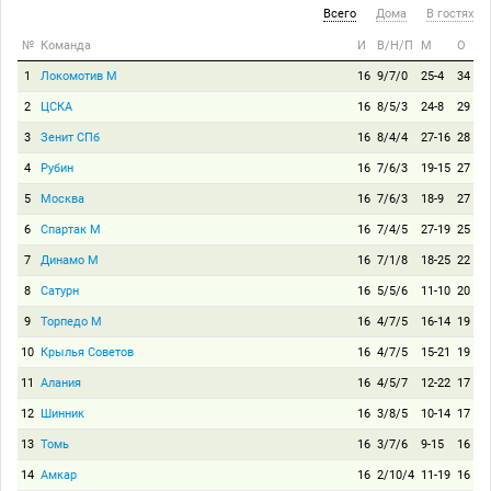
Всего
Дома
В гостях
№
Команда
И
В/Н/П
М
О
1
Локомотив М
16
9/7/0
25-4
34
2
ЦСКА
16
8/5/3
24-8
29
3
Зенит СПб
16
8/4/4
27-16
28
4
Рубин
16
7/6/3
19-15
27
5
Москва
16
7/6/3
18-9
27
6
Спартак М
16
7/4/5
27-19
25
7
Динамо М
16
7/1/8
18-25
22
8
Сатурн
16
5/5/6
11-10
20
9
Торпедо М
16
4/7/5
16-14
19
10
Крылья Советов
16
4/7/5
15-21
19
11
Алания
16
4/5/7
12-22
17
12
Шинник
16
3/8/5
10-14
17
13
Томь
16
3/7/6
9-15
16
14
Амкар
16
2/10/4
11-19
16