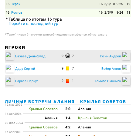
15
Терек
16
3/3/10
9-25
12
16
Ростов
16
2/5/9
9-24
11
* Таблица по итогам 16 тура
Перейти в последний тур
*"Терек" лишен 6-ти очков за несоблюдение трансферных обязательств
ИГРОКИ
9
7
Базаев Джамбулад
Гусин Андрей
9
7
Даду Сергей
Бобер Антон
2
1
Бараса Нериус
Темиле Омониго
ЛИЧНЫЕ ВСТРЕЧИ АЛАНИЯ - КРЫЛЬЯ СОВЕТОВ
12 мар 2005
Крылья Советов
2:0
Алания
14 авг 2004
Алания
1:4
Крылья Советов
03 июл 2004
Крылья Советов
4:2
Алания
16 авг 2003