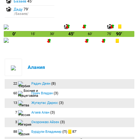
Базаев
45′
Даду
79′
/Базаев/
0′
45′
90′
15′
30′
60′
75′
Алания
22
Радич Деян
(В)
60
Груич Владан
(З)
13
Жутаутас Дарюс
(З)
7
Агаев Алан
(З)
3
Окоронкво Айзек
(З)
88
Бурдули Владимир
(П)
87′