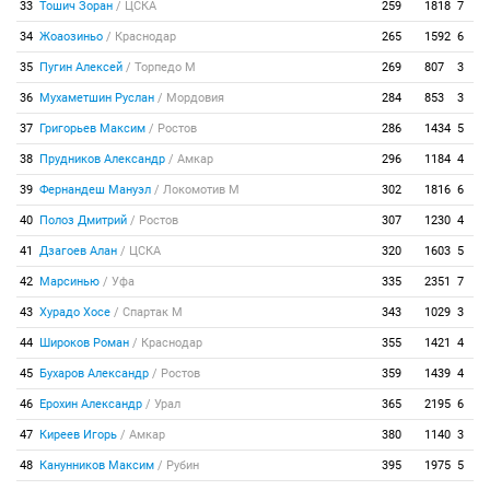
33
Тошич Зоран
/
ЦСКА
259
1818
7
34
Жоаозиньо
/
Краснодар
265
1592
6
35
Пугин Алексей
/
Торпедо М
269
807
3
36
Мухаметшин Руслан
/
Мордовия
284
853
3
37
Григорьев Максим
/
Ростов
286
1434
5
38
Прудников Александр
/
Амкар
296
1184
4
39
Фернандеш Мануэл
/
Локомотив М
302
1816
6
40
Полоз Дмитрий
/
Ростов
307
1230
4
41
Дзагоев Алан
/
ЦСКА
320
1603
5
42
Марсинью
/
Уфа
335
2351
7
43
Хурадо Хосе
/
Спартак М
343
1029
3
44
Широков Роман
/
Краснодар
355
1421
4
45
Бухаров Александр
/
Ростов
359
1439
4
46
Ерохин Александр
/
Урал
365
2195
6
47
Киреев Игорь
/
Амкар
380
1140
3
48
Канунников Максим
/
Рубин
395
1975
5