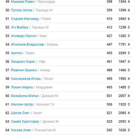
49
Мамаев Павел
/
Краснодар
398
1594
4
50
Путило Антон
/
Торпедо М
399
1598
4
51
Оздоев Магомед
/
Рубин
410
2465
6
52
Угу Виейра
/
Торпедо М
412
1238
3
53
Асеведо Герсон
/
Урал
427
1282
3
54
Игнатьев Владислав
/
Кубань
447
1791
4
55
Аилтон
/
Терек
453
2269
5
56
Ханджич Харис
/
Уфа
461
1847
4
57
Йовичич Бранко
/
Амкар
488
1466
3
58
Смольников Игорь
/
Зенит
495
1983
4
59
Ломич Марко
/
Мордовия
495
1485
3
60
Вальбуэна Матье
/
Динамо М
501
2007
4
61
Малоян Артур
/
Арсенал Тл
506
1520
3
62
Шатов Олег
/
Зенит
521
2085
4
63
Самба Кристофер
/
Динамо М
523
2092
4
64
Касаев Алан
/
Локомотив М
542
1626
3