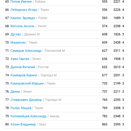
65
Попов Ивелин
/
Кубань
555
2221
4
66
Лебеденко Игорь
/
Терек
556
2226
4
67
Карлос Эдуардо
/
Рубин
563
1689
3
68
Витсель Аксель
/
Зенит
574
2298
4
69
Дуглас
/
Динамо М
608
1826
3
70
Маурисио
/
Терек
609
2438
4
71
Самедов Александр
/
Локомотив М
627
2511
4
72
Хави Гарсия
/
Зенит
636
1908
3
73
Дьяков Виталий
/
Ростов
652
2610
4
74
Комбаров Кирилл
/
Торпедо М
677
2031
3
75
Коморовский Марцин
/
Терек
733
2199
3
76
Данни
/
Зенит
737
2211
3
77
Стеванович Далибор
/
Торпедо М
765
2295
3
78
Рыбус Мацей
/
Терек
769
2308
3
79
Коломейцев Александр
/
Амкар
782
2348
3
80
Хозин Владимир
/
Урал
865
2595
3