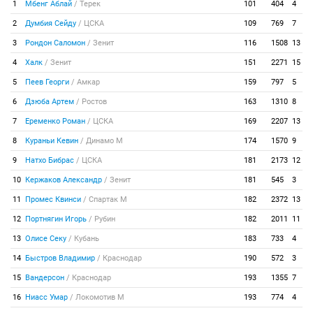
1
Мбенг Аблай
/
Терек
101
404
4
2
Думбия Сейду
/
ЦСКА
109
769
7
3
Рондон Саломон
/
Зенит
116
1508
13
4
Халк
/
Зенит
151
2271
15
5
Пеев Георги
/
Амкар
159
797
5
6
Дзюба Артем
/
Ростов
163
1310
8
7
Еременко Роман
/
ЦСКА
169
2207
13
8
Кураньи Кевин
/
Динамо М
174
1570
9
9
Натхо Бибрас
/
ЦСКА
181
2173
12
10
Кержаков Александр
/
Зенит
181
545
3
11
Промес Квинси
/
Спартак М
182
2372
13
12
Портнягин Игорь
/
Рубин
182
2011
11
13
Олисе Секу
/
Кубань
183
733
4
14
Быстров Владимир
/
Краснодар
190
572
3
15
Вандерсон
/
Краснодар
193
1355
7
16
Ниасс Умар
/
Локомотив М
193
774
4