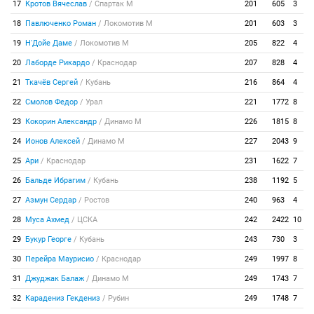
17
Кротов Вячеслав
/
Спартак М
201
605
3
18
Павлюченко Роман
/
Локомотив М
201
603
3
19
Н'Дойе Даме
/
Локомотив М
205
822
4
20
Лаборде Рикардо
/
Краснодар
207
828
4
21
Ткачёв Сергей
/
Кубань
216
864
4
22
Смолов Федор
/
Урал
221
1772
8
23
Кокорин Александр
/
Динамо М
226
1815
8
24
Ионов Алексей
/
Динамо М
227
2043
9
25
Ари
/
Краснодар
231
1622
7
26
Бальде Ибрагим
/
Кубань
238
1192
5
27
Азмун Сердар
/
Ростов
240
963
4
28
Муса Ахмед
/
ЦСКА
242
2422
10
29
Букур Георге
/
Кубань
243
730
3
30
Перейра Маурисио
/
Краснодар
249
1997
8
31
Джуджак Балаж
/
Динамо М
249
1743
7
32
Карадениз Гекдениз
/
Рубин
249
1748
7