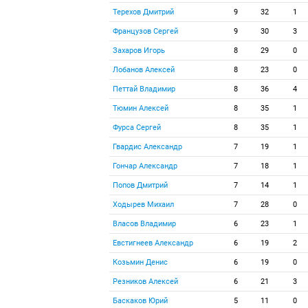
Терехов Дмитрий
9
32
1
Французов Сергей
9
30
3
Захаров Игорь
8
29
0
Лобанов Алексей
8
23
0
Петтай Владимир
8
36
4
Тюмин Алексей
8
35
1
Фурса Сергей
8
35
1
Гвардис Александр
7
19
1
Гончар Александр
7
18
1
Попов Дмитрий
7
14
1
Ходырев Михаил
7
28
0
Власов Владимир
6
23
1
Евстигнеев Александр
6
19
2
Козьмин Денис
6
19
0
Резников Алексей
6
21
3
Баскаков Юрий
5
11
0