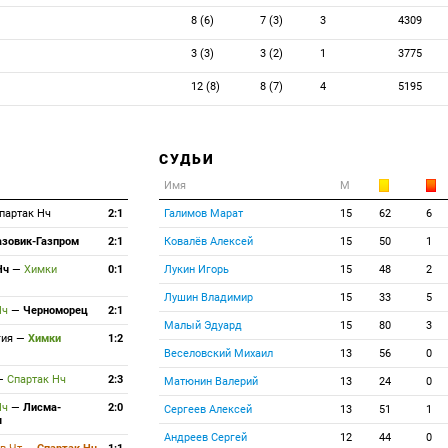
8 (6)
7 (3)
3
4309
3 (3)
3 (2)
1
3775
12 (8)
8 (7)
4
5195
СУДЬИ
Имя
М
партак Нч
2:1
Галимов Марат
15
62
6
азовик-Газпром
2:1
Ковалёв Алексей
15
50
1
Нч
—
Химки
0:1
Лукин Игорь
15
48
2
Лушин Владимир
15
33
5
Нч
—
Черноморец
2:1
Малый Эдуард
15
80
3
гия
—
Химки
1:2
Веселовский Михаил
13
56
0
—
Спартак Нч
2:3
Матюнин Валерий
13
24
0
Нч
—
Лисма-
2:0
Сергеев Алексей
13
51
1
я
Андреев Сергей
12
44
0