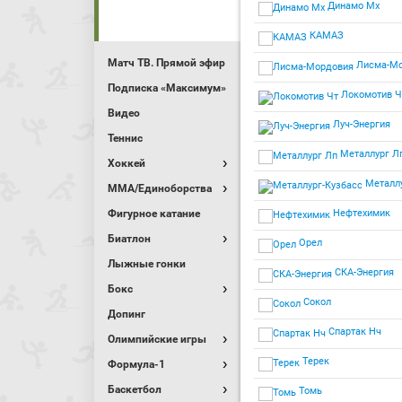
Динамо Мх
КАМАЗ
Матч ТВ. Прямой эфир
Лисма-Мо
Подписка «Максимум»
Локомотив Ч
Видео
Луч-Энергия
Теннис
Металлург Л
Хоккей
Металлу
MMA/Единоборства
Фигурное катание
Нефтехимик
Биатлон
Орел
Лыжные гонки
СКА-Энергия
Бокс
Сокол
Допинг
Спартак Нч
Олимпийские игры
Терек
Формула-1
Баскетбол
Томь