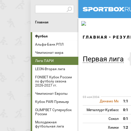
Главная
Футбол
ГЛАВНАЯ
РЕЗУЛ
Альфа-Банк РПЛ
Чемпионат мира
Первая лига
Лига ПАРИ
LEON-Вторая лига
FONBET Кубок России
по футболу сезона
2026-2027 гг.
Чемпионат Европы
03 ноя 2004
Динамо Мх
1:1
Кубок PARI Премьер
OLIMPBET Суперкубок
Металлург-Кузбасс
0:1
России
Сокол
0:1
Молодежная
футбольная лига
Химки
1:2