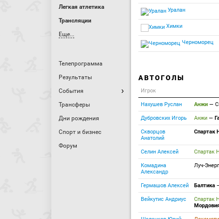
Легкая атлетика
Уралан
Трансляции
Химки
Еще...
Черноморец
Телепрограмма
Результаты
АВТОГОЛЫ
События
Игрок
Трансферы
Нахушев Руслан
Анжи
—
С
Дни рождения
Дубровских Игорь
Анжи
—
Г
Спорт и бизнес
Скворцов
Спартак 
Анатолий
Форум
Селин Алексей
Спартак 
Комадина
Луч-Энер
Александр
Гермашов Алексей
Балтика
Вейкутис Андриус
Спартак 
Мордови