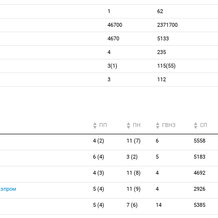
1
62
46700
2371700
4670
5133
4
235
3(1)
115(55)
3
112
ПП
ПН
ГВНЗ
СП
4 (2)
11 (7)
6
5558
6 (4)
3 (2)
5
5183
4 (3)
11 (8)
4
4692
азпром
5 (4)
11 (9)
4
2926
5 (4)
7 (6)
14
5385