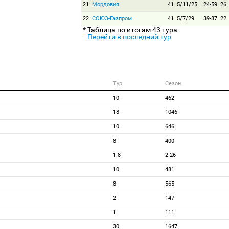
21
Мордовия
41
5/11/25
24-59
26
22
СОЮЗ-Газпром
41
5/7/29
39-87
22
* Таблица по итогам 43 тура
Перейти в последний тур
Тур
Сезон
10
462
18
1046
10
646
8
400
1.8
2.26
10
481
8
565
2
147
1
111
30
1647