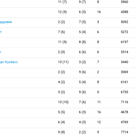
11 (7)
9 (7)
8
5960
12 (9)
6 (5)
16
4388
рдовия
2 (2)
7 (5)
3
5092
т
7 (6)
5 (4)
6
5272
11 (9)
8 (8)
8
6197
п
2 (0)
6 (6)
6
5314
рг-Кузбасс
13 (11)
3 (2)
7
3440
2 (2)
9 (6)
2
3069
4 (2)
5 (4)
8
6161
3 (2)
9 (6)
0
6735
13 (10)
7 (6)
11
7116
5 (5)
6 (3)
16
4678
6 (4)
4 (3)
12
4769
9 (8)
2 (2)
9
7714