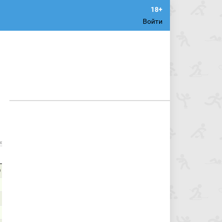
Войти
х
0