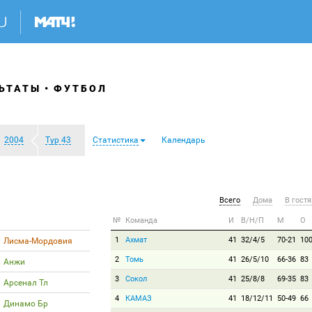
ЬТАТЫ
ФУТБОЛ
2004
Тур 43
Статистика
Календарь
Всего
Дома
В гостя
№
Команда
И
В/Н/П
М
О
1
Ахмат
41
32/4/5
70-21
10
Лисма-Мордовия
2
Томь
41
26/5/10
66-36
83
Анжи
3
Сокол
41
25/8/8
69-35
83
Арсенал Тл
4
КАМАЗ
41
18/12/11
50-49
66
Динамо Бр