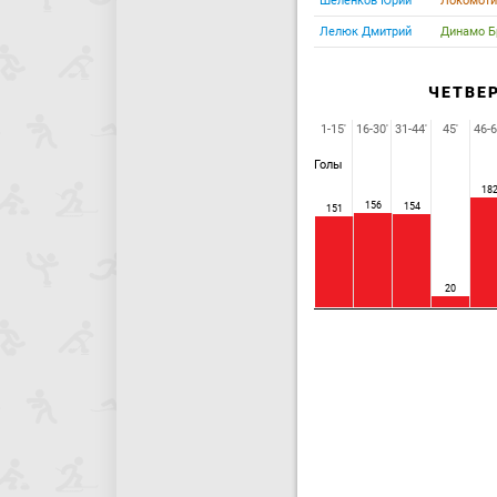
Шеленков Юрий
Локомоти
Лелюк Дмитрий
Динамо 
ЧЕТВЕ
1-15'
16-30'
31-44'
45'
46-6
Голы
18
156
154
151
20