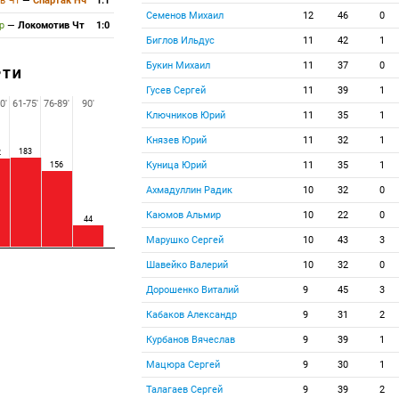
в Чт
—
Спартак Нч
1:1
Семенов Михаил
12
46
0
Бр
—
Локомотив Чт
1:0
Биглов Ильдус
11
42
1
Букин Михаил
11
37
0
РТИ
Гусев Сергей
11
39
1
0'
61-75'
76-89'
90'
Ключников Юрий
11
35
1
Князев Юрий
11
32
1
183
2
Куница Юрий
11
35
1
156
Ахмадуллин Радик
10
32
0
Каюмов Альмир
10
22
0
44
Марушко Сергей
10
43
3
Шавейко Валерий
10
32
0
Дорошенко Виталий
9
45
3
Кабаков Александр
9
31
2
Курбанов Вячеслав
9
39
1
Мацюра Сергей
9
30
1
Талагаев Сергей
9
39
2