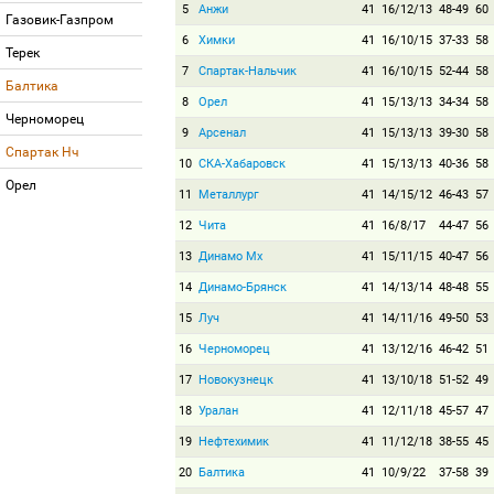
5
Анжи
41
16/12/13
48-49
60
Газовик-Газпром
6
Химки
41
16/10/15
37-33
58
Терек
7
Спартак-Нальчик
41
16/10/15
52-44
58
Балтика
8
Орел
41
15/13/13
34-34
58
Черноморец
9
Арсенал
41
15/13/13
39-30
58
Спартак Нч
10
СКА-Хабаровск
41
15/13/13
40-36
58
Орел
11
Металлург
41
14/15/12
46-43
57
12
Чита
41
16/8/17
44-47
56
13
Динамо Мх
41
15/11/15
40-47
56
14
Динамо-Брянск
41
14/13/14
48-48
55
15
Луч
41
14/11/16
49-50
53
16
Черноморец
41
13/12/16
46-42
51
17
Новокузнецк
41
13/10/18
51-52
49
18
Уралан
41
12/11/18
45-57
47
19
Нефтехимик
41
11/12/18
38-55
45
20
Балтика
41
10/9/22
37-58
39