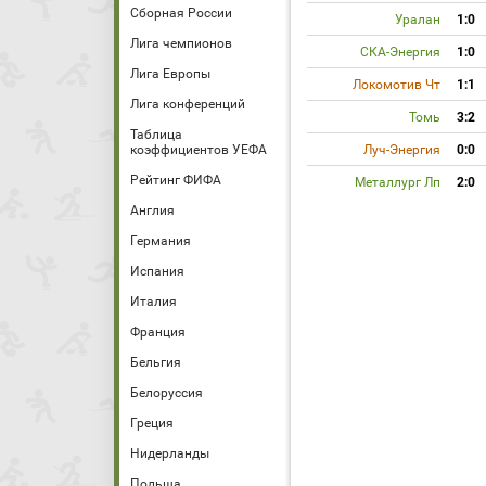
Сборная России
Уралан
1:0
Лига чемпионов
СКА-Энергия
1:0
Лига Европы
Локомотив Чт
1:1
Лига конференций
Томь
3:2
Таблица
коэффициентов УЕФА
Луч-Энергия
0:0
Рейтинг ФИФА
Металлург Лп
2:0
Англия
Германия
Испания
Италия
Франция
Бельгия
Белоруссия
Греция
Нидерланды
Польша