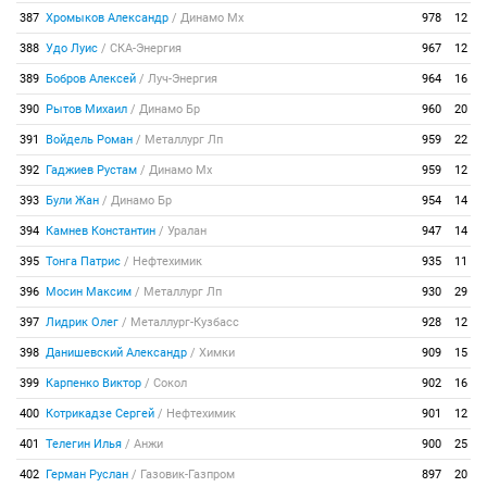
387
Хромыков Александр
/
Динамо Мх
978
12
388
Удо Луис
/
СКА-Энергия
967
12
389
Бобров Алексей
/
Луч-Энергия
964
16
390
Рытов Михаил
/
Динамо Бр
960
20
391
Войдель Роман
/
Металлург Лп
959
22
392
Гаджиев Рустам
/
Динамо Мх
959
12
393
Були Жан
/
Динамо Бр
954
14
394
Камнев Константин
/
Уралан
947
14
395
Тонга Патрис
/
Нефтехимик
935
11
396
Мосин Максим
/
Металлург Лп
930
29
397
Лидрик Олег
/
Металлург-Кузбасс
928
12
398
Данишевский Александр
/
Химки
909
15
399
Карпенко Виктор
/
Сокол
902
16
400
Котрикадзе Сергей
/
Нефтехимик
901
12
401
Телегин Илья
/
Анжи
900
25
402
Герман Руслан
/
Газовик-Газпром
897
20