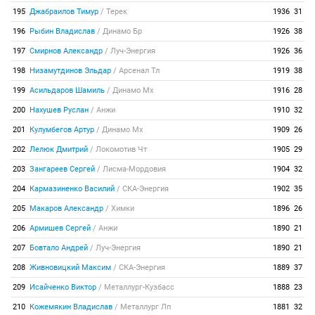
195
Джабраилов Тимур
/
Терек
1936
31
196
Рыбин Владислав
/
Динамо Бр
1926
38
197
Смирнов Александр
/
Луч-Энергия
1926
36
198
Низамутдинов Эльдар
/
Арсенал Тл
1919
38
199
Асильдаров Шамиль
/
Динамо Мх
1916
28
200
Нахушев Руслан
/
Анжи
1910
32
201
Кулумбегов Артур
/
Динамо Мх
1909
26
202
Лелюк Дмитрий
/
Локомотив Чт
1905
29
203
Зангареев Сергей
/
Лисма-Мордовия
1904
32
204
Кармазиненко Василий
/
СКА-Энергия
1902
35
205
Макаров Александр
/
Химки
1896
26
206
Армишев Сергей
/
Анжи
1890
21
207
Бовтало Андрей
/
Луч-Энергия
1890
21
208
Живновицкий Максим
/
СКА-Энергия
1889
37
209
Исайченко Виктор
/
Металлург-Кузбасс
1888
23
210
Кожемякин Владислав
/
Металлург Лп
1881
32