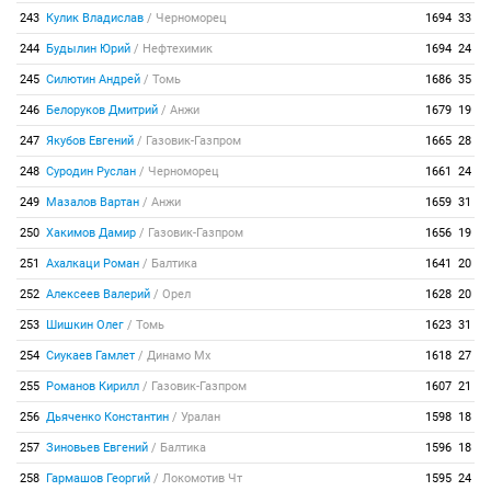
243
Кулик Владислав
/
Черноморец
1694
33
244
Будылин Юрий
/
Нефтехимик
1694
24
245
Силютин Андрей
/
Томь
1686
35
246
Белоруков Дмитрий
/
Анжи
1679
19
247
Якубов Евгений
/
Газовик-Газпром
1665
28
248
Суродин Руслан
/
Черноморец
1661
24
249
Мазалов Вартан
/
Анжи
1659
31
250
Хакимов Дамир
/
Газовик-Газпром
1656
19
251
Ахалкаци Роман
/
Балтика
1641
20
252
Алексеев Валерий
/
Орел
1628
20
253
Шишкин Олег
/
Томь
1623
31
254
Сиукаев Гамлет
/
Динамо Мх
1618
27
255
Романов Кирилл
/
Газовик-Газпром
1607
21
256
Дьяченко Константин
/
Уралан
1598
18
257
Зиновьев Евгений
/
Балтика
1596
18
258
Гармашов Георгий
/
Локомотив Чт
1595
24