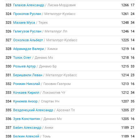
323
Галахов Александр
/
Лисма-Мордовия
1266
17
324
Прокопов Руслан
/
Металлург-Кузбасс
1261
24
325
Мазаев Муса
/
Терек
1248
34
326
Галигузов Руслан
/
Металлург Лп
1246
14
327
Осколков Альберт
/
Металлург-Кузбасс
1225
14
328
Абрамидзе Валери
/
Химки
1219
14
329
Толок Олег
/
Динамо Мх
1218
16
330
Розыев Артур
/
Динамо Бр
1215
33
331
Беришвили Леван
/
Металлург-Кузбасс
1214
23
332
Ронжин Николай
/
Газовик-Газпром
1213
16
333
Кочкаев Кирилл
/
Локомотив Чт
1212
34
334
Кунижев Анзор
/
Спартак Нч
1207
35
335
Везденецкий Александр
/
Арсенал Тл
1205
27
336
Зуев Константин
/
Динамо Мх
1205
16
337
Бабич Александр
/
Анжи
1189
21
338
Белкин Алексей
/
Томь
1189
14