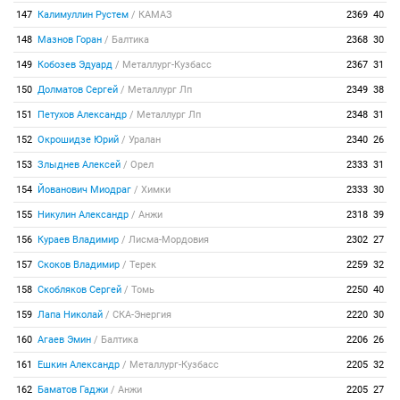
147
Калимуллин Рустем
/
КАМАЗ
2369
40
148
Мазнов Горан
/
Балтика
2368
30
149
Кобозев Эдуард
/
Металлург-Кузбасс
2367
31
150
Долматов Сергей
/
Металлург Лп
2349
38
151
Петухов Александр
/
Металлург Лп
2348
31
152
Окрошидзе Юрий
/
Уралан
2340
26
153
Злыднев Алексей
/
Орел
2333
31
154
Йованович Миодраг
/
Химки
2333
30
155
Никулин Александр
/
Анжи
2318
39
156
Кураев Владимир
/
Лисма-Мордовия
2302
27
157
Скоков Владимир
/
Терек
2259
32
158
Скобляков Сергей
/
Томь
2250
40
159
Лапа Николай
/
СКА-Энергия
2220
30
160
Агаев Эмин
/
Балтика
2206
26
161
Ешкин Александр
/
Металлург-Кузбасс
2205
32
162
Баматов Гаджи
/
Анжи
2205
27