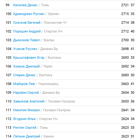
99
Киселев Денис
/
Томь
2721
37
100
Аджинджал Руслан
/
Уралан
2715
35
101
Скачков Евгений
/
Локомотив Чт
2714
38
102
Порошин Андрей
/
Спартак Нч
2712
40
103
Дьяконов Павел
/
Уралан
2700
30
104
Усиков Руслан
/
Динамо Бр
2698
41
105
Крыштафович Егор
/
Балтика
2693
33
106
Хомуха Дмитрий
/
Терек
2692
34
107
Спирин Денис
/
Балтика
2683
30
108
Майоров Лев
/
Черноморец
2663
41
109
Нарубин Сергей
/
Динамо Бр
2654
30
110
Завьялов Анатолий
/
Газовик-Газпром
2653
36
111
Никитин Михаил
/
Газовик-Газпром
2641
34
112
Ягодкин Илья
/
Спартак Нч
2624
34
113
Рехтин Сергей
/
Томь
2623
33
114
Ляпкин Дмитрий
/
Химки
2623
31