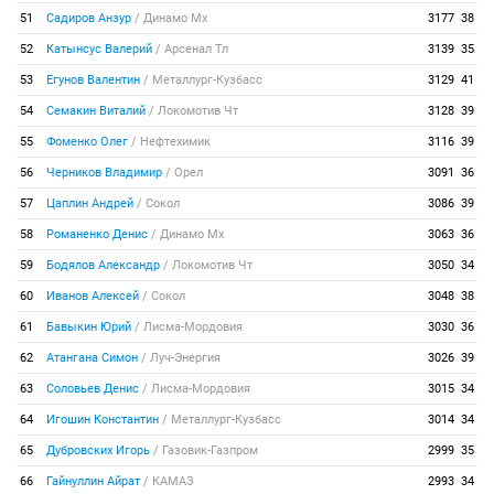
51
Садиров Анзур
/
Динамо Мх
3177
38
52
Катынсус Валерий
/
Арсенал Тл
3139
35
53
Егунов Валентин
/
Металлург-Кузбасс
3129
41
54
Семакин Виталий
/
Локомотив Чт
3128
39
55
Фоменко Олег
/
Нефтехимик
3116
39
56
Черников Владимир
/
Орел
3091
36
57
Цаплин Андрей
/
Сокол
3086
39
58
Романенко Денис
/
Динамо Мх
3063
36
59
Бодялов Александр
/
Локомотив Чт
3050
34
60
Иванов Алексей
/
Сокол
3048
38
61
Бавыкин Юрий
/
Лисма-Мордовия
3030
36
62
Атангана Симон
/
Луч-Энергия
3026
39
63
Соловьев Денис
/
Лисма-Мордовия
3015
34
64
Игошин Константин
/
Металлург-Кузбасс
3014
34
65
Дубровских Игорь
/
Газовик-Газпром
2999
35
66
Гайнуллин Айрат
/
КАМАЗ
2993
34