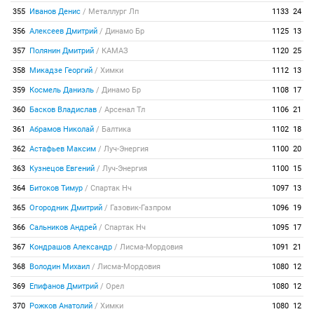
355
Иванов Денис
/
Металлург Лп
1133
24
356
Алексеев Дмитрий
/
Динамо Бр
1125
13
357
Полянин Дмитрий
/
КАМАЗ
1120
25
358
Микадзе Георгий
/
Химки
1112
13
359
Космель Даниэль
/
Динамо Бр
1108
17
360
Басков Владислав
/
Арсенал Тл
1106
21
361
Абрамов Николай
/
Балтика
1102
18
362
Астафьев Максим
/
Луч-Энергия
1100
20
363
Кузнецов Евгений
/
Луч-Энергия
1100
15
364
Битоков Тимур
/
Спартак Нч
1097
13
365
Огородник Дмитрий
/
Газовик-Газпром
1096
19
366
Сальников Андрей
/
Спартак Нч
1095
17
367
Кондрашов Александр
/
Лисма-Мордовия
1091
21
368
Володин Михаил
/
Лисма-Мордовия
1080
12
369
Епифанов Дмитрий
/
Орел
1080
12
370
Рожков Анатолий
/
Химки
1080
12