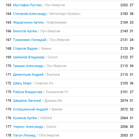
163
Мустафин Рустам
/
Луч-Энергия
2202
27
164
Степанов Александр
/
Металлург-Кузбасс
2183
38
165
Федорченко Артем
/
Нефтехимик
2169
25
166
Бекетов Артем
/
Луч-Энергия
2143
31
167
Тумилович Геннадий
/
Луч-Энергия
2131
24
168
Старков Вадим
/
Химки
2125
29
169
Шипилов Владимир
/
Сокол
2122
37
170
Гришин Александр
/
Луч-Энергия
2110
34
171
Дементьев Андрей
/
Балтика
2110
31
172
Швец Марк
/
Спартак Нч
2105
36
173
Рябуха Владислав
/
Локомотив Чт
2101
27
174
Шворень Евгений
/
Динамо Мх
2074
31
175
Оспешинский Андрей
/
Уралан
2072
32
176
Куликов Артём
/
КАМАЗ
2064
31
177
Черкес Александр
/
Сокол
2056
30
178
Лагун Леонид
/
СКА-Энергия
2053
31