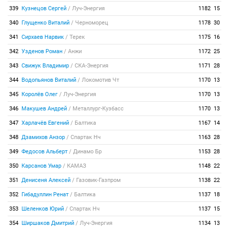
339
Кузнецов Сергей
/
Луч-Энергия
1182
15
340
Глущенко Виталий
/
Черноморец
1178
30
341
Сирхаев Нарвик
/
Терек
1175
16
342
Узденов Роман
/
Анжи
1172
25
343
Свижук Владимир
/
СКА-Энергия
1171
28
344
Водопьянов Виталий
/
Локомотив Чт
1170
13
345
Королёв Олег
/
Луч-Энергия
1170
13
346
Макушев Андрей
/
Металлург-Кузбасс
1170
13
347
Харлачёв Евгений
/
Балтика
1167
14
348
Дзамихов Анзор
/
Спартак Нч
1163
28
349
Федосов Альберт
/
Динамо Бр
1153
28
350
Карсанов Умар
/
КАМАЗ
1148
22
351
Денисеня Алексей
/
Газовик-Газпром
1138
22
352
Гибадуллин Ренат
/
Балтика
1137
18
353
Шеленков Юрий
/
Спартак Нч
1137
15
354
Ширшаков Дмитрий
/
Луч-Энергия
1134
13