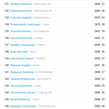
131
Прошин Максим
/
Металлург Лп
2484
37
132
Воронков Виктор
/
Металлург Лп
2483
40
133
Копылов Андрей
/
Нефтехимик
2479
34
134
Владимиров Александр
/
Орел
2475
28
135
Зизилев Михаил
/
Луч-Энергия
2451
34
136
Малахов Евгений
/
Уралан
2447
31
137
Шмарко Александр
/
Терек
2445
29
138
Буда Евгений
/
Орел
2438
36
139
Емельянов Сергей
/
КАМАЗ
2433
37
140
Мамаев Эльдар
/
Анжи
2431
36
141
Давыдов Дмитрий
/
СКА-Энергия
2430
27
142
Тихонов Владислав
/
Арсенал Тл
2430
27
143
Лагутин Дмитрий
/
Орел
2428
35
144
Овчинников Сергей
/
Спартак Нч
2408
36
145
Булатов Виктор
/
Терек
2406
33
146
Димидко Александр
/
СКА-Энергия
2385
40