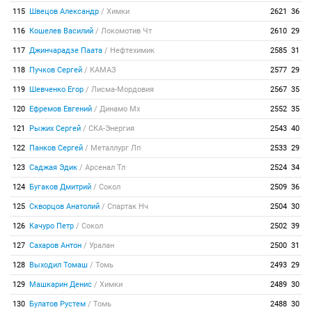
115
Швецов Александр
/
Химки
2621
36
116
Кошелев Василий
/
Локомотив Чт
2610
29
117
Джинчарадзе Паата
/
Нефтехимик
2585
31
118
Пучков Сергей
/
КАМАЗ
2577
29
119
Шевченко Егор
/
Лисма-Мордовия
2567
35
120
Ефремов Евгений
/
Динамо Мх
2552
35
121
Рыжих Сергей
/
СКА-Энергия
2543
40
122
Панков Сергей
/
Металлург Лп
2533
29
123
Саджая Эдик
/
Арсенал Тл
2524
34
124
Бугаков Дмитрий
/
Сокол
2509
36
125
Скворцов Анатолий
/
Спартак Нч
2504
30
126
Качуро Петр
/
Сокол
2502
39
127
Сахаров Антон
/
Уралан
2500
31
128
Выходил Томаш
/
Томь
2493
29
129
Машкарин Денис
/
Химки
2489
30
130
Булатов Рустем
/
Томь
2488
30