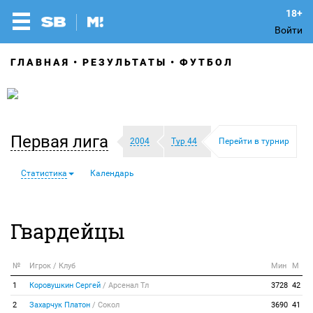
Войти
ГЛАВНАЯ
РЕЗУЛЬТАТЫ
ФУТБОЛ
Первая лига
2004
Тур 44
Перейти в турнир
Статистика
Календарь
Гвардейцы
№
Игрок / Клуб
Мин
М
1
Коровушкин Сергей
/
Арсенал Тл
3728
42
2
Захарчук Платон
/
Сокол
3690
41