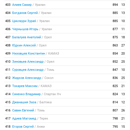
403
Алиев Самир
/
Уралан
894
13
404
Богданов Сергей
/
Уралан
885
13
405
Циклаури Зураб
/
Уралан
885
10
406
Чернышов Игорь
/
Уралан
877
11
407
Балалуев Анатолий
/
Орел
875
18
408
Юдкин Алексей
/
Орел
863
27
409
Низовцев Константин
/
КАМАЗ
854
20
410
Зиновьев Александр
/
Орел
852
25
411
Суровцев Александр
/
Томь
847
10
412
Жидков Александр
/
Сокол
836
25
413
Токарев Максим
/
КАМАЗ
825
21
414
Синенко Владимир
/
Спартак Нч
824
13
415
Джанашия Заза
/
Балтика
814
12
416
Савин Евгений
/
Томь
807
26
417
Адиев Магомед
/
Терек
798
21
418
Егоров Сергей
/
Анжи
795
15