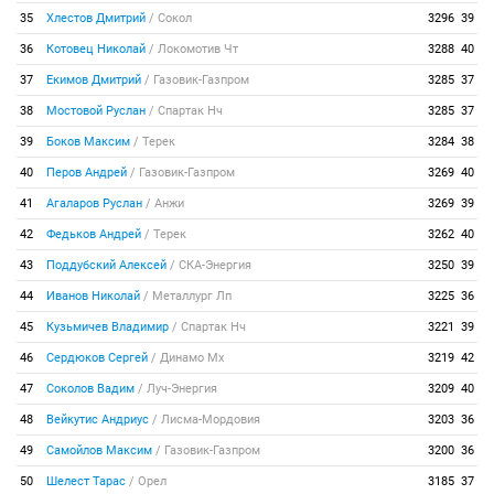
35
Хлестов Дмитрий
/
Сокол
3296
39
36
Котовец Николай
/
Локомотив Чт
3288
40
37
Екимов Дмитрий
/
Газовик-Газпром
3285
37
38
Мостовой Руслан
/
Спартак Нч
3285
37
39
Боков Максим
/
Терек
3284
38
40
Перов Андрей
/
Газовик-Газпром
3269
40
41
Агаларов Руслан
/
Анжи
3269
39
42
Федьков Андрей
/
Терек
3262
40
43
Поддубский Алексей
/
СКА-Энергия
3250
39
44
Иванов Николай
/
Металлург Лп
3225
36
45
Кузьмичев Владимир
/
Спартак Нч
3221
39
46
Сердюков Сергей
/
Динамо Мх
3219
42
47
Соколов Вадим
/
Луч-Энергия
3209
40
48
Вейкутис Андриус
/
Лисма-Мордовия
3203
36
49
Самойлов Максим
/
Газовик-Газпром
3200
36
50
Шелест Тарас
/
Орел
3185
37