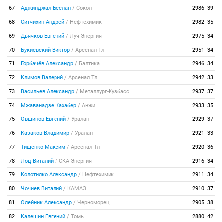
67
Аджинджал Беслан
/
Сокол
2986
39
68
Ситчихин Андрей
/
Нефтехимик
2982
35
69
Дьячков Евгений
/
Луч-Энергия
2975
34
70
Букиевский Виктор
/
Арсенал Тл
2951
34
71
Горбачёв Александр
/
Балтика
2946
34
72
Климов Валерий
/
Арсенал Тл
2942
33
73
Васильев Александр
/
Металлург-Кузбасс
2937
37
74
Мжаванадзе Кахабер
/
Анжи
2933
35
75
Овшинов Евгений
/
Уралан
2929
37
76
Казаков Владимир
/
Уралан
2921
33
77
Тищенко Максим
/
Арсенал Тл
2920
36
78
Лоц Виталий
/
СКА-Энергия
2916
34
79
Колотилко Александр
/
Нефтехимик
2911
34
80
Чочиев Виталий
/
КАМАЗ
2910
37
81
Олейник Александр
/
Черноморец
2905
38
82
Калешин Евгений
/
Томь
2880
42