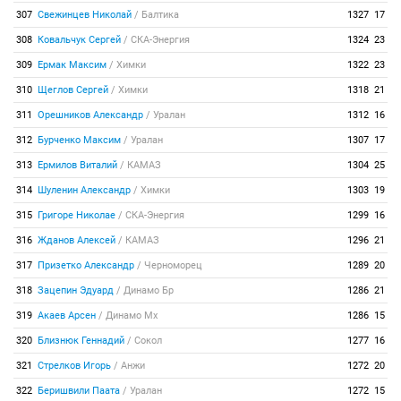
307
Свежинцев Николай
/
Балтика
1327
17
308
Ковальчук Сергей
/
СКА-Энергия
1324
23
309
Ермак Максим
/
Химки
1322
23
310
Щеглов Сергей
/
Химки
1318
21
311
Орешников Александр
/
Уралан
1312
16
312
Бурченко Максим
/
Уралан
1307
17
313
Ермилов Виталий
/
КАМАЗ
1304
25
314
Шуленин Александр
/
Химки
1303
19
315
Григоре Николае
/
СКА-Энергия
1299
16
316
Жданов Алексей
/
КАМАЗ
1296
21
317
Призетко Александр
/
Черноморец
1289
20
318
Зацепин Эдуард
/
Динамо Бр
1286
21
319
Акаев Арсен
/
Динамо Мх
1286
15
320
Близнюк Геннадий
/
Сокол
1277
16
321
Стрелков Игорь
/
Анжи
1272
20
322
Беришвили Паата
/
Уралан
1272
15