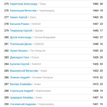
275
Харитонов Александр
/
Томь
1482
28
276
Камольцев Вячеслав
/
Черноморец
1464
18
277
Химич Сергей
/
Орел
1463
25
278
Баськов Роман
/
КАМАЗ
1457
23
279
Темрюков Сергей
/
Уралан
1445
17
280
Дутов Александр
/
Лисма-Мордовия
1442
27
281
Пчелинцев Денис
/
КАМАЗ
1440
16
282
Лунин Михаил
/
Луч-Энергия
1430
23
283
Джеладзе Гизо
/
Сокол
1429
29
284
Булатов Сергей
/
КАМАЗ
1425
33
285
Вишневский Вячеслав
/
Анжи
1423
33
286
Ложкин Андрей
/
Газовик-Газпром
1419
22
287
Виллер Оливейра
/
Анжи
1413
23
288
Стрельцов Андрей
/
Нефтехимик
1408
19
289
Цхададзе Кахабер
/
Анжи
1407
19
290
Сосновский Андриан
/
Черноморец
1401
19