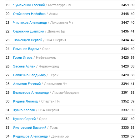
19
Чумаченко Евгений
/
Металлург Лп
3459
39
20
Стойкович Небойша
/
Анжи
3448
40
21
Чистяков Александр
/
Локомотив Чт
3447
40
22
Сережкин Дмитрий
/
Динамо Бр
3436
41
23
Тюменцев Сергей
/
СКА-Энергия
3434
42
24
Романов Вадим
/
Орел
3434
40
25
Гусев Игорь
/
Нефтехимик
3420
39
26
Засеев Аслан
/
Черноморец
3420
38
27
Савченко Владимир
/
Терек
3420
38
28
Алхимов Евгений
/
Локомотив Чт
3394
41
29
Белозеров Александр
/
Лисма-Мордовия
3391
38
30
Кудаев Леонид
/
Спартак Нч
3352
39
31
Хуако Каплан
/
СКА-Энергия
3337
39
32
Кушов Сергей
/
Орел
3331
40
33
Янотовский Василий
/
Томь
3330
38
34
Кудряшов Александр
/
Динамо Бр
3328
37