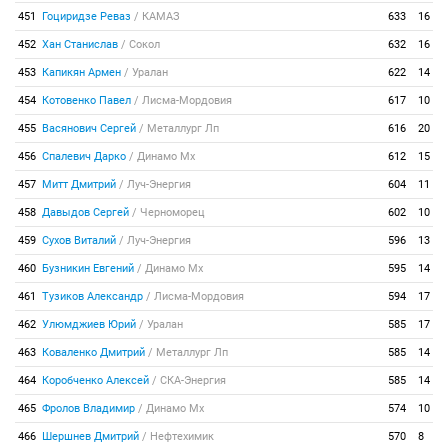
451
Гоциридзе Реваз
/
КАМАЗ
633
16
452
Хан Станислав
/
Сокол
632
16
453
Капикян Армен
/
Уралан
622
14
454
Котовенко Павел
/
Лисма-Мордовия
617
10
455
Васянович Сергей
/
Металлург Лп
616
20
456
Спалевич Дарко
/
Динамо Мх
612
15
457
Митт Дмитрий
/
Луч-Энергия
604
11
458
Давыдов Сергей
/
Черноморец
602
10
459
Сухов Виталий
/
Луч-Энергия
596
13
460
Бузникин Евгений
/
Динамо Мх
595
14
461
Тузиков Александр
/
Лисма-Мордовия
594
17
462
Улюмджиев Юрий
/
Уралан
585
17
463
Коваленко Дмитрий
/
Металлург Лп
585
14
464
Коробченко Алексей
/
СКА-Энергия
585
14
465
Фролов Владимир
/
Динамо Мх
574
10
466
Шершнев Дмитрий
/
Нефтехимик
570
8