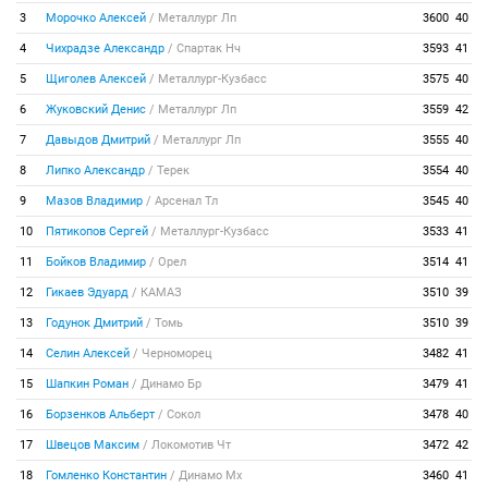
3
Морочко Алексей
/
Металлург Лп
3600
40
4
Чихрадзе Александр
/
Спартак Нч
3593
41
5
Щиголев Алексей
/
Металлург-Кузбасс
3575
40
6
Жуковский Денис
/
Металлург Лп
3559
42
7
Давыдов Дмитрий
/
Металлург Лп
3555
40
8
Липко Александр
/
Терек
3554
40
9
Мазов Владимир
/
Арсенал Тл
3545
40
10
Пятикопов Сергей
/
Металлург-Кузбасс
3533
41
11
Бойков Владимир
/
Орел
3514
41
12
Гикаев Эдуард
/
КАМАЗ
3510
39
13
Годунок Дмитрий
/
Томь
3510
39
14
Селин Алексей
/
Черноморец
3482
41
15
Шапкин Роман
/
Динамо Бр
3479
41
16
Борзенков Альберт
/
Сокол
3478
40
17
Швецов Максим
/
Локомотив Чт
3472
42
18
Гомленко Константин
/
Динамо Мх
3460
41