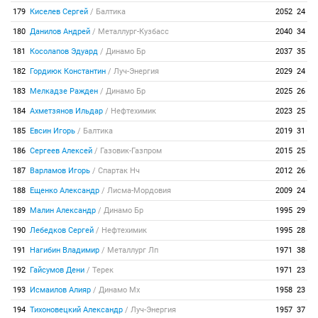
179
Киселев Сергей
/
Балтика
2052
24
180
Данилов Андрей
/
Металлург-Кузбасс
2040
34
181
Косолапов Эдуард
/
Динамо Бр
2037
35
182
Гордиюк Константин
/
Луч-Энергия
2029
24
183
Мелкадзе Ражден
/
Динамо Бр
2025
26
184
Ахметзянов Ильдар
/
Нефтехимик
2023
25
185
Евсин Игорь
/
Балтика
2019
31
186
Сергеев Алексей
/
Газовик-Газпром
2015
25
187
Варламов Игорь
/
Спартак Нч
2012
26
188
Ещенко Александр
/
Лисма-Мордовия
2009
24
189
Малин Александр
/
Динамо Бр
1995
29
190
Лебедков Сергей
/
Нефтехимик
1995
28
191
Нагибин Владимир
/
Металлург Лп
1971
38
192
Гайсумов Дени
/
Терек
1971
23
193
Исмаилов Алияр
/
Динамо Мх
1958
23
194
Тихоновецкий Александр
/
Луч-Энергия
1957
37