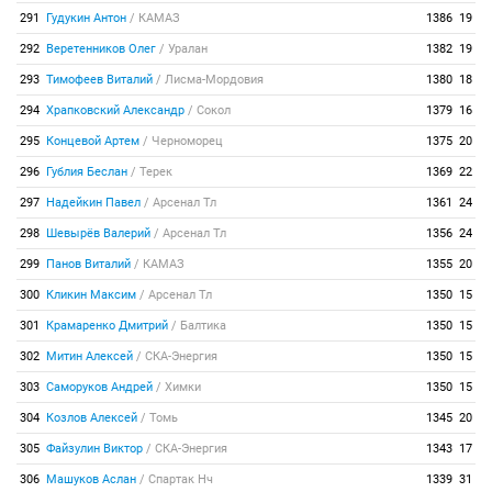
291
Гудукин Антон
/
КАМАЗ
1386
19
292
Веретенников Олег
/
Уралан
1382
19
293
Тимофеев Виталий
/
Лисма-Мордовия
1380
18
294
Храпковский Александр
/
Сокол
1379
16
295
Концевой Артем
/
Черноморец
1375
20
296
Гублия Беслан
/
Терек
1369
22
297
Надейкин Павел
/
Арсенал Тл
1361
24
298
Шевырёв Валерий
/
Арсенал Тл
1356
24
299
Панов Виталий
/
КАМАЗ
1355
20
300
Кликин Максим
/
Арсенал Тл
1350
15
301
Крамаренко Дмитрий
/
Балтика
1350
15
302
Митин Алексей
/
СКА-Энергия
1350
15
303
Саморуков Андрей
/
Химки
1350
15
304
Козлов Алексей
/
Томь
1345
20
305
Файзулин Виктор
/
СКА-Энергия
1343
17
306
Машуков Аслан
/
Спартак Нч
1339
31