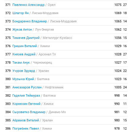
371
Павленко Александр
/
Орел
1075
27
372
Шлагор Ян
/
Лисма-Мордовия
1069
18
373
Бондаренко Владимир
/
Лисма-Мордовия
1065
14
374
Жуков Антон
/
Луч-Энергия
1062
12
375
Тимачев Дмитрий
/
Металлург-Кузбасс
1056
15
376
Гришин Виталий
/
Химки
1029
16
377
Князев Андрей
/
Арсенал Тл
1028
27
378
Такам Анук
/
Черноморец
1027
17
379
Учуров Эдуард
/
Уралан
1024
22
380
Музыка Юрий
/
Балтика
1023
16
381
Анисахаров Руслан
/
Нефтехимик
1005
24
382
Гаделия Теймураз
/
Балтика
998
14
383
Корнюхин Евгений
/
Химки
990
11
384
Сыроватко Владимир
/
Динамо Мх
981
12
385
Абрамов Виталий
/
Уралан
980
15
386
Погребняк Павел
/
Химки
978
12