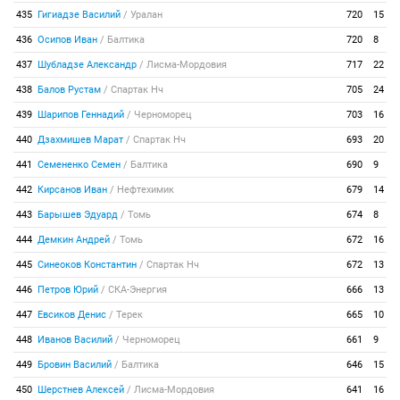
435
Гигиадзе Василий
/
Уралан
720
15
436
Осипов Иван
/
Балтика
720
8
437
Шубладзе Александр
/
Лисма-Мордовия
717
22
438
Балов Рустам
/
Спартак Нч
705
24
439
Шарипов Геннадий
/
Черноморец
703
16
440
Дзахмишев Марат
/
Спартак Нч
693
20
441
Семененко Семен
/
Балтика
690
9
442
Кирсанов Иван
/
Нефтехимик
679
14
443
Барышев Эдуард
/
Томь
674
8
444
Демкин Андрей
/
Томь
672
16
445
Синеоков Константин
/
Спартак Нч
672
13
446
Петров Юрий
/
СКА-Энергия
666
13
447
Евсиков Денис
/
Терек
665
10
448
Иванов Василий
/
Черноморец
661
9
449
Бровин Василий
/
Балтика
646
15
450
Шерстнев Алексей
/
Лисма-Мордовия
641
16