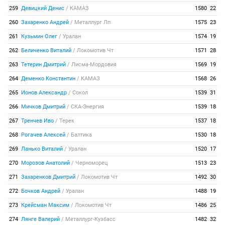
259
Девицкий Денис
/
КАМАЗ
1580
22
260
Захаренко Андрей
/
Металлург Лп
1575
23
261
Кузьмин Олег
/
Уралан
1574
19
262
Беличенко Виталий
/
Локомотив Чт
1571
28
263
Тетерин Дмитрий
/
Лисма-Мордовия
1569
19
264
Деменко Константин
/
КАМАЗ
1568
26
265
Ионов Александр
/
Сокол
1539
31
266
Мичков Дмитрий
/
СКА-Энергия
1539
18
267
Тренчев Иво
/
Терек
1537
18
268
Рогачев Алексей
/
Балтика
1530
18
269
Ланько Виталий
/
Уралан
1520
17
270
Морозов Анатолий
/
Черноморец
1513
23
271
Захаренков Дмитрий
/
Локомотив Чт
1492
30
272
Бочков Андрей
/
Уралан
1488
19
273
Крейсман Максим
/
Локомотив Чт
1486
25
274
Лянге Валерий
/
Металлург-Кузбасс
1482
32