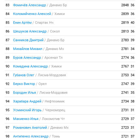
83
Фомичёв Александр
/
Динамо Бр
2848
36
84
Коломийченко Алексей
/
Химки
2839
36
85
Енин Артём
/
Спартак Нч
2819
40
86
Шешуков Александр
/
Сокол
2813
36
87
Санников Дмитрий
/
Динамо Бр
2783
39
88
Михайлов Михаил
/
Динамо Мх
2781
34
89
Буров Александр
/
Арсенал Тл
2774
36
90
Комадина Александр
/
Химки
2767
31
91
Губанов Олег
/
Лисма-Мордовия
2753
34
92
Берко Виктор
/
Орел
2747
39
93
Бородин Илья
/
Лисма-Мордовия
2741
35
94
Харабара Андрей
/
Нефтехимик
2734
38
95
Усминский Игорь
/
Черноморец
2731
31
96
Макиенко Илья
/
Локомотив Чт
2729
37
97
Романович Анатолий
/
Динамо Мх
2723
31
98
Антипенко Александр
/
Томь
2721
37