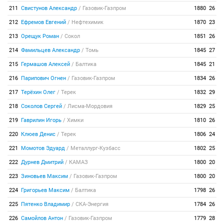
211
Свистунов Александр
/
Газовик-Газпром
1880
26
212
Ефремов Евгений
/
Нефтехимик
1870
23
213
Орещук Роман
/
Сокол
1851
26
214
Фамильцев Александр
/
Томь
1845
27
215
Гермашов Алексей
/
Балтика
1845
21
216
Парипович Огнен
/
Газовик-Газпром
1834
26
217
Терёхин Олег
/
Терек
1832
29
218
Соколов Сергей
/
Лисма-Мордовия
1829
25
219
Гаврилин Игорь
/
Химки
1810
26
220
Клюев Денис
/
Терек
1806
24
221
Момотов Эдуард
/
Металлург-Кузбасс
1802
25
222
Дурнев Дмитрий
/
КАМАЗ
1800
20
223
Зиновьев Максим
/
Газовик-Газпром
1800
20
224
Григорьев Максим
/
Балтика
1798
26
225
Пятенко Владимир
/
СКА-Энергия
1784
26
226
Самойлов Антон
/
Газовик-Газпром
1779
28