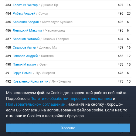
483
Толстых Виктор
/
Динамо Бр
497
14
484
Рябых Андрей
/
Сокол
496
23
485
Карюкин Богдан
/
Металлург-Кузбасс
495
6
486
Левицкий Максим
/
Черноморец
495
6
487
Баранов Виталий
/
Газовик-Газпром
494
6
488
Садиров Артур
/
Динамо Мх
489
16
489
Говоров Андрей
/
Балтика
485
12
490
Панин Максим
/
Орел
483
15
491
Герус Роман
/
Луч-Энергия
478
6
492
Коваленко Константин
/
Луч-Энергия
475
10
493
Шелютов Евгений
/
Динамо Бр
473
16
Мы используем файлы Сookie для корректной работы веб-сайта.
Подробнее в
Политике обработки персональных данных
и
494
Георгиев Даниел
/
Балтика
473
8
Пользовательском соглашении
. Нажмите на кнопку «Хорошо»,
495
Аутлев Максим
/
Арсенал Тл
465
12
если Вы согласны на использование файлов cookie. Если нет, то
отключите Cookies в настройках браузера
496
Попхадзе Зураб
/
Металлург-Кузбасс
460
10
497
Тихоньких Алексей
/
Металлург-Кузбасс
453
8
Хорошо
498
Мацилявичус
/
Лисма-Мордовия
437
12