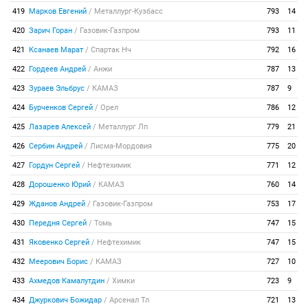
419
Марков Евгений
/
Металлург-Кузбасс
793
14
420
Зарич Горан
/
Газовик-Газпром
793
11
421
Ксанаев Марат
/
Спартак Нч
792
16
422
Гордеев Андрей
/
Анжи
787
13
423
Зураев Эльбрус
/
КАМАЗ
787
9
424
Бурченков Сергей
/
Орел
786
12
425
Лазарев Алексей
/
Металлург Лп
779
21
426
Сербин Андрей
/
Лисма-Мордовия
775
20
427
Гордун Сергей
/
Нефтехимик
771
12
428
Дорошенко Юрий
/
КАМАЗ
760
14
429
Жданов Андрей
/
Газовик-Газпром
753
17
430
Передня Сергей
/
Томь
747
15
431
Яковенко Сергей
/
Нефтехимик
747
15
432
Меерович Борис
/
КАМАЗ
727
10
433
Ахмедов Камалутдин
/
Химки
723
9
434
Джуркович Божидар
/
Арсенал Тл
721
13