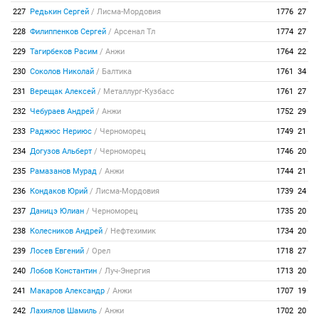
227
Редькин Сергей
/
Лисма-Мордовия
1776
27
228
Филиппенков Сергей
/
Арсенал Тл
1774
27
229
Тагирбеков Расим
/
Анжи
1764
22
230
Соколов Николай
/
Балтика
1761
34
231
Верещак Алексей
/
Металлург-Кузбасс
1761
27
232
Чебураев Андрей
/
Анжи
1752
29
233
Раджюс Нериюс
/
Черноморец
1749
21
234
Догузов Альберт
/
Черноморец
1746
20
235
Рамазанов Мурад
/
Анжи
1744
21
236
Кондаков Юрий
/
Лисма-Мордовия
1739
24
237
Даницэ Юлиан
/
Черноморец
1735
20
238
Колесников Андрей
/
Нефтехимик
1734
20
239
Лосев Евгений
/
Орел
1718
27
240
Лобов Константин
/
Луч-Энергия
1713
20
241
Макаров Александр
/
Анжи
1707
19
242
Лахиялов Шамиль
/
Анжи
1702
20